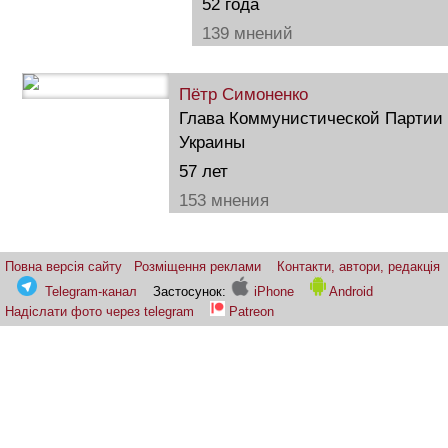
52 года
139 мнений
Пётр Симоненко
Глава Коммунистической Партии
Украины
57 лет
153 мнения
Повна версія сайту
Розміщення реклами
Контакти, автори, редакція
Telegram-канал
Застосунок:
iPhone
Android
Надіслати фото через telegram
Patreon