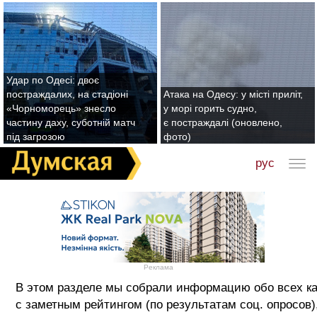
Удар по Одесі: двоє
постраждалих, на стадіоні
Атака на Одесу: у місті приліт,
«Чорноморець» знесло
у морі горить судно,
частину даху, суботній матч
є постраждалі (оновлено,
під загрозою
фото)
рус
Реклама
В этом разделе мы собрали информацию обо всех ка
с заметным рейтингом (по результатам соц. опросов)