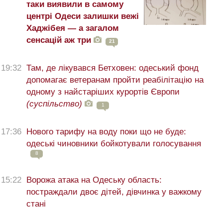
таки виявили в самому
центрі Одеси залишки вежі
Хаджібея — а загалом
сенсацій аж три
21
19:32
Там, де лікувався Бетховен: одеський фонд
допомагає ветеранам пройти реабілітацію на
одному з найстаріших курортів Європи
(суспільство)
1
17:36
Нового тарифу на воду поки що не буде:
одеські чиновники бойкотували голосування
8
15:22
Ворожа атака на Одеську область:
постраждали двоє дітей, дівчинка у важкому
стані