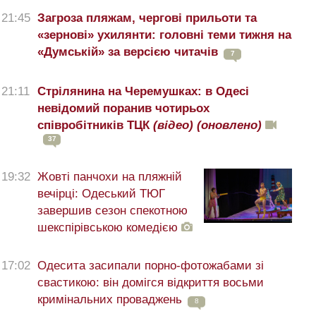
21:45
Загроза пляжам, чергові прильоти та
«зернові» ухилянти: головні теми тижня на
«Думській» за версією читачів
7
21:11
Стрілянина на Черемушках: в Одесі
невідомий поранив чотирьох
співробітників ТЦК
(відео)
(оновлено)
37
19:32
Жовті панчохи на пляжній
вечірці: Одеський ТЮГ
завершив сезон спекотною
шекспірівською комедією
17:02
Одесита засипали порно-фотожабами зі
свастикою: він домігся відкриття восьми
кримінальних проваджень
8