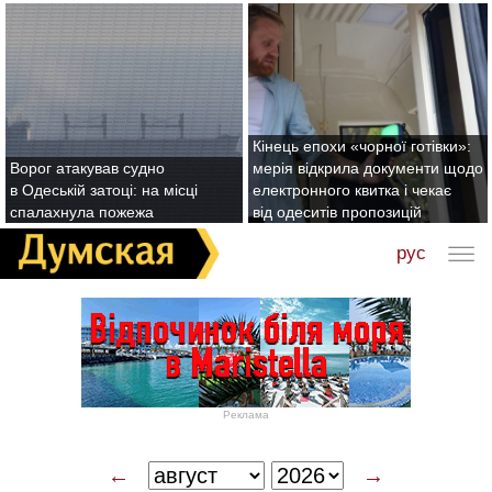
Кінець епохи «чорної готівки»:
Ворог атакував судно
мерія відкрила документи щодо
в Одеській затоці: на місці
електронного квитка і чекає
спалахнула пожежа
від одеситів пропозицій
рус
Реклама
←
→