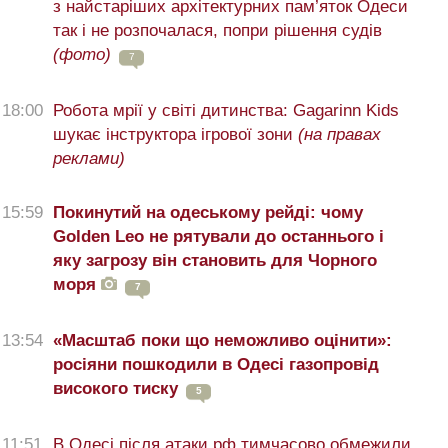
з найстаріших архітектурних пам’яток Одеси
так і не розпочалася, попри рішення судів
(фото)
7
18:00
Робота мрії у світі дитинства: Gagarinn Kids
шукає інструктора ігрової зони
(на правах
реклами)
15:59
Покинутий на одеському рейді: чому
Golden Leo не рятували до останнього і
яку загрозу він становить для Чорного
моря
7
13:54
«Масштаб поки що неможливо оцінити»:
росіяни пошкодили в Одесі газопровід
високого тиску
5
11:51
В Одесі після атаки рф тимчасово обмежили