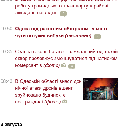
роботу громадського транспорту в районі
ліквідації наслідків
5
10:50
Одеса під ракетним обстрілом: у місті
чути потужні вибухи
(оновлено)
5
10:35
Сваї на газоні: багатостраждальний одеський
сквер продовжує зменшуватися під натиском
комерсантів
(фото)
4
08:43
В Одеській області внаслідок
нічної атаки дронів вщент
зруйновано будинок, є
постраждалі
(фото)
3 августа