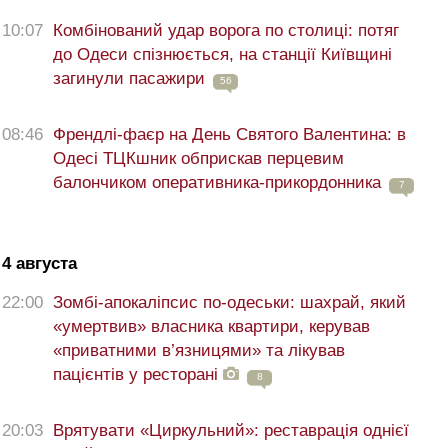
10:07
Комбінований удар ворога по столиці: потяг
до Одеси спізнюється, на станції Київщині
загинули пасажири
56
08:46
Френдлі-фаєр на День Святого Валентина: в
Одесі ТЦКшник обприскав перцевим
балончиком оперативника-прикордонника
7
4 августа
22:00
Зомбі-апокаліпсис по-одеськи: шахрай, який
«умертвив» власника квартири, керував
«приватними в’язницями» та лікував
пацієнтів у ресторані
8
20:03
Врятувати «Циркульний»: реставрація однієї