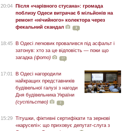
20:04
Після «чарівного стусана»: громада
поблизу Одеси витрачає 6 мільйонів на
ремонт «нічийного» колектора через
фекальний скандал
3
18:45
В Одесі легковик провалився під асфальт і
затонув: хто за це відповість — поки що
загадка
(фото)
17
17:01
В Одесі нагородили
найкращих представників
будівельної галузі з нагоди
Дня будівельника України
(суспільство)
3
15:29
Тітушки, фіктивні сертифікати та зернові
«каруселі»: що приховує депутат-слуга з