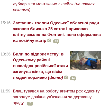
дублерів та монтажних склейок
(на правах
реклами)
15:16
Заступник голови Одеської обласної ради
захопив близько 25 соток і приховав
елітну землю на Фонтані: вона оформлена
на покійну матір
10
13:36
Били по підприємству: в
Одеському районі
внаслідок російської атаки
загинула жінка, ще вісім
людей поранено
(фото)
44
11:59
Влаштувався на роботу агентом рф: одеситу
загрожує довічне ув'язнення за державну
зраду
7