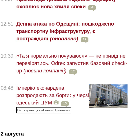
охоплює нова хвиля спеки
4
12:51
Денна атака по Одещині: пошкоджено
транспортну інфраструктуру, є
постраждалі
(оновлено)
12
10:39
«Та я нормально почуваюся» — не привід не
перевірятись. Odrex запустив базовий check-
up
(новини компаній)
12
08:48
Імперію екснардепа
розпродають за борги: у черзі
одеський ЦУМ
15
Після провалу з «Новим Привозом»
2 августа