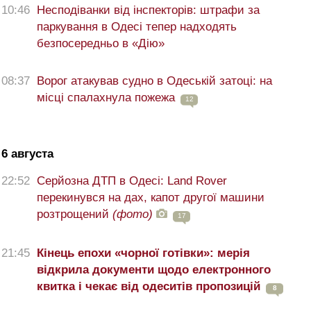
10:46
Несподіванки від інспекторів: штрафи за
паркування в Одесі тепер надходять
безпосередньо в «Дію»
08:37
Ворог атакував судно в Одеській затоці: на
місці спалахнула пожежа
12
6 августа
22:52
Серйозна ДТП в Одесі: Land Rover
перекинувся на дах, капот другої машини
розтрощений
(фото)
17
21:45
Кінець епохи «чорної готівки»: мерія
відкрила документи щодо електронного
квитка і чекає від одеситів пропозицій
8