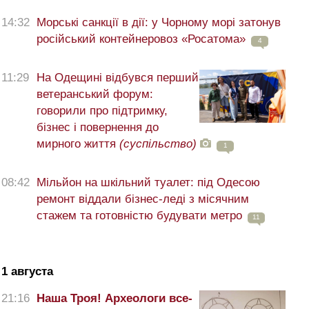
14:32
Морські санкції в дії: у Чорному морі затонув
російський контейнеровоз «Росатома»
4
11:29
На Одещині відбувся перший
ветеранський форум:
говорили про підтримку,
бізнес і повернення до
мирного життя
(суспільство)
1
08:42
Мільйон на шкільний туалет: під Одесою
ремонт віддали бізнес-леді з місячним
стажем та готовністю будувати метро
11
1 августа
21:16
Наша Троя! Археологи все-