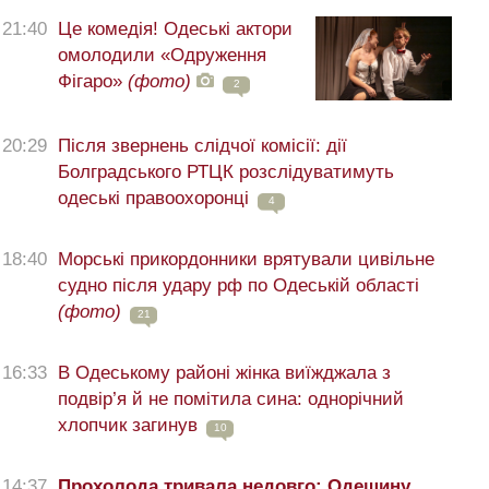
21:40
Це комедія! Одеські актори
омолодили «Одруження
Фігаро»
(фото)
2
20:29
Після звернень слідчої комісії: дії
Болградського РТЦК розслідуватимуть
одеські правоохоронці
4
18:40
Морські прикордонники врятували цивільне
судно після удару рф по Одеській області
(фото)
21
16:33
В Одеському районі жінка виїжджала з
подвір’я й не помітила сина: однорічний
хлопчик загинув
10
14:37
Прохолода тривала недовго: Одещину