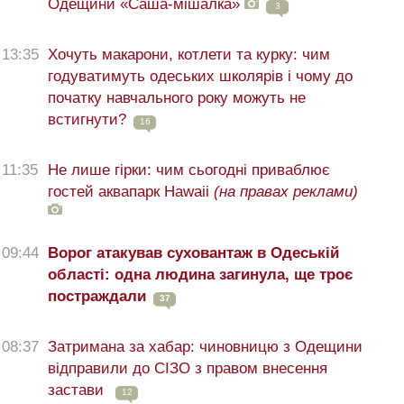
Одещини «Саша-мішалка»
3
13:35
Хочуть макарони, котлети та курку: чим
годуватимуть одеських школярів і чому до
початку навчального року можуть не
встигнути?
16
11:35
Не лише гірки: чим сьогодні приваблює
гостей аквапарк Hawaii
(на правах реклами)
09:44
Ворог атакував суховантаж в Одеській
області: одна людина загинула, ще троє
постраждали
37
08:37
Затримана за хабар: чиновницю з Одещини
відправили до СІЗО з правом внесення
застави
12