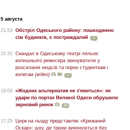
5 августа
21:53
Обстріл Одеського району: пошкоджено
сім будинків, є постраждалий
1
21:32
Скандал в Одеському театрі ляльок:
колишнього режисера звинуватили у
розсиланні нюдсів та порно студенткам і
колегам
(відео)
10
19:03
«Жодних альтернатив не з'явиться»: як
удари по портах Великої Одеси обрушили
зерновий ринок
24
17:25
Цирк на льоду представляє «Крижаний
Оскар»: шоу, де трюки виконуються без