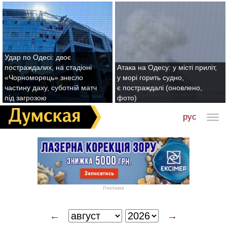
Удар по Одесі: двоє
постраждалих, на стадіоні
Атака на Одесу: у місті приліт,
«Чорноморець» знесло
у морі горить судно,
частину даху, суботній матч
є постраждалі (оновлено,
під загрозою
фото)
рус
Реклама
←
→