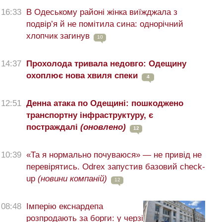
16:33
В Одеському районі жінка виїжджала з
подвір’я й не помітила сина: однорічний
хлопчик загинув
10
14:37
Прохолода тривала недовго: Одещину
охоплює нова хвиля спеки
4
12:51
Денна атака по Одещині: пошкоджено
транспортну інфраструктуру, є
постраждалі
(оновлено)
12
10:39
«Та я нормально почуваюся» — не привід не
перевірятись. Odrex запустив базовий check-
up
(новини компаній)
12
08:48
Імперію екснардепа
розпродають за борги: у черзі