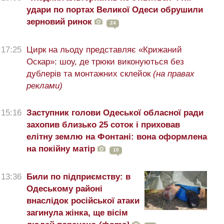
удари по портах Великої Одеси обрушили
зерновий ринок
24
17:25
Цирк на льоду представляє «Крижаний
Оскар»: шоу, де трюки виконуються без
дублерів та монтажних склейок
(на правах
реклами)
15:16
Заступник голови Одеської обласної ради
захопив близько 25 соток і приховав
елітну землю на Фонтані: вона оформлена
на покійну матір
10
13:36
Били по підприємству: в
Одеському районі
внаслідок російської атаки
загинула жінка, ще вісім