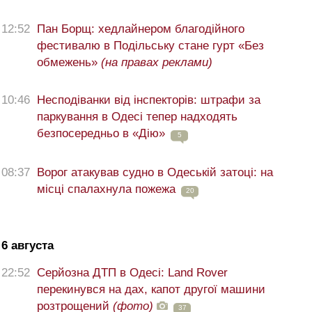
12:52
Пан Борщ: хедлайнером благодійного
фестивалю в Подільську стане гурт «Без
обмежень»
(на правах реклами)
10:46
Несподіванки від інспекторів: штрафи за
паркування в Одесі тепер надходять
безпосередньо в «Дію»
5
08:37
Ворог атакував судно в Одеській затоці: на
місці спалахнула пожежа
20
6 августа
22:52
Серйозна ДТП в Одесі: Land Rover
перекинувся на дах, капот другої машини
розтрощений
(фото)
37