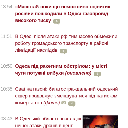
13:54
«Масштаб поки що неможливо оцінити»:
росіяни пошкодили в Одесі газопровід
високого тиску
5
11:51
В Одесі після атаки рф тимчасово обмежили
роботу громадського транспорту в районі
ліквідації наслідків
5
10:50
Одеса під ракетним обстрілом: у місті
чути потужні вибухи
(оновлено)
5
10:35
Сваї на газоні: багатостраждальний одеський
сквер продовжує зменшуватися під натиском
комерсантів
(фото)
4
08:43
В Одеській області внаслідок
нічної атаки дронів вщент