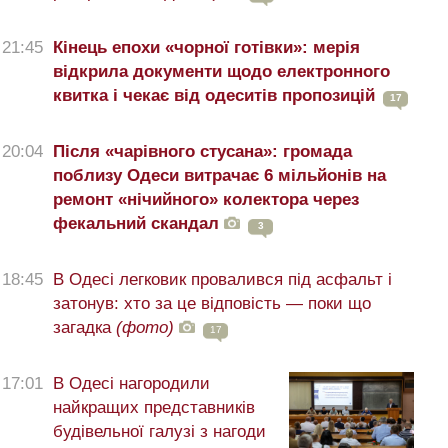
21:45
Кінець епохи «чорної готівки»: мерія
відкрила документи щодо електронного
квитка і чекає від одеситів пропозицій
17
20:04
Після «чарівного стусана»: громада
поблизу Одеси витрачає 6 мільйонів на
ремонт «нічийного» колектора через
фекальний скандал
3
18:45
В Одесі легковик провалився під асфальт і
затонув: хто за це відповість — поки що
загадка
(фото)
17
17:01
В Одесі нагородили
найкращих представників
будівельної галузі з нагоди