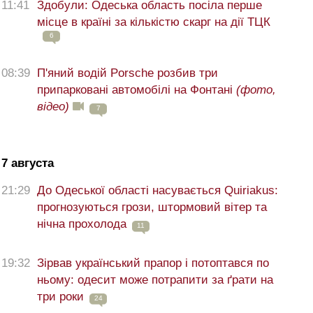
11:41
Здобули: Одеська область посіла перше
місце в країні за кількістю скарг на дії ТЦК
6
08:39
П'яний водій Porsche розбив три
припарковані автомобілі на Фонтані
(фото,
відео)
7
7 августа
21:29
До Одеської області насувається Quiriakus:
прогнозуються грози, штормовий вітер та
нічна прохолода
11
19:32
Зірвав український прапор і потоптався по
ньому: одесит може потрапити за ґрати на
три роки
24