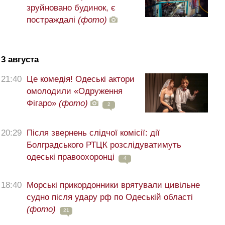
зруйновано будинок, є
постраждалі
(фото)
3 августа
21:40
Це комедія! Одеські актори
омолодили «Одруження
Фігаро»
(фото)
2
20:29
Після звернень слідчої комісії: дії
Болградського РТЦК розслідуватимуть
одеські правоохоронці
4
18:40
Морські прикордонники врятували цивільне
судно після удару рф по Одеській області
(фото)
21