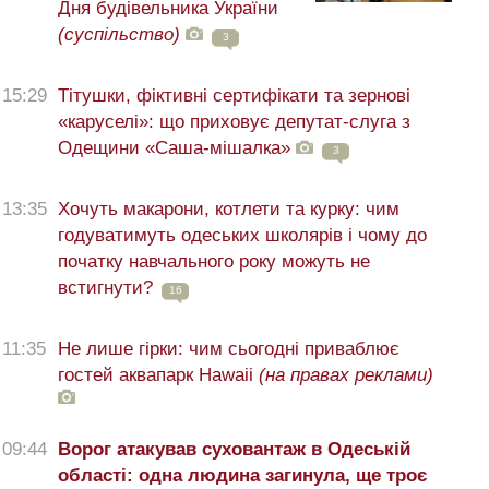
Дня будівельника України
(суспільство)
3
15:29
Тітушки, фіктивні сертифікати та зернові
«каруселі»: що приховує депутат-слуга з
Одещини «Саша-мішалка»
3
13:35
Хочуть макарони, котлети та курку: чим
годуватимуть одеських школярів і чому до
початку навчального року можуть не
встигнути?
16
11:35
Не лише гірки: чим сьогодні приваблює
гостей аквапарк Hawaii
(на правах реклами)
09:44
Ворог атакував суховантаж в Одеській
області: одна людина загинула, ще троє