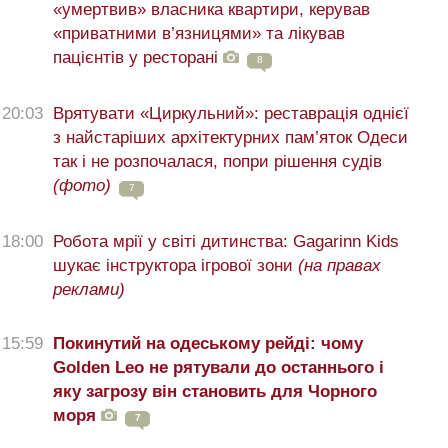
«умертвив» власника квартири, керував
«приватними в’язницями» та лікував
пацієнтів у ресторані
8
20:03
Врятувати «Циркульний»: реставрація однієї
з найстаріших архітектурних пам’яток Одеси
так і не розпочалася, попри рішення судів
(фото)
7
18:00
Робота мрії у світі дитинства: Gagarinn Kids
шукає інструктора ігрової зони
(на правах
реклами)
15:59
Покинутий на одеському рейді: чому
Golden Leo не рятували до останнього і
яку загрозу він становить для Чорного
моря
7