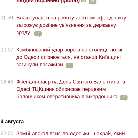
людей поранено
(фото)
44
11:59
Влаштувався на роботу агентом рф: одеситу
загрожує довічне ув'язнення за державну
зраду
7
10:07
Комбінований удар ворога по столиці: потяг
до Одеси спізнюється, на станції Київщині
загинули пасажири
56
08:46
Френдлі-фаєр на День Святого Валентина: в
Одесі ТЦКшник обприскав перцевим
балончиком оперативника-прикордонника
7
4 августа
22:00
Зомбі-апокаліпсис по-одеськи: шахрай, який