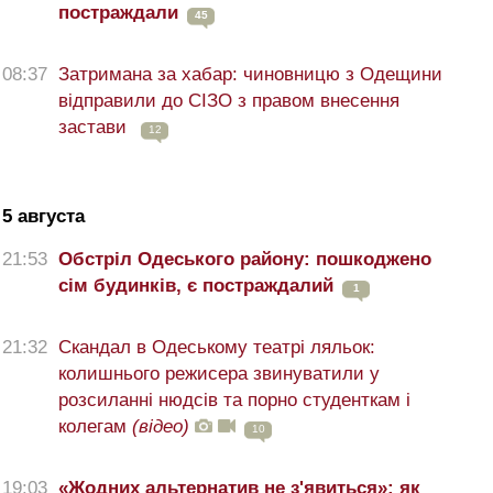
постраждали
45
08:37
Затримана за хабар: чиновницю з Одещини
відправили до СІЗО з правом внесення
застави
12
5 августа
21:53
Обстріл Одеського району: пошкоджено
сім будинків, є постраждалий
1
21:32
Скандал в Одеському театрі ляльок:
колишнього режисера звинуватили у
розсиланні нюдсів та порно студенткам і
колегам
(відео)
10
19:03
«Жодних альтернатив не з'явиться»: як