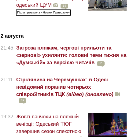
одеський ЦУМ
15
Після провалу з «Новим Привозом»
2 августа
21:45
Загроза пляжам, чергові прильоти та
«зернові» ухилянти: головні теми тижня на
«Думській» за версією читачів
7
21:11
Стрілянина на Черемушках: в Одесі
невідомий поранив чотирьох
співробітників ТЦК
(відео)
(оновлено)
37
19:32
Жовті панчохи на пляжній
вечірці: Одеський ТЮГ
завершив сезон спекотною