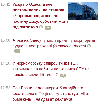
15:42
Удар по Одесі: двоє
постраждалих, на стадіоні
«Чорноморець» знесло
частину даху, суботній матч
під загрозою
14
15:08
Атака на Одесу: у місті приліт, у морі горить
судно, є постраждалі
(оновлено, фото)
2
14:20
У Чорноморську співробітники ТЦК
затримали та побили полковника СБУ на
пенсії: зникли 55 тисяч?
34
12:52
Пан Борщ: хедлайнером благодійного
фестивалю в Подільську стане гурт «Без
обмежень»
(на правах реклами)