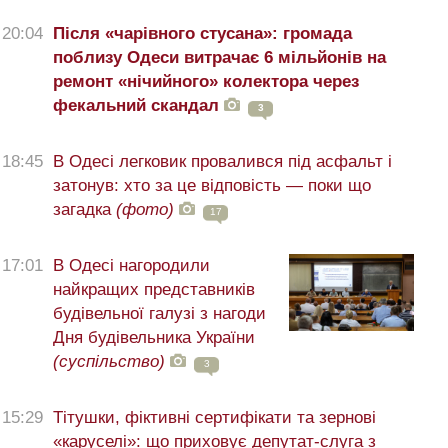
20:04
Після «чарівного стусана»: громада
поблизу Одеси витрачає 6 мільйонів на
ремонт «нічийного» колектора через
фекальний скандал
3
18:45
В Одесі легковик провалився під асфальт і
затонув: хто за це відповість — поки що
загадка
(фото)
17
17:01
В Одесі нагородили
найкращих представників
будівельної галузі з нагоди
Дня будівельника України
(суспільство)
3
15:29
Тітушки, фіктивні сертифікати та зернові
«каруселі»: що приховує депутат-слуга з