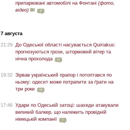
припарковані автомобілі на Фонтані
(фото,
відео)
8
7 августа
21:29
До Одеської області насувається Quiriakus:
прогнозуються грози, штормовий вітер та
нічна прохолода
11
19:32
Зірвав український прапор і потоптався по
ньому: одесит може потрапити за ґрати на
три роки
30
17:46
Удари по Одеській затоці: шахеди атакували
великий балкер, що належить провідній
німецькій компанії
7