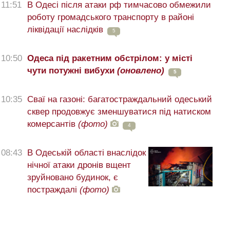
11:51
В Одесі після атаки рф тимчасово обмежили
роботу громадського транспорту в районі
ліквідації наслідків
5
10:50
Одеса під ракетним обстрілом: у місті
чути потужні вибухи
(оновлено)
5
10:35
Сваї на газоні: багатостраждальний одеський
сквер продовжує зменшуватися під натиском
комерсантів
(фото)
4
08:43
В Одеській області внаслідок
нічної атаки дронів вщент
зруйновано будинок, є
постраждалі
(фото)