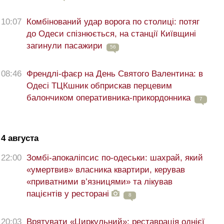
10:07
Комбінований удар ворога по столиці: потяг
до Одеси спізнюється, на станції Київщині
загинули пасажири
56
08:46
Френдлі-фаєр на День Святого Валентина: в
Одесі ТЦКшник обприскав перцевим
балончиком оперативника-прикордонника
7
4 августа
22:00
Зомбі-апокаліпсис по-одеськи: шахрай, який
«умертвив» власника квартири, керував
«приватними в’язницями» та лікував
пацієнтів у ресторані
8
20:03
Врятувати «Циркульний»: реставрація однієї