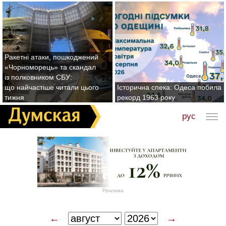
Ракетні атаки, пошкоджений
«Чорноморець» та скандал
із полковником СБУ:
що найчастіше читали цього
Історична спека: Одеса побила
тижня
рекорд 1963 року
рус
Реклама
←
→