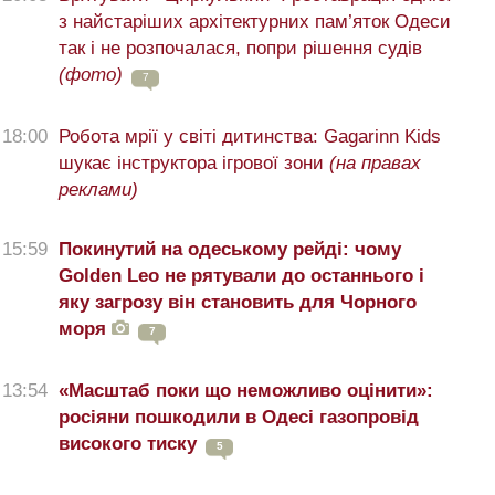
з найстаріших архітектурних пам’яток Одеси
так і не розпочалася, попри рішення судів
(фото)
7
18:00
Робота мрії у світі дитинства: Gagarinn Kids
шукає інструктора ігрової зони
(на правах
реклами)
15:59
Покинутий на одеському рейді: чому
Golden Leo не рятували до останнього і
яку загрозу він становить для Чорного
моря
7
13:54
«Масштаб поки що неможливо оцінити»:
росіяни пошкодили в Одесі газопровід
високого тиску
5