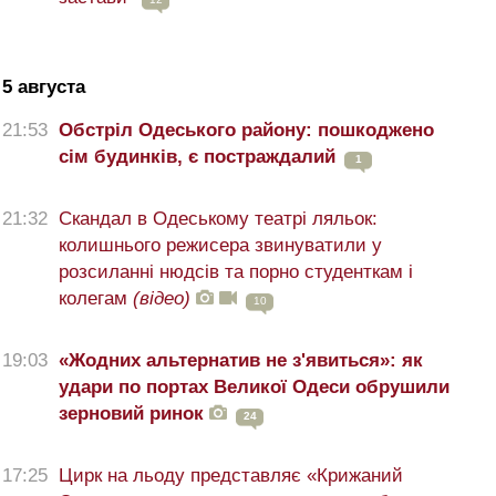
5 августа
21:53
Обстріл Одеського району: пошкоджено
сім будинків, є постраждалий
1
21:32
Скандал в Одеському театрі ляльок:
колишнього режисера звинуватили у
розсиланні нюдсів та порно студенткам і
колегам
(відео)
10
19:03
«Жодних альтернатив не з'явиться»: як
удари по портах Великої Одеси обрушили
зерновий ринок
24
17:25
Цирк на льоду представляє «Крижаний