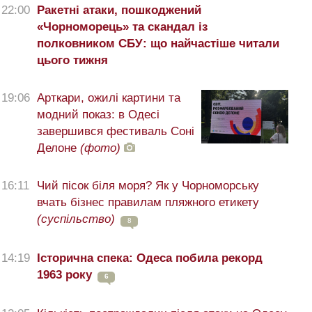
22:00
Ракетні атаки, пошкоджений
«Чорноморець» та скандал із
полковником СБУ: що найчастіше читали
цього тижня
19:06
Арткари, ожилі картини та
модний показ: в Одесі
завершився фестиваль Соні
Делоне
(фото)
16:11
Чий пісок біля моря? Як у Чорноморську
вчать бізнес правилам пляжного етикету
(суспільство)
8
14:19
Історична спека: Одеса побила рекорд
1963 року
6