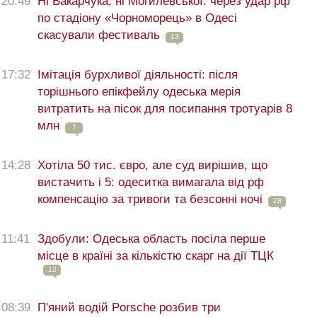
20:49
Ні Вакарчука, ні Могилевської: через удар рф
по стадіону «Чорноморець» в Одесі
скасували фестиваль
13
17:32
Імітація бурхливої діяльності: після
торішнього епікфейлу одеська мерія
витратить на пісок для посипання тротуарів 8
млн
7
14:28
Хотіла 50 тис. євро, але суд вирішив, що
вистачить і 5: одеситка вимагала від рф
компенсацію за тривоги та безсонні ночі
28
11:41
Здобули: Одеська область посіла перше
місце в країні за кількістю скарг на дії ТЦК
12
08:39
П'яний водій Porsche розбив три