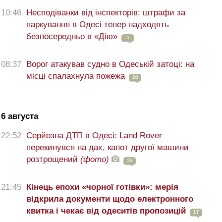
10:46
Несподіванки від інспекторів: штрафи за
паркування в Одесі тепер надходять
безпосередньо в «Дію»
5
08:37
Ворог атакував судно в Одеській затоці: на
місці спалахнула пожежа
20
6 августа
22:52
Серйозна ДТП в Одесі: Land Rover
перекинувся на дах, капот другої машини
розтрощений
(фото)
38
21:45
Кінець епохи «чорної готівки»: мерія
відкрила документи щодо електронного
квитка і чекає від одеситів пропозицій
17