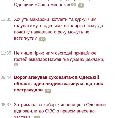
Одещини «Саша-мішалка»
3
13:35
Хочуть макарони, котлети та курку: чим
годуватимуть одеських школярів і чому до
початку навчального року можуть не
встигнути?
16
11:35
Не лише гірки: чим сьогодні приваблює
гостей аквапарк Hawaii
(на правах реклами)
09:44
Ворог атакував суховантаж в Одеській
області: одна людина загинула, ще троє
постраждали
45
08:37
Затримана за хабар: чиновницю з Одещини
відправили до СІЗО з правом внесення
застави
12