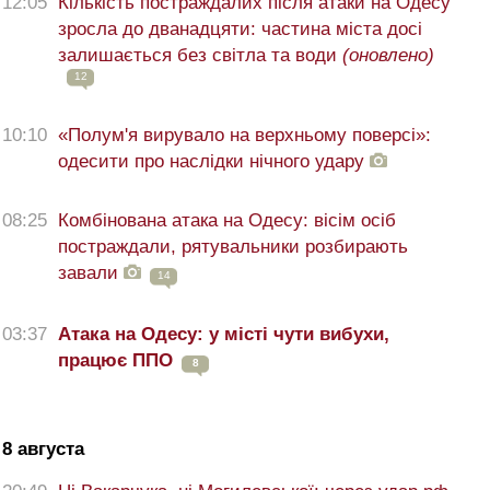
12:05
Кількість постраждалих після атаки на Одесу
зросла до дванадцяти: частина міста досі
залишається без світла та води
(оновлено)
12
10:10
«Полум'я вирувало на верхньому поверсі»:
одесити про наслідки нічного удару
08:25
Комбінована атака на Одесу: вісім осіб
постраждали, рятувальники розбирають
завали
14
03:37
Атака на Одесу: у місті чути вибухи,
працює ППО
8
8 августа