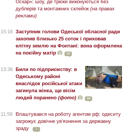
Оскар»: шоу, де трюки виконуються без
дублерів та монтажних склейок
(на правах
реклами)
15:16
Заступник голови Одеської обласної ради
захопив близько 25 соток і приховав
елітну землю на Фонтані: вона оформлена
на покійну матір
10
13:36
Били по підприємству: в
Одеському районі
внаслідок російської атаки
загинула жінка, ще вісім
людей поранено
(фото)
44
11:59
Влаштувався на роботу агентом рф: одеситу
загрожує довічне ув'язнення за державну
зраду
7