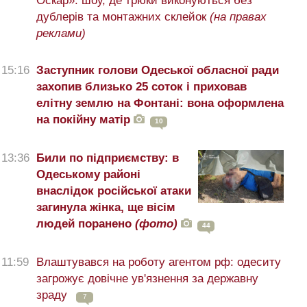
Оскар»: шоу, де трюки виконуються без
дублерів та монтажних склейок
(на правах
реклами)
15:16
Заступник голови Одеської обласної ради
захопив близько 25 соток і приховав
елітну землю на Фонтані: вона оформлена
на покійну матір
10
13:36
Били по підприємству: в
Одеському районі
внаслідок російської атаки
загинула жінка, ще вісім
людей поранено
(фото)
44
11:59
Влаштувався на роботу агентом рф: одеситу
загрожує довічне ув'язнення за державну
зраду
7