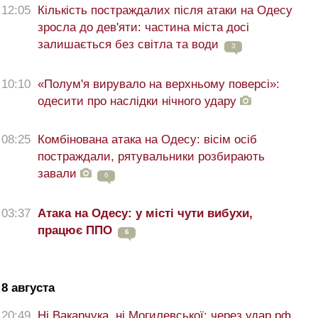
12:05
Кількість постраждалих після атаки на Одесу
зросла до дев'яти: частина міста досі
залишається без світла та води
3
10:10
«Полум'я вирувало на верхньому поверсі»:
одесити про наслідки нічного удару
08:25
Комбінована атака на Одесу: вісім осіб
постраждали, рятувальники розбирають
завали
6
03:37
Атака на Одесу: у місті чути вибухи,
працює ППО
6
8 августа
20:49
Ні Вакарчука, ні Могилевської: через удар рф