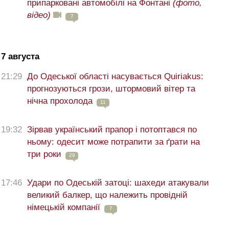
припарковані автомобілі на Фонтані
(фото,
відео)
7
7 августа
21:29
До Одеської області насувається Quiriakus:
прогнозуються грози, штормовий вітер та
нічна прохолода
11
19:32
Зірвав український прапор і потоптався по
ньому: одесит може потрапити за ґрати на
три роки
29
17:46
Удари по Одеській затоці: шахеди атакували
великий балкер, що належить провідній
німецькій компанії
7