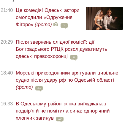
21:40
Це комедія! Одеські актори
омолодили «Одруження
Фігаро»
(фото)
2
20:29
Після звернень слідчої комісії: дії
Болградського РТЦК розслідуватимуть
одеські правоохоронці
4
18:40
Морські прикордонники врятували цивільне
судно після удару рф по Одеській області
(фото)
21
16:33
В Одеському районі жінка виїжджала з
подвір’я й не помітила сина: однорічний
хлопчик загинув
10