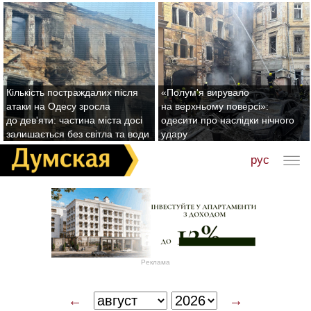
Кількість постраждалих після
«Полум'я вирувало
атаки на Одесу зросла
на верхньому поверсі»:
до дев'яти: частина міста досі
одесити про наслідки нічного
залишається без світла та води
удару
рус
Реклама
←
→