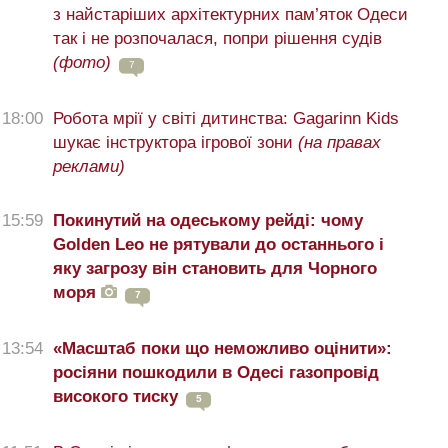
з найстаріших архітектурних пам’яток Одеси
так і не розпочалася, попри рішення судів
(фото)
7
18:00
Робота мрії у світі дитинства: Gagarinn Kids
шукає інструктора ігрової зони
(на правах
реклами)
15:59
Покинутий на одеському рейді: чому
Golden Leo не рятували до останнього і
яку загрозу він становить для Чорного
моря
7
13:54
«Масштаб поки що неможливо оцінити»:
росіяни пошкодили в Одесі газопровід
високого тиску
5