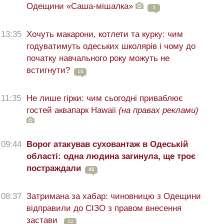
Одещини «Саша-мішалка»
3
13:35
Хочуть макарони, котлети та курку: чим
годуватимуть одеських школярів і чому до
початку навчального року можуть не
встигнути?
16
11:35
Не лише гірки: чим сьогодні приваблює
гостей аквапарк Hawaii
(на правах реклами)
09:44
Ворог атакував суховантаж в Одеській
області: одна людина загинула, ще троє
постраждали
45
08:37
Затримана за хабар: чиновницю з Одещини
відправили до СІЗО з правом внесення
застави
12