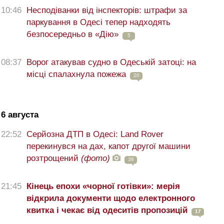
10:46
Несподіванки від інспекторів: штрафи за
паркування в Одесі тепер надходять
безпосередньо в «Дію»
5
08:37
Ворог атакував судно в Одеській затоці: на
місці спалахнула пожежа
20
6 августа
22:52
Серйозна ДТП в Одесі: Land Rover
перекинувся на дах, капот другої машини
розтрощений
(фото)
38
21:45
Кінець епохи «чорної готівки»: мерія
відкрила документи щодо електронного
квитка і чекає від одеситів пропозицій
17