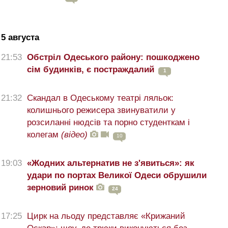
5 августа
21:53
Обстріл Одеського району: пошкоджено
сім будинків, є постраждалий
1
21:32
Скандал в Одеському театрі ляльок:
колишнього режисера звинуватили у
розсиланні нюдсів та порно студенткам і
колегам
(відео)
10
19:03
«Жодних альтернатив не з'явиться»: як
удари по портах Великої Одеси обрушили
зерновий ринок
24
17:25
Цирк на льоду представляє «Крижаний