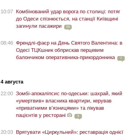
10:07
Комбінований удар ворога по столиці: потяг
до Одеси спізнюється, на станції Київщині
загинули пасажири
56
08:46
Френдлі-фаєр на День Святого Валентина: в
Одесі ТЦКшник обприскав перцевим
балончиком оперативника-прикордонника
7
4 августа
22:00
Зомбі-апокаліпсис по-одеськи: шахрай, який
«умертвив» власника квартири, керував
«приватними в’язницями» та лікував
пацієнтів у ресторані
8
20:03
Врятувати «Циркульний»: реставрація однієї