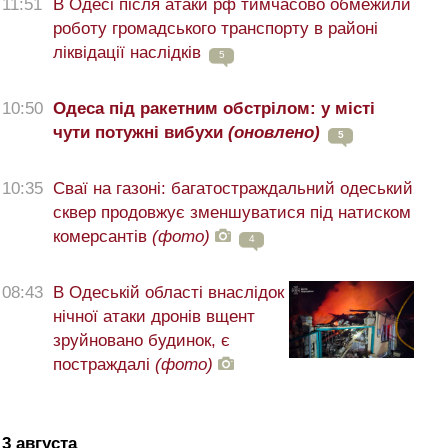
11:51
В Одесі після атаки рф тимчасово обмежили
роботу громадського транспорту в районі
ліквідації наслідків
5
10:50
Одеса під ракетним обстрілом: у місті
чути потужні вибухи
(оновлено)
5
10:35
Сваї на газоні: багатостраждальний одеський
сквер продовжує зменшуватися під натиском
комерсантів
(фото)
4
08:43
В Одеській області внаслідок
нічної атаки дронів вщент
зруйновано будинок, є
постраждалі
(фото)
3 августа