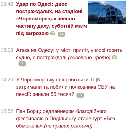
15:42
Удар по Одесі: двоє
постраждалих, на стадіоні
«Чорноморець» знесло
частину даху, суботній матч
під загрозою
14
15:08
Атака на Одесу: у місті приліт, у морі горить
судно, є постраждалі
(оновлено, фото)
2
14:20
У Чорноморську співробітники ТЦК
затримали та побили полковника СБУ на
пенсії: зникли 55 тисяч?
34
12:52
Пан Борщ: хедлайнером благодійного
фестивалю в Подільську стане гурт «Без
обмежень»
(на правах реклами)