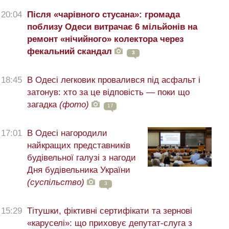
20:04
Після «чарівного стусана»: громада
поблизу Одеси витрачає 6 мільйонів на
ремонт «нічийного» колектора через
фекальний скандал
3
18:45
В Одесі легковик провалився під асфальт і
затонув: хто за це відповість — поки що
загадка
(фото)
17
17:01
В Одесі нагородили
найкращих представників
будівельної галузі з нагоди
Дня будівельника України
(суспільство)
3
15:29
Тітушки, фіктивні сертифікати та зернові
«каруселі»: що приховує депутат-слуга з