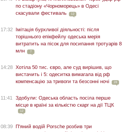
по стадіону «Чорноморець» в Одесі
скасували фестиваль
12
17:32
Імітація бурхливої діяльності: після
торішнього епікфейлу одеська мерія
витратить на пісок для посипання тротуарів 8
млн
7
14:28
Хотіла 50 тис. євро, але суд вирішив, що
вистачить і 5: одеситка вимагала від рф
компенсацію за тривоги та безсонні ночі
28
11:41
Здобули: Одеська область посіла перше
місце в країні за кількістю скарг на дії ТЦК
12
08:39
П'яний водій Porsche розбив три