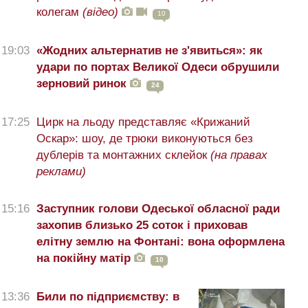
колегам
(відео)
10
19:03
«Жодних альтернатив не з'явиться»: як
удари по портах Великої Одеси обрушили
зерновий ринок
24
17:25
Цирк на льоду представляє «Крижаний
Оскар»: шоу, де трюки виконуються без
дублерів та монтажних склейок
(на правах
реклами)
15:16
Заступник голови Одеської обласної ради
захопив близько 25 соток і приховав
елітну землю на Фонтані: вона оформлена
на покійну матір
10
13:36
Били по підприємству: в