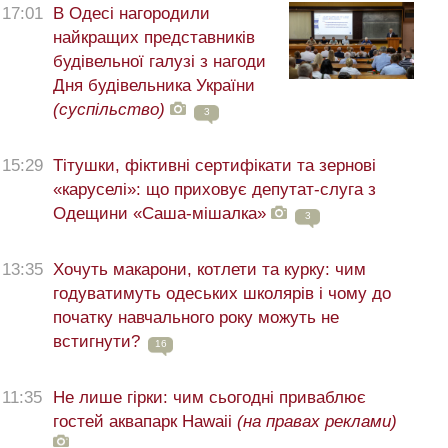
17:01
В Одесі нагородили
найкращих представників
будівельної галузі з нагоди
Дня будівельника України
(суспільство)
3
15:29
Тітушки, фіктивні сертифікати та зернові
«каруселі»: що приховує депутат-слуга з
Одещини «Саша-мішалка»
3
13:35
Хочуть макарони, котлети та курку: чим
годуватимуть одеських школярів і чому до
початку навчального року можуть не
встигнути?
16
11:35
Не лише гірки: чим сьогодні приваблює
гостей аквапарк Hawaii
(на правах реклами)