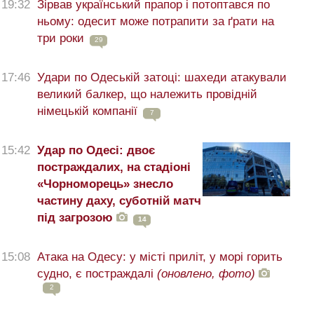
19:32
Зірвав український прапор і потоптався по
ньому: одесит може потрапити за ґрати на
три роки
29
17:46
Удари по Одеській затоці: шахеди атакували
великий балкер, що належить провідній
німецькій компанії
7
15:42
Удар по Одесі: двоє
постраждалих, на стадіоні
«Чорноморець» знесло
частину даху, суботній матч
під загрозою
14
15:08
Атака на Одесу: у місті приліт, у морі горить
судно, є постраждалі
(оновлено, фото)
2