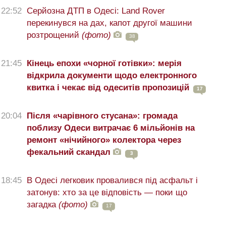
22:52
Серйозна ДТП в Одесі: Land Rover
перекинувся на дах, капот другої машини
розтрощений
(фото)
38
21:45
Кінець епохи «чорної готівки»: мерія
відкрила документи щодо електронного
квитка і чекає від одеситів пропозицій
17
20:04
Після «чарівного стусана»: громада
поблизу Одеси витрачає 6 мільйонів на
ремонт «нічийного» колектора через
фекальний скандал
3
18:45
В Одесі легковик провалився під асфальт і
затонув: хто за це відповість — поки що
загадка
(фото)
17