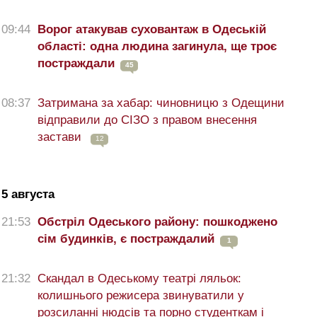
09:44
Ворог атакував суховантаж в Одеській
області: одна людина загинула, ще троє
постраждали
45
08:37
Затримана за хабар: чиновницю з Одещини
відправили до СІЗО з правом внесення
застави
12
5 августа
21:53
Обстріл Одеського району: пошкоджено
сім будинків, є постраждалий
1
21:32
Скандал в Одеському театрі ляльок:
колишнього режисера звинуватили у
розсиланні нюдсів та порно студенткам і