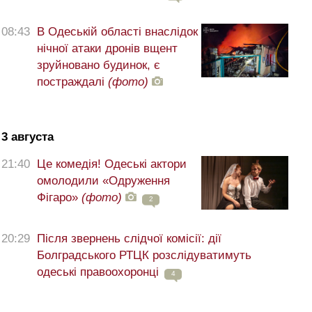
08:43
В Одеській області внаслідок
нічної атаки дронів вщент
зруйновано будинок, є
постраждалі
(фото)
3 августа
21:40
Це комедія! Одеські актори
омолодили «Одруження
Фігаро»
(фото)
2
20:29
Після звернень слідчої комісії: дії
Болградського РТЦК розслідуватимуть
одеські правоохоронці
4