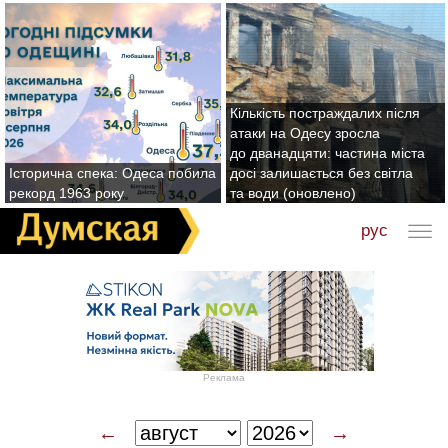
Кількість постраждалих після
атаки на Одесу зросла
до дванадцяти: частина міста
Історична спека: Одеса побила
досі залишається без світла
рекорд 1963 року
та води (оновлено)
рус
Реклама
←
→