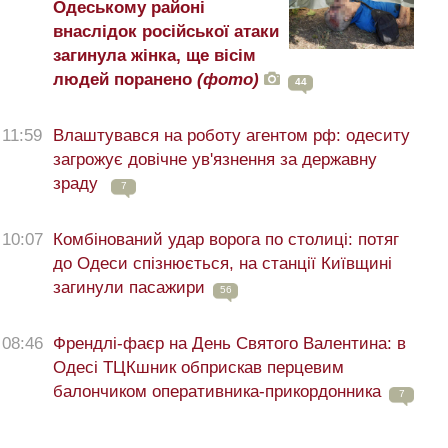
Одеському районі
внаслідок російської атаки
загинула жінка, ще вісім
людей поранено
(фото)
44
11:59
Влаштувався на роботу агентом рф: одеситу
загрожує довічне ув'язнення за державну
зраду
7
10:07
Комбінований удар ворога по столиці: потяг
до Одеси спізнюється, на станції Київщині
загинули пасажири
56
08:46
Френдлі-фаєр на День Святого Валентина: в
Одесі ТЦКшник обприскав перцевим
балончиком оперативника-прикордонника
7