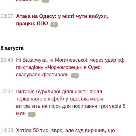
03:37
Атака на Одесу: у місті чути вибухи,
працює ППО
8
8 августа
20:49
Ні Вакарчука, ні Могилевської: через удар рф
по стадіону «Чорноморець» в Одесі
скасували фестиваль
12
17:32
Імітація бурхливої діяльності: після
торішнього епікфейлу одеська мерія
витратить на пісок для посипання тротуарів 8
млн
7
14:28
Хотіла 50 тис. євро, але суд вирішив, що