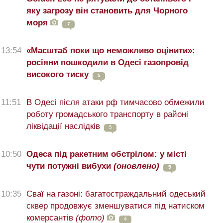
яку загрозу він становить для Чорного
моря
7
13:54
«Масштаб поки що неможливо оцінити»:
росіяни пошкодили в Одесі газопровід
високого тиску
5
11:51
В Одесі після атаки рф тимчасово обмежили
роботу громадського транспорту в районі
ліквідації наслідків
5
10:50
Одеса під ракетним обстрілом: у місті
чути потужні вибухи
(оновлено)
5
10:35
Сваї на газоні: багатостраждальний одеський
сквер продовжує зменшуватися під натиском
комерсантів
(фото)
4