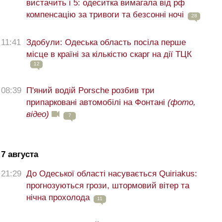
вистачить і 5: одеситка вимагала від рф
компенсацію за тривоги та безсонні ночі
28
11:41
Здобули: Одеська область посіла перше
місце в країні за кількістю скарг на дії ТЦК
12
08:39
П'яний водій Porsche розбив три
припарковані автомобілі на Фонтані
(фото,
відео)
7
7 августа
21:29
До Одеської області насувається Quiriakus:
прогнозуються грози, штормовий вітер та
нічна прохолода
11