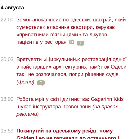
4 августа
22:00
Зомбі-апокаліпсис по-одеськи: шахрай, який
«умертвив» власника квартири, керував
«приватними в’язницями» та лікував
пацієнтів у ресторані
8
20:03
Врятувати «Циркульний»: реставрація однієї
з найстаріших архітектурних пам’яток Одеси
так і не розпочалася, попри рішення судів
(фото)
7
18:00
Робота мрії у світі дитинства: Gagarinn Kids
шукає інструктора ігрової зони
(на правах
реклами)
15:59
Покинутий на одеському рейді: чому
Golden Leo не рятували до останнього і