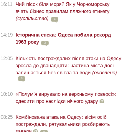
16:11
Чий пісок біля моря? Як у Чорноморську
вчать бізнес правилам пляжного етикету
(суспільство)
4
14:19
Історична спека: Одеса побила рекорд
1963 року
3
12:05
Кількість постраждалих після атаки на Одесу
зросла до дванадцяти: частина міста досі
залишається без світла та води
(оновлено)
6
10:10
«Полум'я вирувало на верхньому поверсі»:
одесити про наслідки нічного удару
08:25
Комбінована атака на Одесу: вісім осіб
постраждали, рятувальники розбирають
завали
9