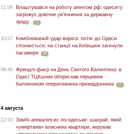
11:59
Влаштувався на роботу агентом рф: одеситу
загрожує довічне ув'язнення за державну
зраду
7
10:07
Комбінований удар ворога: потяг до Одеси
спізнюється, на станції на Київщині загинули
пасажири
56
08:46
Френдлі-фаєр на День Святого Валентина: в
Одесі ТЦКшник обприскав перцевим
балончиком оперативника-прикордонника
7
4 августа
22:00
Зомбі-апокаліпсис по-одеськи: шахрай, який
«умертвив» власника квартири, керував