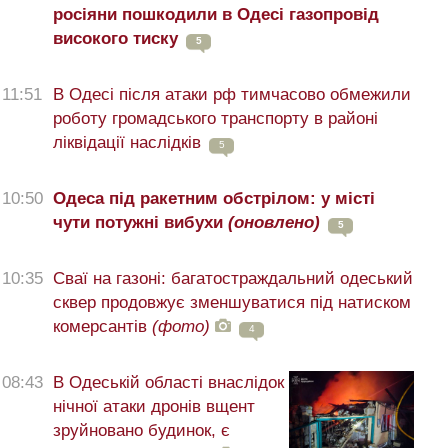
росіяни пошкодили в Одесі газопровід
високого тиску
5
11:51
В Одесі після атаки рф тимчасово обмежили
роботу громадського транспорту в районі
ліквідації наслідків
5
10:50
Одеса під ракетним обстрілом: у місті
чути потужні вибухи
(оновлено)
5
10:35
Сваї на газоні: багатостраждальний одеський
сквер продовжує зменшуватися під натиском
комерсантів
(фото)
4
08:43
В Одеській області внаслідок
нічної атаки дронів вщент
зруйновано будинок, є