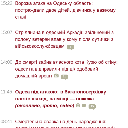
15:22
Ворожа атака на Одеську область:
постраждали двоє дітей, дівчинка у важкому
стані
15:07
Стрілянина в одеській Аркадії: звільнений з
полону ветеран впав у кому після сутички з
військовослужбовцем
5
14:00
До смерті забив власного кота Кузю об стіну:
одесита відправили під цілодобовий
домашній арешт
11
11:45
Одеса під атакою: в багатоповерхівку
влетів шахед, на місці — пожежа
(оновлено, фото, відео)
15
08:41
Смертельна сварка на день народження: