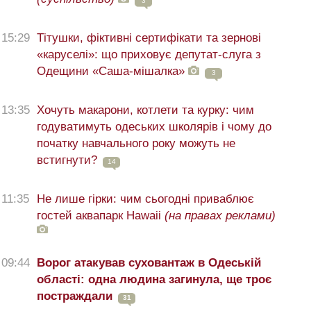
3
15:29
Тітушки, фіктивні сертифікати та зернові
«каруселі»: що приховує депутат-слуга з
Одещини «Саша-мішалка»
3
13:35
Хочуть макарони, котлети та курку: чим
годуватимуть одеських школярів і чому до
початку навчального року можуть не
встигнути?
14
11:35
Не лише гірки: чим сьогодні приваблює
гостей аквапарк Hawaii
(на правах реклами)
09:44
Ворог атакував суховантаж в Одеській
області: одна людина загинула, ще троє
постраждали
31