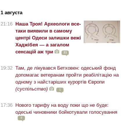
1 августа
21:16
Наша Троя! Археологи все-
таки виявили в самому
центрі Одеси залишки вежі
Хаджібея — а загалом
сенсацій аж три
21
19:32
Там, де лікувався Бетховен: одеський фонд
допомагає ветеранам пройти реабілітацію на
одному з найстаріших курортів Європи
(суспільство)
1
17:36
Нового тарифу на воду поки що не буде:
одеські чиновники бойкотували голосування
8