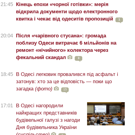
21:45
Кінець епохи «чорної готівки»: мерія
відкрила документи щодо електронного
квитка і чекає від одеситів пропозицій
1
20:04
Після «чарівного стусана»: громада
поблизу Одеси витрачає 6 мільйонів на
ремонт «нічийного» колектора через
фекальний скандал
3
18:45
В Одесі легковик провалився під асфальт і
затонув: хто за це відповість — поки що
загадка
(фото)
15
17:01
В Одесі нагородили
найкращих представників
будівельної галузі з нагоди
Дня будівельника України
(суспільство)