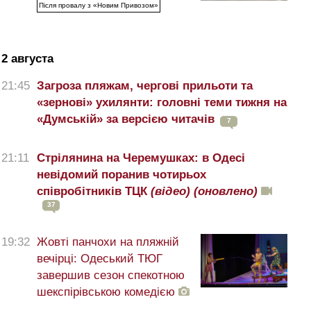
Після провалу з «Новим Привозом»
2 августа
21:45
Загроза пляжам, чергові прильоти та
«зернові» ухилянти: головні теми тижня на
«Думській» за версією читачів
7
21:11
Стрілянина на Черемушках: в Одесі
невідомий поранив чотирьох
співробітників ТЦК
(відео)
(оновлено)
37
19:32
Жовті панчохи на пляжній
вечірці: Одеський ТЮГ
завершив сезон спекотною
шекспірівською комедією