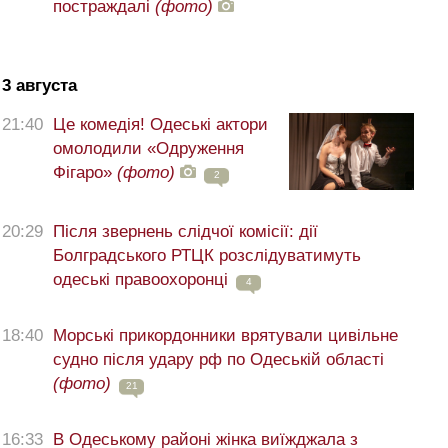
постраждалі
(фото)
3 августа
21:40
Це комедія! Одеські актори
омолодили «Одруження
Фігаро»
(фото)
2
20:29
Після звернень слідчої комісії: дії
Болградського РТЦК розслідуватимуть
одеські правоохоронці
4
18:40
Морські прикордонники врятували цивільне
судно після удару рф по Одеській області
(фото)
21
16:33
В Одеському районі жінка виїжджала з