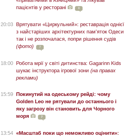
«приватними в’язницями» та лікував
пацієнтів у ресторані
8
20:03
Врятувати «Циркульний»: реставрація однієї
з найстаріших архітектурних пам’яток Одеси
так і не розпочалася, попри рішення судів
(фото)
7
18:00
Робота мрії у світі дитинства: Gagarinn Kids
шукає інструктора ігрової зони
(на правах
реклами)
15:59
Покинутий на одеському рейді: чому
Golden Leo не рятували до останнього і
яку загрозу він становить для Чорного
моря
7
13:54
«Масштаб поки що неможливо оцінити»: