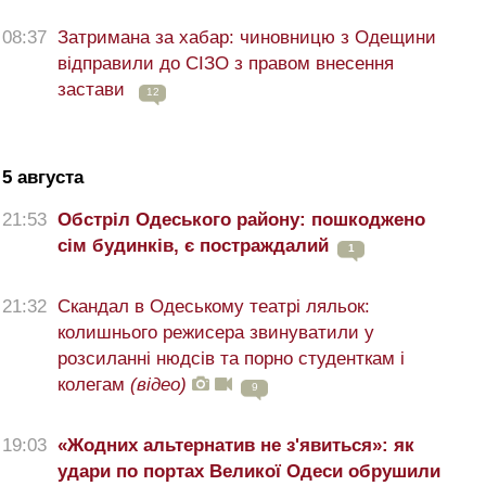
08:37
Затримана за хабар: чиновницю з Одещини
відправили до СІЗО з правом внесення
застави
12
5 августа
21:53
Обстріл Одеського району: пошкоджено
сім будинків, є постраждалий
1
21:32
Скандал в Одеському театрі ляльок:
колишнього режисера звинуватили у
розсиланні нюдсів та порно студенткам і
колегам
(відео)
9
19:03
«Жодних альтернатив не з'явиться»: як
удари по портах Великої Одеси обрушили