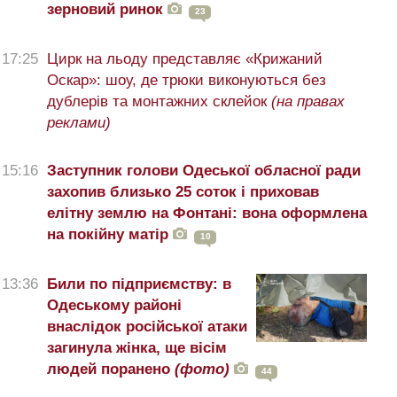
зерновий ринок
23
17:25
Цирк на льоду представляє «Крижаний
Оскар»: шоу, де трюки виконуються без
дублерів та монтажних склейок
(на правах
реклами)
15:16
Заступник голови Одеської обласної ради
захопив близько 25 соток і приховав
елітну землю на Фонтані: вона оформлена
на покійну матір
10
13:36
Били по підприємству: в
Одеському районі
внаслідок російської атаки
загинула жінка, ще вісім
людей поранено
(фото)
44