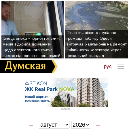
Після «чарівного стусана»:
Кінець епохи «чорної готівки»:
громада поблизу Одеси
мерія відкрила документи
витрачає 6 мільйонів на ремонт
щодо електронного квитка
«нічийного» колектора через
і чекає від одеситів пропозицій
фекальний скандал
рус
Реклама
←
→