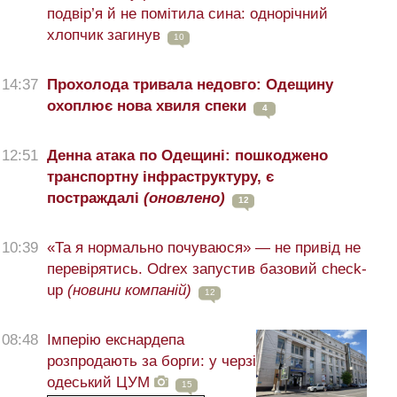
подвір’я й не помітила сина: однорічний
хлопчик загинув
10
14:37
Прохолода тривала недовго: Одещину
охоплює нова хвиля спеки
4
12:51
Денна атака по Одещині: пошкоджено
транспортну інфраструктуру, є
постраждалі
(оновлено)
12
10:39
«Та я нормально почуваюся» — не привід не
перевірятись. Odrex запустив базовий check-
up
(новини компаній)
12
08:48
Імперію екснардепа
розпродають за борги: у черзі
одеський ЦУМ
15