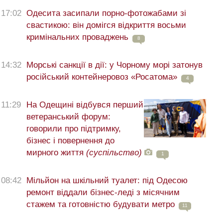
17:02
Одесита засипали порно-фотожабами зі
свастикою: він домігся відкриття восьми
кримінальних проваджень
8
14:32
Морські санкції в дії: у Чорному морі затонув
російський контейнеровоз «Росатома»
4
11:29
На Одещині відбувся перший
ветеранський форум:
говорили про підтримку,
бізнес і повернення до
мирного життя
(суспільство)
1
08:42
Мільйон на шкільний туалет: під Одесою
ремонт віддали бізнес-леді з місячним
стажем та готовністю будувати метро
11