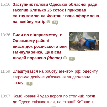
15:16
Заступник голови Одеської обласної ради
захопив близько 25 соток і приховав
елітну землю на Фонтані: вона оформлена
на покійну матір
10
13:36
Били по підприємству: в
Одеському районі
внаслідок російської атаки
загинула жінка, ще вісім
людей поранено
(фото)
44
11:59
Влаштувався на роботу агентом рф: одеситу
загрожує довічне ув'язнення за державну
зраду
7
10:07
Комбінований удар ворога по столиці: потяг
до Одеси спізнюється, на станції Київщині