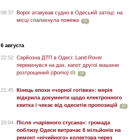
08:37
Ворог атакував судно в Одеській затоці: на
місці спалахнула пожежа
20
6 августа
22:52
Серйозна ДТП в Одесі: Land Rover
перекинувся на дах, капот другої машини
розтрощений
(фото)
38
21:45
Кінець епохи «чорної готівки»: мерія
відкрила документи щодо електронного
квитка і чекає від одеситів пропозицій
17
20:04
Після «чарівного стусана»: громада
поблизу Одеси витрачає 6 мільйонів на
ремонт «нічийного» колектора через