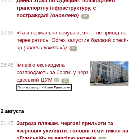
12:51
Денна атака по Одещині: пошкоджено
транспортну інфраструктуру, є
постраждалі
(оновлено)
12
10:39
«Та я нормально почуваюся» — не привід не
перевірятись. Odrex запустив базовий check-
up
(новини компаній)
12
08:48
Імперію екснардепа
розпродають за борги: у черзі
одеський ЦУМ
15
Після провалу з «Новим Привозом»
2 августа
21:45
Загроза пляжам, чергові прильоти та
«зернові» ухилянти: головні теми тижня на
«Думській» за версією читачів
7