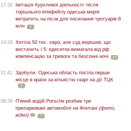
17:32
Імітація бурхливої діяльності: після
торішнього епікфейлу одеська мерія
витратить на пісок для посипання тротуарів 8
млн
2
14:28
Хотіла 50 тис. євро, але суд вирішив, що
вистачить і 5: одеситка вимагала від рф
компенсацію за тривоги та безсонні ночі
15
11:41
Здобули: Одеська область посіла перше
місце в країні за кількістю скарг на дії ТЦК
8
08:39
П'яний водій Porsche розбив три
припарковані автомобілі на Фонтані
(фото,
відео)
7