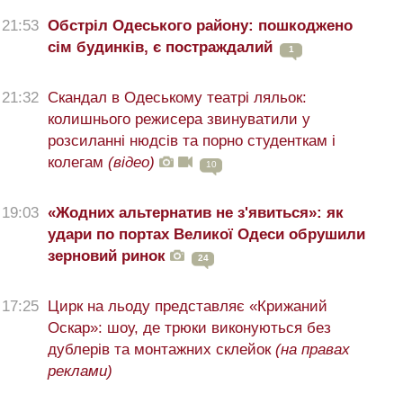
21:53
Обстріл Одеського району: пошкоджено
сім будинків, є постраждалий
1
21:32
Скандал в Одеському театрі ляльок:
колишнього режисера звинуватили у
розсиланні нюдсів та порно студенткам і
колегам
(відео)
10
19:03
«Жодних альтернатив не з'явиться»: як
удари по портах Великої Одеси обрушили
зерновий ринок
24
17:25
Цирк на льоду представляє «Крижаний
Оскар»: шоу, де трюки виконуються без
дублерів та монтажних склейок
(на правах
реклами)