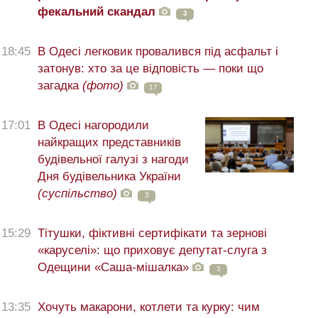
фекальний скандал
3
18:45
В Одесі легковик провалився під асфальт і
затонув: хто за це відповість — поки що
загадка
(фото)
17
17:01
В Одесі нагородили
найкращих представників
будівельної галузі з нагоди
Дня будівельника України
(суспільство)
3
15:29
Тітушки, фіктивні сертифікати та зернові
«каруселі»: що приховує депутат-слуга з
Одещини «Саша-мішалка»
3
13:35
Хочуть макарони, котлети та курку: чим