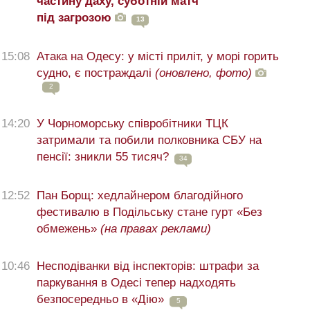
частину даху, суботній матч
під загрозою
13
15:08
Атака на Одесу: у місті приліт, у морі горить
судно, є постраждалі
(оновлено, фото)
2
14:20
У Чорноморську співробітники ТЦК
затримали та побили полковника СБУ на
пенсії: зникли 55 тисяч?
34
12:52
Пан Борщ: хедлайнером благодійного
фестивалю в Подільську стане гурт «Без
обмежень»
(на правах реклами)
10:46
Несподіванки від інспекторів: штрафи за
паркування в Одесі тепер надходять
безпосередньо в «Дію»
5