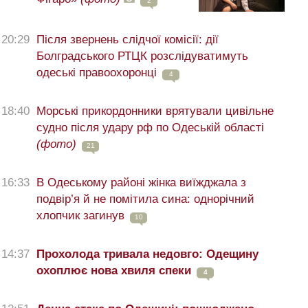
2
20:29
Після звернень слідчої комісії: дії
Болградського РТЦК розслідуватимуть
одеські правоохоронці
4
18:40
Морські прикордонники врятували цивільне
судно після удару рф по Одеській області
(фото)
21
16:33
В Одеському районі жінка виїжджала з
подвір’я й не помітила сина: однорічний
хлопчик загинув
10
14:37
Прохолода тривала недовго: Одещину
охоплює нова хвиля спеки
4