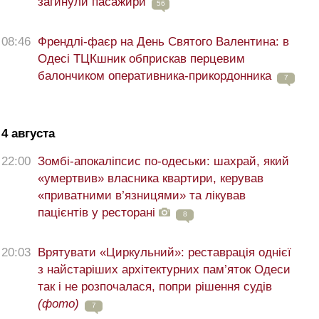
загинули пасажири
56
08:46
Френдлі-фаєр на День Святого Валентина: в
Одесі ТЦКшник обприскав перцевим
балончиком оперативника-прикордонника
7
4 августа
22:00
Зомбі-апокаліпсис по-одеськи: шахрай, який
«умертвив» власника квартири, керував
«приватними в’язницями» та лікував
пацієнтів у ресторані
8
20:03
Врятувати «Циркульний»: реставрація однієї
з найстаріших архітектурних пам’яток Одеси
так і не розпочалася, попри рішення судів
(фото)
7