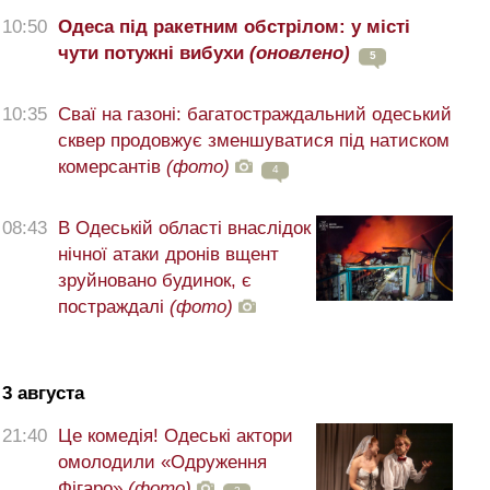
10:50
Одеса під ракетним обстрілом: у місті
чути потужні вибухи
(оновлено)
5
10:35
Сваї на газоні: багатостраждальний одеський
сквер продовжує зменшуватися під натиском
комерсантів
(фото)
4
08:43
В Одеській області внаслідок
нічної атаки дронів вщент
зруйновано будинок, є
постраждалі
(фото)
3 августа
21:40
Це комедія! Одеські актори
омолодили «Одруження
Фігаро»
(фото)