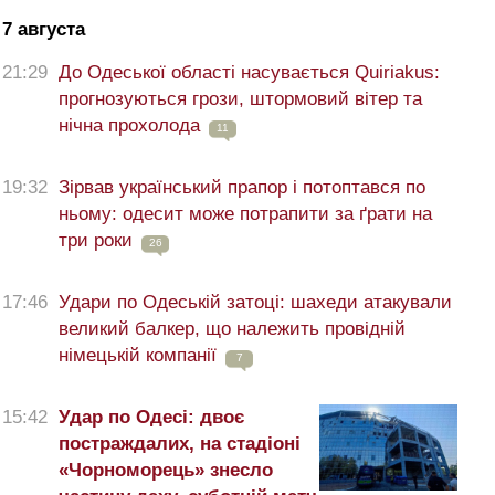
7 августа
21:29
До Одеської області насувається Quiriakus:
прогнозуються грози, штормовий вітер та
нічна прохолода
11
19:32
Зірвав український прапор і потоптався по
ньому: одесит може потрапити за ґрати на
три роки
26
17:46
Удари по Одеській затоці: шахеди атакували
великий балкер, що належить провідній
німецькій компанії
7
15:42
Удар по Одесі: двоє
постраждалих, на стадіоні
«Чорноморець» знесло