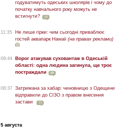
годуватимуть одеських школярів і чому до
початку навчального року можуть не
встигнути?
16
11:35
Не лише гірки: чим сьогодні приваблює
гостей аквапарк Hawaii
(на правах реклами)
09:44
Ворог атакував суховантаж в Одеській
області: одна людина загинула, ще троє
постраждали
45
08:37
Затримана за хабар: чиновницю з Одещини
відправили до СІЗО з правом внесення
застави
12
5 августа