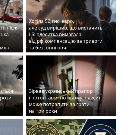
Хотіла 50 тис. євро,
ті: після
але суд вирішив, що вистачить
ська
і 5: одеситка вимагала
від рф компенсацію за тривоги
8 млн
та безсонні ночі
ається
Зірвав український прапор
грози,
і потоптався по ньому: одесит
може потрапити за ґрати
на три роки