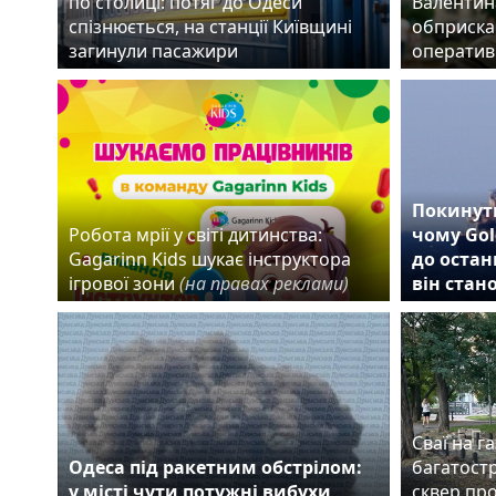
по столиці: потяг до Одеси
Валентин
спізнюється, на станції Київщині
обприска
загинули пасажири
оператив
Покинути
Робота мрії у світі дитинства:
чому Gol
Gagarinn Kids шукає інструктора
до остан
ігрової зони
(на правах реклами)
він стан
Сваї на га
Одеса під ракетним обстрілом:
багатост
у місті чути потужні вибухи
сквер пр