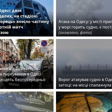
Одесі: двоє
алих, на стадіоні
орець» знесло частину
Атака на Одесу: у місті прил
ботній матч
у морі горить судно, є пос
озою
(оновлено, фото)
нки від інспекторів:
а паркування в Одесі
дходять безпосередньо
Ворог атакував судно в Од
затоці: на місці спалахнул