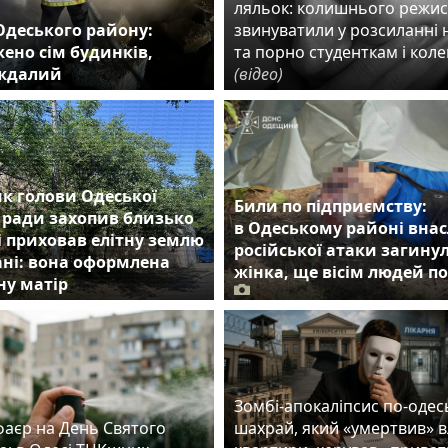
ляльок: колишнього режи
Одеського району:
звинуватили у розсиланні 
ено сім будинків,
та порно студенткам і кол
аждалий
(відео)
к голови Одеської
Били по підприємству:
 ради захопив близько
в Одеському районі внас
 і приховав елітну землю
російської атаки загину
ні: вона оформлена
жінка, ще вісім людей п
ну матір
Зомбі-апокаліпсис по-одес
фаєр на День Святого
шахрай, який «умертвив» 