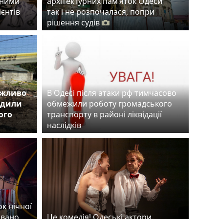
тними
архітектурних пам’яток Одеси
ієнтів
так і не розпочалася, попри
рішення судів
ожливо
В Одесі після атаки рф тимчасово
одили
обмежили роботу громадського
ого
транспорту в районі ліквідації
наслідків
ок нічної
овано
Це комедія! Одеські актори