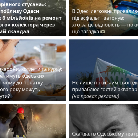
арівного стусана»:
 поблизу Одеси
В Одесі легковик провалив
 6 мільйонів на ремонт
під асфальт і затонув:
го» колектора через
хто за це відповість — пок
ий скандал
що загадка
карони, котлети та курку:
ватимуть одеських
і чому до початку
Не лише гірки: чим сьогодн
ого року можуть
приваблює гостей аквапар
ути?
(на правах реклами)
Скандал в Одеському театр