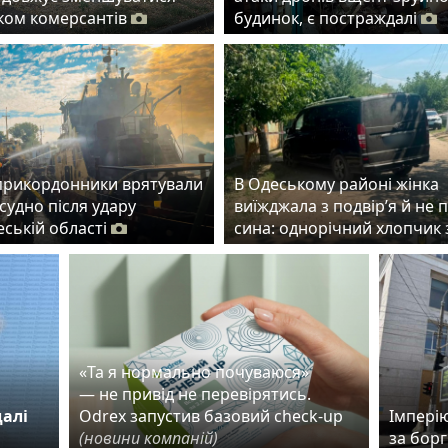
ском комерсантів
будинок, є постраждалі
прикордонники врятували
В Одеському районі жінка
судно після удару
виїжджала з подвір’я й не 
еській області
сина: однорічний хлопчик 
«Та я нормально почуваюся»
— не привід не перевірятись.
далі
Odrex запустив базовий check-up
Імпері
(новини компаній)
за борг