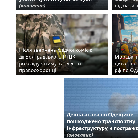
(оновлено)
під нати
Після звернень слідчої комісії:
дії Болградського РТЦК
Морські 
розслідуватимуть одеські
цивільне 
правоохоронці
рф по Од
Денна атака по Одещині:
пошкоджено транспортну
інфраструктуру, є постраж
(оновлено)