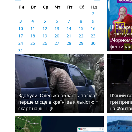
Пн
Вт
Ср
Чт
Пт
Сб
Нд
1
2
3
4
5
6
7
8
9
Ні Вакарч
10
11
12
13
14
15
16
через уда
17
18
19
20
21
22
23
«Чорномо
24
25
26
27
28
29
30
фестивал
31
Здобули: Одеська область посіла
П'яний во
перше місце в країні за кількістю
три прип
скарг на дії ТЦК
на Фонта