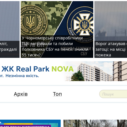
У Чорноморську співробітники
иліт,
ТЦК затримали та побили
Ворог атакував 
страждалі
полковника СБУ на пенсії: зникли
затоці: на місц
55 тисяч?
пожежа
Архів
Топ