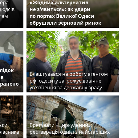
сера
«Жодних альтернатив
нюдсів
не з'явиться»: як удари
егам
по портах Великої Одеси
обрушили зерновий ринок
лідок
Влаштувався на роботу агентом
ла
рф: одеситу загрожує довічне
оранено
ув'язнення за державну зраду
ьки:
Врятувати «Циркульний»:
власника
реставрація однієї з найстаріших