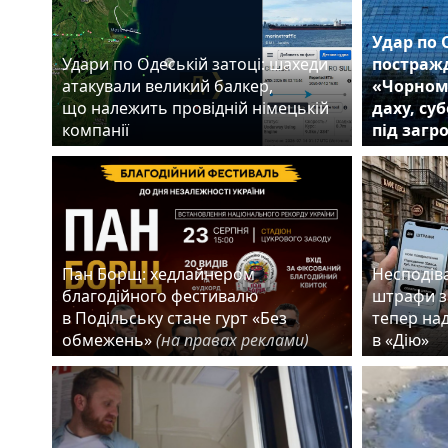
Удар по 
Удари по Одеській затоці: шахеди
постражд
атакували великий балкер,
«Чорном
що належить провідній німецькій
даху, су
компанії
під загр
Пан Борщ: хедлайнером
Несподіва
благодійного фестивалю
штрафи з
в Подільську стане гурт «Без
тепер на
обмежень»
(на правах реклами)
в «Дію»