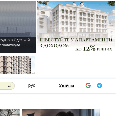
судно в Одеській
і спалахнула
рус
Увійти