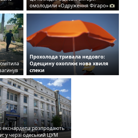
омолодили «Одруження Фігаро»
Прохолода тривала недовго:
помітила
Одещину охоплює нова хвиля
загинув
спеки
ю екснардепа розпродають
и: у черзі одеський ЦУМ