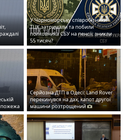
У Чорноморську співробітники
іт,
ТЦК затримали та побили
траждалі
полковника СБУ на пенсії: зникли
55 тисяч?
Серйозна ДТП в Одесі: Land Rover
еській
перекинувся на дах, капот другої
а пожежа
машини розтрощений