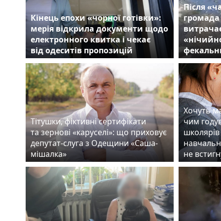
Після «ч
Кінець епохи «чорної готівки»:
громада
мерія відкрила документи щодо
витрачає
електронного квитка і чекає
«нічийно
від одеситів пропозицій
фекальн
Хочуть ма
Тітушки, фіктивні сертифікати
чим году
та зернові «каруселі»: що приховує
школярів 
депутат-слуга з Одещини «Саша-
навчальн
мішалка»
не встигн