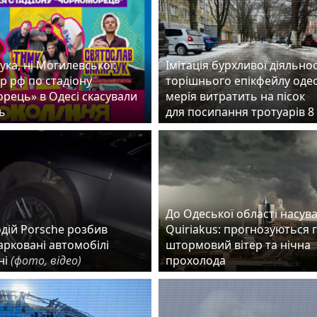
ука, ні Могилевської:
Імітація бурхливої діяльнос
р рф по стадіону
торішнього епікфейлу оде
рець» в Одесі скасували
мерія витратить на пісок
ь
для посипання тротуарів 
До Одеської області насув
дій Porsche розбив
Quiriakus: прогнозуються 
арковані автомобілі
штормовий вітер та нічна
ні
(фото, відео)
прохолода