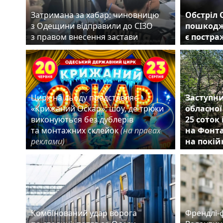
Затримана за хабар: чиновницю
Обстріл 
з Одещини відправили до СІЗО
пошкодж
з правом внесення застави
є постр
Цирк на льоду представляє
Заступни
«Крижаний Оскар»: шоу, де трюки
обласної
виконуються без дублерів
25 соток
та монтажних склейок
(на правах
на Фонта
реклами)
на покій
Комбінований удар ворога
Френдлі-