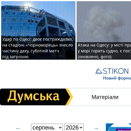
Удар по Одесі: двоє постраждалих,
на стадіоні «Чорноморець» знесло
Атака на Одесу: у місті пр
частину даху, суботній матч
у морі горить судно, є по
під загрозою
(оновлено, фото)
Матеріали
←
→