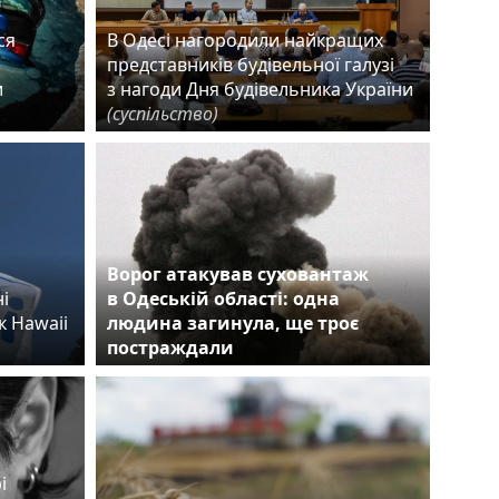
ся
В Одесі нагородили найкращих
представників будівельної галузі
и
з нагоди Дня будівельника України
(суспільство)
Ворог атакував суховантаж
і
в Одеській області: одна
к Hawaii
людина загинула, ще троє
постраждали
і