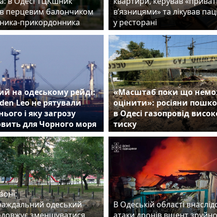
а: в Одесі ТЦКшник
квартири, керував «прива
в перцевим балончиком
в’язницями» та лікував пац
ника-прикордонника
у ресторані
й на одеському рейді:
«Масштаб поки що нем
den Leo не рятували
оцінити»: росіяни пошк
нього і яку загрозу
в Одесі газопровід висок
овить для Чорного моря
тиску
зоні:
раждальний одеський
В Одеській області внаслід
одовжує зменшуватися
атаки дронів вщент зруйн