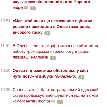
яку загрозу він становить для Чорного
моря
7
13:54
«Масштаб поки що неможливо оцінити»:
росіяни пошкодили в Одесі газопровід
високого тиску
5
11:51
В Одесі після атаки рф тимчасово обмежили
роботу громадського транспорту в районі
ліквідації наслідків
5
10:50
Одеса під ракетним обстрілом: у місті
чути потужні вибухи
(оновлено)
5
10:35
Сваї на газоні: багатостраждальний одеський
сквер продовжує зменшуватися під натиском
комерсантів
(фото)
4