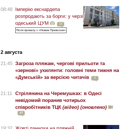
08:48
Імперію екснардепа
розпродають за борги: у черзі
одеський ЦУМ
15
Після провалу з «Новим Привозом»
2 августа
21:45
Загроза пляжам, чергові прильоти та
«зернові» ухилянти: головні теми тижня на
«Думській» за версією читачів
7
21:11
Стрілянина на Черемушках: в Одесі
невідомий поранив чотирьох
співробітників ТЦК
(відео)
(оновлено)
37
19:32
Жовті панчохи на пляжній