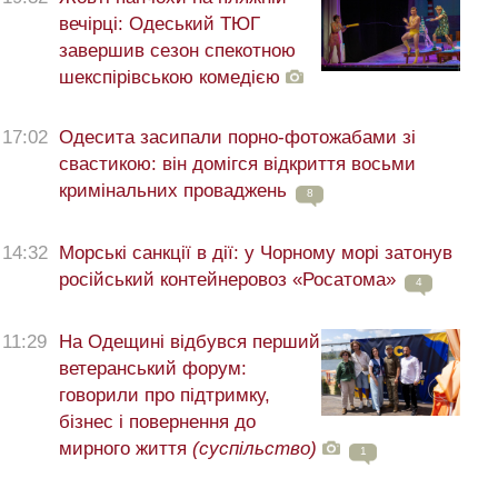
вечірці: Одеський ТЮГ
завершив сезон спекотною
шекспірівською комедією
17:02
Одесита засипали порно-фотожабами зі
свастикою: він домігся відкриття восьми
кримінальних проваджень
8
14:32
Морські санкції в дії: у Чорному морі затонув
російський контейнеровоз «Росатома»
4
11:29
На Одещині відбувся перший
ветеранський форум:
говорили про підтримку,
бізнес і повернення до
мирного життя
(суспільство)
1