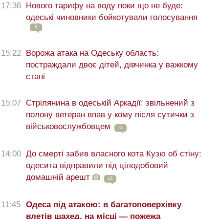
17:36
Нового тарифу на воду поки що не буде:
одеські чиновники бойкотували голосування
8
15:22
Ворожа атака на Одеську область:
постраждали двоє дітей, дівчинка у важкому
стані
15:07
Стрілянина в одеській Аркадії: звільнений з
полону ветеран впав у кому після сутички з
військовослужбовцем
5
14:00
До смерті забив власного кота Кузю об стіну:
одесита відправили під цілодобовий
домашній арешт
11
11:45
Одеса під атакою: в багатоповерхівку
влетів шахед, на місці — пожежа