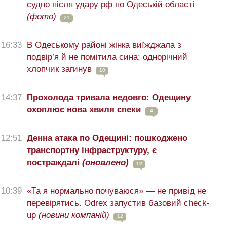
судно після удару рф по Одеській області
(фото)
21
16:33
В Одеському районі жінка виїжджала з
подвір’я й не помітила сина: однорічний
хлопчик загинув
10
14:37
Прохолода тривала недовго: Одещину
охоплює нова хвиля спеки
4
12:51
Денна атака по Одещині: пошкоджено
транспортну інфраструктуру, є
постраждалі
(оновлено)
12
10:39
«Та я нормально почуваюся» — не привід не
перевірятись. Odrex запустив базовий check-
up
(новини компаній)
12