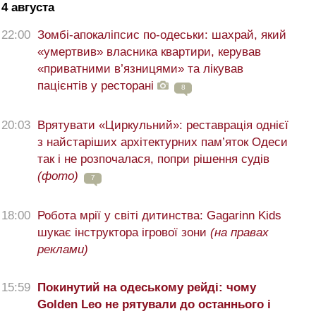
4 августа
22:00
Зомбі-апокаліпсис по-одеськи: шахрай, який
«умертвив» власника квартири, керував
«приватними в’язницями» та лікував
пацієнтів у ресторані
8
20:03
Врятувати «Циркульний»: реставрація однієї
з найстаріших архітектурних пам’яток Одеси
так і не розпочалася, попри рішення судів
(фото)
7
18:00
Робота мрії у світі дитинства: Gagarinn Kids
шукає інструктора ігрової зони
(на правах
реклами)
15:59
Покинутий на одеському рейді: чому
Golden Leo не рятували до останнього і