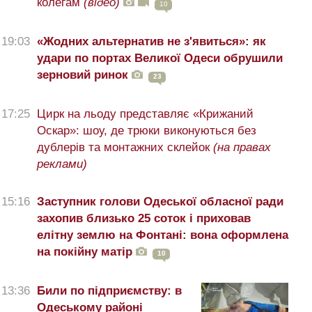
колегам
(відео)
10
19:03
«Жодних альтернатив не з'явиться»: як
удари по портах Великої Одеси обрушили
зерновий ринок
23
17:25
Цирк на льоду представляє «Крижаний
Оскар»: шоу, де трюки виконуються без
дублерів та монтажних склейок
(на правах
реклами)
15:16
Заступник голови Одеської обласної ради
захопив близько 25 соток і приховав
елітну землю на Фонтані: вона оформлена
на покійну матір
10
13:36
Били по підприємству: в
Одеському районі