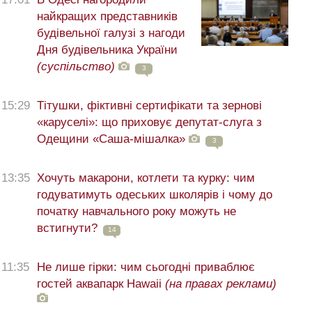
найкращих представників
будівельної галузі з нагоди
Дня будівельника України
(суспільство)
3
15:29
Тітушки, фіктивні сертифікати та зернові
«каруселі»: що приховує депутат-слуга з
Одещини «Саша-мішалка»
3
13:35
Хочуть макарони, котлети та курку: чим
годуватимуть одеських школярів і чому до
початку навчального року можуть не
встигнути?
14
11:35
Не лише гірки: чим сьогодні приваблює
гостей аквапарк Hawaii
(на правах реклами)