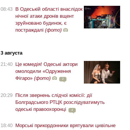
08:43
В Одеській області внаслідок
нічної атаки дронів вщент
зруйновано будинок, є
постраждалі
(фото)
3 августа
21:40
Це комедія! Одеські актори
омолодили «Одруження
Фігаро»
(фото)
2
20:29
Після звернень слідчої комісії: дії
Болградського РТЦК розслідуватимуть
одеські правоохоронці
4
18:40
Морські прикордонники врятували цивільне