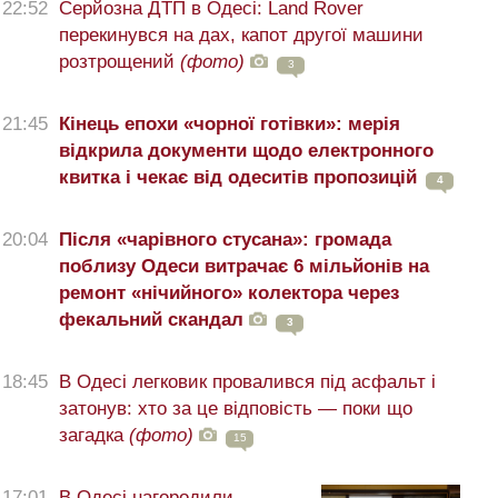
22:52
Серйозна ДТП в Одесі: Land Rover
перекинувся на дах, капот другої машини
розтрощений
(фото)
3
21:45
Кінець епохи «чорної готівки»: мерія
відкрила документи щодо електронного
квитка і чекає від одеситів пропозицій
4
20:04
Після «чарівного стусана»: громада
поблизу Одеси витрачає 6 мільйонів на
ремонт «нічийного» колектора через
фекальний скандал
3
18:45
В Одесі легковик провалився під асфальт і
затонув: хто за це відповість — поки що
загадка
(фото)
15
17:01
В Одесі нагородили