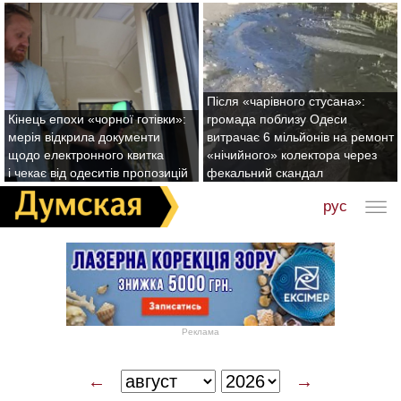
Після «чарівного стусана»:
Кінець епохи «чорної готівки»:
громада поблизу Одеси
мерія відкрила документи
витрачає 6 мільйонів на ремонт
щодо електронного квитка
«нічийного» колектора через
і чекає від одеситів пропозицій
фекальний скандал
рус
Реклама
←
→