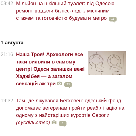
08:42
Мільйон на шкільний туалет: під Одесою
ремонт віддали бізнес-леді з місячним
стажем та готовністю будувати метро
11
1 августа
21:16
Наша Троя! Археологи все-
таки виявили в самому
центрі Одеси залишки вежі
Хаджібея — а загалом
сенсацій аж три
21
19:32
Там, де лікувався Бетховен: одеський фонд
допомагає ветеранам пройти реабілітацію на
одному з найстаріших курортів Європи
(суспільство)
1