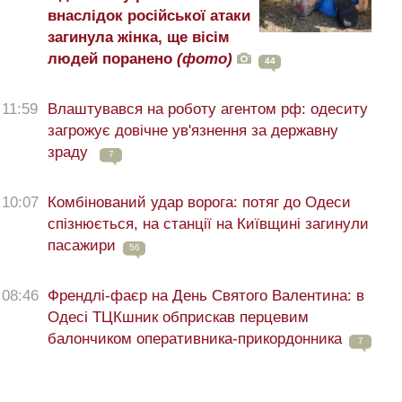
внаслідок російської атаки
загинула жінка, ще вісім
людей поранено
(фото)
44
11:59
Влаштувався на роботу агентом рф: одеситу
загрожує довічне ув'язнення за державну
зраду
7
10:07
Комбінований удар ворога: потяг до Одеси
спізнюється, на станції на Київщині загинули
пасажири
56
08:46
Френдлі-фаєр на День Святого Валентина: в
Одесі ТЦКшник обприскав перцевим
балончиком оперативника-прикордонника
7