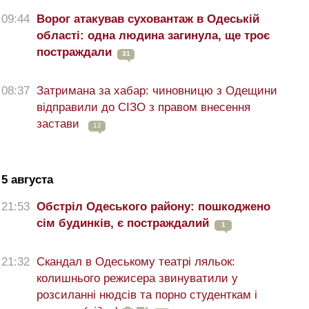
09:44
Ворог атакував суховантаж в Одеській
області: одна людина загинула, ще троє
постраждали
31
08:37
Затримана за хабар: чиновницю з Одещини
відправили до СІЗО з правом внесення
застави
12
5 августа
21:53
Обстріл Одеського району: пошкоджено
сім будинків, є постраждалий
1
21:32
Скандал в Одеському театрі ляльок:
колишнього режисера звинуватили у
розсиланні нюдсів та порно студенткам і