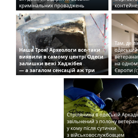
кримінальних проваджень
контейне
Там, де л
Наша Троя! Археологи все-таки
одеський
виявили в самому центрі Одеси
ветерана
залишки вежі Хаджібея
на одному
— а загалом сенсацій аж три
Європи
(
Стрілянина в одеській Аркадії
звільнений з полону ветеран
у кому після сутички
з військовослужбовцем