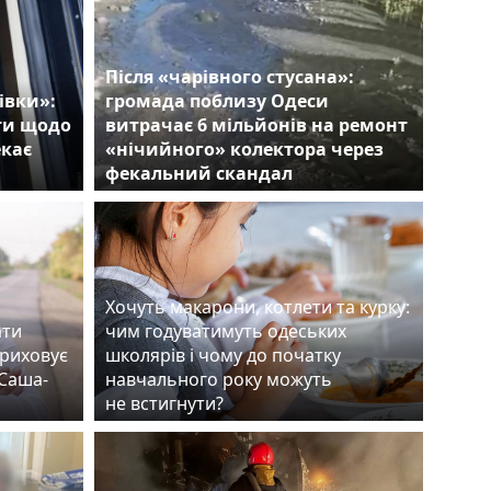
Після «чарівного стусана»:
івки»:
громада поблизу Одеси
ти щодо
витрачає 6 мільйонів на ремонт
екає
«нічийного» колектора через
фекальний скандал
Хочуть макарони, котлети та курку:
ати
чим годуватимуть одеських
приховує
школярів і чому до початку
«Саша-
навчального року можуть
не встигнути?