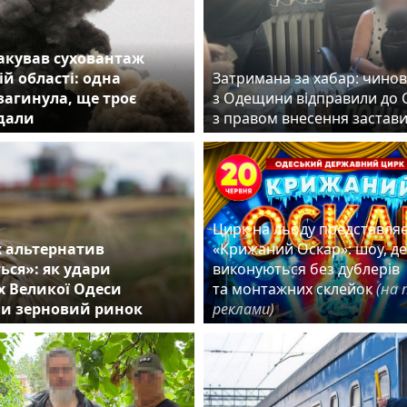
акував суховантаж
ій області: одна
Затримана за хабар: чино
агинула, ще троє
з Одещини відправили до 
дали
з правом внесення заста
Цирк на льоду представля
 альтернатив
«Крижаний Оскар»: шоу, д
ться»: як удари
виконуються без дублерів
х Великої Одеси
та монтажних склейок
(на 
и зерновий ринок
реклами)