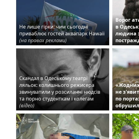
Ворог ат
Не лише гірки: чим сьогодні
в Одеськ
приваблює гостей аквапарк Hawaii
людина з
(на правах реклами)
постраж
Скандал в Одеському театрі
ляльок: колишнього режисера
«Жодних
звинуватили у розсиланні нюдсів
не з'яви
та порно студенткам і колегам
по порта
(відео)
обрушил