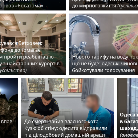
ровоз «Росатома»
до мирного життя
(суспіль
ікувався Бетховен:
 фонд допомагає
м пройти реабілітацію
Нового тарифу на воду по
 з найстаріших курортів
що не буде: одеські чинов
суспільство)
бойкотували голосування
:
Одеса 
 впав
До смерті забив власного кота
в бага
Кузю об стіну: одесита відправили
шахед,
під цілодобовий домашній арешт
(оновле