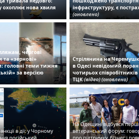
а тривала недовго:
пошкоджено транспортн
 охоплює нова хвиля
інфраструктуру, є постр
(оновлено)
пляжам, чергові
 та «зернові»
Стрілянина на Черемушк
: головні теми тижня
в Одесі невідомий пора
ькій» за версією
чотирьох співробітників
ТЦК
(відео)
(оновлено)
На Одещині відбувся пер
анкції в дії: у Чорному
ветеранський форум: гово
нув російський
про підтримку, бізнес і по