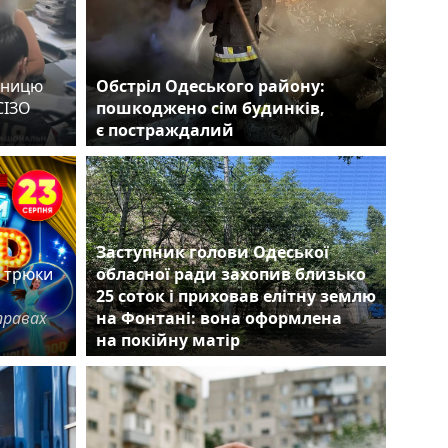
вницю
Обстріл Одеського району:
СІЗО
пошкоджено сім будинків,
ви
є постраждалий
є
Заступник голови Одеської
е трюки
обласної ради захопив близько
25 соток і приховав елітну землю
правах
на Фонтані: вона оформлена
на покійну матір