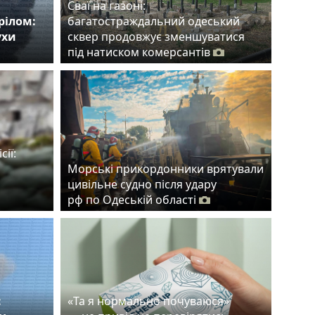
Сваї на газоні:
рілом:
багатостраждальний одеський
ухи
сквер продовжує зменшуватися
під натиском комерсантів
сії:
Морські прикордонники врятували
цивільне судно після удару
рф по Одеській області
:
«Та я нормально почуваюся»