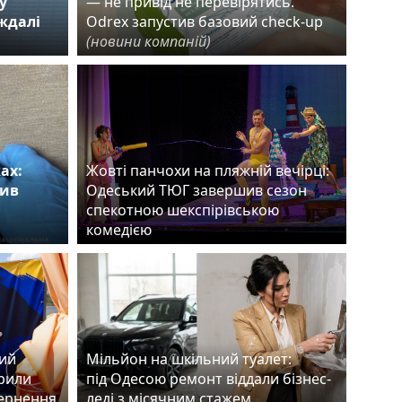
у
— не привід не перевірятись.
аждалі
Odrex запустив базовий check-up
(новини компаній)
ах:
Жовті панчохи на пляжній вечірці:
нив
Одеський ТЮГ завершив сезон
спекотною шекспірівською
комедією
ший
Мільйон на шкільний туалет:
рили
під Одесою ремонт віддали бізнес-
вернення
леді з місячним стажем