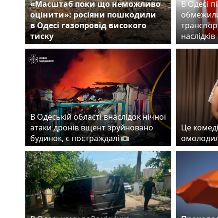
«Масштаб поки що неможливо
В Одесі п
оцінити»: росіяни пошкодили
обмежили
в Одесі газопровід високого
транспорт
тиску
наслідків
В Одеській області внаслідок нічної
атаки дронів вщент зруйновано
Це комеді
будинок, є постраждалі
омолодил