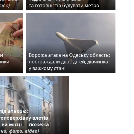
ство)
та готовністю будувати метро
ки
Ворожа атака на Одеську область:
ники
постраждали двоє дітей, дівчинка
у важкому стані
під атакою:
топоверхівку влетів
 на місці — пожежа
но, фото, відео)