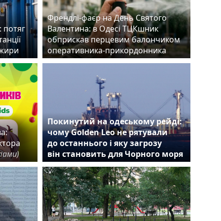
Френдлі-фаєр на День Святого
 потяг
Валентина: в Одесі ТЦКшник
танції
обприскав перцевим балончиком
ажири
оперативника-прикордонника
Покинутий на одеському рейді:
а:
чому Golden Leo не рятували
ктора
до останнього і яку загрозу
лами)
він становить для Чорного моря