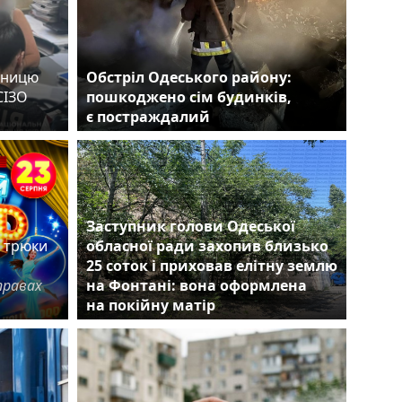
вницю
Обстріл Одеського району:
СІЗО
пошкоджено сім будинків,
ви
є постраждалий
є
Заступник голови Одеської
е трюки
обласної ради захопив близько
25 соток і приховав елітну землю
правах
на Фонтані: вона оформлена
на покійну матір