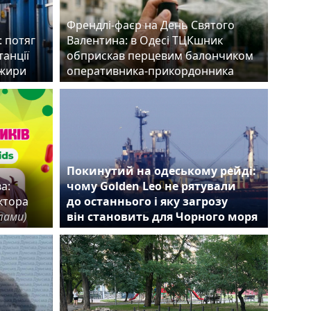
Френдлі-фаєр на День Святого
 потяг
Валентина: в Одесі ТЦКшник
танції
обприскав перцевим балончиком
ажири
оперативника-прикордонника
Покинутий на одеському рейді:
а:
чому Golden Leo не рятували
ктора
до останнього і яку загрозу
лами)
він становить для Чорного моря