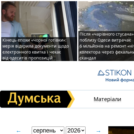
Після «чарівного стусана»
Кінець епохи «чорної готівки»:
поблизу Одеси витрачає
мерія відкрила документи щодо
6 мільйонів на ремонт «н
електронного квитка і чекає
колектора через фекальн
від одеситів пропозицій
скандал
Матеріали
←
→