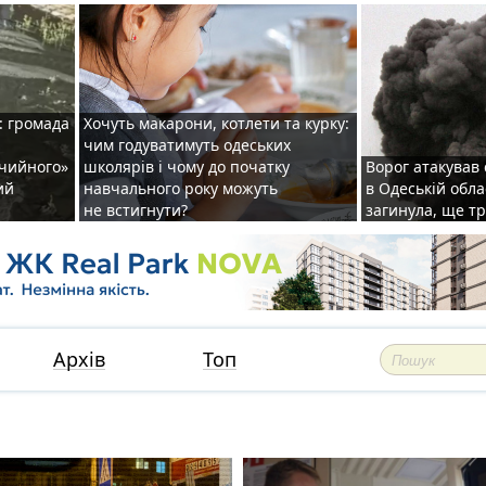
: громада
Хочуть макарони, котлети та курку:
чим годуватимуть одеських
ічийного»
школярів і чому до початку
Ворог атакував
ий
навчального року можуть
в Одеській обла
не встигнути?
загинула, ще т
Архів
Топ