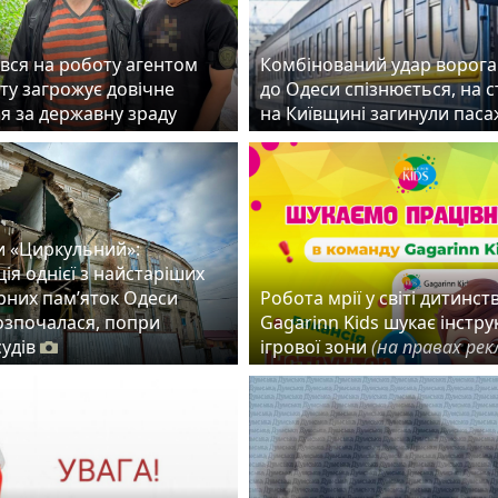
вся на роботу агентом
Комбінований удар ворога:
ту загрожує довічне
до Одеси спізнюється, на с
ня за державну зраду
на Київщині загинули пас
и «Циркульний»:
ія однієї з найстаріших
рних пам’яток Одеси
Робота мрії у світі дитинств
розпочалася, попри
Gagarinn Kids шукає інстру
судів
ігрової зони
(на правах рек