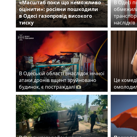
«Масштаб поки що неможливо
В Одесі п
оцінити»: росіяни пошкодили
обмежили
в Одесі газопровід високого
транспорт
тиску
наслідків
В Одеській області внаслідок нічної
атаки дронів вщент зруйновано
Це комеді
будинок, є постраждалі
омолодил