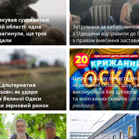
акував суховантаж
ій області: одна
Затримана за хабар: чино
агинула, ще троє
з Одещини відправили до 
дали
з правом внесення заста
Цирк на льоду представля
 альтернатив
«Крижаний Оскар»: шоу, д
ться»: як удари
виконуються без дублерів
х Великої Одеси
та монтажних склейок
(на 
и зерновий ринок
реклами)