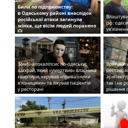
Били по підприємству:
в Одеському районі внаслідок
Влаштува
російської атаки загинула
рф: одеси
жінка, ще вісім людей поранено
ув'язнен
Зомбі-апокаліпсис по-одеськи:
Врятуват
шахрай, який «умертвив» власника
реставрац
квартири, керував «приватними
архітекту
в’язницями» та лікував пацієнтів
так і не 
у ресторані
рішення 