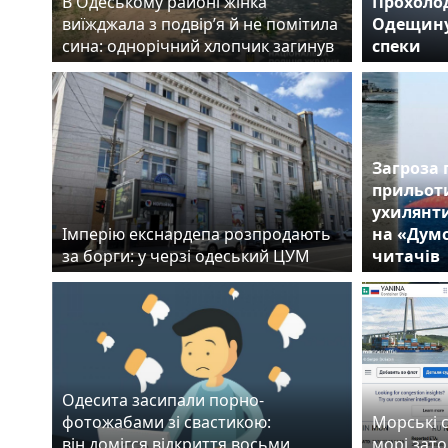
В Одеському районі жінка
Прохолод
виїжджала з подвір’я й не помітила
Одещину
сина: однорічний хлопчик загинув
спеки
Загроза 
прильоти
ухилянти
Імперію екснардепа розпродають
на «Думс
за борги: у черзі одеський ЦУМ
читачів
Одесита засипали порно-
фотожабами зі свастикою:
Морські с
він домігся відкриття восьми
морі зато