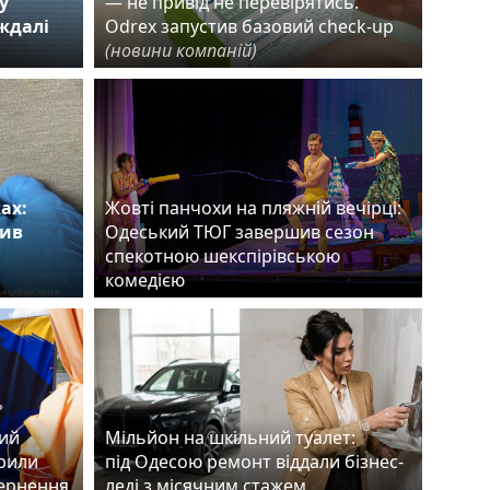
у
— не привід не перевірятись.
аждалі
Odrex запустив базовий check-up
(новини компаній)
ах:
Жовті панчохи на пляжній вечірці:
нив
Одеський ТЮГ завершив сезон
спекотною шекспірівською
комедією
ший
Мільйон на шкільний туалет:
рили
під Одесою ремонт віддали бізнес-
вернення
леді з місячним стажем