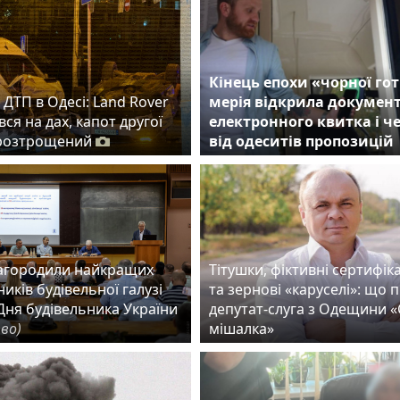
Кінець епохи «чорної гот
ДТП в Одесі: Land Rover
мерія відкрила докумен
ся на дах, капот другої
електронного квитка і ч
розтрощений
від одеситів пропозицій
нагородили найкращих
Тітушки, фіктивні сертифік
иків будівельної галузі
та зернові «каруселі»: що 
Дня будівельника України
депутат-слуга з Одещини 
тво)
мішалка»