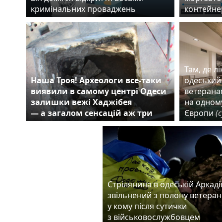
кримінальних проваджень
контейне
Там, де л
Наша Троя! Археологи все-таки
одеський
виявили в самому центрі Одеси
ветерана
залишки вежі Хаджібея
на одному
— а загалом сенсацій аж три
Європи
(
Стрілянина в одеській Аркадії
звільнений з полону ветеран
у кому після сутички
з військовослужбовцем