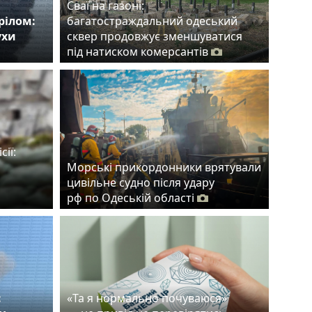
Сваї на газоні:
рілом:
багатостраждальний одеський
ухи
сквер продовжує зменшуватися
під натиском комерсантів
сії:
Морські прикордонники врятували
цивільне судно після удару
рф по Одеській області
:
«Та я нормально почуваюся»