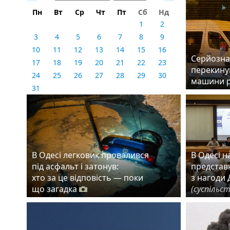
Пн
Вт
Ср
Чт
Пт
Сб
Нд
1
2
3
4
5
6
7
8
9
10
11
12
13
14
15
16
Серйозна 
17
18
19
20
21
22
23
перекинув
24
25
26
27
28
29
30
машини 
31
В Одесі легковик провалився
В Одесі 
під асфальт і затонув:
представн
хто за це відповість — поки
з нагоди 
що загадка
(суспільс