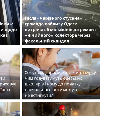
Після «чарівного стусана»:
івки»:
громада поблизу Одеси
ти щодо
витрачає 6 мільйонів на ремонт
екає
«нічийного» колектора через
фекальний скандал
Хочуть макарони, котлети та курку:
ати
чим годуватимуть одеських
приховує
школярів і чому до початку
«Саша-
навчального року можуть
не встигнути?