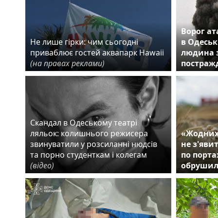
Ворог ат
Не лише гірки: чим сьогодні
в Одеськ
приваблює гостей аквапарк Hawaii
людина з
(на правах реклами)
постраж
Скандал в Одеському театрі
ляльок: колишнього режисера
«Жодних
звинуватили у розсиланні нюдсів
не з'яви
та порно студенткам і колегам
по порта
(відео)
обрушил