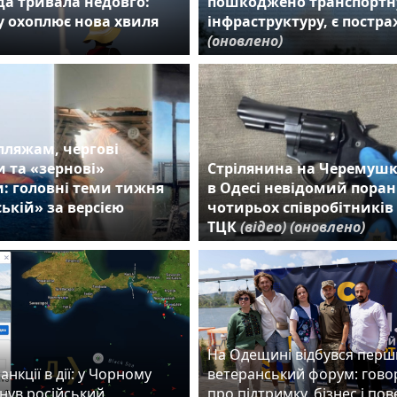
а тривала недовго:
пошкоджено транспортн
 охоплює нова хвиля
інфраструктуру, є постр
(оновлено)
пляжам, чергові
 та «зернові»
Стрілянина на Черемушк
: головні теми тижня
в Одесі невідомий пора
ькій» за версією
чотирьох співробітників
ТЦК
(відео)
(оновлено)
На Одещині відбувся пер
анкції в дії: у Чорному
ветеранський форум: гово
нув російський
про підтримку, бізнес і по