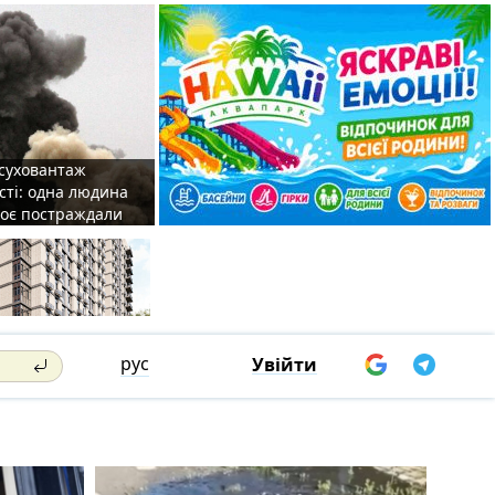
 суховантаж
сті: одна людина
роє постраждали
рус
Увійти