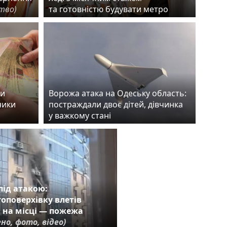
ство)
та готовністю будувати метро
ки
Ворожа атака на Одеську область:
ники
постраждали двоє дітей, дівчинка
у важкому стані
під атакою:
топоверхівку влетів
 на місці — пожежа
но, фото, відео)