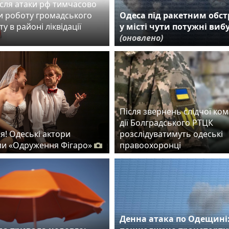
ісля атаки рф тимчасово
 роботу громадського
Одеса під ракетним обст
у в районі ліквідації
у місті чути потужні виб
(оновлено)
Після звернень слідчої комі
дії Болградського РТЦК
я! Одеські актори
розслідуватимуть одеські
и «Одруження Фігаро»
правоохоронці
Денна атака по Одещині