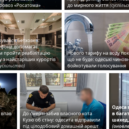
ровоз «Росатома»
до мирного життя
(суспіль
ікувався Бетховен:
 фонд допомагає
м пройти реабілітацію
Нового тарифу на воду по
 з найстаріших курортів
що не буде: одеські чинов
суспільство)
бойкотували голосування
:
Одеса 
 впав
До смерті забив власного кота
в бага
Кузю об стіну: одесита відправили
шахед,
під цілодобовий домашній арешт
(оновле