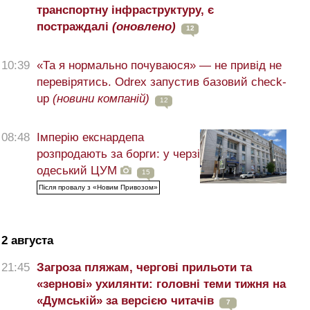
транспортну інфраструктуру, є
постраждалі
(оновлено)
12
10:39
«Та я нормально почуваюся» — не привід не
перевірятись. Odrex запустив базовий check-
up
(новини компаній)
12
08:48
Імперію екснардепа
розпродають за борги: у черзі
одеський ЦУМ
15
Після провалу з «Новим Привозом»
2 августа
21:45
Загроза пляжам, чергові прильоти та
«зернові» ухилянти: головні теми тижня на
«Думській» за версією читачів
7