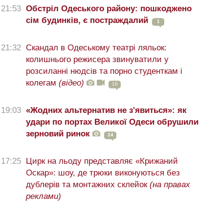
21:53
Обстріл Одеського району: пошкоджено
сім будинків, є постраждалий
1
21:32
Скандал в Одеському театрі ляльок:
колишнього режисера звинуватили у
розсиланні нюдсів та порно студенткам і
колегам
(відео)
10
19:03
«Жодних альтернатив не з'явиться»: як
удари по портах Великої Одеси обрушили
зерновий ринок
24
17:25
Цирк на льоду представляє «Крижаний
Оскар»: шоу, де трюки виконуються без
дублерів та монтажних склейок
(на правах
реклами)