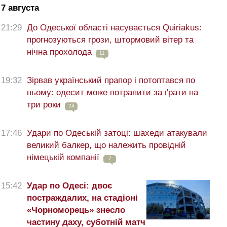
7 августа
21:29
До Одеської області насувається Quiriakus:
прогнозуються грози, штормовий вітер та
нічна прохолода
11
19:32
Зірвав український прапор і потоптався по
ньому: одесит може потрапити за ґрати на
три роки
24
17:46
Удари по Одеській затоці: шахеди атакували
великий балкер, що належить провідній
німецькій компанії
7
15:42
Удар по Одесі: двоє
постраждалих, на стадіоні
«Чорноморець» знесло
частину даху, суботній матч