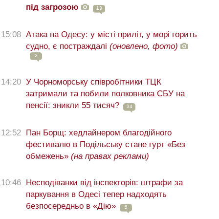
під загрозою
13
15:08
Атака на Одесу: у місті приліт, у морі горить
судно, є постраждалі
(оновлено, фото)
2
14:20
У Чорноморську співробітники ТЦК
затримали та побили полковника СБУ на
пенсії: зникли 55 тисяч?
34
12:52
Пан Борщ: хедлайнером благодійного
фестивалю в Подільську стане гурт «Без
обмежень»
(на правах реклами)
10:46
Несподіванки від інспекторів: штрафи за
паркування в Одесі тепер надходять
безпосередньо в «Дію»
5