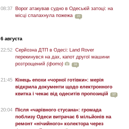
08:37
Ворог атакував судно в Одеській затоці: на
місці спалахнула пожежа
20
6 августа
22:52
Серйозна ДТП в Одесі: Land Rover
перекинувся на дах, капот другої машини
розтрощений
(фото)
38
21:45
Кінець епохи «чорної готівки»: мерія
відкрила документи щодо електронного
квитка і чекає від одеситів пропозицій
17
20:04
Після «чарівного стусана»: громада
поблизу Одеси витрачає 6 мільйонів на
ремонт «нічийного» колектора через