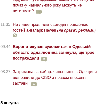
початку навчального року можуть не
встигнути?
16
11:35
Не лише гірки: чим сьогодні приваблює
гостей аквапарк Hawaii
(на правах реклами)
09:44
Ворог атакував суховантаж в Одеській
області: одна людина загинула, ще троє
постраждали
45
08:37
Затримана за хабар: чиновницю з Одещини
відправили до СІЗО з правом внесення
застави
12
5 августа