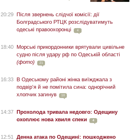
20:29
Після звернень слідчої комісії: дії
Болградського РТЦК розслідуватимуть
одеські правоохоронці
4
18:40
Морські прикордонники врятували цивільне
судно після удару рф по Одеській області
(фото)
21
16:33
В Одеському районі жінка виїжджала з
подвір’я й не помітила сина: однорічний
хлопчик загинув
10
14:37
Прохолода тривала недовго: Одещину
охоплює нова хвиля спеки
4
12:51
Денна атака по Одещині: пошкоджено