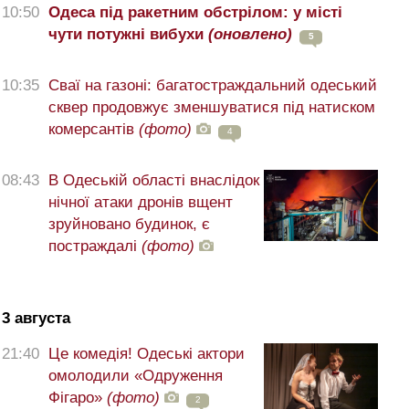
10:50
Одеса під ракетним обстрілом: у місті
чути потужні вибухи
(оновлено)
5
10:35
Сваї на газоні: багатостраждальний одеський
сквер продовжує зменшуватися під натиском
комерсантів
(фото)
4
08:43
В Одеській області внаслідок
нічної атаки дронів вщент
зруйновано будинок, є
постраждалі
(фото)
3 августа
21:40
Це комедія! Одеські актори
омолодили «Одруження
Фігаро»
(фото)
2