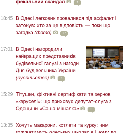
фекальний скандал
3
18:45
В Одесі легковик провалився під асфальт і
затонув: хто за це відповість — поки що
загадка
(фото)
17
17:01
В Одесі нагородили
найкращих представників
будівельної галузі з нагоди
Дня будівельника України
(суспільство)
3
15:29
Тітушки, фіктивні сертифікати та зернові
«каруселі»: що приховує депутат-слуга з
Одещини «Саша-мішалка»
3
13:35
Хочуть макарони, котлети та курку: чим
годуватимуть одеських школярів і чому до