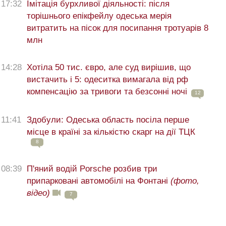
17:32
Імітація бурхливої діяльності: після
торішнього епікфейлу одеська мерія
витратить на пісок для посипання тротуарів 8
млн
14:28
Хотіла 50 тис. євро, але суд вирішив, що
вистачить і 5: одеситка вимагала від рф
компенсацію за тривоги та безсонні ночі
12
11:41
Здобули: Одеська область посіла перше
місце в країні за кількістю скарг на дії ТЦК
8
08:39
П'яний водій Porsche розбив три
припарковані автомобілі на Фонтані
(фото,
відео)
7