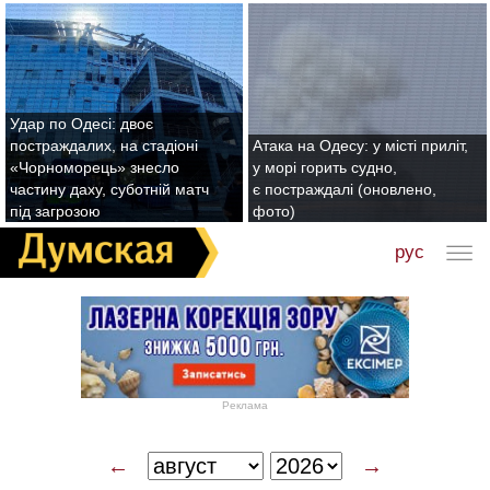
Удар по Одесі: двоє
постраждалих, на стадіоні
Атака на Одесу: у місті приліт,
«Чорноморець» знесло
у морі горить судно,
частину даху, суботній матч
є постраждалі (оновлено,
під загрозою
фото)
рус
Реклама
←
→