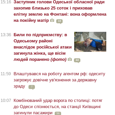
15:16
Заступник голови Одеської обласної ради
захопив близько 25 соток і приховав
елітну землю на Фонтані: вона оформлена
на покійну матір
10
13:36
Били по підприємству: в
Одеському районі
внаслідок російської атаки
загинула жінка, ще вісім
людей поранено
(фото)
44
11:59
Влаштувався на роботу агентом рф: одеситу
загрожує довічне ув'язнення за державну
зраду
7
10:07
Комбінований удар ворога по столиці: потяг
до Одеси спізнюється, на станції Київщині
загинули пасажири
56