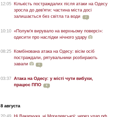
12:05
Кількість постраждалих після атаки на Одесу
зросла до дев'яти: частина міста досі
залишається без світла та води
2
10:10
«Полум'я вирувало на верхньому поверсі»:
одесити про наслідки нічного удару
08:25
Комбінована атака на Одесу: вісім осіб
постраждали, рятувальники розбирають
завали
6
03:37
Атака на Одесу: у місті чути вибухи,
працює ППО
6
8 августа
20:49
Ні Вакарчука, ні Могилевської: через удар рф