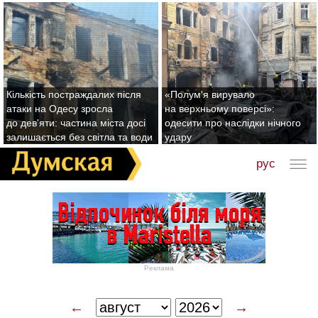
Кількість постраждалих після
«Полум'я вирувало
атаки на Одесу зросла
на верхньому поверсі»:
до дев'яти: частина міста досі
одесити про наслідки нічного
залишається без світла та води
удару
рус
Реклама
←
→