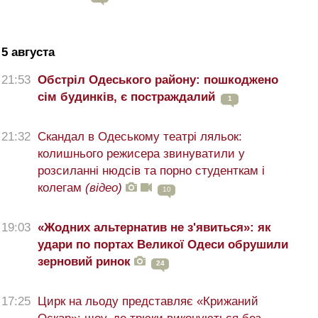
5 августа
21:53
Обстріл Одеського району: пошкоджено
сім будинків, є постраждалий
1
21:32
Скандал в Одеському театрі ляльок:
колишнього режисера звинуватили у
розсиланні нюдсів та порно студенткам і
колегам
(відео)
10
19:03
«Жодних альтернатив не з'явиться»: як
удари по портах Великої Одеси обрушили
зерновий ринок
24
17:25
Цирк на льоду представляє «Крижаний