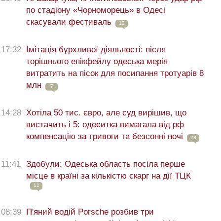
по стадіону «Чорноморець» в Одесі
скасували фестиваль
12
17:32
Імітація бурхливої діяльності: після
торішнього епікфейлу одеська мерія
витратить на пісок для посипання тротуарів 8
млн
7
14:28
Хотіла 50 тис. євро, але суд вирішив, що
вистачить і 5: одеситка вимагала від рф
компенсацію за тривоги та безсонні ночі
28
11:41
Здобули: Одеська область посіла перше
місце в країні за кількістю скарг на дії ТЦК
12
08:39
П'яний водій Porsche розбив три