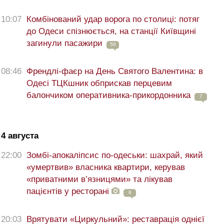
10:07
Комбінований удар ворога по столиці: потяг
до Одеси спізнюється, на станції Київщині
загинули пасажири
56
08:46
Френдлі-фаєр на День Святого Валентина: в
Одесі ТЦКшник обприскав перцевим
балончиком оперативника-прикордонника
7
4 августа
22:00
Зомбі-апокаліпсис по-одеськи: шахрай, який
«умертвив» власника квартири, керував
«приватними в’язницями» та лікував
пацієнтів у ресторані
8
20:03
Врятувати «Циркульний»: реставрація однієї