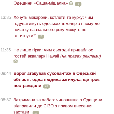
Одещини «Саша-мішалка»
3
13:35
Хочуть макарони, котлети та курку: чим
годуватимуть одеських школярів і чому до
початку навчального року можуть не
встигнути?
16
11:35
Не лише гірки: чим сьогодні приваблює
гостей аквапарк Hawaii
(на правах реклами)
09:44
Ворог атакував суховантаж в Одеській
області: одна людина загинула, ще троє
постраждали
45
08:37
Затримана за хабар: чиновницю з Одещини
відправили до СІЗО з правом внесення
застави
12