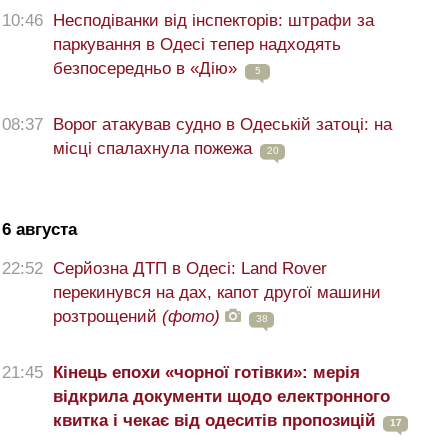
10:46
Несподіванки від інспекторів: штрафи за
паркування в Одесі тепер надходять
безпосередньо в «Дію»
5
08:37
Ворог атакував судно в Одеській затоці: на
місці спалахнула пожежа
20
6 августа
22:52
Серйозна ДТП в Одесі: Land Rover
перекинувся на дах, капот другої машини
розтрощений
(фото)
38
21:45
Кінець епохи «чорної готівки»: мерія
відкрила документи щодо електронного
квитка і чекає від одеситів пропозицій
17