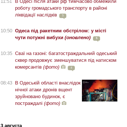
11:51
В Одесі після атаки рф тимчасово обмежили
роботу громадського транспорту в районі
ліквідації наслідків
5
10:50
Одеса під ракетним обстрілом: у місті
чути потужні вибухи
(оновлено)
5
10:35
Сваї на газоні: багатостраждальний одеський
сквер продовжує зменшуватися під натиском
комерсантів
(фото)
4
08:43
В Одеській області внаслідок
нічної атаки дронів вщент
зруйновано будинок, є
постраждалі
(фото)
3 августа