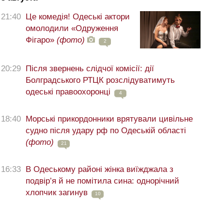
21:40
Це комедія! Одеські актори
омолодили «Одруження
Фігаро»
(фото)
2
20:29
Після звернень слідчої комісії: дії
Болградського РТЦК розслідуватимуть
одеські правоохоронці
4
18:40
Морські прикордонники врятували цивільне
судно після удару рф по Одеській області
(фото)
21
16:33
В Одеському районі жінка виїжджала з
подвір’я й не помітила сина: однорічний
хлопчик загинув
10