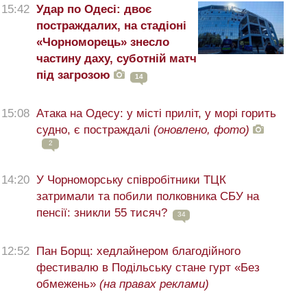
15:42
Удар по Одесі: двоє
постраждалих, на стадіоні
«Чорноморець» знесло
частину даху, суботній матч
під загрозою
14
15:08
Атака на Одесу: у місті приліт, у морі горить
судно, є постраждалі
(оновлено, фото)
2
14:20
У Чорноморську співробітники ТЦК
затримали та побили полковника СБУ на
пенсії: зникли 55 тисяч?
34
12:52
Пан Борщ: хедлайнером благодійного
фестивалю в Подільську стане гурт «Без
обмежень»
(на правах реклами)