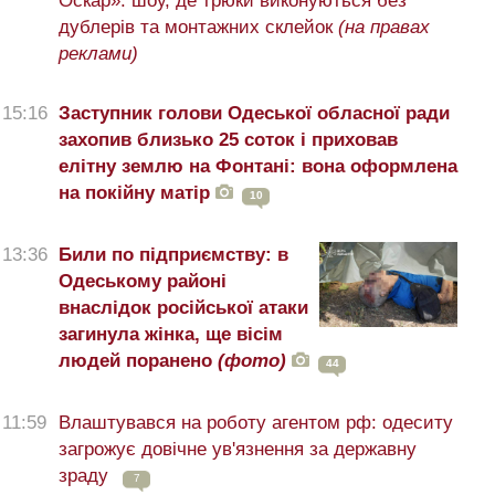
Оскар»: шоу, де трюки виконуються без
дублерів та монтажних склейок
(на правах
реклами)
15:16
Заступник голови Одеської обласної ради
захопив близько 25 соток і приховав
елітну землю на Фонтані: вона оформлена
на покійну матір
10
13:36
Били по підприємству: в
Одеському районі
внаслідок російської атаки
загинула жінка, ще вісім
людей поранено
(фото)
44
11:59
Влаштувався на роботу агентом рф: одеситу
загрожує довічне ув'язнення за державну
зраду
7