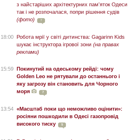
з найстаріших архітектурних пам’яток Одеси
так і не розпочалася, попри рішення судів
(фото)
7
18:00
Робота мрії у світі дитинства: Gagarinn Kids
шукає інструктора ігрової зони
(на правах
реклами)
15:59
Покинутий на одеському рейді: чому
Golden Leo не рятували до останнього і
яку загрозу він становить для Чорного
моря
7
13:54
«Масштаб поки що неможливо оцінити»:
росіяни пошкодили в Одесі газопровід
високого тиску
5