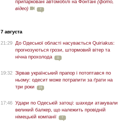
припарковані автомобілі на Фонтані
(фото,
відео)
7
7 августа
21:29
До Одеської області насувається Quiriakus:
прогнозуються грози, штормовий вітер та
нічна прохолода
11
19:32
Зірвав український прапор і потоптався по
ньому: одесит може потрапити за ґрати на
три роки
29
17:46
Удари по Одеській затоці: шахеди атакували
великий балкер, що належить провідній
німецькій компанії
7