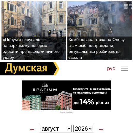
«Полум'я вирувало
Комбінована атака на Одесу:
на верхньому поверсі»:
вісім осіб постраждали,
одесити про наслідки нічного
рятувальники розбирають
удару
завали
рус
Реклама
←
→