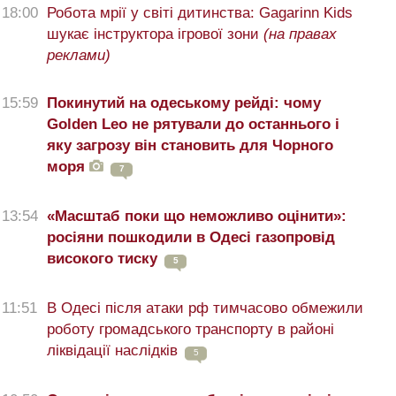
18:00
Робота мрії у світі дитинства: Gagarinn Kids
шукає інструктора ігрової зони
(на правах
реклами)
15:59
Покинутий на одеському рейді: чому
Golden Leo не рятували до останнього і
яку загрозу він становить для Чорного
моря
7
13:54
«Масштаб поки що неможливо оцінити»:
росіяни пошкодили в Одесі газопровід
високого тиску
5
11:51
В Одесі після атаки рф тимчасово обмежили
роботу громадського транспорту в районі
ліквідації наслідків
5