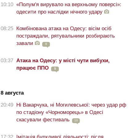
10:10
«Полум'я вирувало на верхньому поверсі»:
одесити про наслідки нічного удару
08:25
Комбінована атака на Одесу: вісім осіб
постраждали, рятувальники розбирають
завали
6
03:37
Атака на Одесу: у місті чути вибухи,
працює ППО
5
8 августа
20:49
Ні Вакарчука, ні Могилевської: через удар рф
по стадіону «Чорноморець» в Одесі
скасували фестиваль
10
17:32
Імітація бурхливої діяльності: після