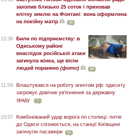
захопив близько 25 соток і приховав
елітну землю на Фонтані: вона оформлена
на покійну матір
10
13:36
Били по підприємству: в
Одеському районі
внаслідок російської атаки
загинула жінка, ще вісім
людей поранено
(фото)
44
11:59
Влаштувався на роботу агентом рф: одеситу
загрожує довічне ув'язнення за державну
зраду
7
10:07
Комбінований удар ворога по столиці: потяг
до Одеси спізнюється, на станції Київщині
загинули пасажири
56