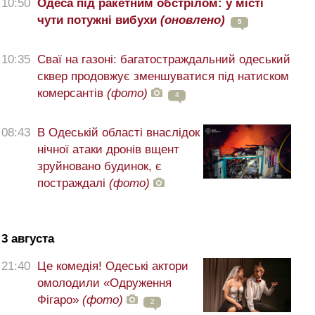
10:50
Одеса під ракетним обстрілом: у місті
чути потужні вибухи
(оновлено)
5
10:35
Сваї на газоні: багатостраждальний одеський
сквер продовжує зменшуватися під натиском
комерсантів
(фото)
4
08:43
В Одеській області внаслідок
нічної атаки дронів вщент
зруйновано будинок, є
постраждалі
(фото)
3 августа
21:40
Це комедія! Одеські актори
омолодили «Одруження
Фігаро»
(фото)
2