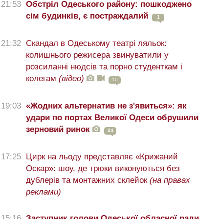
21:53
Обстріл Одеського району: пошкоджено
сім будинків, є постраждалий
1
21:32
Скандал в Одеському театрі ляльок:
колишнього режисера звинуватили у
розсиланні нюдсів та порно студенткам і
колегам
(відео)
10
19:03
«Жодних альтернатив не з'явиться»: як
удари по портах Великої Одеси обрушили
зерновий ринок
24
17:25
Цирк на льоду представляє «Крижаний
Оскар»: шоу, де трюки виконуються без
дублерів та монтажних склейок
(на правах
реклами)
15:16
Заступник голови Одеської обласної ради