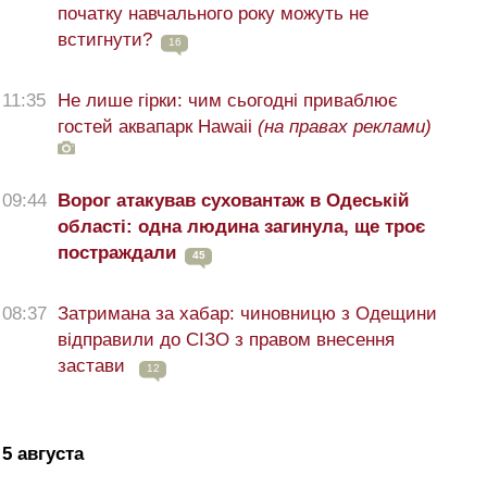
початку навчального року можуть не
встигнути?
16
11:35
Не лише гірки: чим сьогодні приваблює
гостей аквапарк Hawaii
(на правах реклами)
09:44
Ворог атакував суховантаж в Одеській
області: одна людина загинула, ще троє
постраждали
45
08:37
Затримана за хабар: чиновницю з Одещини
відправили до СІЗО з правом внесення
застави
12
5 августа