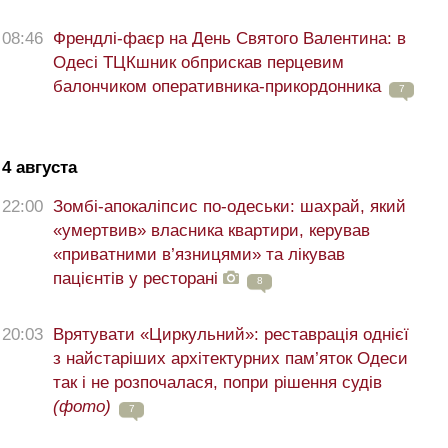
08:46
Френдлі-фаєр на День Святого Валентина: в
Одесі ТЦКшник обприскав перцевим
балончиком оперативника-прикордонника
7
4 августа
22:00
Зомбі-апокаліпсис по-одеськи: шахрай, який
«умертвив» власника квартири, керував
«приватними в’язницями» та лікував
пацієнтів у ресторані
8
20:03
Врятувати «Циркульний»: реставрація однієї
з найстаріших архітектурних пам’яток Одеси
так і не розпочалася, попри рішення судів
(фото)
7