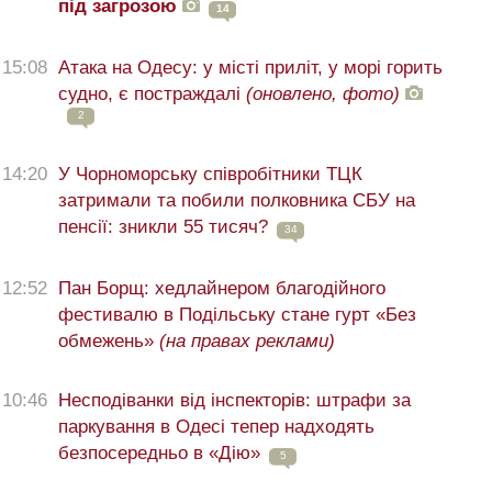
під загрозою
14
15:08
Атака на Одесу: у місті приліт, у морі горить
судно, є постраждалі
(оновлено, фото)
2
14:20
У Чорноморську співробітники ТЦК
затримали та побили полковника СБУ на
пенсії: зникли 55 тисяч?
34
12:52
Пан Борщ: хедлайнером благодійного
фестивалю в Подільську стане гурт «Без
обмежень»
(на правах реклами)
10:46
Несподіванки від інспекторів: штрафи за
паркування в Одесі тепер надходять
безпосередньо в «Дію»
5