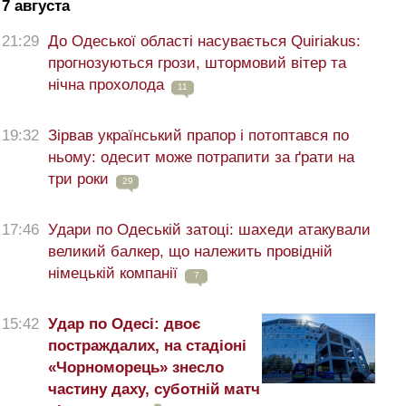
7 августа
21:29
До Одеської області насувається Quiriakus:
прогнозуються грози, штормовий вітер та
нічна прохолода
11
19:32
Зірвав український прапор і потоптався по
ньому: одесит може потрапити за ґрати на
три роки
29
17:46
Удари по Одеській затоці: шахеди атакували
великий балкер, що належить провідній
німецькій компанії
7
15:42
Удар по Одесі: двоє
постраждалих, на стадіоні
«Чорноморець» знесло
частину даху, суботній матч