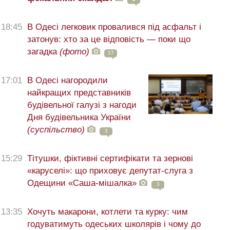
18:45
В Одесі легковик провалився під асфальт і
затонув: хто за це відповість — поки що
загадка
(фото)
17
17:01
В Одесі нагородили
найкращих представників
будівельної галузі з нагоди
Дня будівельника України
(суспільство)
3
15:29
Тітушки, фіктивні сертифікати та зернові
«каруселі»: що приховує депутат-слуга з
Одещини «Саша-мішалка»
3
13:35
Хочуть макарони, котлети та курку: чим
годуватимуть одеських школярів і чому до