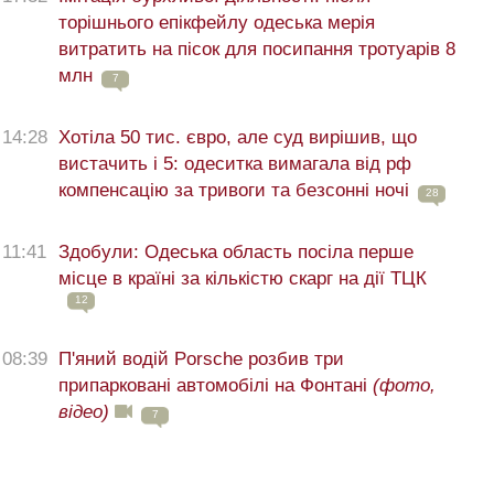
торішнього епікфейлу одеська мерія
витратить на пісок для посипання тротуарів 8
млн
7
14:28
Хотіла 50 тис. євро, але суд вирішив, що
вистачить і 5: одеситка вимагала від рф
компенсацію за тривоги та безсонні ночі
28
11:41
Здобули: Одеська область посіла перше
місце в країні за кількістю скарг на дії ТЦК
12
08:39
П'яний водій Porsche розбив три
припарковані автомобілі на Фонтані
(фото,
відео)
7