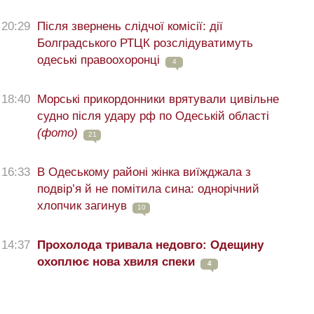
20:29
Після звернень слідчої комісії: дії
Болградського РТЦК розслідуватимуть
одеські правоохоронці
4
18:40
Морські прикордонники врятували цивільне
судно після удару рф по Одеській області
(фото)
21
16:33
В Одеському районі жінка виїжджала з
подвір’я й не помітила сина: однорічний
хлопчик загинув
10
14:37
Прохолода тривала недовго: Одещину
охоплює нова хвиля спеки
4