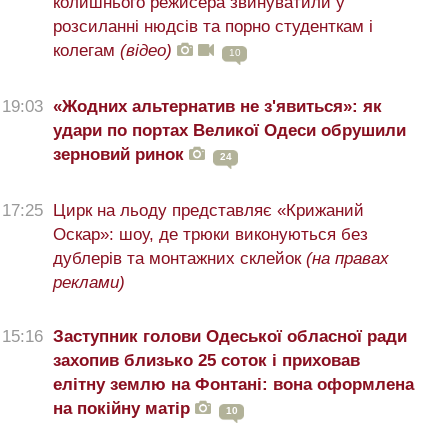
колишнього режисера звинуватили у
розсиланні нюдсів та порно студенткам і
колегам
(відео)
10
19:03
«Жодних альтернатив не з'явиться»: як
удари по портах Великої Одеси обрушили
зерновий ринок
24
17:25
Цирк на льоду представляє «Крижаний
Оскар»: шоу, де трюки виконуються без
дублерів та монтажних склейок
(на правах
реклами)
15:16
Заступник голови Одеської обласної ради
захопив близько 25 соток і приховав
елітну землю на Фонтані: вона оформлена
на покійну матір
10