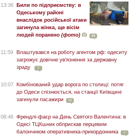
13:36
Били по підприємству: в
Одеському районі
внаслідок російської атаки
загинула жінка, ще вісім
людей поранено
(фото)
44
11:59
Влаштувався на роботу агентом рф: одеситу
загрожує довічне ув'язнення за державну
зраду
7
10:07
Комбінований удар ворога по столиці: потяг
до Одеси спізнюється, на станції Київщині
загинули пасажири
56
08:46
Френдлі-фаєр на День Святого Валентина: в
Одесі ТЦКшник обприскав перцевим
балончиком оперативника-прикордонника
7