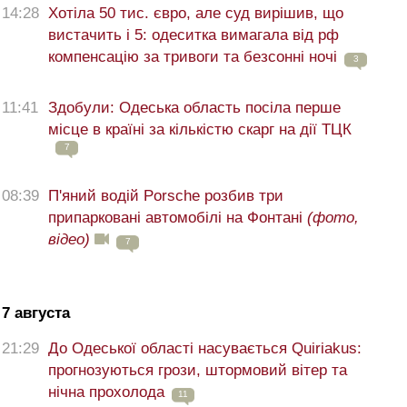
14:28
Хотіла 50 тис. євро, але суд вирішив, що
вистачить і 5: одеситка вимагала від рф
компенсацію за тривоги та безсонні ночі
3
11:41
Здобули: Одеська область посіла перше
місце в країні за кількістю скарг на дії ТЦК
7
08:39
П'яний водій Porsche розбив три
припарковані автомобілі на Фонтані
(фото,
відео)
7
7 августа
21:29
До Одеської області насувається Quiriakus:
прогнозуються грози, штормовий вітер та
нічна прохолода
11