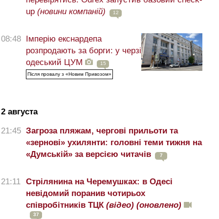
up
(новини компаній)
12
08:48
Імперію екснардепа
розпродають за борги: у черзі
одеський ЦУМ
15
Після провалу з «Новим Привозом»
2 августа
21:45
Загроза пляжам, чергові прильоти та
«зернові» ухилянти: головні теми тижня на
«Думській» за версією читачів
7
21:11
Стрілянина на Черемушках: в Одесі
невідомий поранив чотирьох
співробітників ТЦК
(відео)
(оновлено)
37