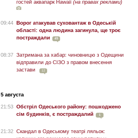
гостей аквапарк Hawaii
(на правах реклами)
09:44
Ворог атакував суховантаж в Одеській
області: одна людина загинула, ще троє
постраждали
45
08:37
Затримана за хабар: чиновницю з Одещини
відправили до СІЗО з правом внесення
застави
12
5 августа
21:53
Обстріл Одеського району: пошкоджено
сім будинків, є постраждалий
1
21:32
Скандал в Одеському театрі ляльок: