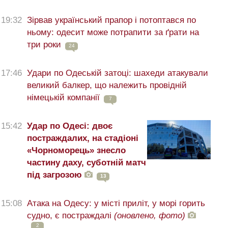
19:32
Зірвав український прапор і потоптався по
ньому: одесит може потрапити за ґрати на
три роки
24
17:46
Удари по Одеській затоці: шахеди атакували
великий балкер, що належить провідній
німецькій компанії
7
15:42
Удар по Одесі: двоє
постраждалих, на стадіоні
«Чорноморець» знесло
частину даху, суботній матч
під загрозою
13
15:08
Атака на Одесу: у місті приліт, у морі горить
судно, є постраждалі
(оновлено, фото)
2