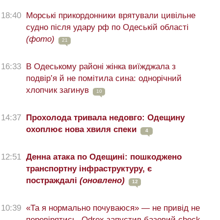
18:40
Морські прикордонники врятували цивільне
судно після удару рф по Одеській області
(фото)
21
16:33
В Одеському районі жінка виїжджала з
подвір’я й не помітила сина: однорічний
хлопчик загинув
10
14:37
Прохолода тривала недовго: Одещину
охоплює нова хвиля спеки
4
12:51
Денна атака по Одещині: пошкоджено
транспортну інфраструктуру, є
постраждалі
(оновлено)
12
10:39
«Та я нормально почуваюся» — не привід не
перевірятись. Odrex запустив базовий check-