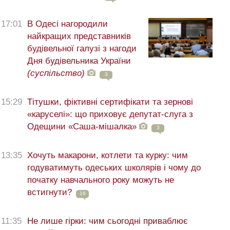
17:01
В Одесі нагородили
найкращих представників
будівельної галузі з нагоди
Дня будівельника України
(суспільство)
3
15:29
Тітушки, фіктивні сертифікати та зернові
«каруселі»: що приховує депутат-слуга з
Одещини «Саша-мішалка»
3
13:35
Хочуть макарони, котлети та курку: чим
годуватимуть одеських школярів і чому до
початку навчального року можуть не
встигнути?
16
11:35
Не лише гірки: чим сьогодні приваблює