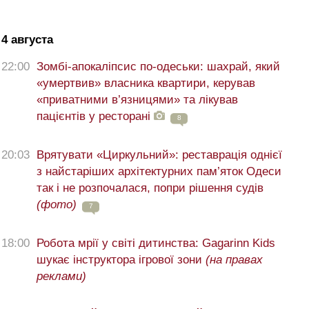
4 августа
22:00
Зомбі-апокаліпсис по-одеськи: шахрай, який
«умертвив» власника квартири, керував
«приватними в’язницями» та лікував
пацієнтів у ресторані
8
20:03
Врятувати «Циркульний»: реставрація однієї
з найстаріших архітектурних пам’яток Одеси
так і не розпочалася, попри рішення судів
(фото)
7
18:00
Робота мрії у світі дитинства: Gagarinn Kids
шукає інструктора ігрової зони
(на правах
реклами)