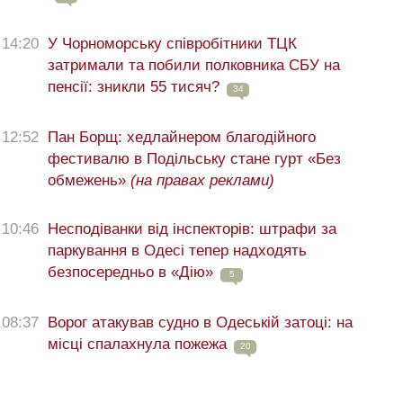
14:20
У Чорноморську співробітники ТЦК
затримали та побили полковника СБУ на
пенсії: зникли 55 тисяч?
34
12:52
Пан Борщ: хедлайнером благодійного
фестивалю в Подільську стане гурт «Без
обмежень»
(на правах реклами)
10:46
Несподіванки від інспекторів: штрафи за
паркування в Одесі тепер надходять
безпосередньо в «Дію»
5
08:37
Ворог атакував судно в Одеській затоці: на
місці спалахнула пожежа
20