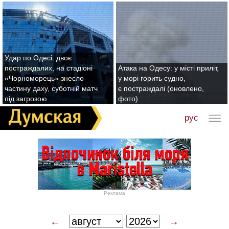
Удар по Одесі: двоє
постраждалих, на стадіоні
Атака на Одесу: у місті приліт,
«Чорноморець» знесло
у морі горить судно,
частину даху, суботній матч
є постраждалі (оновлено,
під загрозою
фото)
рус
Реклама
←
→