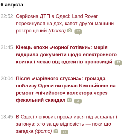
6 августа
22:52
Серйозна ДТП в Одесі: Land Rover
перекинувся на дах, капот другої машини
розтрощений
(фото)
37
21:45
Кінець епохи «чорної готівки»: мерія
відкрила документи щодо електронного
квитка і чекає від одеситів пропозицій
17
20:04
Після «чарівного стусана»: громада
поблизу Одеси витрачає 6 мільйонів на
ремонт «нічийного» колектора через
фекальний скандал
3
18:45
В Одесі легковик провалився під асфальт і
затонув: хто за це відповість — поки що
загадка
(фото)
17