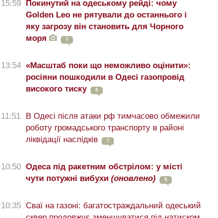
15:59
Покинутий на одеському рейді: чому
Golden Leo не рятували до останнього і
яку загрозу він становить для Чорного
моря
7
13:54
«Масштаб поки що неможливо оцінити»:
росіяни пошкодили в Одесі газопровід
високого тиску
5
11:51
В Одесі після атаки рф тимчасово обмежили
роботу громадського транспорту в районі
ліквідації наслідків
5
10:50
Одеса під ракетним обстрілом: у місті
чути потужні вибухи
(оновлено)
5
10:35
Сваї на газоні: багатостраждальний одеський
сквер продовжує зменшуватися під натиском