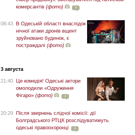
комерсантів
(фото)
4
08:43
В Одеській області внаслідок
нічної атаки дронів вщент
зруйновано будинок, є
постраждалі
(фото)
3 августа
21:40
Це комедія! Одеські актори
омолодили «Одруження
Фігаро»
(фото)
2
20:29
Після звернень слідчої комісії: дії
Болградського РТЦК розслідуватимуть
одеські правоохоронці
4