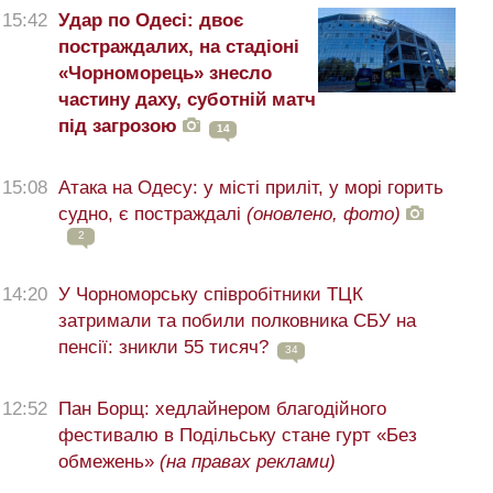
15:42
Удар по Одесі: двоє
постраждалих, на стадіоні
«Чорноморець» знесло
частину даху, суботній матч
під загрозою
14
15:08
Атака на Одесу: у місті приліт, у морі горить
судно, є постраждалі
(оновлено, фото)
2
14:20
У Чорноморську співробітники ТЦК
затримали та побили полковника СБУ на
пенсії: зникли 55 тисяч?
34
12:52
Пан Борщ: хедлайнером благодійного
фестивалю в Подільську стане гурт «Без
обмежень»
(на правах реклами)