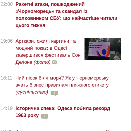
22:00
Ракетні атаки, пошкоджений
«Чорноморець» та скандал із
полковником СБУ: що найчастіше читали
цього тижня
19:06
Арткари, ожилі картини та
модний показ: в Одесі
завершився фестиваль Соні
Делоне
(фото)
16:11
Чий пісок біля моря? Як у Чорноморську
вчать бізнес правилам пляжного етикету
(суспільство)
8
14:19
Історична спека: Одеса побила рекорд
1963 року
6