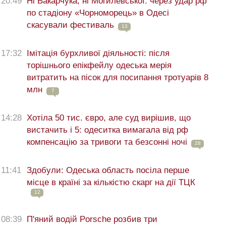
20:49
Ні Вакарчука, ні Могилевської: через удар рф
по стадіону «Чорноморець» в Одесі
скасували фестиваль
13
17:32
Імітація бурхливої діяльності: після
торішнього епікфейлу одеська мерія
витратить на пісок для посипання тротуарів 8
млн
7
14:28
Хотіла 50 тис. євро, але суд вирішив, що
вистачить і 5: одеситка вимагала від рф
компенсацію за тривоги та безсонні ночі
28
11:41
Здобули: Одеська область посіла перше
місце в країні за кількістю скарг на дії ТЦК
12
08:39
П'яний водій Porsche розбив три