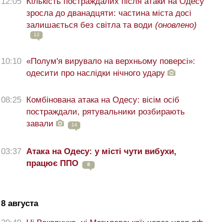
12:05
Кількість постраждалих після атаки на Одесу
зросла до дванадцяти: частина міста досі
залишається без світла та води
(оновлено)
12
10:10
«Полум'я вирувало на верхньому поверсі»:
одесити про наслідки нічного удару
08:25
Комбінована атака на Одесу: вісім осіб
постраждали, рятувальники розбирають
завали
14
03:37
Атака на Одесу: у місті чути вибухи,
працює ППО
8
8 августа