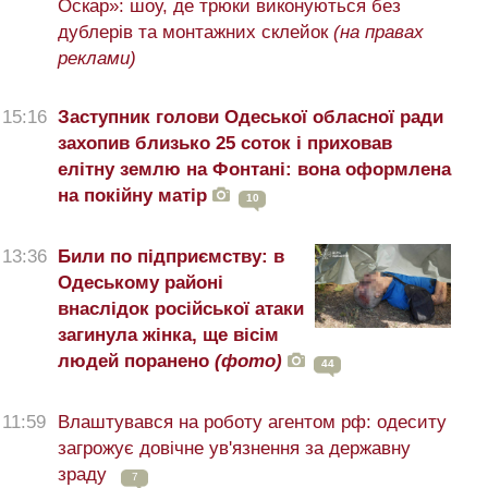
Оскар»: шоу, де трюки виконуються без
дублерів та монтажних склейок
(на правах
реклами)
15:16
Заступник голови Одеської обласної ради
захопив близько 25 соток і приховав
елітну землю на Фонтані: вона оформлена
на покійну матір
10
13:36
Били по підприємству: в
Одеському районі
внаслідок російської атаки
загинула жінка, ще вісім
людей поранено
(фото)
44
11:59
Влаштувався на роботу агентом рф: одеситу
загрожує довічне ув'язнення за державну
зраду
7