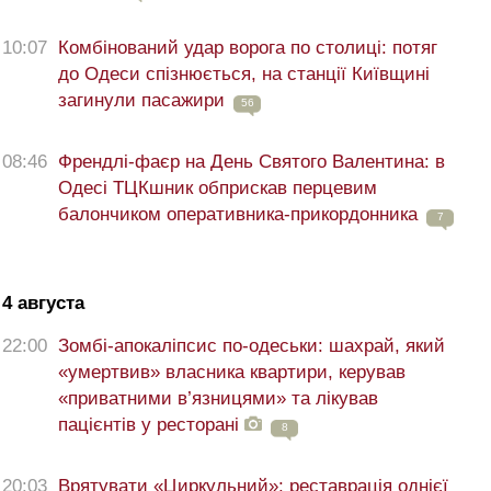
10:07
Комбінований удар ворога по столиці: потяг
до Одеси спізнюється, на станції Київщині
загинули пасажири
56
08:46
Френдлі-фаєр на День Святого Валентина: в
Одесі ТЦКшник обприскав перцевим
балончиком оперативника-прикордонника
7
4 августа
22:00
Зомбі-апокаліпсис по-одеськи: шахрай, який
«умертвив» власника квартири, керував
«приватними в’язницями» та лікував
пацієнтів у ресторані
8
20:03
Врятувати «Циркульний»: реставрація однієї