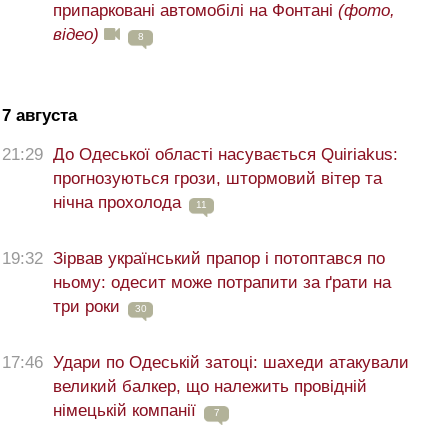
припарковані автомобілі на Фонтані
(фото,
відео)
8
7 августа
21:29
До Одеської області насувається Quiriakus:
прогнозуються грози, штормовий вітер та
нічна прохолода
11
19:32
Зірвав український прапор і потоптався по
ньому: одесит може потрапити за ґрати на
три роки
30
17:46
Удари по Одеській затоці: шахеди атакували
великий балкер, що належить провідній
німецькій компанії
7