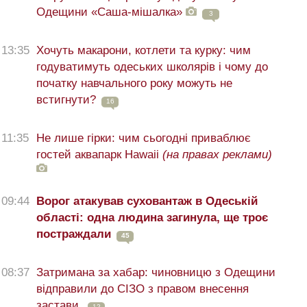
Одещини «Саша-мішалка»
3
13:35
Хочуть макарони, котлети та курку: чим
годуватимуть одеських школярів і чому до
початку навчального року можуть не
встигнути?
16
11:35
Не лише гірки: чим сьогодні приваблює
гостей аквапарк Hawaii
(на правах реклами)
09:44
Ворог атакував суховантаж в Одеській
області: одна людина загинула, ще троє
постраждали
45
08:37
Затримана за хабар: чиновницю з Одещини
відправили до СІЗО з правом внесення
застави
12