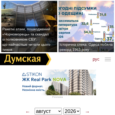
Ракетні атаки, пошкоджений
«Чорноморець» та скандал
із полковником СБУ:
що найчастіше читали цього
Історична спека: Одеса побила
тижня
рекорд 1963 року
рус
Реклама
←
→