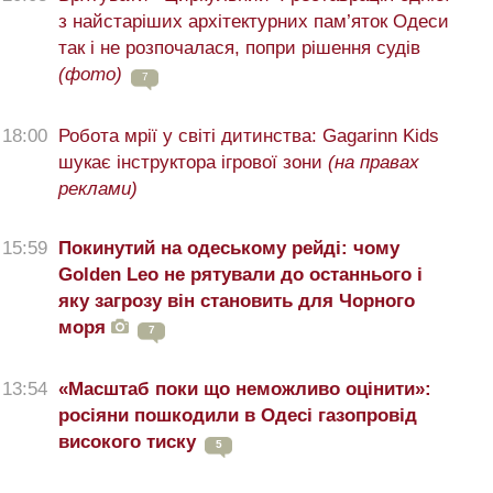
з найстаріших архітектурних пам’яток Одеси
так і не розпочалася, попри рішення судів
(фото)
7
18:00
Робота мрії у світі дитинства: Gagarinn Kids
шукає інструктора ігрової зони
(на правах
реклами)
15:59
Покинутий на одеському рейді: чому
Golden Leo не рятували до останнього і
яку загрозу він становить для Чорного
моря
7
13:54
«Масштаб поки що неможливо оцінити»:
росіяни пошкодили в Одесі газопровід
високого тиску
5