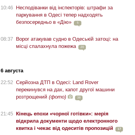
10:46
Несподіванки від інспекторів: штрафи за
паркування в Одесі тепер надходять
безпосередньо в «Дію»
5
08:37
Ворог атакував судно в Одеській затоці: на
місці спалахнула пожежа
20
6 августа
22:52
Серйозна ДТП в Одесі: Land Rover
перекинувся на дах, капот другої машини
розтрощений
(фото)
38
21:45
Кінець епохи «чорної готівки»: мерія
відкрила документи щодо електронного
квитка і чекає від одеситів пропозицій
17