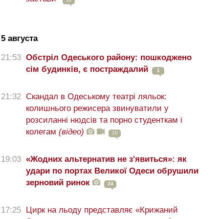
5 августа
21:53
Обстріл Одеського району: пошкоджено
сім будинків, є постраждалий
1
21:32
Скандал в Одеському театрі ляльок:
колишнього режисера звинуватили у
розсиланні нюдсів та порно студенткам і
колегам
(відео)
10
19:03
«Жодних альтернатив не з'явиться»: як
удари по портах Великої Одеси обрушили
зерновий ринок
24
17:25
Цирк на льоду представляє «Крижаний