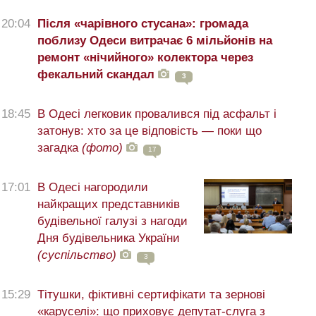
20:04
Після «чарівного стусана»: громада
поблизу Одеси витрачає 6 мільйонів на
ремонт «нічийного» колектора через
фекальний скандал
3
18:45
В Одесі легковик провалився під асфальт і
затонув: хто за це відповість — поки що
загадка
(фото)
17
17:01
В Одесі нагородили
найкращих представників
будівельної галузі з нагоди
Дня будівельника України
(суспільство)
3
15:29
Тітушки, фіктивні сертифікати та зернові
«каруселі»: що приховує депутат-слуга з