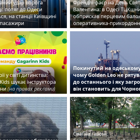
аний удар ворога
Френдлі-фаєр на День Свя
і: потяг до Одеси
Валентина: в Одесі ТЦКшн
ся, на станції Київщині
обприскав перцевим бало
 пасажири
оперативника-прикордонн
Покинутий на одеському
ії у світі дитинства:
чому Golden Leo не ряту
Kids шукає інструктора
до останнього і яку загр
они
(на правах реклами)
він становить для Чорно
Сваї на газоні: