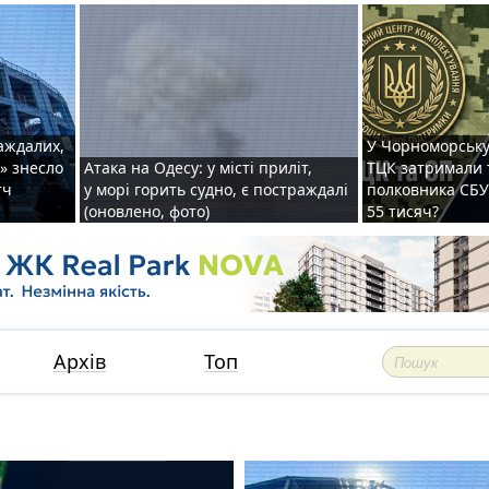
раждалих,
У Чорноморську
» знесло
Атака на Одесу: у місті приліт,
ТЦК затримали 
тч
у морі горить судно, є постраждалі
полковника СБУ 
(оновлено, фото)
55 тисяч?
Архів
Топ