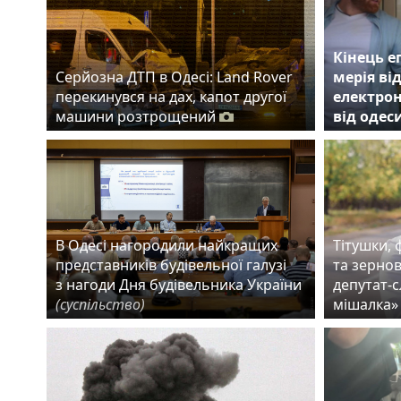
Кінець е
Серйозна ДТП в Одесі: Land Rover
мерія в
перекинувся на дах, капот другої
електрон
машини розтрощений
від одес
В Одесі нагородили найкращих
Тітушки, 
представників будівельної галузі
та зернов
з нагоди Дня будівельника України
депутат-
(суспільство)
мішалка»