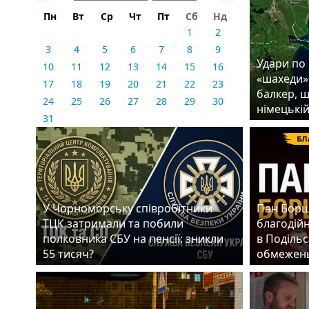
Пн
Вт
Ср
Чт
Пт
Сб
Нд
1
2
3
4
5
6
7
8
9
Удари по 
10
11
12
13
14
15
16
«шахеди»
17
18
19
20
21
22
23
балкер, 
24
25
26
27
28
29
30
німецькій
31
У Чорноморську співробітники
Пан Борщ
ТЦК затримали та побили
благодій
полковника СБУ на пенсії: зникли
в Подільс
55 тисяч?
обмежен