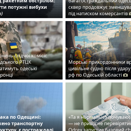
д ракетним обстрілом:
багатостраждальний одес
чути потужні вибухи
сквер продовжує зменшув
о)
під натиском комерсантів
рнень слідчої комісії:
адського РТЦК
Морські прикордонники в
атимуть одеські
цивільне судно після удару
ронці
рф по Одеській області
ака по Одещині:
«Та я нормально почуваюс
ено транспортну
— не привід не перевіряти
уктуру, є постраждалі
Odrex запустив базовий ch