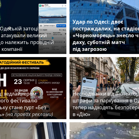
Удар по Одесі: двоє
Одеській затоці:
постраждалих, на стадіо
 атакували великий
«Чорноморець» знесло ч
що належить провідній
даху, суботній матч
 компанії
під загрозою
: хедлайнером
Несподіванки від інспектор
ного фестивалю
штрафи за паркування в О
ьку стане гурт «Без
тепер надходять безпосер
ь»
(на правах реклами)
в «Дію»