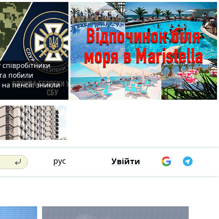
 співробітники
та побили
на пенсії: зникли
рус
Увійти