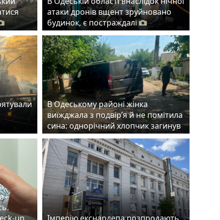
ький
В Одеській області внаслідок нічної
атися
атаки дронів вщент зруйновано
будинок, є постраждалі
рятували
В Одеському районі жінка
виїжджала з подвір’я й не помітила
сина: однорічний хлопчик загинув
я»
сь.
eck-up
Імперію екснардепа розпродають