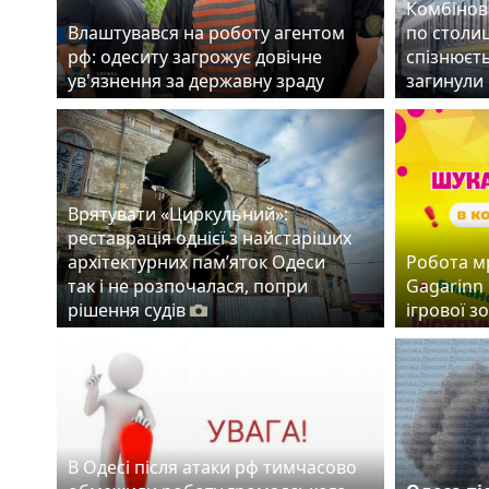
Комбінов
Влаштувався на роботу агентом
по столиц
рф: одеситу загрожує довічне
спізнюєть
ув'язнення за державну зраду
загинули
Врятувати «Циркульний»:
реставрація однієї з найстаріших
архітектурних пам’яток Одеси
Робота мр
так і не розпочалася, попри
Gagarinn 
рішення судів
ігрової з
В Одесі після атаки рф тимчасово