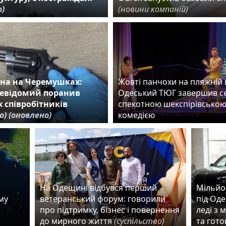
о)
(новини компаній)
ина на Черемушках:
Жовті панчохи на пляжній в
невідомий поранив
Одеський ТЮГ завершив с
 співробітників
спекотною шекспірівсько
о)
(оновлено)
комедією
На Одещині відбувся перший
Мільйо
ому
ветеранський форум: говорили
під Оде
про підтримку, бізнес і повернення
леді з 
до мирного життя
(суспільство)
та гото