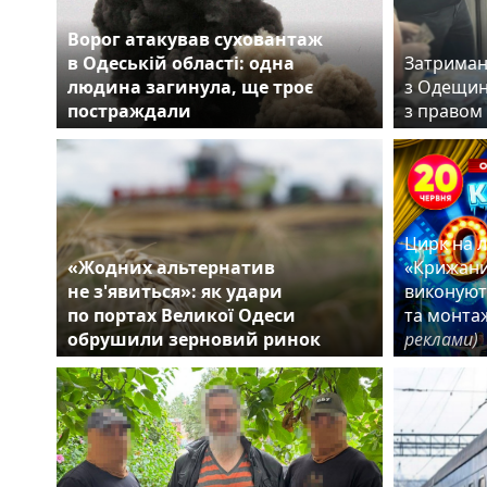
Ворог атакував суховантаж
в Одеській області: одна
Затриман
людина загинула, ще троє
з Одещин
постраждали
з правом
Цирк на 
«Жодних альтернатив
«Крижани
не з'явиться»: як удари
виконуют
по портах Великої Одеси
та монта
обрушили зерновий ринок
реклами)