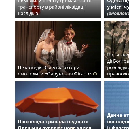
обмежили роботу громадського
Одеса пі
транспорту в районі ліквідації
у місті 
наслідків
(оновлен
Після зве
дії Болгр
Це комедія! Одеські актори
розслідув
омолодили «Одруження Фігаро»
правоохо
Денна ат
Прохолода тривала недовго:
пошкодж
Одещину охоплює нова хвиля
інфрастр