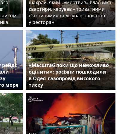
того
шахрай, який «умертвив» власника
ик
квартири, керував «приватними
нчиком
в’язницями» та лікував пацієнтів
ика
у ресторані
 рейді:
«Масштаб поки що неможливо
вали
оцінити»: росіяни пошкодили
озу
в Одесі газопровід високого
го моря
тиску