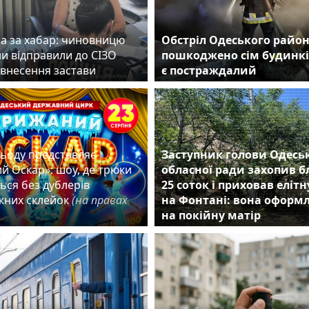
а за хабар: чиновницю
Обстріл Одеського район
и відправили до СІЗО
пошкоджено сім будинкі
 внесення застави
є постраждалий
льоду представляє
Заступник голови Одесь
й Оскар»: шоу, де трюки
обласної ради захопив 
ься без дублерів
25 соток і приховав еліт
жних склейок
(на правах
на Фонтані: вона оформ
на покійну матір