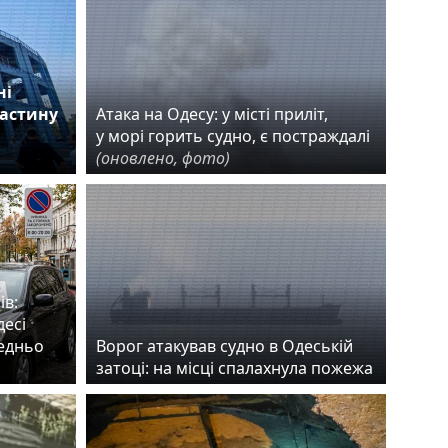
ні
астину
Атака на Одесу: у місті приліт,
у морі горить судно, є постраждалі
(оновлено, фото)
ів:
десі
едньо
Ворог атакував судно в Одеській
затоці: на місці спалахнула пожежа