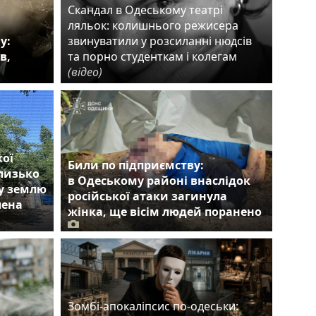
Скандал в Одеському театрі
ляльок: колишнього режисера
у:
звинуватили у розсиланні нюдсів
в,
та порно студенткам і колегам
(відео)
кої
Били по підприємству:
близько
в Одеському районі внаслідок
ну землю
російської атаки загинула
лена
жінка, ще вісім людей поранено
Зомбі-апокаліпсис по-одеськи: