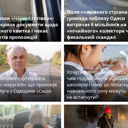
Після «чарівного стусана
похи «чорної готівки»:
громада поблизу Одеси
ідкрила документи щодо
витрачає 6 мільйонів на
ного квитка і чекає
«нічийного» колектора 
итів пропозицій
фекальний скандал
Хочуть макарони, котлети т
фіктивні сертифікати
чим годуватимуть одеськи
і «каруселі»: що приховує
школярів і чому до початк
слуга з Одещини «Саша-
навчального року можуть
не встигнути?