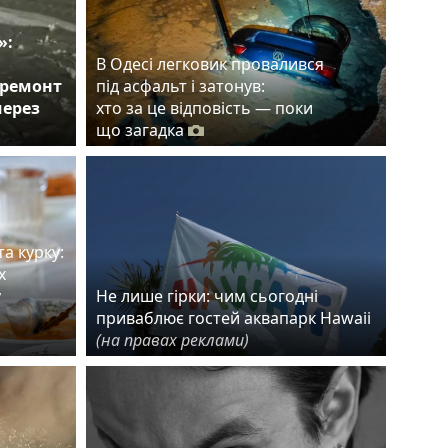
»:
В Одесі легковик провалився
 ремонт
під асфальт і затонув:
через
хто за це відповість — поки
що загадка
а курку:
х
у
Не лише гірки: чим сьогодні
приваблює гостей аквапарк Hawaii
(на правах реклами)