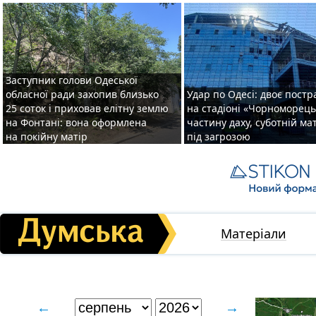
Заступник голови Одеської
обласної ради захопив близько
Удар по Одесі: двоє пост
25 соток і приховав елітну землю
на стадіоні «Чорноморець
на Фонтані: вона оформлена
частину даху, суботній ма
на покійну матір
під загрозою
Матеріали
←
→