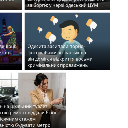
за борги: у черзі одеський ЦУМ
ечірці:
Одесита засипали порно-
езон
фотожабами зі свастикою:
ю
він домігся відкриття восьми
кримінальних проваджень
н на шкільний туалет:
сою ремонт віддали бізнес-
місячним стажем
вністю будувати метро