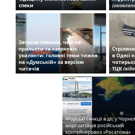
спеки
(оновлен
Загроза пляжам, чергові
прильоти та «зернові»
Стрілян
ухилянти: головні теми тижня
в Одесі 
на «Думській» за версією
чотирьох
читачів
ТЦК
(віде
Морські санкції в дії: у Чорн
морі затонув російський
контейнеровоз «Росатома»