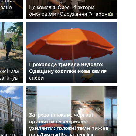
ок нічної
овано
Це комедія! Одеські актори
омолодили «Одруження Фігаро»
Прохолода тривала недовго:
помітила
Одещину охоплює нова хвиля
загинув
спеки
Загроза пляжам, чергові
прильоти та «зернові»
ухилянти: головні теми тижня
родають
на «Думській» за версією