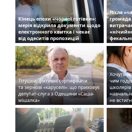
Після «ч
Кінець епохи «чорної готівки»:
громада
мерія відкрила документи щодо
витрачає
електронного квитка і чекає
«нічийно
від одеситів пропозицій
фекальн
Хочуть ма
Тітушки, фіктивні сертифікати
чим году
та зернові «каруселі»: що приховує
школярів 
депутат-слуга з Одещини «Саша-
навчальн
мішалка»
не встигн