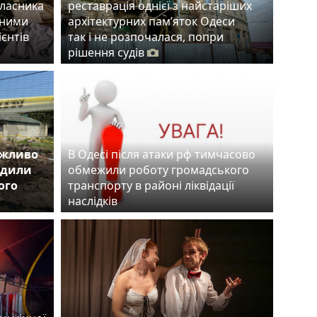
власника
реставрація однієї з найстаріших
тними
архітектурних пам’яток Одеси
ієнтів
так і не розпочалася, попри
рішення судів
ожливо
В Одесі після атаки рф тимчасово
одили
обмежили роботу громадського
ого
транспорту в районі ліквідації
наслідків