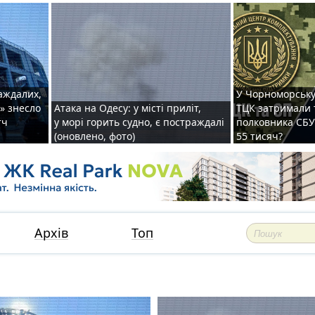
раждалих,
У Чорноморську
» знесло
Атака на Одесу: у місті приліт,
ТЦК затримали 
тч
у морі горить судно, є постраждалі
полковника СБУ 
(оновлено, фото)
55 тисяч?
Архів
Топ