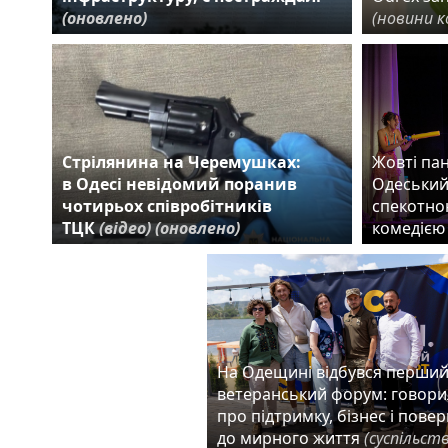
(оновлено)
(новини к
Стрілянина на Черемушках:
Жовті пан
в Одесі невідомий поранив
Одеський
чотирьох співробітників
спекотно
ТЦК
(відео)
(оновлено)
комедіє
На Одещині відбувся перши
ветеранський форум: говор
про підтримку, бізнес і пове
до мирного життя
(суспільст