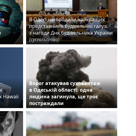
ся
В Одесі нагородили найкращих
представників будівельної галузі
и
з нагоди Дня будівельника України
(суспільство)
Ворог атакував суховантаж
і
в Одеській області: одна
к Hawaii
людина загинула, ще троє
постраждали