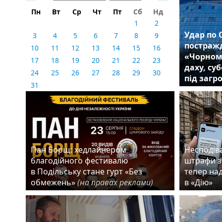
Пн
Вт
Ср
Чт
Пт
Сб
Нд
1
2
Удар по 
3
4
5
6
7
8
9
постражд
10
11
12
13
14
15
16
«Чорном
17
18
19
20
21
22
23
даху, су
24
25
26
27
28
29
30
під загр
31
Пан Борщ: хедлайнером
Несподіва
благодійного фестивалю
штрафи з
в Подільську стане гурт «Без
тепер на
обмежень»
(на правах реклами)
в «Дію»