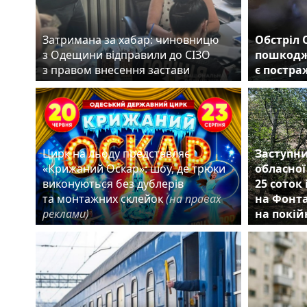
Затримана за хабар: чиновницю
Обстріл 
з Одещини відправили до СІЗО
пошкодж
з правом внесення застави
є постр
Цирк на льоду представляє
Заступни
«Крижаний Оскар»: шоу, де трюки
обласної
виконуються без дублерів
25 соток
та монтажних склейок
(на правах
на Фонта
реклами)
на покій