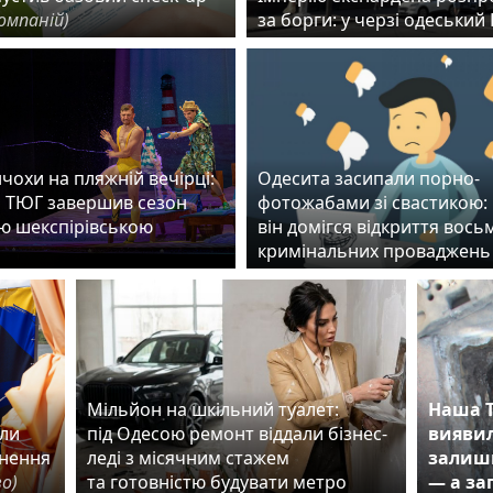
омпаній)
за борги: у черзі одеськи
чохи на пляжній вечірці:
Одесита засипали порно-
 ТЮГ завершив сезон
фотожабами зі свастикою:
ю шекспірівською
він домігся відкриття вось
ю
кримінальних проваджень
й
Мільйон на шкільний туалет:
Наша Т
или
під Одесою ремонт віддали бізнес-
виявил
рнення
леді з місячним стажем
залишк
во)
та готовністю будувати метро
— а за