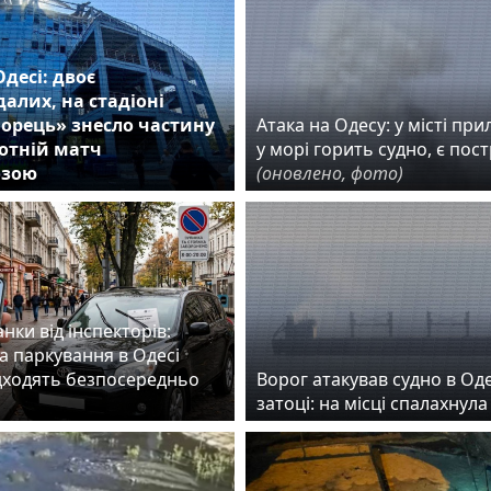
Одесі: двоє
алих, на стадіоні
орець» знесло частину
Атака на Одесу: у місті прил
ботній матч
у морі горить судно, є пос
озою
(оновлено, фото)
нки від інспекторів:
а паркування в Одесі
дходять безпосередньо
Ворог атакував судно в Од
затоці: на місці спалахнул