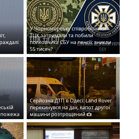
У Чорноморську співробітники
іт,
ТЦК затримали та побили
траждалі
полковника СБУ на пенсії: зникли
55 тисяч?
Серйозна ДТП в Одесі: Land Rover
еській
перекинувся на дах, капот другої
а пожежа
машини розтрощений