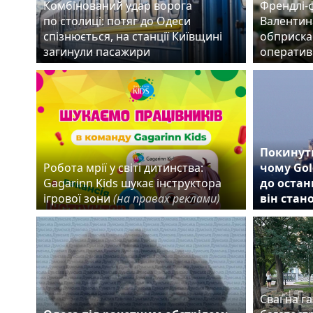
Комбінований удар ворога
Френдлі-
по столиці: потяг до Одеси
Валентин
спізнюється, на станції Київщині
обприска
загинули пасажири
оператив
Покинути
Робота мрії у світі дитинства:
чому Gol
Gagarinn Kids шукає інструктора
до остан
ігрової зони
(на правах реклами)
він стан
Сваї на га