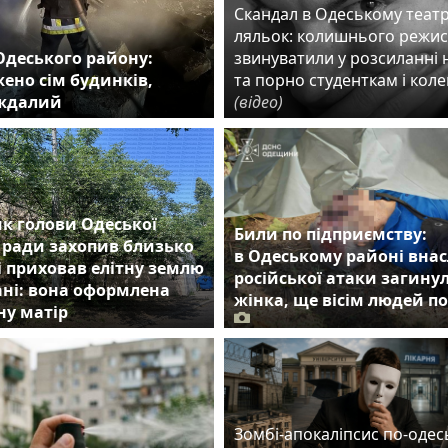
Скандал в Одеському театр
ляльок: колишнього режи
Одеського району:
звинуватили у розсиланні 
ено сім будинків,
та порно студенткам і кол
аждалий
(відео)
к голови Одеської
Били по підприємству:
 ради захопив близько
в Одеському районі внас
 і приховав елітну землю
російської атаки загину
ні: вона оформлена
жінка, ще вісім людей п
ну матір
Зомбі-апокаліпсис по-одес