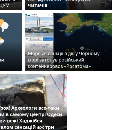
й ЦУМ
читачів
Морські санкції в дії: у Чорному
ми
морі затонув російський
контейнеровоз «Росатома»
роя! Археологи все-таки
и в самому центрі Одеси
и вежі Хаджібея
галом сенсацій аж три