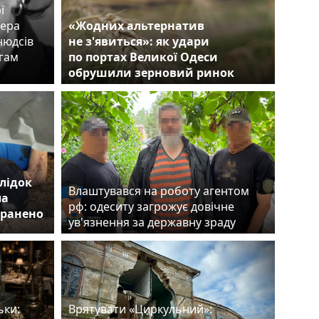
і
сера
«Жодних альтернатив
нюдсів
не з'явиться»: як удари
егам
по портах Великої Одеси
обрушили зерновий ринок
лідок
Влаштувався на роботу агентом
ла
рф: одеситу загрожує довічне
оранено
ув'язнення за державну зраду
ьки:
Врятувати «Циркульний»: