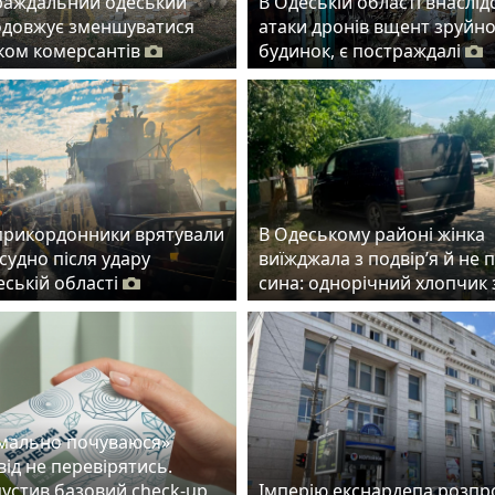
раждальний одеський
В Одеській області внаслід
одовжує зменшуватися
атаки дронів вщент зруйн
ском комерсантів
будинок, є постраждалі
прикордонники врятували
В Одеському районі жінка
судно після удару
виїжджала з подвір’я й не 
еській області
сина: однорічний хлопчик 
рмально почуваюся»
ід не перевірятись.
пустив базовий check-up
Імперію екснардепа розп