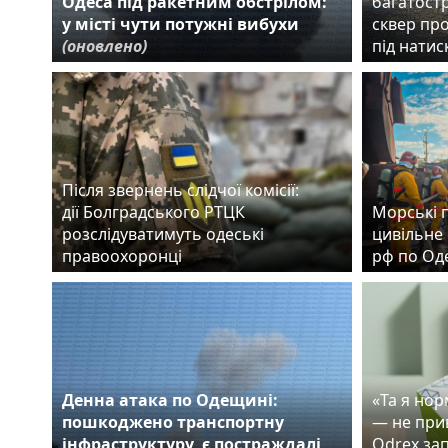
Одеса під ракетним обстрілом:
багатост
у місті чути потужні вибухи
сквер пр
(оновлено)
під нати
Після звернень слідчої комісії:
дії Болградського РТЦК
Морські 
розслідуватимуть одеські
цивільне 
правоохоронці
рф по Од
Денна атака по Одещині:
«Та я но
пошкоджено транспортну
— не прив
інфраструктуру, є постраждалі
Odrex за