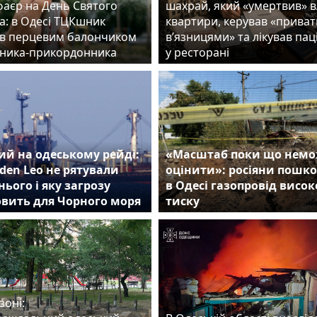
фаєр на День Святого
шахрай, який «умертвив» 
а: в Одесі ТЦКшник
квартири, керував «прива
в перцевим балончиком
в’язницями» та лікував пац
ника-прикордонника
у ресторані
й на одеському рейді:
«Масштаб поки що нем
den Leo не рятували
оцінити»: росіяни пошк
нього і яку загрозу
в Одесі газопровід висок
овить для Чорного моря
тиску
зоні: