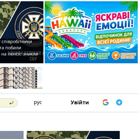
 співробітники
та побили
на пенсії: зникли
рус
Увійти