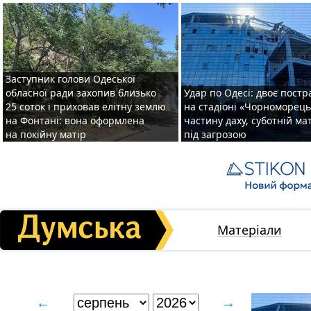
Заступник голови Одеської
обласної ради захопив близько
Удар по Одесі: двоє пост
25 соток і приховав елітну землю
на стадіоні «Чорноморець
на Фонтані: вона оформлена
частину даху, суботній ма
на покійну матір
під загрозою
Матеріали
←
→