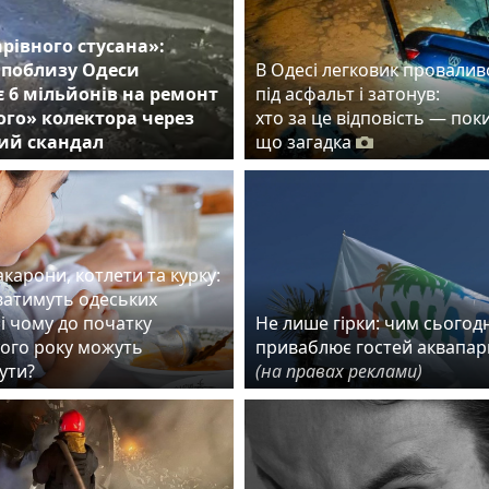
арівного стусана»:
 поблизу Одеси
В Одесі легковик провалив
 6 мільйонів на ремонт
під асфальт і затонув:
го» колектора через
хто за це відповість — пок
ий скандал
що загадка
карони, котлети та курку:
ватимуть одеських
і чому до початку
Не лише гірки: чим сьогодн
ого року можуть
приваблює гостей аквапар
ути?
(на правах реклами)