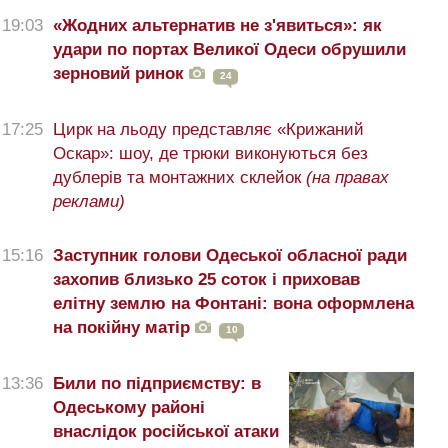
19:03
«Жодних альтернатив не з'явиться»: як
удари по портах Великої Одеси обрушили
зерновий ринок
24
17:25
Цирк на льоду представляє «Крижаний
Оскар»: шоу, де трюки виконуються без
дублерів та монтажних склейок
(на правах
реклами)
15:16
Заступник голови Одеської обласної ради
захопив близько 25 соток і приховав
елітну землю на Фонтані: вона оформлена
на покійну матір
10
13:36
Били по підприємству: в
Одеському районі
внаслідок російської атаки