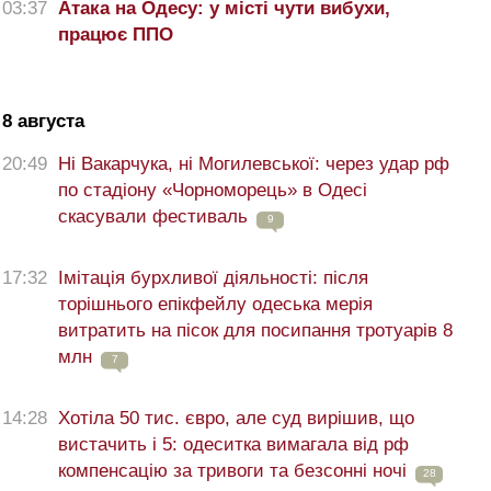
03:37
Атака на Одесу: у місті чути вибухи,
працює ППО
8 августа
20:49
Ні Вакарчука, ні Могилевської: через удар рф
по стадіону «Чорноморець» в Одесі
скасували фестиваль
9
17:32
Імітація бурхливої діяльності: після
торішнього епікфейлу одеська мерія
витратить на пісок для посипання тротуарів 8
млн
7
14:28
Хотіла 50 тис. євро, але суд вирішив, що
вистачить і 5: одеситка вимагала від рф
компенсацію за тривоги та безсонні ночі
28