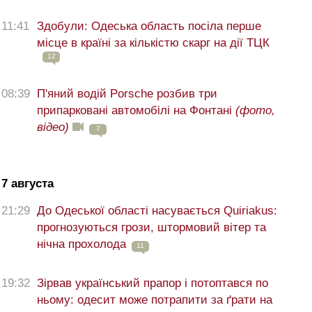
11:41
Здобули: Одеська область посіла перше
місце в країні за кількістю скарг на дії ТЦК
12
08:39
П'яний водій Porsche розбив три
припарковані автомобілі на Фонтані
(фото,
відео)
7
7 августа
21:29
До Одеської області насувається Quiriakus:
прогнозуються грози, штормовий вітер та
нічна прохолода
11
19:32
Зірвав український прапор і потоптався по
ньому: одесит може потрапити за ґрати на