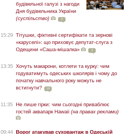
будівельної галузі з нагоди
Дня будівельника України
(суспільство)
3
15:29
Тітушки, фіктивні сертифікати та зернові
«каруселі»: що приховує депутат-слуга з
Одещини «Саша-мішалка»
3
13:35
Хочуть макарони, котлети та курку: чим
годуватимуть одеських школярів і чому до
початку навчального року можуть не
встигнути?
16
11:35
Не лише гірки: чим сьогодні приваблює
гостей аквапарк Hawaii
(на правах реклами)
09:44
Ворог атакував суховантаж в Одеській