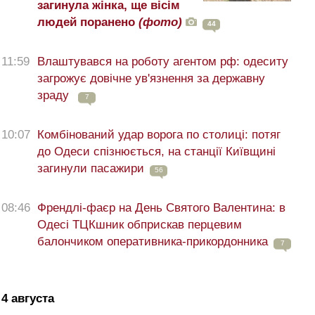
загинула жінка, ще вісім
людей поранено
(фото)
44
11:59
Влаштувався на роботу агентом рф: одеситу
загрожує довічне ув'язнення за державну
зраду
7
10:07
Комбінований удар ворога по столиці: потяг
до Одеси спізнюється, на станції Київщині
загинули пасажири
56
08:46
Френдлі-фаєр на День Святого Валентина: в
Одесі ТЦКшник обприскав перцевим
балончиком оперативника-прикордонника
7
4 августа