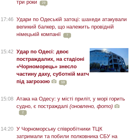
три роки
29
17:46
Удари по Одеській затоці: шахеди атакували
великий балкер, що належить провідній
німецькій компанії
7
15:42
Удар по Одесі: двоє
постраждалих, на стадіоні
«Чорноморець» знесло
частину даху, суботній матч
під загрозою
13
15:08
Атака на Одесу: у місті приліт, у морі горить
судно, є постраждалі
(оновлено, фото)
2
14:20
У Чорноморську співробітники ТЦК
затримали та побили полковника СБУ на