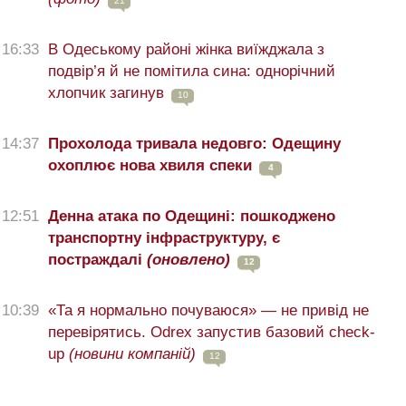
21
16:33
В Одеському районі жінка виїжджала з
подвір’я й не помітила сина: однорічний
хлопчик загинув
10
14:37
Прохолода тривала недовго: Одещину
охоплює нова хвиля спеки
4
12:51
Денна атака по Одещині: пошкоджено
транспортну інфраструктуру, є
постраждалі
(оновлено)
12
10:39
«Та я нормально почуваюся» — не привід не
перевірятись. Odrex запустив базовий check-
up
(новини компаній)
12