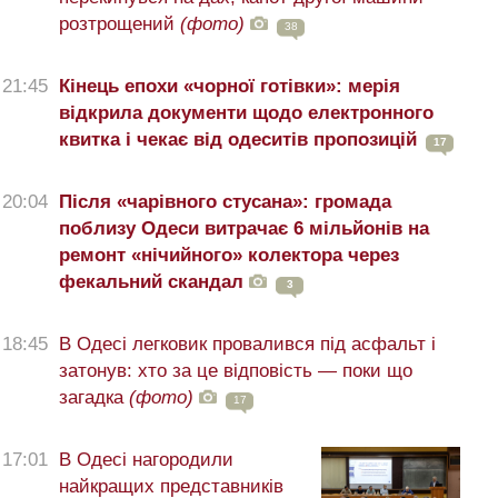
розтрощений
(фото)
38
21:45
Кінець епохи «чорної готівки»: мерія
відкрила документи щодо електронного
квитка і чекає від одеситів пропозицій
17
20:04
Після «чарівного стусана»: громада
поблизу Одеси витрачає 6 мільйонів на
ремонт «нічийного» колектора через
фекальний скандал
3
18:45
В Одесі легковик провалився під асфальт і
затонув: хто за це відповість — поки що
загадка
(фото)
17
17:01
В Одесі нагородили
найкращих представників