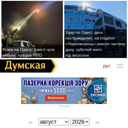
Удар по Одесі: двоє
постраждалих, на стадіоні
«Чорноморець» знесло частину
Атака на Одесу: у місті чути
даху, суботній матч
вибухи, працює ППО
під загрозою
рус
Реклама
←
→