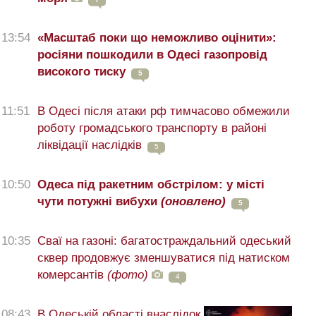
13:54
«Масштаб поки що неможливо оцінити»:
росіяни пошкодили в Одесі газопровід
високого тиску
5
11:51
В Одесі після атаки рф тимчасово обмежили
роботу громадського транспорту в районі
ліквідації наслідків
5
10:50
Одеса під ракетним обстрілом: у місті
чути потужні вибухи
(оновлено)
5
10:35
Сваї на газоні: багатостраждальний одеський
сквер продовжує зменшуватися під натиском
комерсантів
(фото)
4
08:43
В Одеській області внаслідок