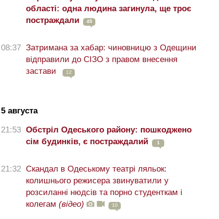
області: одна людина загинула, ще троє
постраждали
45
08:37
Затримана за хабар: чиновницю з Одещини
відправили до СІЗО з правом внесення
застави
12
5 августа
21:53
Обстріл Одеського району: пошкоджено
сім будинків, є постраждалий
1
21:32
Скандал в Одеському театрі ляльок:
колишнього режисера звинуватили у
розсиланні нюдсів та порно студенткам і
колегам
(відео)
10