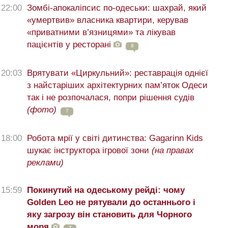
22:00
Зомбі-апокаліпсис по-одеськи: шахрай, який
«умертвив» власника квартири, керував
«приватними в’язницями» та лікував
пацієнтів у ресторані
8
20:03
Врятувати «Циркульний»: реставрація однієї
з найстаріших архітектурних пам’яток Одеси
так і не розпочалася, попри рішення судів
(фото)
7
18:00
Робота мрії у світі дитинства: Gagarinn Kids
шукає інструктора ігрової зони
(на правах
реклами)
15:59
Покинутий на одеському рейді: чому
Golden Leo не рятували до останнього і
яку загрозу він становить для Чорного
моря
7