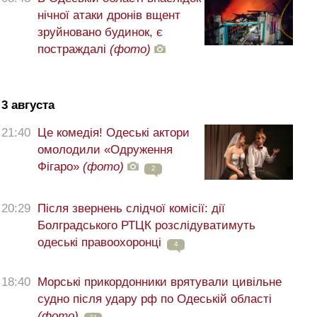
нічної атаки дронів вщент
зруйновано будинок, є
постраждалі
(фото)
3 августа
21:40
Це комедія! Одеські актори
омолодили «Одруження
Фігаро»
(фото)
2
20:29
Після звернень слідчої комісії: дії
Болградського РТЦК розслідуватимуть
одеські правоохоронці
4
18:40
Морські прикордонники врятували цивільне
судно після удару рф по Одеській області
(фото)