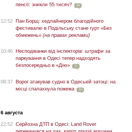
пенсії: зникли 55 тисяч?
34
12:52
Пан Борщ: хедлайнером благодійного
фестивалю в Подільську стане гурт «Без
обмежень»
(на правах реклами)
10:46
Несподіванки від інспекторів: штрафи за
паркування в Одесі тепер надходять
безпосередньо в «Дію»
5
08:37
Ворог атакував судно в Одеській затоці: на
місці спалахнула пожежа
20
6 августа
22:52
Серйозна ДТП в Одесі: Land Rover
перекинувся на дах, капот другої машини