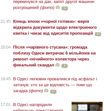
перекинувся на дах, капот другої машини
розтрощений
(фото)
38
21:45
Кінець епохи «чорної готівки»: мерія
відкрила документи щодо електронного
квитка і чекає від одеситів пропозицій
17
20:04
Після «чарівного стусана»: громада
поблизу Одеси витрачає 6 мільйонів на
ремонт «нічийного» колектора через
фекальний скандал
3
18:45
В Одесі легковик провалився під асфальт і
затонув: хто за це відповість — поки що
загадка
(фото)
17
17:01
В Одесі нагородили
найкращих представників