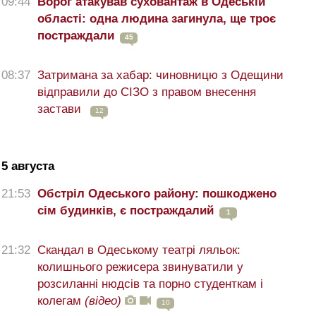
09:44
Ворог атакував суховантаж в Одеській
області: одна людина загинула, ще троє
постраждали
45
08:37
Затримана за хабар: чиновницю з Одещини
відправили до СІЗО з правом внесення
застави
12
5 августа
21:53
Обстріл Одеського району: пошкоджено
сім будинків, є постраждалий
1
21:32
Скандал в Одеському театрі ляльок:
колишнього режисера звинуватили у
розсиланні нюдсів та порно студенткам і
колегам
(відео)
10