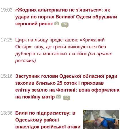
19:03
«Жодних альтернатив не з'явиться»: як
удари по портах Великої Одеси обрушили
зерновий ринок
24
17:25
Цирк на льоду представляє «Крижаний
Оскар»: шоу, де трюки виконуються без
дублерів та монтажних склейок
(на правах
реклами)
15:16
Заступник голови Одеської обласної ради
захопив близько 25 соток і приховав
елітну землю на Фонтані: вона оформлена
на покійну матір
10
13:36
Били по підприємству: в
Одеському районі
внаслідок російської атаки