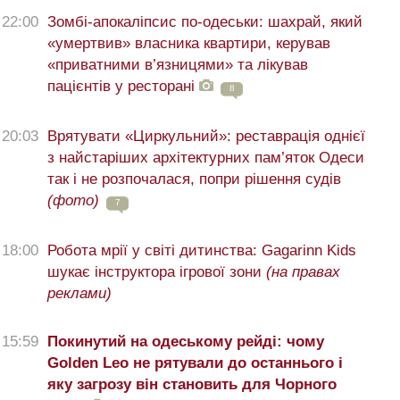
22:00
Зомбі-апокаліпсис по-одеськи: шахрай, який
«умертвив» власника квартири, керував
«приватними в’язницями» та лікував
пацієнтів у ресторані
8
20:03
Врятувати «Циркульний»: реставрація однієї
з найстаріших архітектурних пам’яток Одеси
так і не розпочалася, попри рішення судів
(фото)
7
18:00
Робота мрії у світі дитинства: Gagarinn Kids
шукає інструктора ігрової зони
(на правах
реклами)
15:59
Покинутий на одеському рейді: чому
Golden Leo не рятували до останнього і
яку загрозу він становить для Чорного