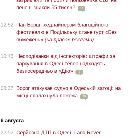
затримали та побили полковника СБУ на
пенсії: зникли 55 тисяч?
34
12:52
Пан Борщ: хедлайнером благодійного
фестивалю в Подільську стане гурт «Без
обмежень»
(на правах реклами)
10:46
Несподіванки від інспекторів: штрафи за
паркування в Одесі тепер надходять
безпосередньо в «Дію»
5
08:37
Ворог атакував судно в Одеській затоці: на
місці спалахнула пожежа
20
6 августа
22:52
Серйозна ДТП в Одесі: Land Rover