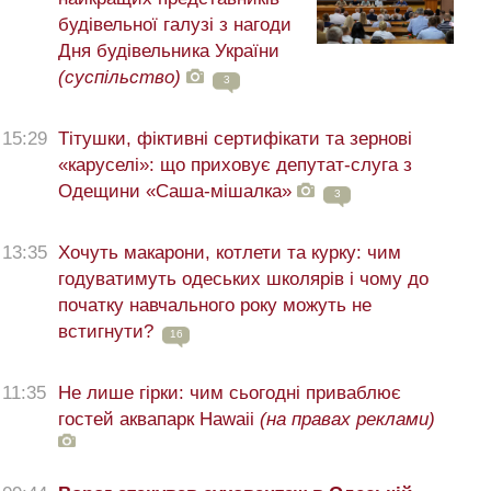
будівельної галузі з нагоди
Дня будівельника України
(суспільство)
3
15:29
Тітушки, фіктивні сертифікати та зернові
«каруселі»: що приховує депутат-слуга з
Одещини «Саша-мішалка»
3
13:35
Хочуть макарони, котлети та курку: чим
годуватимуть одеських школярів і чому до
початку навчального року можуть не
встигнути?
16
11:35
Не лише гірки: чим сьогодні приваблює
гостей аквапарк Hawaii
(на правах реклами)