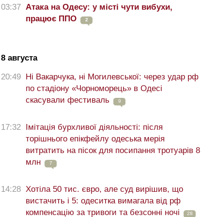
03:37
Атака на Одесу: у місті чути вибухи,
працює ППО
2
8 августа
20:49
Ні Вакарчука, ні Могилевської: через удар рф
по стадіону «Чорноморець» в Одесі
скасували фестиваль
9
17:32
Імітація бурхливої діяльності: після
торішнього епікфейлу одеська мерія
витратить на пісок для посипання тротуарів 8
млн
7
14:28
Хотіла 50 тис. євро, але суд вирішив, що
вистачить і 5: одеситка вимагала від рф
компенсацію за тривоги та безсонні ночі
28