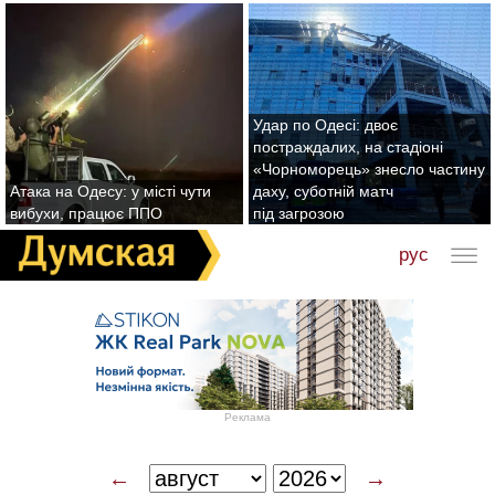
Удар по Одесі: двоє
постраждалих, на стадіоні
«Чорноморець» знесло частину
Атака на Одесу: у місті чути
даху, суботній матч
вибухи, працює ППО
під загрозою
рус
Реклама
←
→