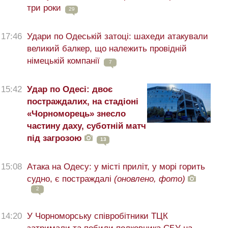
три роки
29
17:46
Удари по Одеській затоці: шахеди атакували
великий балкер, що належить провідній
німецькій компанії
7
15:42
Удар по Одесі: двоє
постраждалих, на стадіоні
«Чорноморець» знесло
частину даху, суботній матч
під загрозою
13
15:08
Атака на Одесу: у місті приліт, у морі горить
судно, є постраждалі
(оновлено, фото)
2
14:20
У Чорноморську співробітники ТЦК