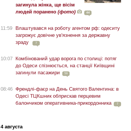
загинула жінка, ще вісім
людей поранено
(фото)
44
11:59
Влаштувався на роботу агентом рф: одеситу
загрожує довічне ув'язнення за державну
зраду
7
10:07
Комбінований удар ворога по столиці: потяг
до Одеси спізнюється, на станції Київщині
загинули пасажири
56
08:46
Френдлі-фаєр на День Святого Валентина: в
Одесі ТЦКшник обприскав перцевим
балончиком оперативника-прикордонника
7
4 августа