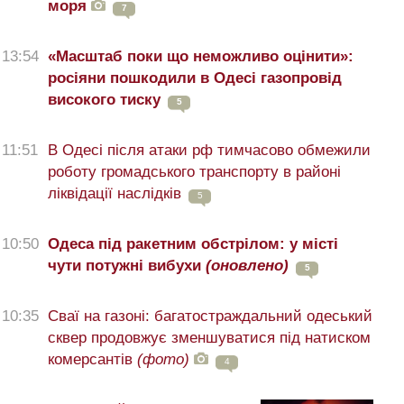
моря
7
13:54
«Масштаб поки що неможливо оцінити»:
росіяни пошкодили в Одесі газопровід
високого тиску
5
11:51
В Одесі після атаки рф тимчасово обмежили
роботу громадського транспорту в районі
ліквідації наслідків
5
10:50
Одеса під ракетним обстрілом: у місті
чути потужні вибухи
(оновлено)
5
10:35
Сваї на газоні: багатостраждальний одеський
сквер продовжує зменшуватися під натиском
комерсантів
(фото)
4