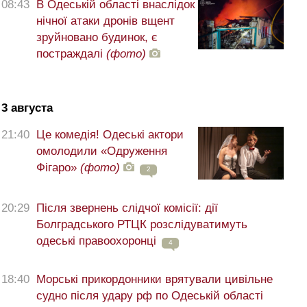
08:43
В Одеській області внаслідок
нічної атаки дронів вщент
зруйновано будинок, є
постраждалі
(фото)
3 августа
21:40
Це комедія! Одеські актори
омолодили «Одруження
Фігаро»
(фото)
2
20:29
Після звернень слідчої комісії: дії
Болградського РТЦК розслідуватимуть
одеські правоохоронці
4
18:40
Морські прикордонники врятували цивільне
судно після удару рф по Одеській області