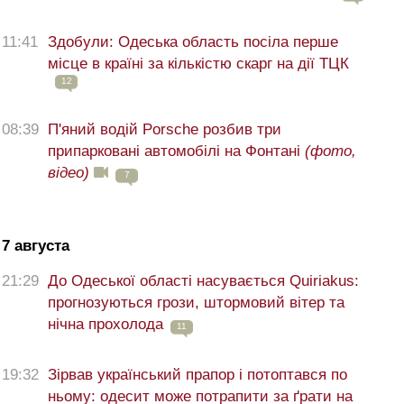
11:41
Здобули: Одеська область посіла перше
місце в країні за кількістю скарг на дії ТЦК
12
08:39
П'яний водій Porsche розбив три
припарковані автомобілі на Фонтані
(фото,
відео)
7
7 августа
21:29
До Одеської області насувається Quiriakus:
прогнозуються грози, штормовий вітер та
нічна прохолода
11
19:32
Зірвав український прапор і потоптався по
ньому: одесит може потрапити за ґрати на