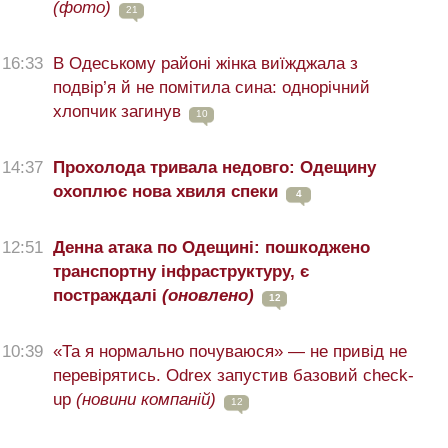
(фото)
21
16:33
В Одеському районі жінка виїжджала з
подвір’я й не помітила сина: однорічний
хлопчик загинув
10
14:37
Прохолода тривала недовго: Одещину
охоплює нова хвиля спеки
4
12:51
Денна атака по Одещині: пошкоджено
транспортну інфраструктуру, є
постраждалі
(оновлено)
12
10:39
«Та я нормально почуваюся» — не привід не
перевірятись. Odrex запустив базовий check-
up
(новини компаній)
12