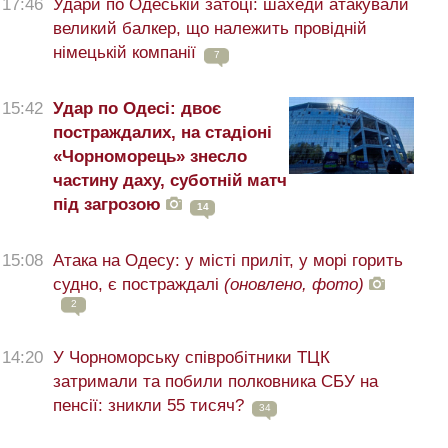
17:46
Удари по Одеській затоці: шахеди атакували
великий балкер, що належить провідній
німецькій компанії
7
15:42
Удар по Одесі: двоє
постраждалих, на стадіоні
«Чорноморець» знесло
частину даху, суботній матч
під загрозою
14
15:08
Атака на Одесу: у місті приліт, у морі горить
судно, є постраждалі
(оновлено, фото)
2
14:20
У Чорноморську співробітники ТЦК
затримали та побили полковника СБУ на
пенсії: зникли 55 тисяч?
34