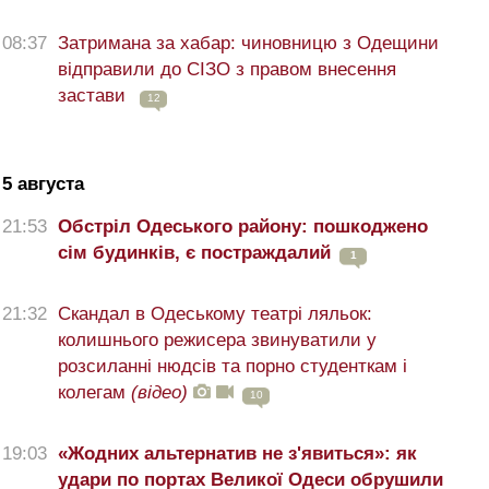
08:37
Затримана за хабар: чиновницю з Одещини
відправили до СІЗО з правом внесення
застави
12
5 августа
21:53
Обстріл Одеського району: пошкоджено
сім будинків, є постраждалий
1
21:32
Скандал в Одеському театрі ляльок:
колишнього режисера звинуватили у
розсиланні нюдсів та порно студенткам і
колегам
(відео)
10
19:03
«Жодних альтернатив не з'явиться»: як
удари по портах Великої Одеси обрушили