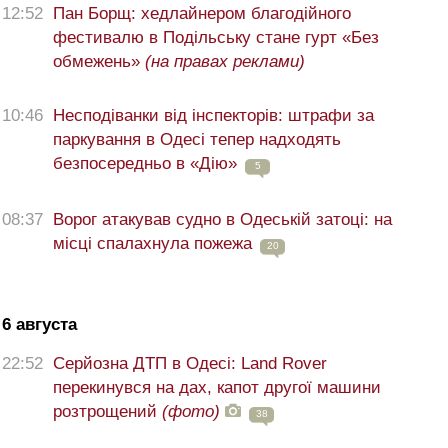
12:52
Пан Борщ: хедлайнером благодійного
фестивалю в Подільську стане гурт «Без
обмежень»
(на правах реклами)
10:46
Несподіванки від інспекторів: штрафи за
паркування в Одесі тепер надходять
безпосередньо в «Дію»
5
08:37
Ворог атакував судно в Одеській затоці: на
місці спалахнула пожежа
20
6 августа
22:52
Серйозна ДТП в Одесі: Land Rover
перекинувся на дах, капот другої машини
розтрощений
(фото)
38