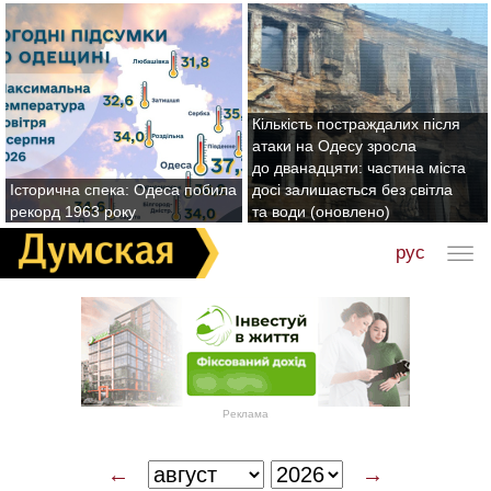
Кількість постраждалих після
атаки на Одесу зросла
до дванадцяти: частина міста
Історична спека: Одеса побила
досі залишається без світла
рекорд 1963 року
та води (оновлено)
рус
Реклама
←
→