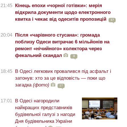
21:45
Кінець епохи «чорної готівки»: мерія
відкрила документи щодо електронного
квитка і чекає від одеситів пропозицій
17
20:04
Після «чарівного стусана»: громада
поблизу Одеси витрачає 6 мільйонів на
ремонт «нічийного» колектора через
фекальний скандал
3
18:45
В Одесі легковик провалився під асфальт і
затонув: хто за це відповість — поки що
загадка
(фото)
17
17:01
В Одесі нагородили
найкращих представників
будівельної галузі з нагоди
Дня будівельника України