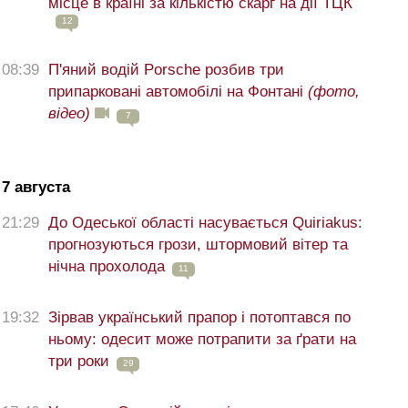
місце в країні за кількістю скарг на дії ТЦК
12
08:39
П'яний водій Porsche розбив три
припарковані автомобілі на Фонтані
(фото,
відео)
7
7 августа
21:29
До Одеської області насувається Quiriakus:
прогнозуються грози, штормовий вітер та
нічна прохолода
11
19:32
Зірвав український прапор і потоптався по
ньому: одесит може потрапити за ґрати на
три роки
29