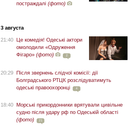
постраждалі
(фото)
3 августа
21:40
Це комедія! Одеські актори
омолодили «Одруження
Фігаро»
(фото)
2
20:29
Після звернень слідчої комісії: дії
Болградського РТЦК розслідуватимуть
одеські правоохоронці
4
18:40
Морські прикордонники врятували цивільне
судно після удару рф по Одеській області
(фото)
21