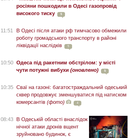
росіяни пошкодили в Одесі газопровід
високого тиску
5
11:51
В Одесі після атаки рф тимчасово обмежили
роботу громадського транспорту в районі
ліквідації наслідків
5
10:50
Одеса під ракетним обстрілом: у місті
чути потужні вибухи
(оновлено)
5
10:35
Сваї на газоні: багатостраждальний одеський
сквер продовжує зменшуватися під натиском
комерсантів
(фото)
4
08:43
В Одеській області внаслідок
нічної атаки дронів вщент
зруйновано будинок, є