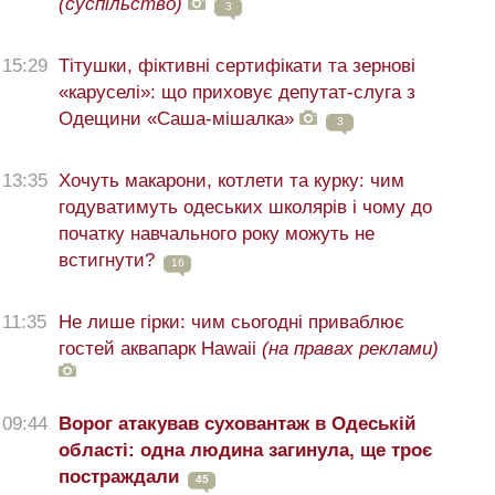
(суспільство)
3
15:29
Тітушки, фіктивні сертифікати та зернові
«каруселі»: що приховує депутат-слуга з
Одещини «Саша-мішалка»
3
13:35
Хочуть макарони, котлети та курку: чим
годуватимуть одеських школярів і чому до
початку навчального року можуть не
встигнути?
16
11:35
Не лише гірки: чим сьогодні приваблює
гостей аквапарк Hawaii
(на правах реклами)
09:44
Ворог атакував суховантаж в Одеській
області: одна людина загинула, ще троє
постраждали
45