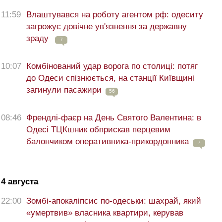
11:59
Влаштувався на роботу агентом рф: одеситу
загрожує довічне ув'язнення за державну
зраду
7
10:07
Комбінований удар ворога по столиці: потяг
до Одеси спізнюється, на станції Київщині
загинули пасажири
56
08:46
Френдлі-фаєр на День Святого Валентина: в
Одесі ТЦКшник обприскав перцевим
балончиком оперативника-прикордонника
7
4 августа
22:00
Зомбі-апокаліпсис по-одеськи: шахрай, який
«умертвив» власника квартири, керував