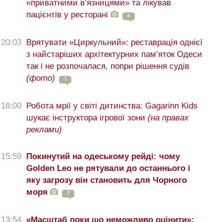
«приватними в’язницями» та лікував
пацієнтів у ресторані
8
20:03
Врятувати «Циркульний»: реставрація однієї
з найстаріших архітектурних пам’яток Одеси
так і не розпочалася, попри рішення судів
(фото)
7
18:00
Робота мрії у світі дитинства: Gagarinn Kids
шукає інструктора ігрової зони
(на правах
реклами)
15:59
Покинутий на одеському рейді: чому
Golden Leo не рятували до останнього і
яку загрозу він становить для Чорного
моря
7
13:54
«Масштаб поки що неможливо оцінити»: