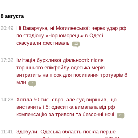
8 августа
20:49
Ні Вакарчука, ні Могилевської: через удар рф
по стадіону «Чорноморець» в Одесі
скасували фестиваль
12
17:32
Імітація бурхливої діяльності: після
торішнього епікфейлу одеська мерія
витратить на пісок для посипання тротуарів 8
млн
7
14:28
Хотіла 50 тис. євро, але суд вирішив, що
вистачить і 5: одеситка вимагала від рф
компенсацію за тривоги та безсонні ночі
28
11:41
Здобули: Одеська область посіла перше