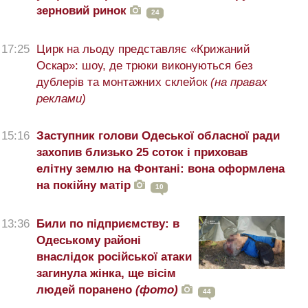
зерновий ринок
24
17:25
Цирк на льоду представляє «Крижаний
Оскар»: шоу, де трюки виконуються без
дублерів та монтажних склейок
(на правах
реклами)
15:16
Заступник голови Одеської обласної ради
захопив близько 25 соток і приховав
елітну землю на Фонтані: вона оформлена
на покійну матір
10
13:36
Били по підприємству: в
Одеському районі
внаслідок російської атаки
загинула жінка, ще вісім
людей поранено
(фото)
44