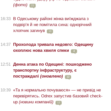
(фото)
21
16:33
В Одеському районі жінка виїжджала з
подвір’я й не помітила сина: однорічний
хлопчик загинув
10
14:37
Прохолода тривала недовго: Одещину
охоплює нова хвиля спеки
4
12:51
Денна атака по Одещині: пошкоджено
транспортну інфраструктуру, є
постраждалі
(оновлено)
12
10:39
«Та я нормально почуваюся» — не привід не
перевірятись. Odrex запустив базовий check-
up
(новини компаній)
12