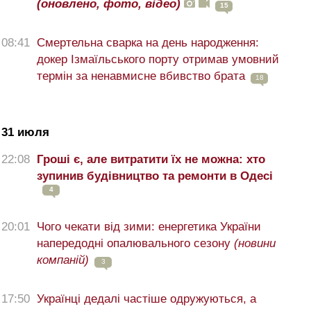
(оновлено, фото, відео)
15
08:41
Смертельна сварка на день народження:
докер Ізмаїльського порту отримав умовний
термін за ненавмисне вбивство брата
18
31 июля
22:08
Гроші є, але витратити їх не можна: хто
зупинив будівництво та ремонти в Одесі
4
20:01
Чого чекати від зими: енергетика України
напередодні опалювального сезону
(новини
компаній)
3
17:50
Українці дедалі частіше одружуються, а