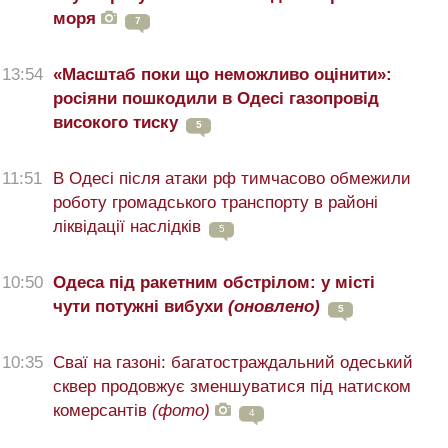
моря
7
13:54
«Масштаб поки що неможливо оцінити»:
росіяни пошкодили в Одесі газопровід
високого тиску
5
11:51
В Одесі після атаки рф тимчасово обмежили
роботу громадського транспорту в районі
ліквідації наслідків
5
10:50
Одеса під ракетним обстрілом: у місті
чути потужні вибухи
(оновлено)
5
10:35
Сваї на газоні: багатостраждальний одеський
сквер продовжує зменшуватися під натиском
комерсантів
(фото)
4