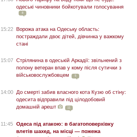
одеські чиновники бойкотували голосування
8
15:22
Ворожа атака на Одеську область:
постраждали двоє дітей, дівчинка у важкому
стані
15:07
Стрілянина в одеській Аркадії: звільнений з
полону ветеран впав у кому після сутички з
військовослужбовцем
5
14:00
До смерті забив власного кота Кузю об стіну:
одесита відправили під цілодобовий
домашній арешт
11
11:45
Одеса під атакою: в багатоповерхівку
влетів шахед, на місці — пожежа