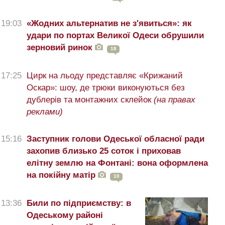
19:03
«Жодних альтернатив не з'явиться»: як
удари по портах Великої Одеси обрушили
зерновий ринок
18
17:25
Цирк на льоду представляє «Крижаний
Оскар»: шоу, де трюки виконуються без
дублерів та монтажних склейок
(на правах
реклами)
15:16
Заступник голови Одеської обласної ради
захопив близько 25 соток і приховав
елітну землю на Фонтані: вона оформлена
на покійну матір
10
13:36
Били по підприємству: в
Одеському районі