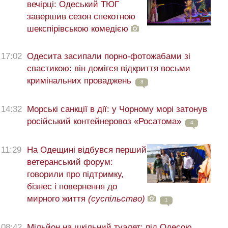
вечірці: Одеський ТЮГ
завершив сезон спекотною
шекспірівською комедією
17:02
Одесита засипали порно-фотожабами зі
свастикою: він домігся відкриття восьми
кримінальних проваджень
8
14:32
Морські санкції в дії: у Чорному морі затонув
російський контейнеровоз «Росатома»
4
11:29
На Одещині відбувся перший
ветеранський форум:
говорили про підтримку,
бізнес і повернення до
мирного життя
(суспільство)
1
08:42
Мільйон на шкільний туалет: під Одесою