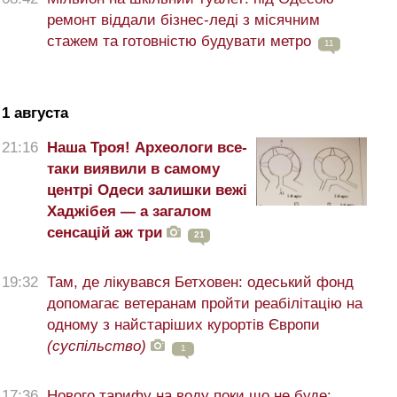
ремонт віддали бізнес-леді з місячним
стажем та готовністю будувати метро
11
1 августа
21:16
Наша Троя! Археологи все-
таки виявили в самому
центрі Одеси залишки вежі
Хаджібея — а загалом
сенсацій аж три
21
19:32
Там, де лікувався Бетховен: одеський фонд
допомагає ветеранам пройти реабілітацію на
одному з найстаріших курортів Європи
(суспільство)
1
17:36
Нового тарифу на воду поки що не буде: