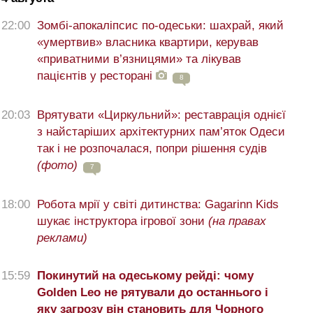
22:00
Зомбі-апокаліпсис по-одеськи: шахрай, який
«умертвив» власника квартири, керував
«приватними в’язницями» та лікував
пацієнтів у ресторані
8
20:03
Врятувати «Циркульний»: реставрація однієї
з найстаріших архітектурних пам’яток Одеси
так і не розпочалася, попри рішення судів
(фото)
7
18:00
Робота мрії у світі дитинства: Gagarinn Kids
шукає інструктора ігрової зони
(на правах
реклами)
15:59
Покинутий на одеському рейді: чому
Golden Leo не рятували до останнього і
яку загрозу він становить для Чорного