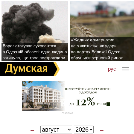
«Жодних альтернатив
Ворог атакував суховантаж
не з'явиться»: як удари
в Одеській області: одна людина
по портах Великої Одеси
загинула, ще троє постраждали
обрушили зерновий ринок
рус
Реклама
←
→