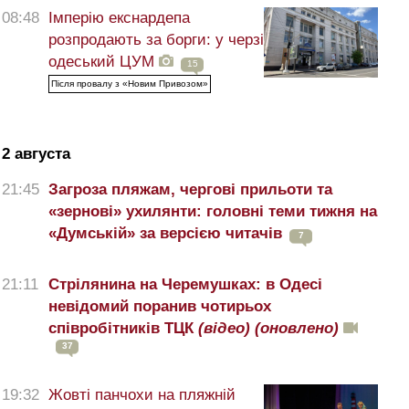
08:48
Імперію екснардепа
розпродають за борги: у черзі
одеський ЦУМ
15
Після провалу з «Новим Привозом»
2 августа
21:45
Загроза пляжам, чергові прильоти та
«зернові» ухилянти: головні теми тижня на
«Думській» за версією читачів
7
21:11
Стрілянина на Черемушках: в Одесі
невідомий поранив чотирьох
співробітників ТЦК
(відео)
(оновлено)
37
19:32
Жовті панчохи на пляжній