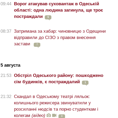
09:44
Ворог атакував суховантаж в Одеській
області: одна людина загинула, ще троє
постраждали
5
08:37
Затримана за хабар: чиновницю з Одещини
відправили до СІЗО з правом внесення
застави
7
5 августа
21:53
Обстріл Одеського району: пошкоджено
сім будинків, є постраждалий
1
21:32
Скандал в Одеському театрі ляльок:
колишнього режисера звинуватили у
розсиланні нюдсів та порно студенткам і
колегам
(відео)
8