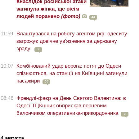
внаслідок російської атаки
загинула жінка, ще вісім
людей поранено
(фото)
43
11:59
Влаштувався на роботу агентом рф: одеситу
загрожує довічне ув'язнення за державну
зраду
7
10:07
Комбінований удар ворога: потяг до Одеси
спізнюється, на станції на Київщині загинули
пасажири
56
08:46
Френдлі-фаєр на День Святого Валентина: в
Одесі ТЦКшник обприскав перцевим
балончиком оперативника-прикордонника
7
4 августа