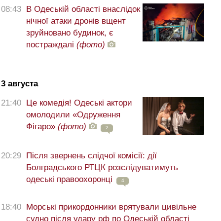
08:43
В Одеській області внаслідок
нічної атаки дронів вщент
зруйновано будинок, є
постраждалі
(фото)
3 августа
21:40
Це комедія! Одеські актори
омолодили «Одруження
Фігаро»
(фото)
2
20:29
Після звернень слідчої комісії: дії
Болградського РТЦК розслідуватимуть
одеські правоохоронці
4
18:40
Морські прикордонники врятували цивільне
судно після удару рф по Одеській області