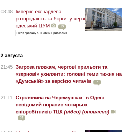
08:48
Імперію екснардепа
розпродають за борги: у черзі
одеський ЦУМ
15
Після провалу з «Новим Привозом»
2 августа
21:45
Загроза пляжам, чергові прильоти та
«зернові» ухилянти: головні теми тижня на
«Думській» за версією читачів
7
21:11
Стрілянина на Черемушках: в Одесі
невідомий поранив чотирьох
співробітників ТЦК
(відео)
(оновлено)
37