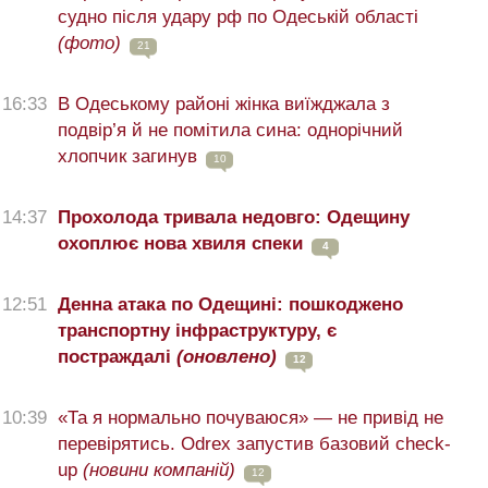
судно після удару рф по Одеській області
(фото)
21
16:33
В Одеському районі жінка виїжджала з
подвір’я й не помітила сина: однорічний
хлопчик загинув
10
14:37
Прохолода тривала недовго: Одещину
охоплює нова хвиля спеки
4
12:51
Денна атака по Одещині: пошкоджено
транспортну інфраструктуру, є
постраждалі
(оновлено)
12
10:39
«Та я нормально почуваюся» — не привід не
перевірятись. Odrex запустив базовий check-
up
(новини компаній)
12