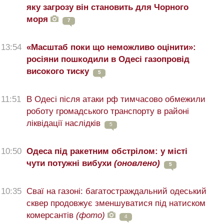
яку загрозу він становить для Чорного
моря
7
13:54
«Масштаб поки що неможливо оцінити»:
росіяни пошкодили в Одесі газопровід
високого тиску
5
11:51
В Одесі після атаки рф тимчасово обмежили
роботу громадського транспорту в районі
ліквідації наслідків
5
10:50
Одеса під ракетним обстрілом: у місті
чути потужні вибухи
(оновлено)
5
10:35
Сваї на газоні: багатостраждальний одеський
сквер продовжує зменшуватися під натиском
комерсантів
(фото)
4