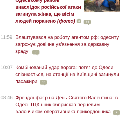
Одеському районі
внаслідок російської атаки
загинула жінка, ще вісім
людей поранено
(фото)
44
11:59
Влаштувався на роботу агентом рф: одеситу
загрожує довічне ув'язнення за державну
зраду
7
10:07
Комбінований удар ворога: потяг до Одеси
спізнюється, на станції на Київщині загинули
пасажири
56
08:46
Френдлі-фаєр на День Святого Валентина: в
Одесі ТЦКшник обприскав перцевим
балончиком оперативника-прикордонника
7