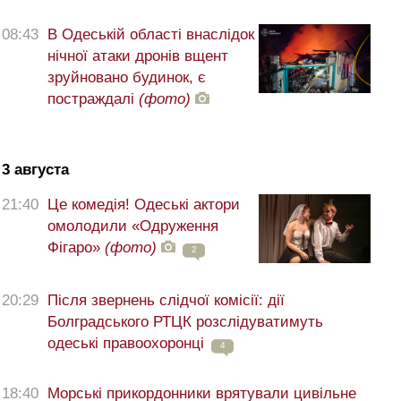
08:43
В Одеській області внаслідок
нічної атаки дронів вщент
зруйновано будинок, є
постраждалі
(фото)
3 августа
21:40
Це комедія! Одеські актори
омолодили «Одруження
Фігаро»
(фото)
2
20:29
Після звернень слідчої комісії: дії
Болградського РТЦК розслідуватимуть
одеські правоохоронці
4
18:40
Морські прикордонники врятували цивільне