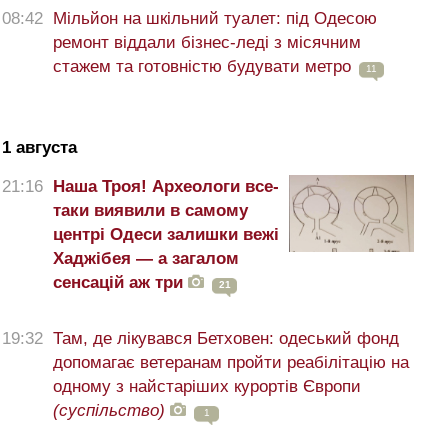
08:42
Мільйон на шкільний туалет: під Одесою
ремонт віддали бізнес-леді з місячним
стажем та готовністю будувати метро
11
1 августа
21:16
Наша Троя! Археологи все-
таки виявили в самому
центрі Одеси залишки вежі
Хаджібея — а загалом
сенсацій аж три
21
19:32
Там, де лікувався Бетховен: одеський фонд
допомагає ветеранам пройти реабілітацію на
одному з найстаріших курортів Європи
(суспільство)
1