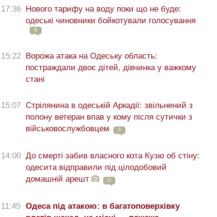
17:36
Нового тарифу на воду поки що не буде:
одеські чиновники бойкотували голосування
8
15:22
Ворожа атака на Одеську область:
постраждали двоє дітей, дівчинка у важкому
стані
15:07
Стрілянина в одеській Аркадії: звільнений з
полону ветеран впав у кому після сутички з
військовослужбовцем
5
14:00
До смерті забив власного кота Кузю об стіну:
одесита відправили під цілодобовий
домашній арешт
11
11:45
Одеса під атакою: в багатоповерхівку