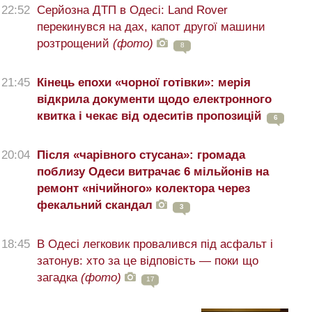
22:52
Серйозна ДТП в Одесі: Land Rover
перекинувся на дах, капот другої машини
розтрощений
(фото)
8
21:45
Кінець епохи «чорної готівки»: мерія
відкрила документи щодо електронного
квитка і чекає від одеситів пропозицій
6
20:04
Після «чарівного стусана»: громада
поблизу Одеси витрачає 6 мільйонів на
ремонт «нічийного» колектора через
фекальний скандал
3
18:45
В Одесі легковик провалився під асфальт і
затонув: хто за це відповість — поки що
загадка
(фото)
17