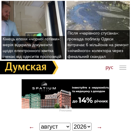
Після «чарівного стусана»:
Кінець епохи «чорної готівки»:
громада поблизу Одеси
мерія відкрила документи
витрачає 6 мільйонів на ремонт
щодо електронного квитка
«нічийного» колектора через
і чекає від одеситів пропозицій
фекальний скандал
рус
Реклама
←
→