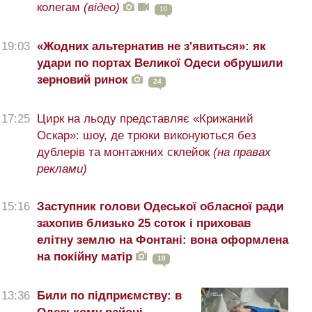
колегам
(відео)
10
19:03
«Жодних альтернатив не з'явиться»: як
удари по портах Великої Одеси обрушили
зерновий ринок
24
17:25
Цирк на льоду представляє «Крижаний
Оскар»: шоу, де трюки виконуються без
дублерів та монтажних склейок
(на правах
реклами)
15:16
Заступник голови Одеської обласної ради
захопив близько 25 соток і приховав
елітну землю на Фонтані: вона оформлена
на покійну матір
10
13:36
Били по підприємству: в