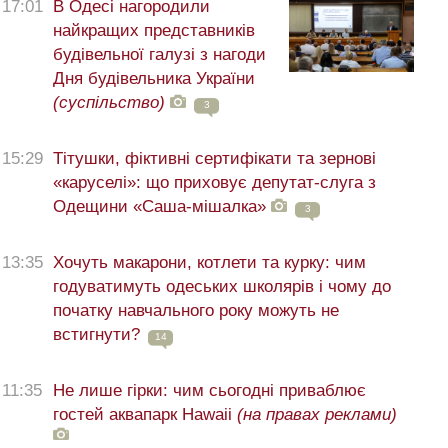
17:01
В Одесі нагородили
найкращих представників
будівельної галузі з нагоди
Дня будівельника України
(суспільство)
3
15:29
Тітушки, фіктивні сертифікати та зернові
«каруселі»: що приховує депутат-слуга з
Одещини «Саша-мішалка»
3
13:35
Хочуть макарони, котлети та курку: чим
годуватимуть одеських школярів і чому до
початку навчального року можуть не
встигнути?
14
11:35
Не лише гірки: чим сьогодні приваблює
гостей аквапарк Hawaii
(на правах реклами)