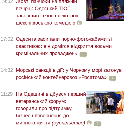
19:32
Жовті панчохи на пляжній
вечірці: Одеський ТЮГ
завершив сезон спекотною
шекспірівською комедією
17:02
Одесита засипали порно-фотожабами зі
свастикою: він домігся відкриття восьми
кримінальних проваджень
8
14:32
Морські санкції в дії: у Чорному морі затонув
російський контейнеровоз «Росатома»
4
11:29
На Одещині відбувся перший
ветеранський форум:
говорили про підтримку,
бізнес і повернення до
мирного життя
(суспільство)
1