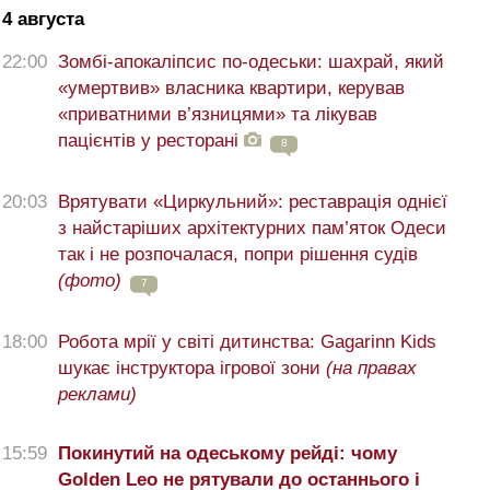
4 августа
22:00
Зомбі-апокаліпсис по-одеськи: шахрай, який
«умертвив» власника квартири, керував
«приватними в’язницями» та лікував
пацієнтів у ресторані
8
20:03
Врятувати «Циркульний»: реставрація однієї
з найстаріших архітектурних пам’яток Одеси
так і не розпочалася, попри рішення судів
(фото)
7
18:00
Робота мрії у світі дитинства: Gagarinn Kids
шукає інструктора ігрової зони
(на правах
реклами)
15:59
Покинутий на одеському рейді: чому
Golden Leo не рятували до останнього і