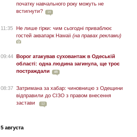
початку навчального року можуть не
встигнути?
16
11:35
Не лише гірки: чим сьогодні приваблює
гостей аквапарк Hawaii
(на правах реклами)
09:44
Ворог атакував суховантаж в Одеській
області: одна людина загинула, ще троє
постраждали
45
08:37
Затримана за хабар: чиновницю з Одещини
відправили до СІЗО з правом внесення
застави
12
5 августа