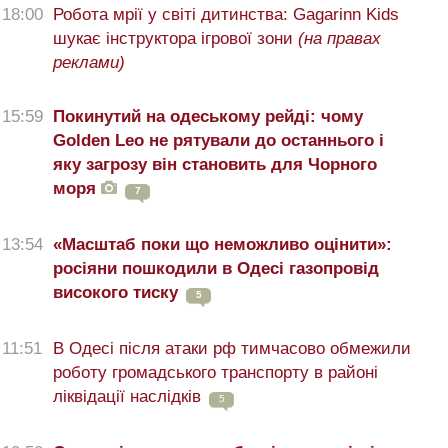
18:00
Робота мрії у світі дитинства: Gagarinn Kids
шукає інструктора ігрової зони
(на правах
реклами)
15:59
Покинутий на одеському рейді: чому
Golden Leo не рятували до останнього і
яку загрозу він становить для Чорного
моря
7
13:54
«Масштаб поки що неможливо оцінити»:
росіяни пошкодили в Одесі газопровід
високого тиску
5
11:51
В Одесі після атаки рф тимчасово обмежили
роботу громадського транспорту в районі
ліквідації наслідків
5