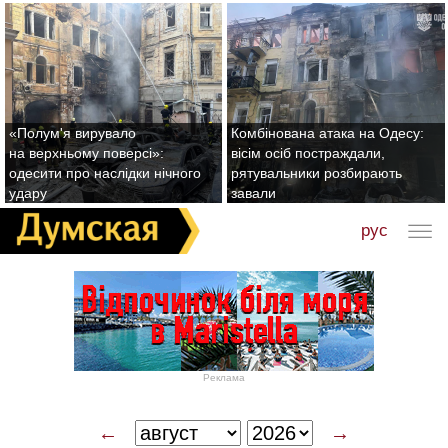
«Полум'я вирувало
Комбінована атака на Одесу:
на верхньому поверсі»:
вісім осіб постраждали,
одесити про наслідки нічного
рятувальники розбирають
удару
завали
рус
Реклама
←
→