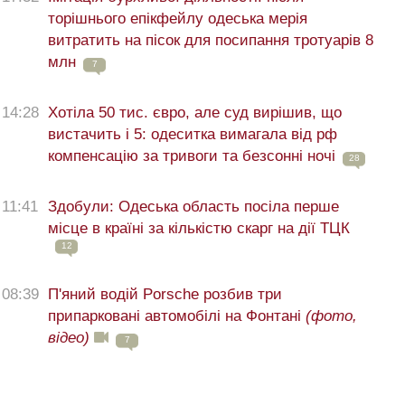
торішнього епікфейлу одеська мерія
витратить на пісок для посипання тротуарів 8
млн
7
14:28
Хотіла 50 тис. євро, але суд вирішив, що
вистачить і 5: одеситка вимагала від рф
компенсацію за тривоги та безсонні ночі
28
11:41
Здобули: Одеська область посіла перше
місце в країні за кількістю скарг на дії ТЦК
12
08:39
П'яний водій Porsche розбив три
припарковані автомобілі на Фонтані
(фото,
відео)
7