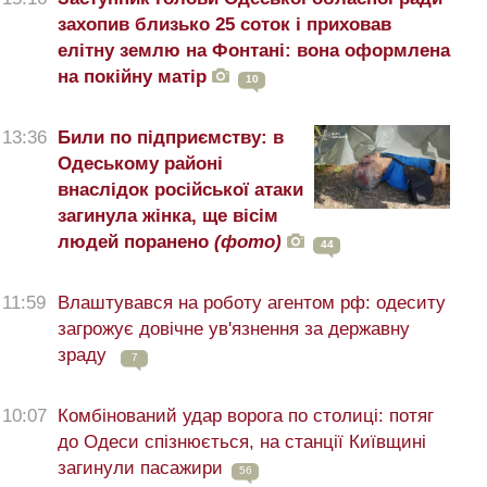
захопив близько 25 соток і приховав
елітну землю на Фонтані: вона оформлена
на покійну матір
10
13:36
Били по підприємству: в
Одеському районі
внаслідок російської атаки
загинула жінка, ще вісім
людей поранено
(фото)
44
11:59
Влаштувався на роботу агентом рф: одеситу
загрожує довічне ув'язнення за державну
зраду
7
10:07
Комбінований удар ворога по столиці: потяг
до Одеси спізнюється, на станції Київщині
загинули пасажири
56