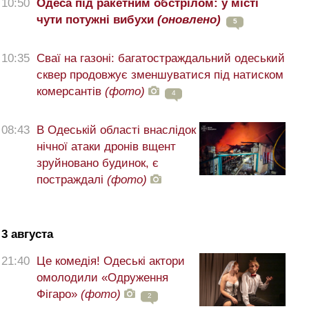
10:50
Одеса під ракетним обстрілом: у місті
чути потужні вибухи
(оновлено)
5
10:35
Сваї на газоні: багатостраждальний одеський
сквер продовжує зменшуватися під натиском
комерсантів
(фото)
4
08:43
В Одеській області внаслідок
нічної атаки дронів вщент
зруйновано будинок, є
постраждалі
(фото)
3 августа
21:40
Це комедія! Одеські актори
омолодили «Одруження
Фігаро»
(фото)
2