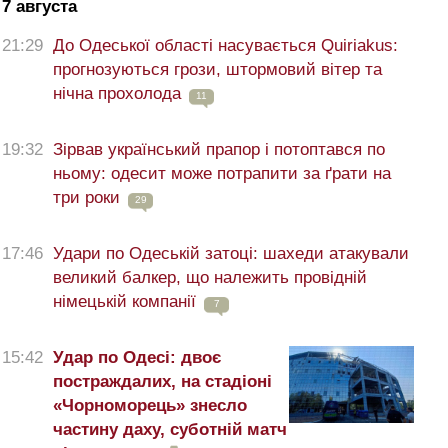
7 августа
21:29
До Одеської області насувається Quiriakus:
прогнозуються грози, штормовий вітер та
нічна прохолода
11
19:32
Зірвав український прапор і потоптався по
ньому: одесит може потрапити за ґрати на
три роки
29
17:46
Удари по Одеській затоці: шахеди атакували
великий балкер, що належить провідній
німецькій компанії
7
15:42
Удар по Одесі: двоє
постраждалих, на стадіоні
«Чорноморець» знесло
частину даху, суботній матч