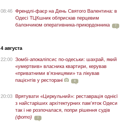
08:46
Френдлі-фаєр на День Святого Валентина: в
Одесі ТЦКшник обприскав перцевим
балончиком оперативника-прикордонника
7
4 августа
22:00
Зомбі-апокаліпсис по-одеськи: шахрай, який
«умертвив» власника квартири, керував
«приватними в’язницями» та лікував
пацієнтів у ресторані
8
20:03
Врятувати «Циркульний»: реставрація однієї
з найстаріших архітектурних пам’яток Одеси
так і не розпочалася, попри рішення судів
(фото)
7