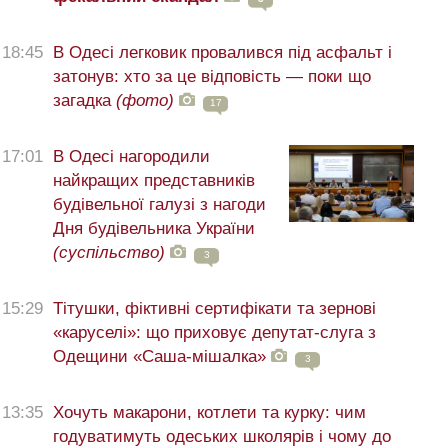
18:45
В Одесі легковик провалився під асфальт і
затонув: хто за це відповість — поки що
загадка
(фото)
17
17:01
В Одесі нагородили
найкращих представників
будівельної галузі з нагоди
Дня будівельника України
(суспільство)
3
15:29
Тітушки, фіктивні сертифікати та зернові
«каруселі»: що приховує депутат-слуга з
Одещини «Саша-мішалка»
3
13:35
Хочуть макарони, котлети та курку: чим
годуватимуть одеських школярів і чому до