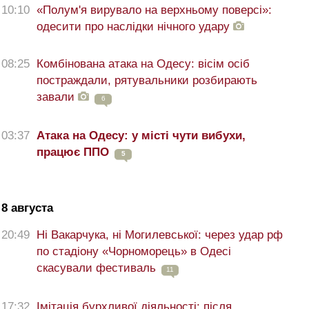
10:10
«Полум'я вирувало на верхньому поверсі»:
одесити про наслідки нічного удару
08:25
Комбінована атака на Одесу: вісім осіб
постраждали, рятувальники розбирають
завали
6
03:37
Атака на Одесу: у місті чути вибухи,
працює ППО
5
8 августа
20:49
Ні Вакарчука, ні Могилевської: через удар рф
по стадіону «Чорноморець» в Одесі
скасували фестиваль
11
17:32
Імітація бурхливої діяльності: після