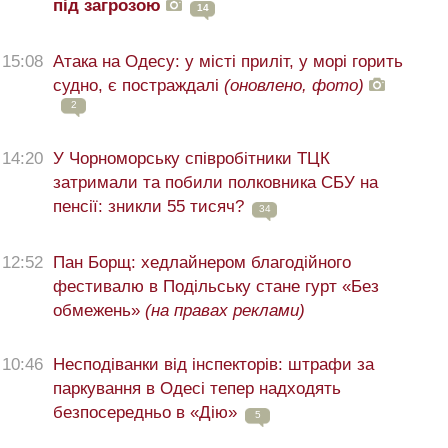
під загрозою
14
15:08
Атака на Одесу: у місті приліт, у морі горить
судно, є постраждалі
(оновлено, фото)
2
14:20
У Чорноморську співробітники ТЦК
затримали та побили полковника СБУ на
пенсії: зникли 55 тисяч?
34
12:52
Пан Борщ: хедлайнером благодійного
фестивалю в Подільську стане гурт «Без
обмежень»
(на правах реклами)
10:46
Несподіванки від інспекторів: штрафи за
паркування в Одесі тепер надходять
безпосередньо в «Дію»
5