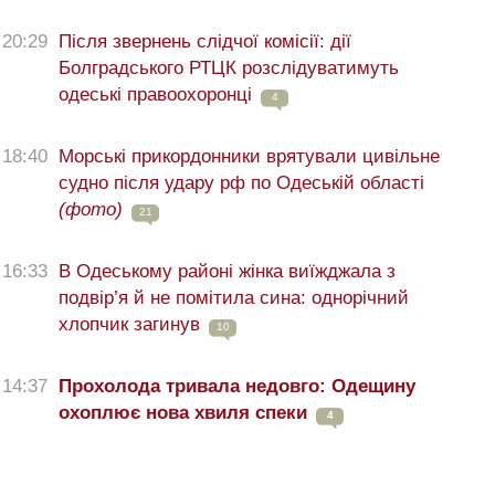
20:29
Після звернень слідчої комісії: дії
Болградського РТЦК розслідуватимуть
одеські правоохоронці
4
18:40
Морські прикордонники врятували цивільне
судно після удару рф по Одеській області
(фото)
21
16:33
В Одеському районі жінка виїжджала з
подвір’я й не помітила сина: однорічний
хлопчик загинув
10
14:37
Прохолода тривала недовго: Одещину
охоплює нова хвиля спеки
4