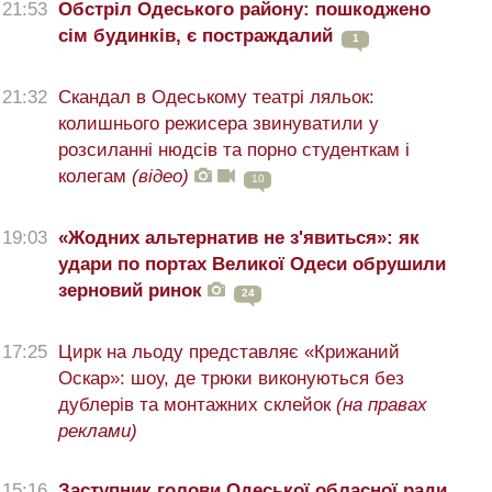
21:53
Обстріл Одеського району: пошкоджено
сім будинків, є постраждалий
1
21:32
Скандал в Одеському театрі ляльок:
колишнього режисера звинуватили у
розсиланні нюдсів та порно студенткам і
колегам
(відео)
10
19:03
«Жодних альтернатив не з'явиться»: як
удари по портах Великої Одеси обрушили
зерновий ринок
24
17:25
Цирк на льоду представляє «Крижаний
Оскар»: шоу, де трюки виконуються без
дублерів та монтажних склейок
(на правах
реклами)
15:16
Заступник голови Одеської обласної ради