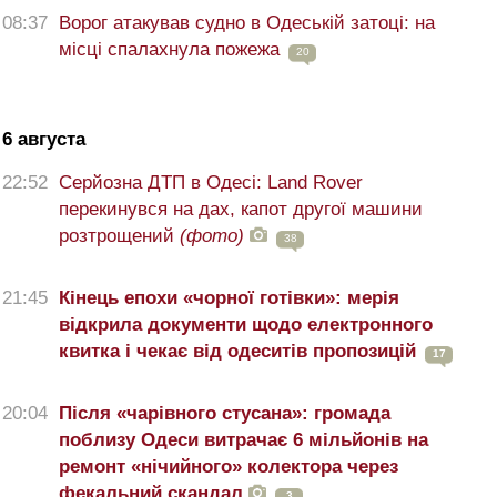
08:37
Ворог атакував судно в Одеській затоці: на
місці спалахнула пожежа
20
6 августа
22:52
Серйозна ДТП в Одесі: Land Rover
перекинувся на дах, капот другої машини
розтрощений
(фото)
38
21:45
Кінець епохи «чорної готівки»: мерія
відкрила документи щодо електронного
квитка і чекає від одеситів пропозицій
17
20:04
Після «чарівного стусана»: громада
поблизу Одеси витрачає 6 мільйонів на
ремонт «нічийного» колектора через
фекальний скандал
3