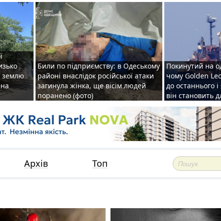
ї
изько
Били по підприємству: в Одеському
Покинутий на о
у землю
районі внаслідок російської атаки
чому Golden Le
ена
загинула жінка, ще вісім людей
до останнього і
поранено (фото)
він становить 
Архів
Топ