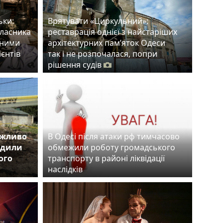
ьки:
Врятувати «Циркульний»:
власника
реставрація однієї з найстаріших
тними
архітектурних пам’яток Одеси
ієнтів
так і не розпочалася, попри
рішення судів
ожливо
В Одесі після атаки рф тимчасово
одили
обмежили роботу громадського
ого
транспорту в районі ліквідації
наслідків