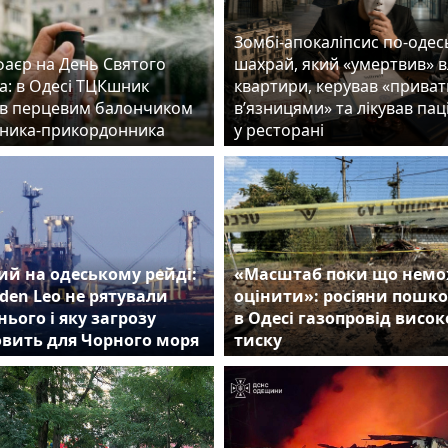
Зомбі-апокаліпсис по-одес
фаєр на День Святого
шахрай, який «умертвив» 
а: в Одесі ТЦКшник
квартири, керував «прива
в перцевим балончиком
в’язницями» та лікував пац
ника-прикордонника
у ресторані
й на одеському рейді:
«Масштаб поки що нем
den Leo не рятували
оцінити»: росіяни пошк
нього і яку загрозу
в Одесі газопровід висок
овить для Чорного моря
тиску