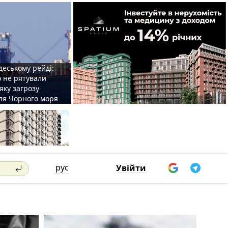
деському рейді:
o не рятували
 яку загрозу
для Чорного моря
рус
Увійти