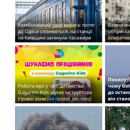
Френдлі-
Комбінований удар ворога: потяг
Валентин
до Одеси спізнюється, на станції
обприска
на Київщині загинули пасажири
оператив
Покинути
Робота мрії у світі дитинства:
чому Gol
Gagarinn Kids шукає інструктора
до остан
ігрової зони
(на правах реклами)
він стан