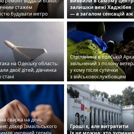
ю ремонт віддали бізнес-
виявили в самому центр
сячним стажем
залишки вежі Хаджібея
істю будувати метро
— а загалом сенсацій аж
Стрілянина в одеській Аркад
така на Одеську область:
звільнений з полону ветер
ли двоє дітей, дівчинка
у кому після сутички
у стані
з військовослужбовцем
на сварка на день
ня: докер Ізмаїльського
Гроші є, але витратити
римав умовний термін
їх не можна: хто зупини