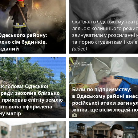
Скандал в Одеському театр
ляльок: колишнього режи
Одеського району:
звинуватили у розсиланні 
ено сім будинків,
та порно студенткам і кол
аждалий
(відео)
к голови Одеської
Били по підприємству:
 ради захопив близько
в Одеському районі внас
 і приховав елітну землю
російської атаки загину
ні: вона оформлена
жінка, ще вісім людей п
ну матір