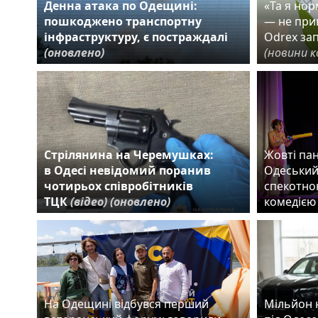
Денна атака по Одещині:
«Та я но
пошкоджено транспортну
— не прив
інфраструктуру, є постраждалі
Odrex за
(оновлено)
(новини к
Стрілянина на Черемушках:
Жовті пан
в Одесі невідомий поранив
Одеський
чотирьох співробітників
спекотно
ТЦК
(відео)
(оновлено)
комедіє
На Одещині відбувся перший
Мільйон 