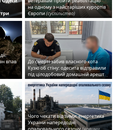
і Одеси
ветеранам пройти реабілітацію
на одному з найстаріших курортів
 три
Європи
(суспільство)
ії:
ан впав
До смерті забив власного кота
Кузю об стіну: одесита відправили
під цілодобовий домашній арешт
Чого чекати від зими: енергетика
України напередодні
в
опалювального сезону
(новини