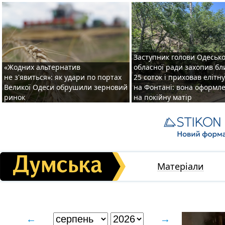
Заступник голови Одесько
«Жодних альтернатив
обласної ради захопив бл
не з'явиться»: як удари по портах
25 соток і приховав елітн
Великої Одеси обрушили зерновий
на Фонтані: вона оформл
ринок
на покійну матір
Матеріали
←
→