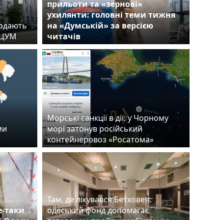
прильоти та «зернові»
ухилянти: головні теми тижня
родають
на «Думській» за версією
й ЦУМ
читачів
Морські санкції в дії: у Чорному
ми
морі затонув російський
контейнеровоз «Росатома»
Там, де лікувався Бетховен:
е-таки
одеський фонд допомагає