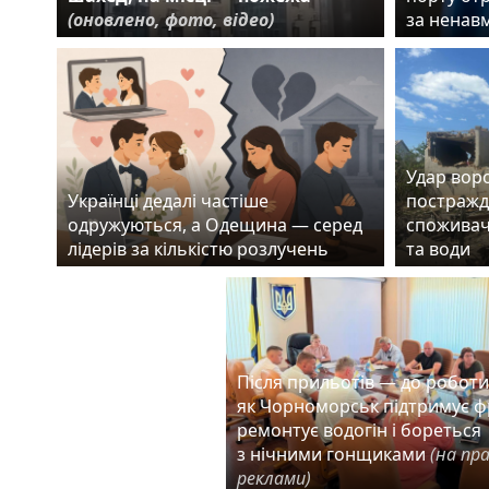
(оновлено, фото, відео)
за ненав
Удар воро
Українці дедалі частіше
постражд
одружуються, а Одещина — серед
споживач
лідерів за кількістю розлучень
та води
Після прильотів — до роботи
як Чорноморськ підтримує ф
ремонтує водогін і бореться
з нічними гонщиками
(на пр
реклами)