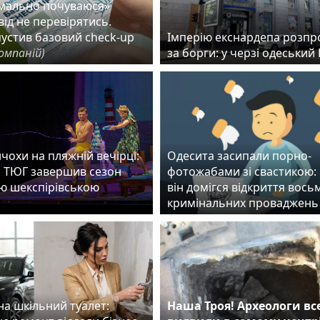
рмально почуваюся»
ід не перевірятись.
пустив базовий check-up
Імперію екснардепа розп
омпаній)
за борги: у черзі одеськи
чохи на пляжній вечірці:
Одесита засипали порно-
 ТЮГ завершив сезон
фотожабами зі свастикою:
ю шекспірівською
він домігся відкриття вось
ю
кримінальних проваджень
на шкільний туалет:
Наша Троя! Археологи вс