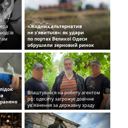
і
сера
«Жодних альтернатив
нюдсів
не з'явиться»: як удари
егам
по портах Великої Одеси
обрушили зерновий ринок
лідок
Влаштувався на роботу агентом
ла
рф: одеситу загрожує довічне
оранено
ув'язнення за державну зраду