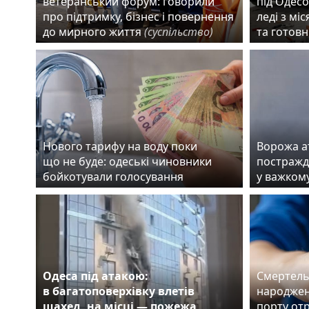
ветеранський форум: говорили
під Одесо
про підтримку, бізнес і повернення
леді з мі
до мирного життя
(суспільство)
та готовн
Нового тарифу на воду поки
Ворожа а
що не буде: одеські чиновники
постражда
бойкотували голосування
у важком
Одеса під атакою:
Смертель
в багатоповерхівку влетів
народжен
шахед, на місці — пожежа
порту от