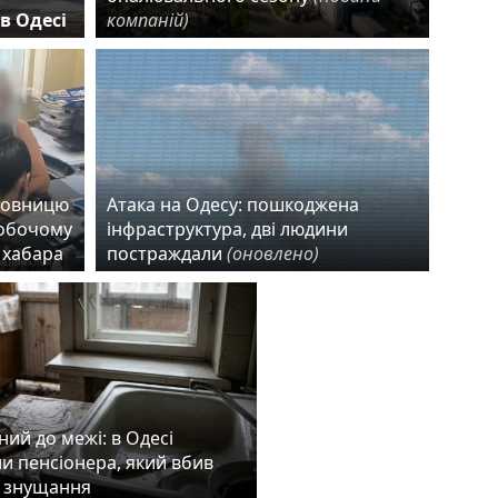
в Одесі
компаній)
новницю
Атака на Одесу: пошкоджена
робочому
інфраструктура, дві людини
 хабара
постраждали
(оновлено)
ий до межі: в Одесі
и пенсіонера, який вбив
а знущання