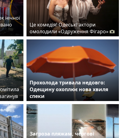
ок нічної
овано
Це комедія! Одеські актори
омолодили «Одруження Фігаро»
Прохолода тривала недовго:
помітила
Одещину охоплює нова хвиля
загинув
спеки
Загроза пляжам, чергові