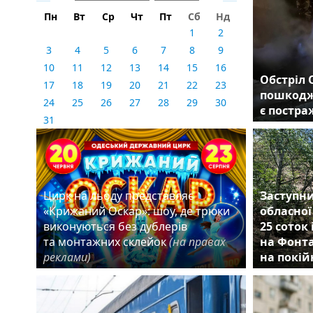
Пн
Вт
Ср
Чт
Пт
Сб
Нд
1
2
3
4
5
6
7
8
9
10
11
12
13
14
15
16
Обстріл 
17
18
19
20
21
22
23
пошкодж
24
25
26
27
28
29
30
є постр
31
Цирк на льоду представляє
Заступни
«Крижаний Оскар»: шоу, де трюки
обласної
виконуються без дублерів
25 соток
та монтажних склейок
(на правах
на Фонта
реклами)
на покій