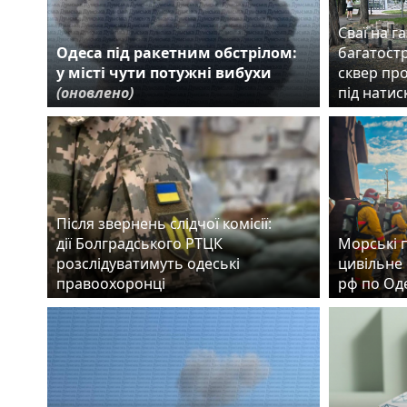
Сваї на га
Одеса під ракетним обстрілом:
багатост
у місті чути потужні вибухи
сквер пр
(оновлено)
під нати
Після звернень слідчої комісії:
дії Болградського РТЦК
Морські 
розслідуватимуть одеські
цивільне 
правоохоронці
рф по Од