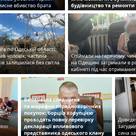
мисне вбивство брата
будівництво та ремонти 
га по Одеській області:
ав чоловік, частина
Спіймали на гарячому: чи
ів залишилася без світла
на Одещині затримали в 
кабінеті під час отримання
Величезна спадщина
:
та марафон передноворічних
ронт,
покупок: борці з корупцією
проводять повну перевірку
Доведен
авах
декларації впливового
засудил
представника одеського клану
сина з