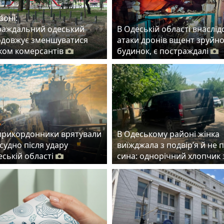
зоні:
раждальний одеський
В Одеській області внаслід
одовжує зменшуватися
атаки дронів вщент зруйн
ском комерсантів
будинок, є постраждалі
прикордонники врятували
В Одеському районі жінка
судно після удару
виїжджала з подвір’я й не 
еській області
сина: однорічний хлопчик 