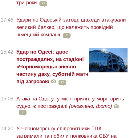
три роки
29
17:46
Удари по Одеській затоці: шахеди атакували
великий балкер, що належить провідній
німецькій компанії
7
15:42
Удар по Одесі: двоє
постраждалих, на стадіоні
«Чорноморець» знесло
частину даху, суботній матч
під загрозою
13
15:08
Атака на Одесу: у місті приліт, у морі горить
судно, є постраждалі
(оновлено, фото)
2
14:20
У Чорноморську співробітники ТЦК
затримали та побили полковника СБУ на