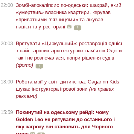
22:00
Зомбі-апокаліпсис по-одеськи: шахрай, який
«умертвив» власника квартири, керував
«приватними в’язницями» та лікував
пацієнтів у ресторані
8
20:03
Врятувати «Циркульний»: реставрація однієї
з найстаріших архітектурних пам’яток Одеси
так і не розпочалася, попри рішення судів
(фото)
7
18:00
Робота мрії у світі дитинства: Gagarinn Kids
шукає інструктора ігрової зони
(на правах
реклами)
15:59
Покинутий на одеському рейді: чому
Golden Leo не рятували до останнього і
яку загрозу він становить для Чорного
моря