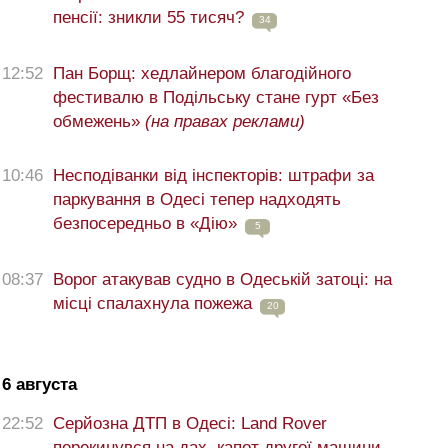
пенсії: зникли 55 тисяч?
34
12:52
Пан Борщ: хедлайнером благодійного
фестивалю в Подільську стане гурт «Без
обмежень»
(на правах реклами)
10:46
Несподіванки від інспекторів: штрафи за
паркування в Одесі тепер надходять
безпосередньо в «Дію»
5
08:37
Ворог атакував судно в Одеській затоці: на
місці спалахнула пожежа
20
6 августа
22:52
Серйозна ДТП в Одесі: Land Rover
перекинувся на дах, капот другої машини