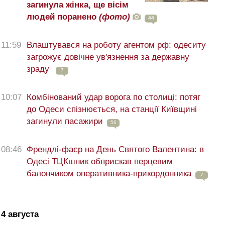
загинула жінка, ще вісім
людей поранено
(фото)
44
11:59
Влаштувався на роботу агентом рф: одеситу
загрожує довічне ув'язнення за державну
зраду
7
10:07
Комбінований удар ворога по столиці: потяг
до Одеси спізнюється, на станції Київщині
загинули пасажири
56
08:46
Френдлі-фаєр на День Святого Валентина: в
Одесі ТЦКшник обприскав перцевим
балончиком оперативника-прикордонника
7
4 августа