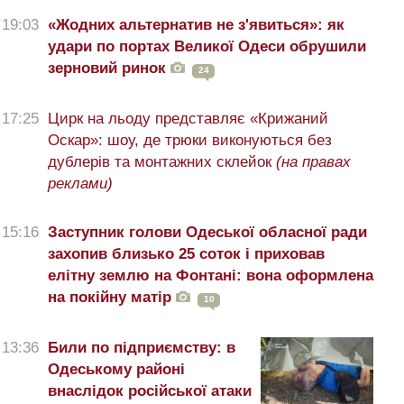
19:03
«Жодних альтернатив не з'явиться»: як
удари по портах Великої Одеси обрушили
зерновий ринок
24
17:25
Цирк на льоду представляє «Крижаний
Оскар»: шоу, де трюки виконуються без
дублерів та монтажних склейок
(на правах
реклами)
15:16
Заступник голови Одеської обласної ради
захопив близько 25 соток і приховав
елітну землю на Фонтані: вона оформлена
на покійну матір
10
13:36
Били по підприємству: в
Одеському районі
внаслідок російської атаки