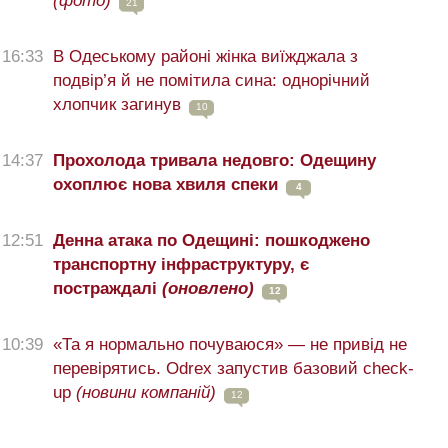
(фото)
21
16:33
В Одеському районі жінка виїжджала з
подвір’я й не помітила сина: однорічний
хлопчик загинув
10
14:37
Прохолода тривала недовго: Одещину
охоплює нова хвиля спеки
4
12:51
Денна атака по Одещині: пошкоджено
транспортну інфраструктуру, є
постраждалі
(оновлено)
12
10:39
«Та я нормально почуваюся» — не привід не
перевірятись. Odrex запустив базовий check-
up
(новини компаній)
12