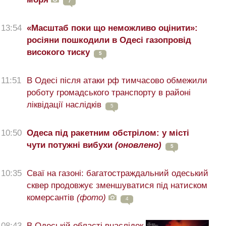
7
13:54
«Масштаб поки що неможливо оцінити»:
росіяни пошкодили в Одесі газопровід
високого тиску
5
11:51
В Одесі після атаки рф тимчасово обмежили
роботу громадського транспорту в районі
ліквідації наслідків
5
10:50
Одеса під ракетним обстрілом: у місті
чути потужні вибухи
(оновлено)
5
10:35
Сваї на газоні: багатостраждальний одеський
сквер продовжує зменшуватися під натиском
комерсантів
(фото)
4
08:43
В Одеській області внаслідок