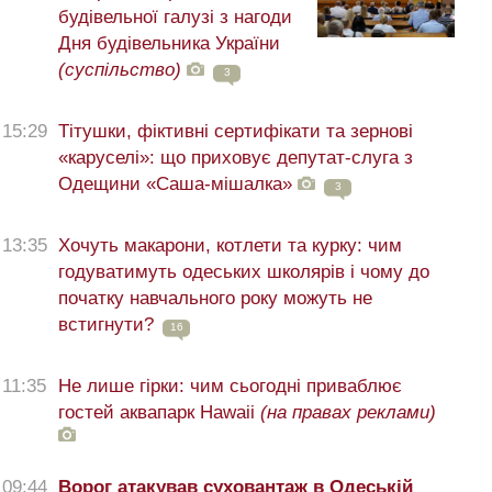
будівельної галузі з нагоди
Дня будівельника України
(суспільство)
3
15:29
Тітушки, фіктивні сертифікати та зернові
«каруселі»: що приховує депутат-слуга з
Одещини «Саша-мішалка»
3
13:35
Хочуть макарони, котлети та курку: чим
годуватимуть одеських школярів і чому до
початку навчального року можуть не
встигнути?
16
11:35
Не лише гірки: чим сьогодні приваблює
гостей аквапарк Hawaii
(на правах реклами)
09:44
Ворог атакував суховантаж в Одеській