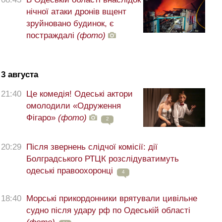
нічної атаки дронів вщент
зруйновано будинок, є
постраждалі
(фото)
3 августа
21:40
Це комедія! Одеські актори
омолодили «Одруження
Фігаро»
(фото)
2
20:29
Після звернень слідчої комісії: дії
Болградського РТЦК розслідуватимуть
одеські правоохоронці
4
18:40
Морські прикордонники врятували цивільне
судно після удару рф по Одеській області