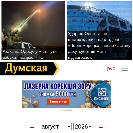
Удар по Одесі: двоє
постраждалих, на стадіоні
«Чорноморець» знесло частину
Атака на Одесу: у місті чути
даху, суботній матч
вибухи, працює ППО
під загрозою
рус
Реклама
←
→