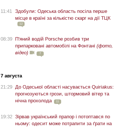
11:41
Здобули: Одеська область посіла перше
місце в країні за кількістю скарг на дії ТЦК
12
08:39
П'яний водій Porsche розбив три
припарковані автомобілі на Фонтані
(фото,
відео)
7
7 августа
21:29
До Одеської області насувається Quiriakus:
прогнозуються грози, штормовий вітер та
нічна прохолода
11
19:32
Зірвав український прапор і потоптався по
ньому: одесит може потрапити за ґрати на