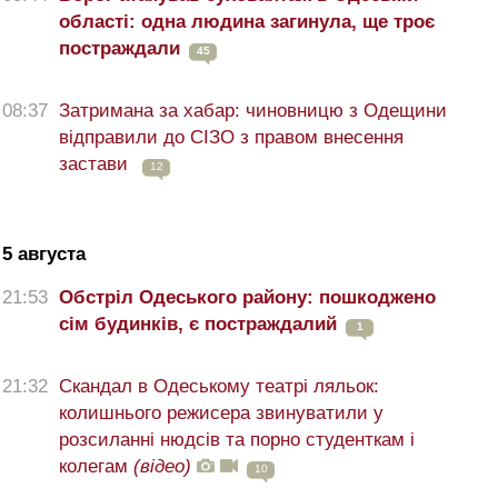
області: одна людина загинула, ще троє
постраждали
45
08:37
Затримана за хабар: чиновницю з Одещини
відправили до СІЗО з правом внесення
застави
12
5 августа
21:53
Обстріл Одеського району: пошкоджено
сім будинків, є постраждалий
1
21:32
Скандал в Одеському театрі ляльок:
колишнього режисера звинуватили у
розсиланні нюдсів та порно студенткам і
колегам
(відео)
10