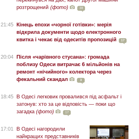
розтрощений
(фото)
38
21:45
Кінець епохи «чорної готівки»: мерія
відкрила документи щодо електронного
квитка і чекає від одеситів пропозицій
17
20:04
Після «чарівного стусана»: громада
поблизу Одеси витрачає 6 мільйонів на
ремонт «нічийного» колектора через
фекальний скандал
3
18:45
В Одесі легковик провалився під асфальт і
затонув: хто за це відповість — поки що
загадка
(фото)
17
17:01
В Одесі нагородили
найкращих представників