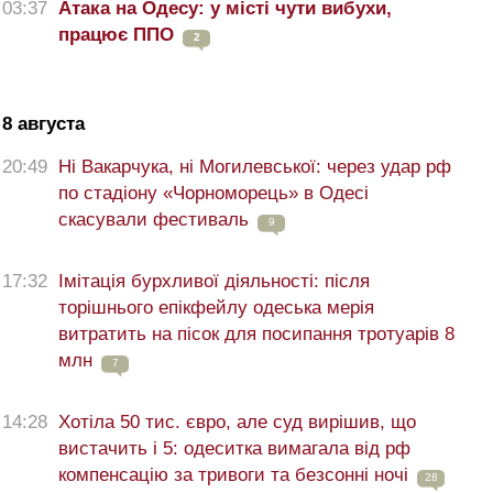
03:37
Атака на Одесу: у місті чути вибухи,
працює ППО
2
8 августа
20:49
Ні Вакарчука, ні Могилевської: через удар рф
по стадіону «Чорноморець» в Одесі
скасували фестиваль
9
17:32
Імітація бурхливої діяльності: після
торішнього епікфейлу одеська мерія
витратить на пісок для посипання тротуарів 8
млн
7
14:28
Хотіла 50 тис. євро, але суд вирішив, що
вистачить і 5: одеситка вимагала від рф
компенсацію за тривоги та безсонні ночі
28