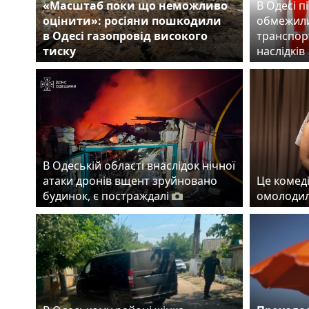
«Масштаб поки що неможливо
В Одесі п
оцінити»: росіяни пошкодили
обмежили
в Одесі газопровід високого
транспорт
тиску
наслідків
В Одеській області внаслідок нічної
атаки дронів вщент зруйновано
Це комеді
будинок, є постраждалі
омолодил