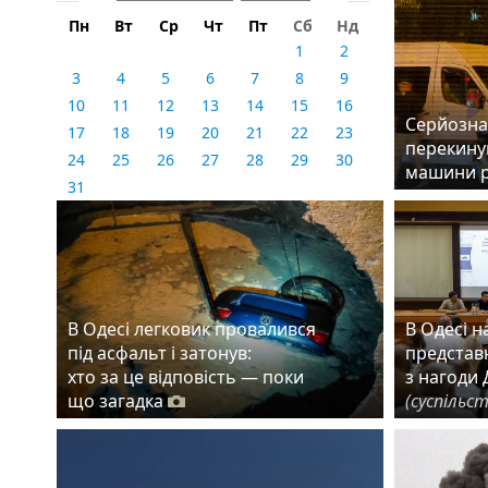
Пн
Вт
Ср
Чт
Пт
Сб
Нд
1
2
3
4
5
6
7
8
9
10
11
12
13
14
15
16
Серйозна 
17
18
19
20
21
22
23
перекинув
24
25
26
27
28
29
30
машини 
31
В Одесі легковик провалився
В Одесі 
під асфальт і затонув:
представн
хто за це відповість — поки
з нагоди 
що загадка
(суспільс