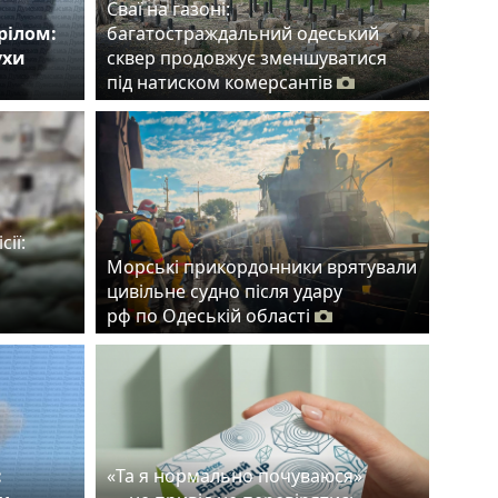
Сваї на газоні:
рілом:
багатостраждальний одеський
ухи
сквер продовжує зменшуватися
під натиском комерсантів
сії:
Морські прикордонники врятували
цивільне судно після удару
рф по Одеській області
:
«Та я нормально почуваюся»