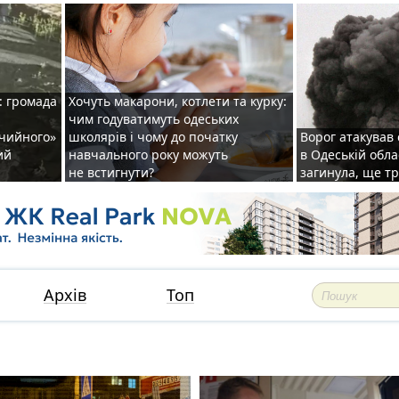
: громада
Хочуть макарони, котлети та курку:
чим годуватимуть одеських
ічийного»
школярів і чому до початку
Ворог атакував
ий
навчального року можуть
в Одеській обла
не встигнути?
загинула, ще т
Архів
Топ