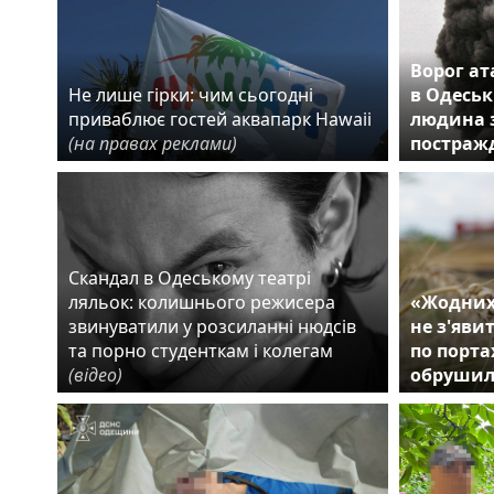
Ворог ат
Не лише гірки: чим сьогодні
в Одеськ
приваблює гостей аквапарк Hawaii
людина з
(на правах реклами)
постраж
Скандал в Одеському театрі
ляльок: колишнього режисера
«Жодних
звинуватили у розсиланні нюдсів
не з'яви
та порно студенткам і колегам
по порта
(відео)
обрушил