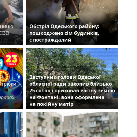
вницю
Обстріл Одеського району:
СІЗО
пошкоджено сім будинків,
ви
є постраждалий
є
Заступник голови Одеської
е трюки
обласної ради захопив близько
25 соток і приховав елітну землю
правах
на Фонтані: вона оформлена
на покійну матір