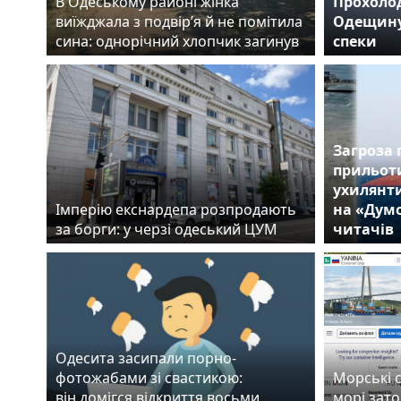
В Одеському районі жінка
Прохолод
виїжджала з подвір’я й не помітила
Одещину
сина: однорічний хлопчик загинув
спеки
Загроза 
прильоти
ухилянти
Імперію екснардепа розпродають
на «Думс
за борги: у черзі одеський ЦУМ
читачів
Одесита засипали порно-
фотожабами зі свастикою:
Морські с
він домігся відкриття восьми
морі зато