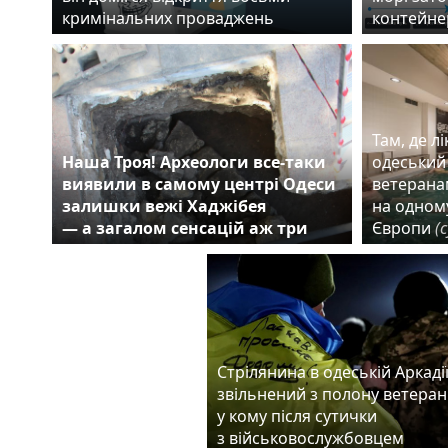
кримінальних проваджень
контейне
Там, де л
Наша Троя! Археологи все-таки
одеський
виявили в самому центрі Одеси
ветерана
залишки вежі Хаджібея
на одному
— а загалом сенсацій аж три
Європи
(
Стрілянина в одеській Аркадії
звільнений з полону ветеран
у кому після сутички
з військовослужбовцем