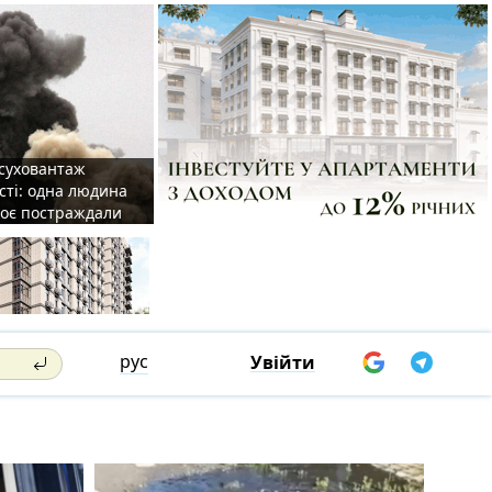
 суховантаж
сті: одна людина
роє постраждали
рус
Увійти