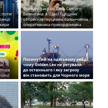
Френдлі-фаєр на День Святого
 потяг
Валентина: в Одесі ТЦКшник
танції
обприскав перцевим балончиком
ажири
оперативника-прикордонника
Покинутий на одеському рейді:
а:
чому Golden Leo не рятували
ктора
до останнього і яку загрозу
лами)
він становить для Чорного моря