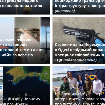
а тривала недовго:
пошкоджено транспортн
 охоплює нова хвиля
інфраструктуру, є постр
(оновлено)
пляжам, чергові
 та «зернові»
Стрілянина на Черемушк
: головні теми тижня
в Одесі невідомий пора
ькій» за версією
чотирьох співробітників
ТЦК
(відео)
(оновлено)
На Одещині відбувся пер
анкції в дії: у Чорному
ветеранський форум: гово
нув російський
про підтримку, бізнес і по