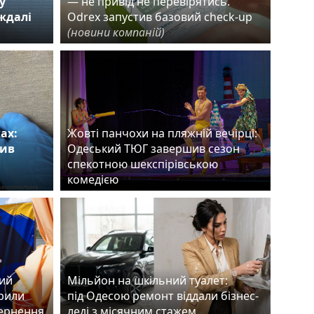
у
— не привід не перевірятись.
аждалі
Odrex запустив базовий check-up
(новини компаній)
ах:
Жовті панчохи на пляжній вечірці:
нив
Одеський ТЮГ завершив сезон
спекотною шекспірівською
комедією
ший
Мільйон на шкільний туалет:
рили
під Одесою ремонт віддали бізнес-
вернення
леді з місячним стажем