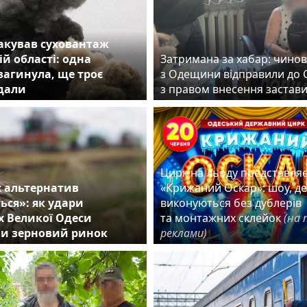
акував суховантаж
ій області: одна
Затримана за хабар: чино
агинула, ще троє
з Одещини відправили до 
дали
з правом внесення заста
Цирк на льоду представля
 альтернатив
«Крижаний Оскар»: шоу, д
ться»: як удари
виконуються без дублерів
х Великої Одеси
та монтажних склейок
(на 
и зерновий ринок
реклами)