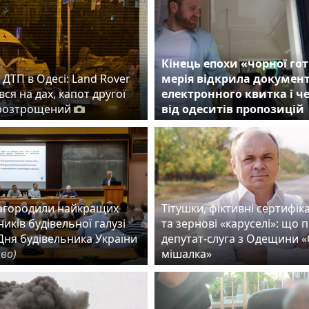
Кінець епохи «чорної гот
ДТП в Одесі: Land Rover
мерія відкрила докумен
ся на дах, капот другої
електронного квитка і ч
розтрощений
від одеситів пропозицій
нагородили найкращих
Тітушки, фіктивні сертифік
иків будівельної галузі
та зернові «каруселі»: що 
Дня будівельника України
депутат-слуга з Одещини 
тво)
мішалка»