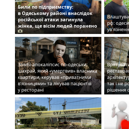
Били по підприємству:
в Одеському районі внаслідок
Влаштува
російської атаки загинула
рф: одеси
жінка, ще вісім людей поранено
ув'язнен
Зомбі-апокаліпсис по-одеськи:
Врятуват
шахрай, який «умертвив» власника
реставрац
квартири, керував «приватними
архітекту
в’язницями» та лікував пацієнтів
так і не 
у ресторані
рішення 