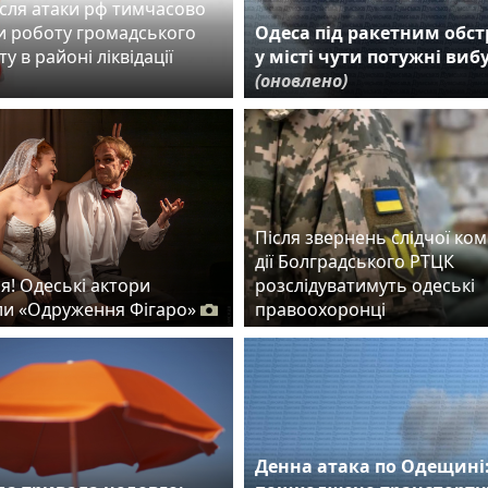
ісля атаки рф тимчасово
 роботу громадського
Одеса під ракетним обст
у в районі ліквідації
у місті чути потужні виб
(оновлено)
Після звернень слідчої комі
дії Болградського РТЦК
я! Одеські актори
розслідуватимуть одеські
и «Одруження Фігаро»
правоохоронці
Денна атака по Одещині