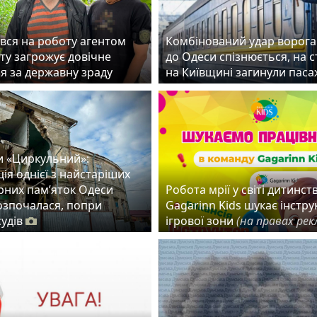
вся на роботу агентом
Комбінований удар ворога:
ту загрожує довічне
до Одеси спізнюється, на с
ня за державну зраду
на Київщині загинули пас
и «Циркульний»:
ія однієї з найстаріших
рних пам’яток Одеси
Робота мрії у світі дитинств
розпочалася, попри
Gagarinn Kids шукає інстру
судів
ігрової зони
(на правах рек