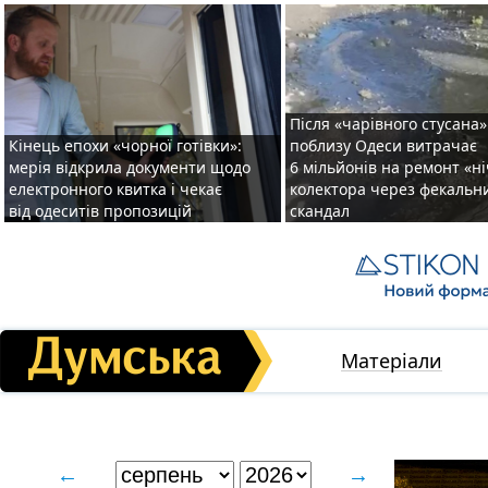
Після «чарівного стусана»
Кінець епохи «чорної готівки»:
поблизу Одеси витрачає
мерія відкрила документи щодо
6 мільйонів на ремонт «н
електронного квитка і чекає
колектора через фекальн
від одеситів пропозицій
скандал
Матеріали
←
→