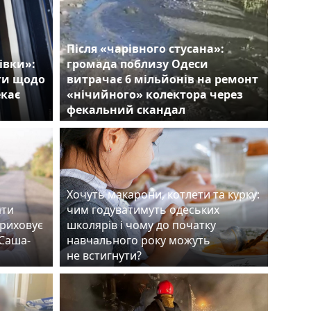
Після «чарівного стусана»:
івки»:
громада поблизу Одеси
ти щодо
витрачає 6 мільйонів на ремонт
екає
«нічийного» колектора через
фекальний скандал
Хочуть макарони, котлети та курку:
ати
чим годуватимуть одеських
приховує
школярів і чому до початку
«Саша-
навчального року можуть
не встигнути?