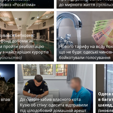
ровоз «Росатома»
до мирного життя
(суспіль
ікувався Бетховен:
 фонд допомагає
м пройти реабілітацію
Нового тарифу на воду по
 з найстаріших курортів
що не буде: одеські чинов
суспільство)
бойкотували голосування
:
Одеса 
 впав
До смерті забив власного кота
в бага
Кузю об стіну: одесита відправили
шахед,
під цілодобовий домашній арешт
(оновле