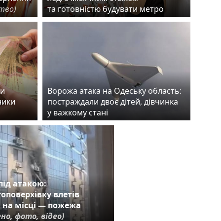
ство)
та готовністю будувати метро
ки
Ворожа атака на Одеську область:
ники
постраждали двоє дітей, дівчинка
у важкому стані
під атакою:
топоверхівку влетів
 на місці — пожежа
но, фото, відео)