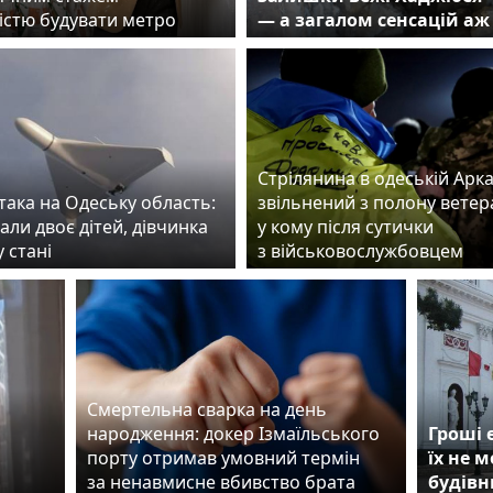
істю будувати метро
— а загалом сенсацій аж
Стрілянина в одеській Аркад
така на Одеську область:
звільнений з полону ветер
ли двоє дітей, дівчинка
у кому після сутички
у стані
з військовослужбовцем
Смертельна сварка на день
народження: докер Ізмаїльського
Гроші 
порту отримав умовний термін
їх не 
за ненавмисне вбивство брата
будівн