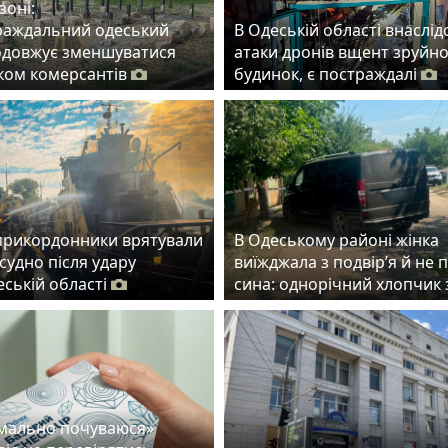
зоні:
раждальний одеський
В Одеській області внаслід
одовжує зменшуватися
атаки дронів вщент зруйн
ском комерсантів
будинок, є постраждалі
прикордонники врятували
В Одеському районі жінка
судно після удару
виїжджала з подвір’я й не 
еській області
сина: однорічний хлопчик 
рмально почуваюся»