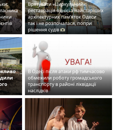
ьки:
Врятувати «Циркульний»:
власника
реставрація однієї з найстаріших
тними
архітектурних пам’яток Одеси
ієнтів
так і не розпочалася, попри
рішення судів
ожливо
В Одесі після атаки рф тимчасово
одили
обмежили роботу громадського
ого
транспорту в районі ліквідації
наслідків