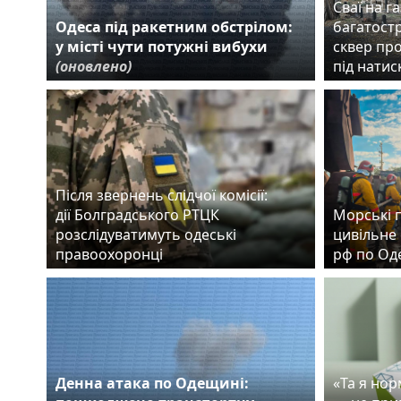
Сваї на га
Одеса під ракетним обстрілом:
багатост
у місті чути потужні вибухи
сквер пр
(оновлено)
під нати
Після звернень слідчої комісії:
дії Болградського РТЦК
Морські 
розслідуватимуть одеські
цивільне 
правоохоронці
рф по Од
Денна атака по Одещині:
«Та я но