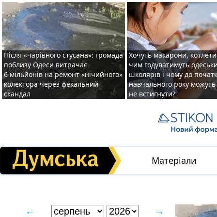
Після «чарівного стусана»: громада
Хочуть макарони, котлети 
поблизу Одеси витрачає
чим годуватимуть одеськ
6 мільйонів на ремонт «нічийного»
школярів і чому до почат
колектора через фекальний
навчального року можуть
скандал
не встигнути?
Матеріали
←
→