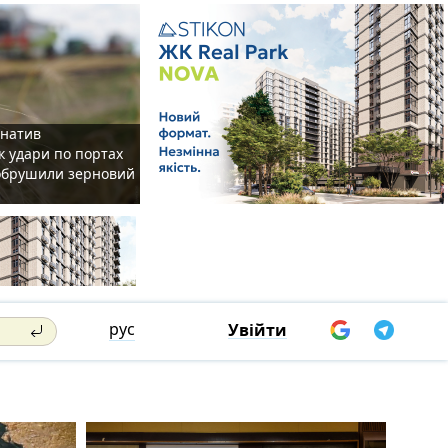
рнатив
як удари по портах
 обрушили зерновий
рус
Увійти