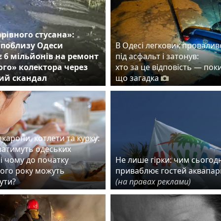
арівного стусана»:
 поблизу Одеси
В Одесі легковик провалив
 6 мільйонів на ремонт
під асфальт і затонув:
го» колектора через
хто за це відповість — пок
ий скандал
що загадка
карони, котлети та курку:
ватимуть одеських
і чому до початку
Не лише гірки: чим сьогодн
ого року можуть
приваблює гостей аквапар
ути?
(на правах реклами)