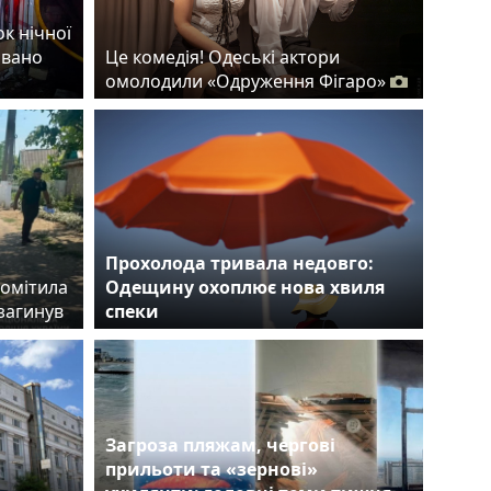
ок нічної
овано
Це комедія! Одеські актори
омолодили «Одруження Фігаро»
Прохолода тривала недовго:
помітила
Одещину охоплює нова хвиля
загинув
спеки
Загроза пляжам, чергові
прильоти та «зернові»