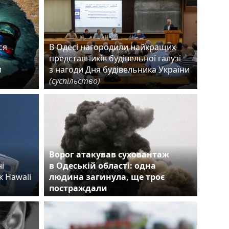
ся
В Одесі нагородили найкращих
представників будівельної галузі
и
з нагоди Дня будівельника України
(суспільство)
Ворог атакував суховантаж
і
в Одеській області: одна
к Hawaii
людина загинула, ще троє
постраждали