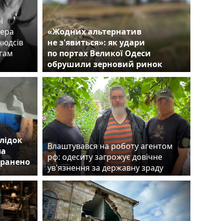
і
сера
«Жодних альтернатив
нюдсів
не з'явиться»: як удари
егам
по портах Великої Одеси
обрушили зерновий ринок
лідок
Влаштувався на роботу агентом
ла
рф: одеситу загрожує довічне
оранено
ув'язнення за державну зраду