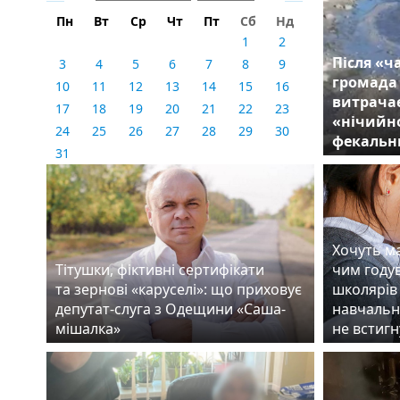
Пн
Вт
Ср
Чт
Пт
Сб
Нд
1
2
Після «ч
3
4
5
6
7
8
9
громада
10
11
12
13
14
15
16
витрачає
17
18
19
20
21
22
23
«нічийно
24
25
26
27
28
29
30
фекальн
31
Хочуть ма
Тітушки, фіктивні сертифікати
чим году
та зернові «каруселі»: що приховує
школярів 
депутат-слуга з Одещини «Саша-
навчальн
мішалка»
не встигн