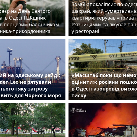
Зомбі-апокаліпсис по-одес
фаєр на День Святого
шахрай, який «умертвив» 
а: в Одесі ТЦКшник
квартири, керував «прива
в перцевим балончиком
в’язницями» та лікував пац
ника-прикордонника
у ресторані
й на одеському рейді:
«Масштаб поки що нем
den Leo не рятували
оцінити»: росіяни пошк
нього і яку загрозу
в Одесі газопровід висок
овить для Чорного моря
тиску