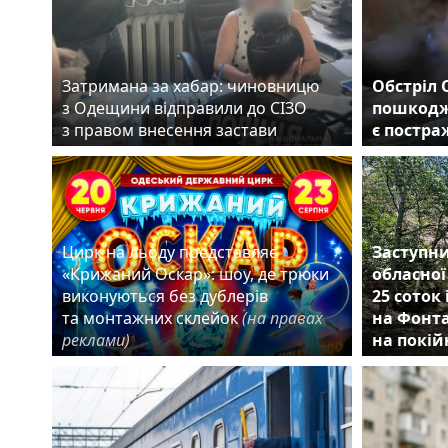
Затримана за хабар: чиновницю
Обстріл 
з Одещини відправили до СІЗО
пошкодж
з правом внесення застави
є постр
Цирк на льоду представляє
Заступни
«Крижаний Оскар»: шоу, де трюки
обласної
виконуються без дублерів
25 соток
та монтажних склейок
(на правах
на Фонта
реклами)
на покій