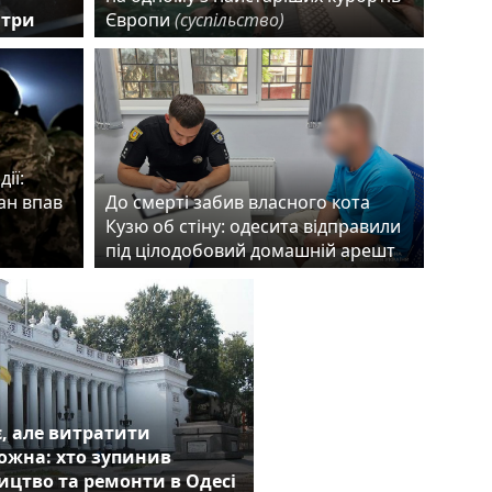
 три
Європи
(суспільство)
ії:
ан впав
До смерті забив власного кота
Кузю об стіну: одесита відправили
під цілодобовий домашній арешт
є, але витратити
можна: хто зупинив
ицтво та ремонти в Одесі