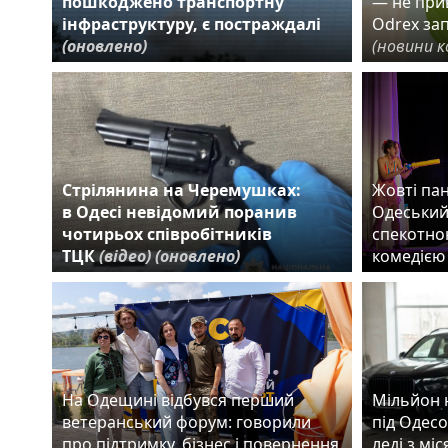
пошкоджено транспортну
— не прив
інфраструктуру, є постраждалі
Odrex за
(оновлено)
(новини к
Стрілянина на Черемушках:
Жовті пан
в Одесі невідомий поранив
Одеський
чотирьох співробітників
спекотно
ТЦК
(відео)
(оновлено)
комедіє
На Одещині відбувся перший
Мільйон 
ветеранський форум: говорили
під Одесо
про підтримку, бізнес і повернення
леді з мі