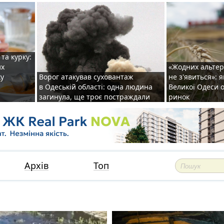
та курку:
их
«Жодних альте
ку
Ворог атакував суховантаж
не з'явиться»: 
в Одеській області: одна людина
Великої Одеси
загинула, ще троє постраждали
ринок
Архів
Топ