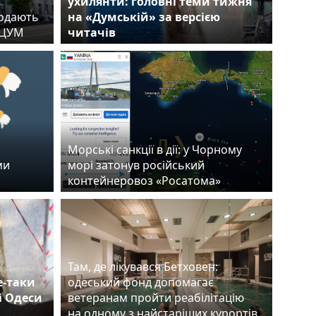
ухилянти: головні теми тижня
родають
на «Думській» за версією
й ЦУМ
читачів
Морські санкції в дії: у Чорному
ми
морі затонув російський
контейнеровоз «Росатома»
Там, де лікувався Бетховен:
е-таки
одеський фонд допомагає
і Одеси
ветеранам пройти реабілітацію
на одному з найстаріших курортів