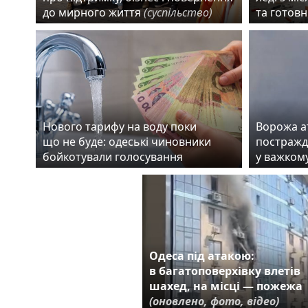
до мирного життя
(суспільство)
та готовн
Нового тарифу на воду поки
Ворожа а
що не буде: одеські чиновники
постражда
бойкотували голосування
у важком
Одеса під атакою:
в багатоповерхівку влетів
шахед, на місці — пожежа
(оновлено, фото, відео)