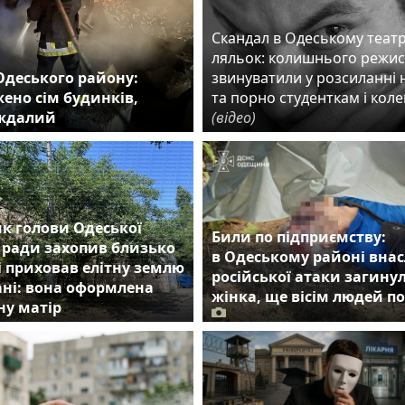
Скандал в Одеському театр
ляльок: колишнього режи
Одеського району:
звинуватили у розсиланні 
ено сім будинків,
та порно студенткам і кол
аждалий
(відео)
к голови Одеської
Били по підприємству:
 ради захопив близько
в Одеському районі внас
 і приховав елітну землю
російської атаки загину
ні: вона оформлена
жінка, ще вісім людей п
ну матір