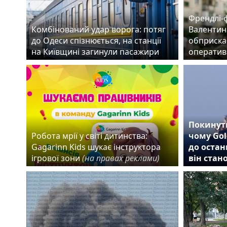
Френдлі-
Комбінований удар ворога: потяг
Валентин
до Одеси спізнюється, на станції
обприска
на Київщині загинули пасажири
оператив
Покинути
Робота мрії у світі дитинства:
чому Gol
Gagarinn Kids шукає інструктора
до остан
ігрової зони
(на правах реклами)
він стан