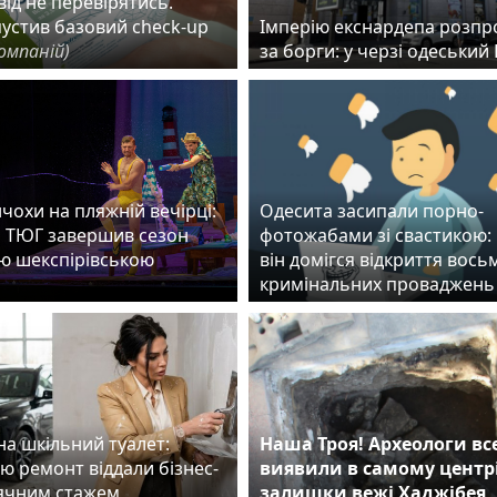
ід не перевірятись.
пустив базовий check-up
Імперію екснардепа розп
омпаній)
за борги: у черзі одеськи
чохи на пляжній вечірці:
Одесита засипали порно-
 ТЮГ завершив сезон
фотожабами зі свастикою:
ю шекспірівською
він домігся відкриття вось
ю
кримінальних проваджень
на шкільний туалет:
Наша Троя! Археологи вс
ю ремонт віддали бізнес-
виявили в самому центр
сячним стажем
залишки вежі Хаджібея