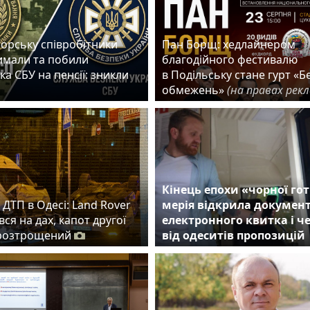
орську співробітники
Пан Борщ: хедлайнером
имали та побили
благодійного фестивалю
а СБУ на пенсії: зникли
в Подільську стане гурт «Б
обмежень»
(на правах рек
Кінець епохи «чорної гот
ДТП в Одесі: Land Rover
мерія відкрила докумен
ся на дах, капот другої
електронного квитка і ч
розтрощений
від одеситів пропозицій