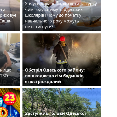
Хочуть макарони, котлети та курку:
ати
чим годуватимуть одеських
приховує
школярів і чому до початку
«Саша-
навчального року можуть
не встигнути?
вницю
Обстріл Одеського району:
СІЗО
пошкоджено сім будинків,
ви
є постраждалий
є
Заступник голови Одеської