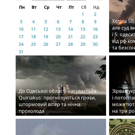
Пн
Вт
Ср
Чт
Пт
Сб
Нд
1
2
Хотіла 50 
3
4
5
6
7
8
9
але суд 
10
11
12
13
14
15
16
і 5: одес
17
18
19
20
21
22
23
від рф ко
24
25
26
27
28
29
30
та безсон
31
До Одеської області насувається
Зірвав у
Quiriakus: прогнозуються грози,
і потопта
штормовий вітер та нічна
може пот
прохолода
на три р