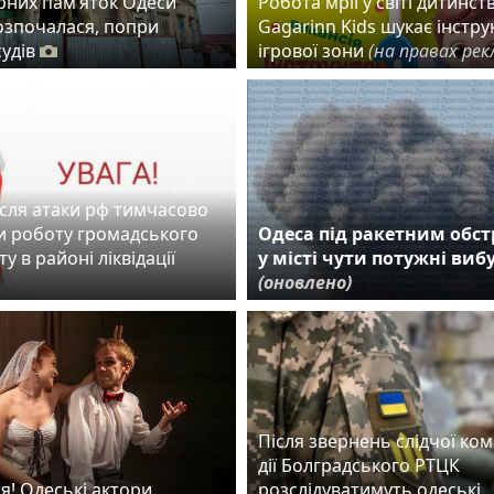
рних пам’яток Одеси
Робота мрії у світі дитинств
розпочалася, попри
Gagarinn Kids шукає інстру
судів
ігрової зони
(на правах рек
ісля атаки рф тимчасово
 роботу громадського
Одеса під ракетним обст
у в районі ліквідації
у місті чути потужні виб
(оновлено)
Після звернень слідчої комі
дії Болградського РТЦК
я! Одеські актори
розслідуватимуть одеські