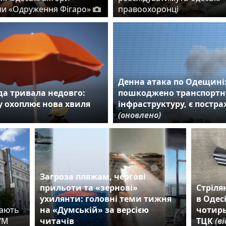
и «Одруження Фігаро»
правоохоронці
Денна атака по Одещині
а тривала недовго:
пошкоджено транспортн
 охоплює нова хвиля
інфраструктуру, є постр
(оновлено)
Загроза пляжам, чергові
прильоти та «зернові»
Стріля
ухилянти: головні теми тижня
в Одес
дають
на «Думській» за версією
чотирь
ЦУМ
читачів
ТЦК
(в