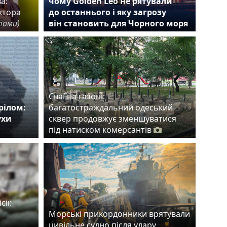
а:
чому Golden Leo не рятували
ктора
до останнього і яку загрозу
лами)
він становить для Чорного моря
Сваї на газоні:
рілом:
багатостраждальний одеський
ухи
сквер продовжує зменшуватися
під натиском комерсантів
сії:
Морські прикордонники врятували
цивільне судно після удару