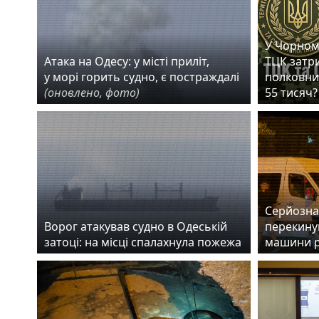
У Чорном
Атака на Одесу: у місті приліт,
ТЦК затр
у морі горить судно, є постраждалі
полковник
(оновлено, фото)
55 тисяч?
Серйозна 
Ворог атакував судно в Одеській
перекинув
затоці: на місці спалахнула пожежа
машини 