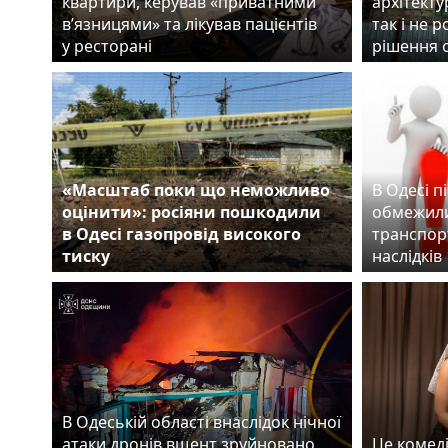
квартири, керував «приватними
архітекту
в’язницями» та лікував пацієнтів
так і не 
у ресторані
рішення 
«Масштаб поки що неможливо
В Одесі п
оцінити»: росіяни пошкодили
обмежили
в Одесі газопровід високого
транспорт
тиску
наслідків
В Одеській області внаслідок нічної
атаки дронів вщент зруйновано
Це комеді