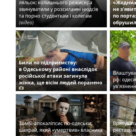
ляльок: колишнього режисера
«Жодних
звинуватили у розсиланні нюдсів
не з'яви
та порно студенткам і колегам
по порта
(відео)
обрушил
Били по підприємству:
в Одеському районі внаслідок
Влаштува
російської атаки загинула
рф: одеси
жінка, ще вісім людей поранено
ув'язнен
Зомбі-апокаліпсис по-одеськи:
Врятуват
шахрай, який «умертвив» власника
реставрац