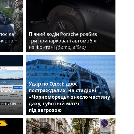
посіла
П'яний водій Porsche розбив
ькістю
три припарковані автомобілі
на Фонтані
(фото, відео)
Удар по Одесі: двоє
 шахеди
постраждалих, на стадіоні
«Чорноморець» знесло частину
мецькій
даху, суботній матч
під загрозою