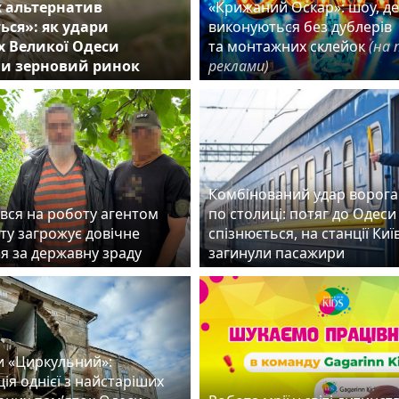
 альтернатив
«Крижаний Оскар»: шоу, д
ться»: як удари
виконуються без дублерів
х Великої Одеси
та монтажних склейок
(на 
и зерновий ринок
реклами)
Комбінований удар ворога
вся на роботу агентом
по столиці: потяг до Одеси
ту загрожує довічне
спізнюється, на станції Ки
ня за державну зраду
загинули пасажири
и «Циркульний»:
ія однієї з найстаріших