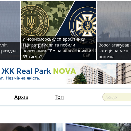
У Чорноморську співробітники
иліт,
ТЦК затримали та побили
Ворог атакував 
страждалі
полковника СБУ на пенсії: зникли
затоці: на місц
55 тисяч?
пожежа
Архів
Топ