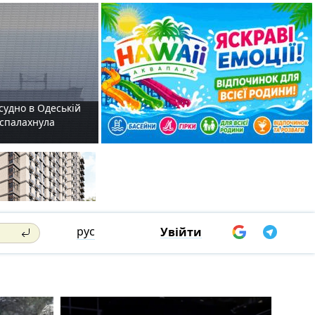
судно в Одеській
і спалахнула
рус
Увійти