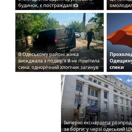
будинок, є постраждалі
омолодил
В Одеському районі жінка
Прохолод
виїжджала з подвір’я й не помітила
Одещину
сина: однорічний хлопчик загинув
спеки
Імперію екснардепа розпро
за борги: у черзі одеський 