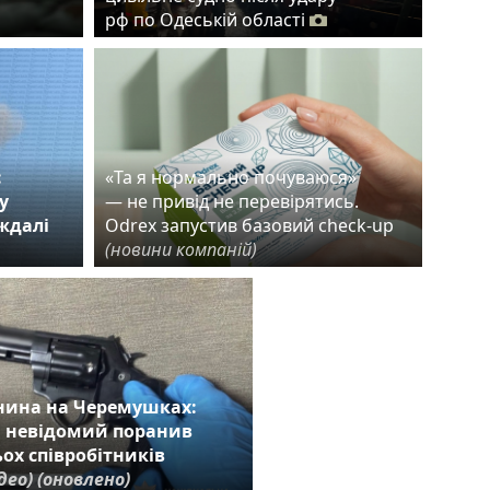
рф по Одеській області
:
«Та я нормально почуваюся»
у
— не привід не перевірятись.
аждалі
Odrex запустив базовий check-up
(новини компаній)
нина на Черемушках:
і невідомий поранив
ох співробітників
ідео)
(оновлено)