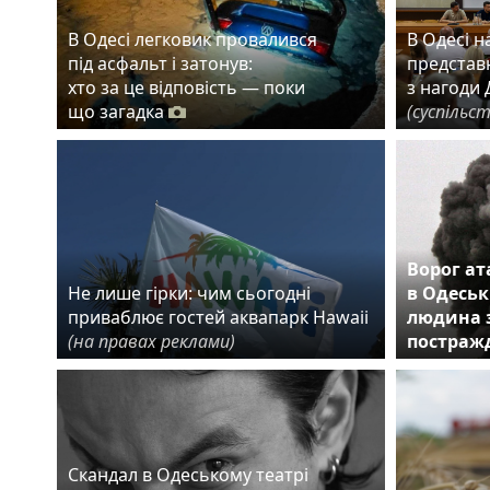
В Одесі легковик провалився
В Одесі 
під асфальт і затонув:
представн
хто за це відповість — поки
з нагоди 
що загадка
(суспільс
Ворог ат
Не лише гірки: чим сьогодні
в Одеськ
приваблює гостей аквапарк Hawaii
людина з
(на правах реклами)
постраж
Скандал в Одеському театрі