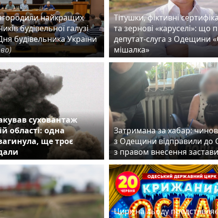
нагородили найкращих
Тітушки, фіктивні сертифік
иків будівельної галузі
та зернові «каруселі»: що 
Дня будівельника України
депутат-слуга з Одещини 
тво)
мішалка»
акував суховантаж
ій області: одна
Затримана за хабар: чино
агинула, ще троє
з Одещини відправили до 
дали
з правом внесення заста
Цирк на льоду представля