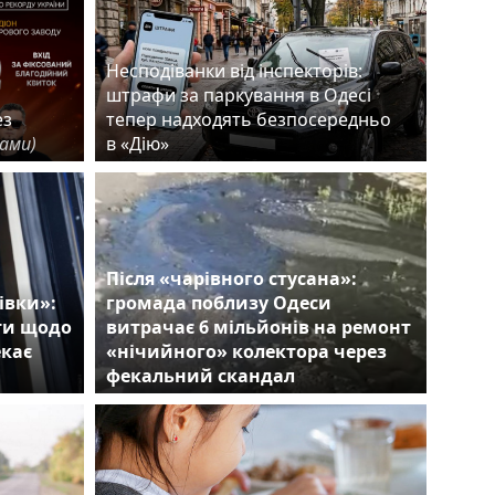
Несподіванки від інспекторів:
штрафи за паркування в Одесі
ез
тепер надходять безпосередньо
лами)
в «Дію»
Після «чарівного стусана»:
івки»:
громада поблизу Одеси
ти щодо
витрачає 6 мільйонів на ремонт
екає
«нічийного» колектора через
фекальний скандал