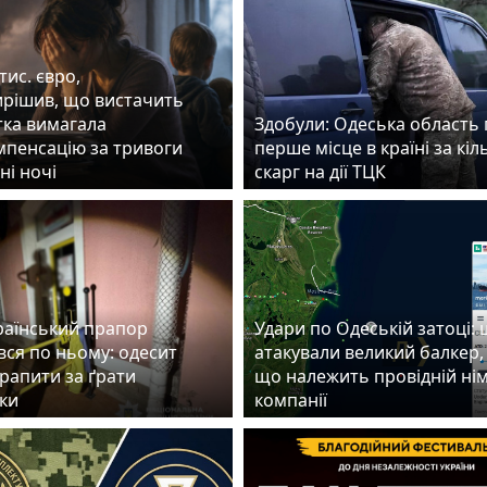
тис. євро,
вирішив, що вистачить
итка вимагала
Здобули: Одеська область 
мпенсацію за тривоги
перше місце в країні за кіл
ні ночі
скарг на дії ТЦК
країнський прапор
Удари по Одеській затоці:
вся по ньому: одесит
атакували великий балкер,
рапити за ґрати
що належить провідній ні
оки
компанії