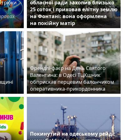
е трюки
обласної ради захопив близько
25 соток і приховав елітну землю
правах
на Фонтані: вона оформлена
на покійну матір
Френдлі-фаєр на День Святого
Валентина: в Одесі ТЦКшник
ївщині
обприскав перцевим балончиком
оперативника-прикордонника
Покинутий на одеському рейді: