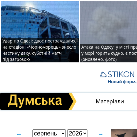
Удар по Одесі: двоє постраждалих,
на стадіоні «Чорноморець» знесло
Атака на Одесу: у місті пр
частину даху, суботній матч
у морі горить судно, є по
під загрозою
(оновлено, фото)
Матеріали
←
→