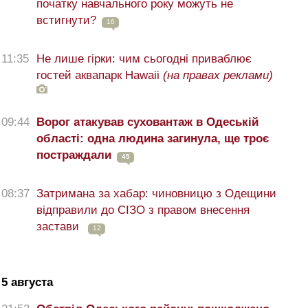
початку навчального року можуть не
встигнути?
16
11:35
Не лише гірки: чим сьогодні приваблює
гостей аквапарк Hawaii
(на правах реклами)
09:44
Ворог атакував суховантаж в Одеській
області: одна людина загинула, ще троє
постраждали
45
08:37
Затримана за хабар: чиновницю з Одещини
відправили до СІЗО з правом внесення
застави
12
5 августа