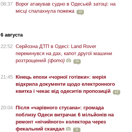
08:37
Ворог атакував судно в Одеській затоці: на
місці спалахнула пожежа
20
6 августа
22:52
Серйозна ДТП в Одесі: Land Rover
перекинувся на дах, капот другої машини
розтрощений
(фото)
38
21:45
Кінець епохи «чорної готівки»: мерія
відкрила документи щодо електронного
квитка і чекає від одеситів пропозицій
17
20:04
Після «чарівного стусана»: громада
поблизу Одеси витрачає 6 мільйонів на
ремонт «нічийного» колектора через
фекальний скандал
3