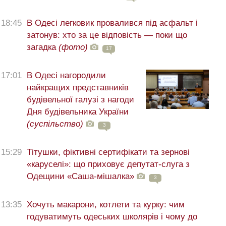
18:45
В Одесі легковик провалився під асфальт і
затонув: хто за це відповість — поки що
загадка
(фото)
17
17:01
В Одесі нагородили
найкращих представників
будівельної галузі з нагоди
Дня будівельника України
(суспільство)
3
15:29
Тітушки, фіктивні сертифікати та зернові
«каруселі»: що приховує депутат-слуга з
Одещини «Саша-мішалка»
3
13:35
Хочуть макарони, котлети та курку: чим
годуватимуть одеських школярів і чому до