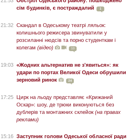
21:53
Обстріл Одеського району: пошкоджено
сім будинків, є постраждалий
1
21:32
Скандал в Одеському театрі ляльок:
колишнього режисера звинуватили у
розсиланні нюдсів та порно студенткам і
колегам
(відео)
10
19:03
«Жодних альтернатив не з'явиться»: як
удари по портах Великої Одеси обрушили
зерновий ринок
24
17:25
Цирк на льоду представляє «Крижаний
Оскар»: шоу, де трюки виконуються без
дублерів та монтажних склейок
(на правах
реклами)
15:16
Заступник голови Одеської обласної ради