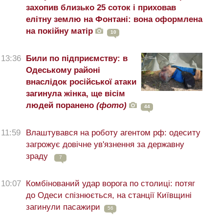
захопив близько 25 соток і приховав
елітну землю на Фонтані: вона оформлена
на покійну матір
10
13:36
Били по підприємству: в
Одеському районі
внаслідок російської атаки
загинула жінка, ще вісім
людей поранено
(фото)
44
11:59
Влаштувався на роботу агентом рф: одеситу
загрожує довічне ув'язнення за державну
зраду
7
10:07
Комбінований удар ворога по столиці: потяг
до Одеси спізнюється, на станції Київщині
загинули пасажири
56