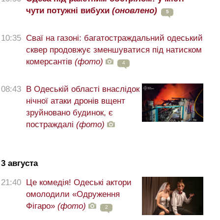
чути потужні вибухи
(оновлено)
5
10:35
Сваї на газоні: багатостраждальний одеський
сквер продовжує зменшуватися під натиском
комерсантів
(фото)
4
08:43
В Одеській області внаслідок
нічної атаки дронів вщент
зруйновано будинок, є
постраждалі
(фото)
3 августа
21:40
Це комедія! Одеські актори
омолодили «Одруження
Фігаро»
(фото)
2