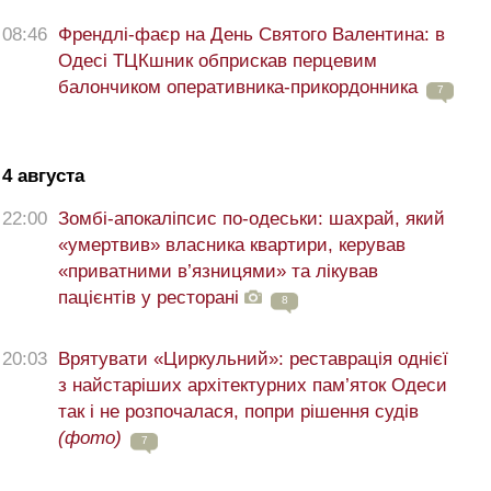
08:46
Френдлі-фаєр на День Святого Валентина: в
Одесі ТЦКшник обприскав перцевим
балончиком оперативника-прикордонника
7
4 августа
22:00
Зомбі-апокаліпсис по-одеськи: шахрай, який
«умертвив» власника квартири, керував
«приватними в’язницями» та лікував
пацієнтів у ресторані
8
20:03
Врятувати «Циркульний»: реставрація однієї
з найстаріших архітектурних пам’яток Одеси
так і не розпочалася, попри рішення судів
(фото)
7