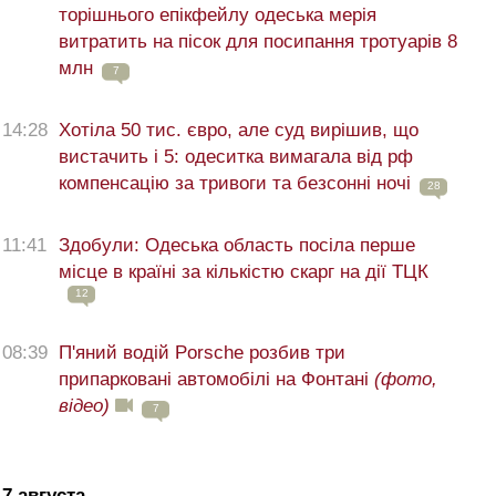
торішнього епікфейлу одеська мерія
витратить на пісок для посипання тротуарів 8
млн
7
14:28
Хотіла 50 тис. євро, але суд вирішив, що
вистачить і 5: одеситка вимагала від рф
компенсацію за тривоги та безсонні ночі
28
11:41
Здобули: Одеська область посіла перше
місце в країні за кількістю скарг на дії ТЦК
12
08:39
П'яний водій Porsche розбив три
припарковані автомобілі на Фонтані
(фото,
відео)
7
7 августа