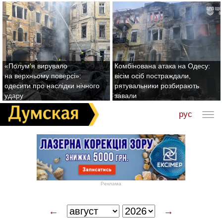
«Полум'я вирувало
Комбінована атака на Одесу:
на верхньому поверсі»:
вісім осіб постраждали,
одесити про наслідки нічного
рятувальники розбирають
удару
завали
рус
Реклама
←
→