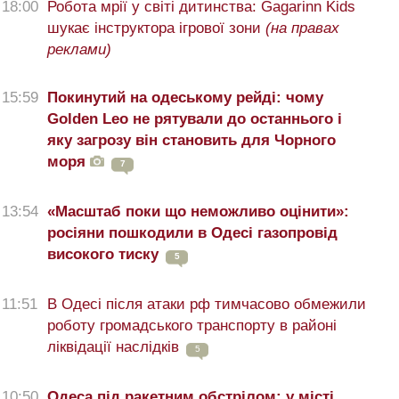
18:00
Робота мрії у світі дитинства: Gagarinn Kids
шукає інструктора ігрової зони
(на правах
реклами)
15:59
Покинутий на одеському рейді: чому
Golden Leo не рятували до останнього і
яку загрозу він становить для Чорного
моря
7
13:54
«Масштаб поки що неможливо оцінити»:
росіяни пошкодили в Одесі газопровід
високого тиску
5
11:51
В Одесі після атаки рф тимчасово обмежили
роботу громадського транспорту в районі
ліквідації наслідків
5
10:50
Одеса під ракетним обстрілом: у місті