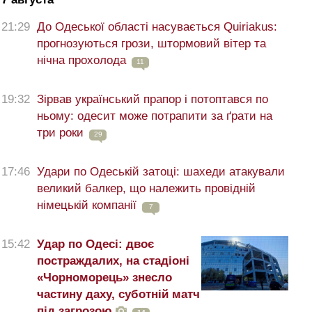
21:29
До Одеської області насувається Quiriakus:
прогнозуються грози, штормовий вітер та
нічна прохолода
11
19:32
Зірвав український прапор і потоптався по
ньому: одесит може потрапити за ґрати на
три роки
29
17:46
Удари по Одеській затоці: шахеди атакували
великий балкер, що належить провідній
німецькій компанії
7
15:42
Удар по Одесі: двоє
постраждалих, на стадіоні
«Чорноморець» знесло
частину даху, суботній матч
під загрозою