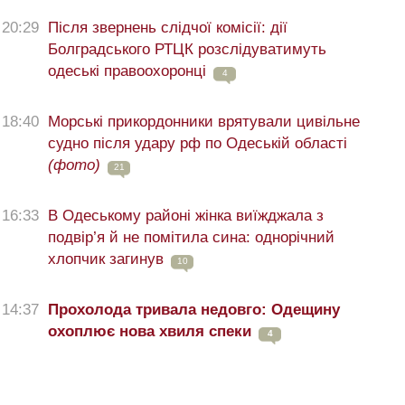
20:29
Після звернень слідчої комісії: дії
Болградського РТЦК розслідуватимуть
одеські правоохоронці
4
18:40
Морські прикордонники врятували цивільне
судно після удару рф по Одеській області
(фото)
21
16:33
В Одеському районі жінка виїжджала з
подвір’я й не помітила сина: однорічний
хлопчик загинув
10
14:37
Прохолода тривала недовго: Одещину
охоплює нова хвиля спеки
4