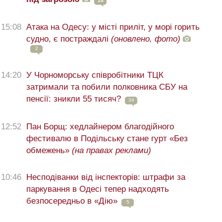
14
15:08
Атака на Одесу: у місті приліт, у морі горить
судно, є постраждалі
(оновлено, фото)
2
14:20
У Чорноморську співробітники ТЦК
затримали та побили полковника СБУ на
пенсії: зникли 55 тисяч?
34
12:52
Пан Борщ: хедлайнером благодійного
фестивалю в Подільську стане гурт «Без
обмежень»
(на правах реклами)
10:46
Несподіванки від інспекторів: штрафи за
паркування в Одесі тепер надходять
безпосередньо в «Дію»
5