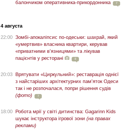
балончиком оперативника-прикордонника
7
4 августа
22:00
Зомбі-апокаліпсис по-одеськи: шахрай, який
«умертвив» власника квартири, керував
«приватними в’язницями» та лікував
пацієнтів у ресторані
8
20:03
Врятувати «Циркульний»: реставрація однієї
з найстаріших архітектурних пам’яток Одеси
так і не розпочалася, попри рішення судів
(фото)
7
18:00
Робота мрії у світі дитинства: Gagarinn Kids
шукає інструктора ігрової зони
(на правах
реклами)