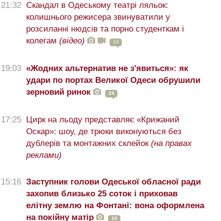
21:32
Скандал в Одеському театрі ляльок:
колишнього режисера звинуватили у
розсиланні нюдсів та порно студенткам і
колегам
(відео)
10
19:03
«Жодних альтернатив не з'явиться»: як
удари по портах Великої Одеси обрушили
зерновий ринок
24
17:25
Цирк на льоду представляє «Крижаний
Оскар»: шоу, де трюки виконуються без
дублерів та монтажних склейок
(на правах
реклами)
15:16
Заступник голови Одеської обласної ради
захопив близько 25 соток і приховав
елітну землю на Фонтані: вона оформлена
на покійну матір
10