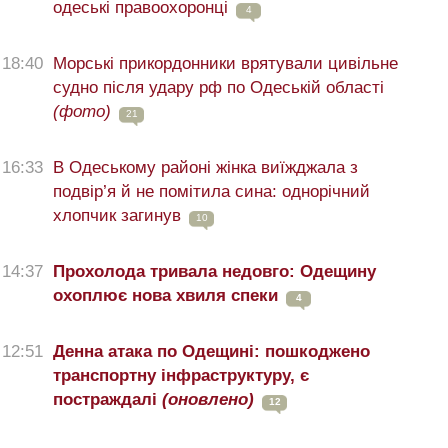
одеські правоохоронці
4
18:40
Морські прикордонники врятували цивільне
судно після удару рф по Одеській області
(фото)
21
16:33
В Одеському районі жінка виїжджала з
подвір’я й не помітила сина: однорічний
хлопчик загинув
10
14:37
Прохолода тривала недовго: Одещину
охоплює нова хвиля спеки
4
12:51
Денна атака по Одещині: пошкоджено
транспортну інфраструктуру, є
постраждалі
(оновлено)
12