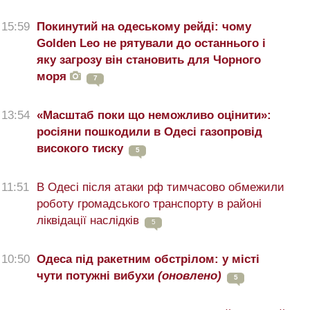
15:59
Покинутий на одеському рейді: чому
Golden Leo не рятували до останнього і
яку загрозу він становить для Чорного
моря
7
13:54
«Масштаб поки що неможливо оцінити»:
росіяни пошкодили в Одесі газопровід
високого тиску
5
11:51
В Одесі після атаки рф тимчасово обмежили
роботу громадського транспорту в районі
ліквідації наслідків
5
10:50
Одеса під ракетним обстрілом: у місті
чути потужні вибухи
(оновлено)
5