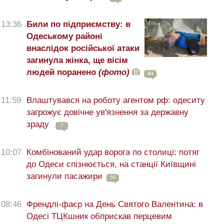
13:36
Били по підприємству: в
Одеському районі
внаслідок російської атаки
загинула жінка, ще вісім
людей поранено
(фото)
44
11:59
Влаштувався на роботу агентом рф: одеситу
загрожує довічне ув'язнення за державну
зраду
7
10:07
Комбінований удар ворога по столиці: потяг
до Одеси спізнюється, на станції Київщині
загинули пасажири
56
08:46
Френдлі-фаєр на День Святого Валентина: в
Одесі ТЦКшник обприскав перцевим