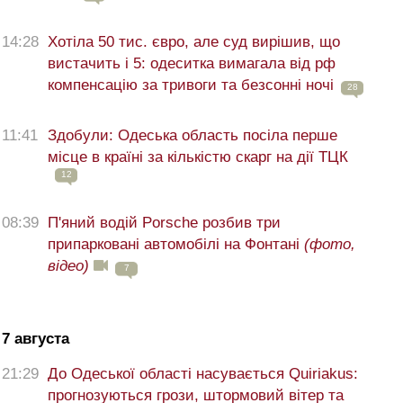
14:28
Хотіла 50 тис. євро, але суд вирішив, що
вистачить і 5: одеситка вимагала від рф
компенсацію за тривоги та безсонні ночі
28
11:41
Здобули: Одеська область посіла перше
місце в країні за кількістю скарг на дії ТЦК
12
08:39
П'яний водій Porsche розбив три
припарковані автомобілі на Фонтані
(фото,
відео)
7
7 августа
21:29
До Одеської області насувається Quiriakus:
прогнозуються грози, штормовий вітер та