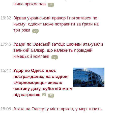
нічна прохолода
11
19:32
Зірвав український прапор і потоптався по
ньому: одесит може потрапити за ґрати на
три роки
29
17:46
Удари по Одеській затоці: шахеди атакували
великий балкер, що належить провідній
німецькій компанії
7
15:42
Удар по Одесі: двоє
постраждалих, на стадіоні
«Чорноморець» знесло
частину даху, суботній матч
під загрозою
13
15:08
Атака на Одесу: у місті приліт, у морі горить