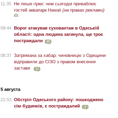
11:35
Не лише гірки: чим сьогодні приваблює
гостей аквапарк Hawaii
(на правах реклами)
09:44
Ворог атакував суховантаж в Одеській
області: одна людина загинула, ще троє
постраждали
45
08:37
Затримана за хабар: чиновницю з Одещини
відправили до СІЗО з правом внесення
застави
12
5 августа
21:53
Обстріл Одеського району: пошкоджено
сім будинків, є постраждалий
1