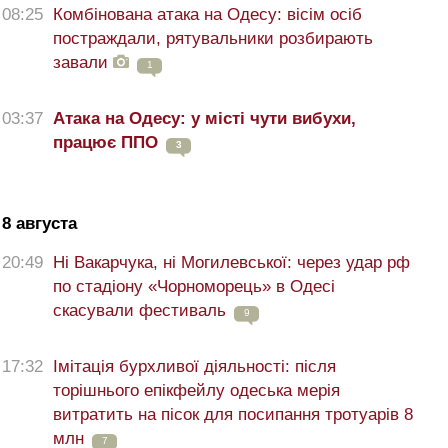
08:25
Комбінована атака на Одесу: вісім осіб
постраждали, рятувальники розбирають
завали
1
03:37
Атака на Одесу: у місті чути вибухи,
працює ППО
3
8 августа
20:49
Ні Вакарчука, ні Могилевської: через удар рф
по стадіону «Чорноморець» в Одесі
скасували фестиваль
9
17:32
Імітація бурхливої діяльності: після
торішнього епікфейлу одеська мерія
витратить на пісок для посипання тротуарів 8
млн
7