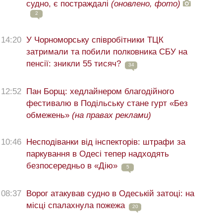
судно, є постраждалі
(оновлено, фото)
2
14:20
У Чорноморську співробітники ТЦК
затримали та побили полковника СБУ на
пенсії: зникли 55 тисяч?
34
12:52
Пан Борщ: хедлайнером благодійного
фестивалю в Подільську стане гурт «Без
обмежень»
(на правах реклами)
10:46
Несподіванки від інспекторів: штрафи за
паркування в Одесі тепер надходять
безпосередньо в «Дію»
5
08:37
Ворог атакував судно в Одеській затоці: на
місці спалахнула пожежа
20