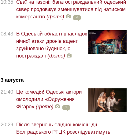
10:35
Сваї на газоні: багатостраждальний одеський
сквер продовжує зменшуватися під натиском
комерсантів
(фото)
4
08:43
В Одеській області внаслідок
нічної атаки дронів вщент
зруйновано будинок, є
постраждалі
(фото)
3 августа
21:40
Це комедія! Одеські актори
омолодили «Одруження
Фігаро»
(фото)
2
20:29
Після звернень слідчої комісії: дії
Болградського РТЦК розслідуватимуть