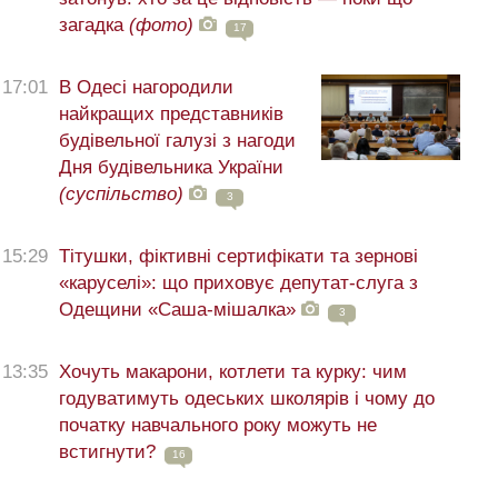
загадка
(фото)
17
17:01
В Одесі нагородили
найкращих представників
будівельної галузі з нагоди
Дня будівельника України
(суспільство)
3
15:29
Тітушки, фіктивні сертифікати та зернові
«каруселі»: що приховує депутат-слуга з
Одещини «Саша-мішалка»
3
13:35
Хочуть макарони, котлети та курку: чим
годуватимуть одеських школярів і чому до
початку навчального року можуть не
встигнути?
16