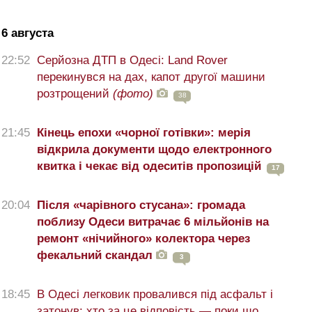
6 августа
22:52
Серйозна ДТП в Одесі: Land Rover
перекинувся на дах, капот другої машини
розтрощений
(фото)
38
21:45
Кінець епохи «чорної готівки»: мерія
відкрила документи щодо електронного
квитка і чекає від одеситів пропозицій
17
20:04
Після «чарівного стусана»: громада
поблизу Одеси витрачає 6 мільйонів на
ремонт «нічийного» колектора через
фекальний скандал
3
18:45
В Одесі легковик провалився під асфальт і
затонув: хто за це відповість — поки що