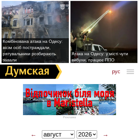
Комбінована атака на Одесу:
вісім осіб постраждали,
рятувальники розбирають
Атака на Одесу: у місті чути
завали
вибухи, працює ППО
рус
Реклама
←
→