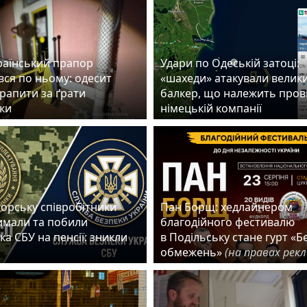
країнський прапор
Удари по Одеській затоці:
вся по ньому: одесит
«шахеди» атакували велик
рапити за ґрати
балкер, що належить пров
оки
німецькій компанії
орську співробітники
Пан Борщ: хедлайнером
имали та побили
благодійного фестивалю
а СБУ на пенсії: зникли
в Подільську стане гурт «Б
обмежень»
(на правах рек