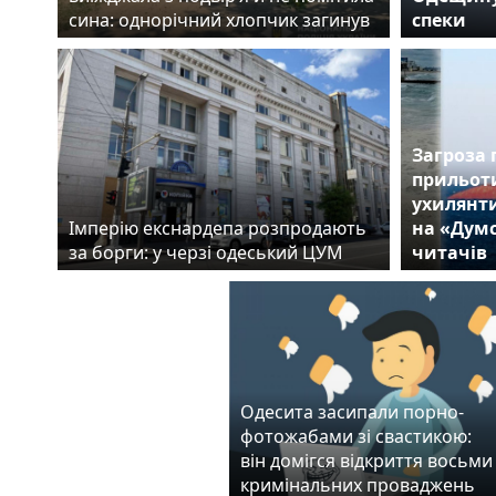
сина: однорічний хлопчик загинув
спеки
Загроза 
прильоти
ухилянти
Імперію екснардепа розпродають
на «Думс
за борги: у черзі одеський ЦУМ
читачів
Одесита засипали порно-
фотожабами зі свастикою:
він домігся відкриття восьми
кримінальних проваджень