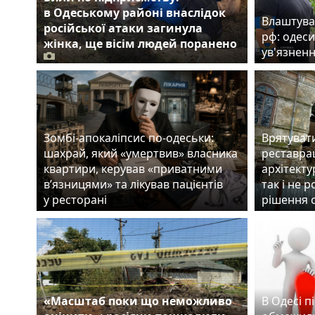
в Одеському районі внаслідок
Влаштува
російської атаки загинула
рф: одеси
жінка, ще вісім людей поранено
ув'язнен
Зомбі-апокаліпсис по-одеськи:
Врятуват
шахрай, який «умертвив» власника
реставрац
квартири, керував «приватними
архітекту
в’язницями» та лікував пацієнтів
так і не 
у ресторані
рішення 
«Масштаб поки що неможливо
В Одесі п