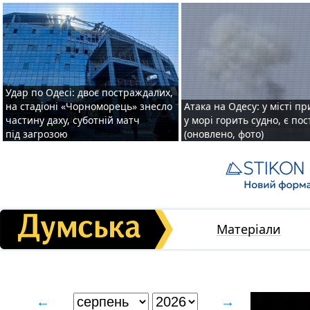
Удар по Одесі: двоє постраждалих,
на стадіоні «Чорноморець» знесло
Атака на Одесу: у місті пр
частину даху, суботній матч
у морі горить судно, є по
під загрозою
(оновлено, фото)
Матеріали
←
→