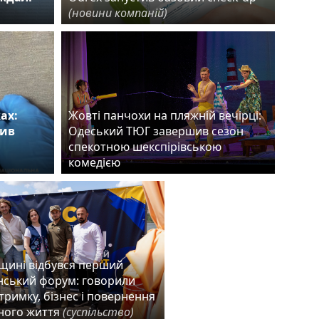
(новини компаній)
ах:
Жовті панчохи на пляжній вечірці:
нив
Одеський ТЮГ завершив сезон
спекотною шекспірівською
комедією
щині відбувся перший
нський форум: говорили
тримку, бізнес і повернення
ного життя
(суспільство)