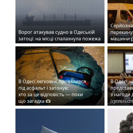
Серйозна 
Ворог атакував судно в Одеській
перекинув
затоці: на місці спалахнула пожежа
машини 
В Одесі легковик провалився
В Одесі 
під асфальт і затонув:
представн
хто за це відповість — поки
з нагоди 
що загадка
(суспільс