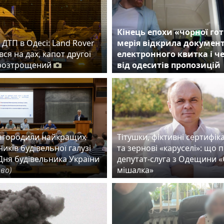
Кінець епохи «чорної гот
ДТП в Одесі: Land Rover
мерія відкрила докумен
ся на дах, капот другої
електронного квитка і ч
розтрощений
від одеситів пропозицій
нагородили найкращих
Тітушки, фіктивні сертифік
иків будівельної галузі
та зернові «каруселі»: що 
Дня будівельника України
депутат-слуга з Одещини 
тво)
мішалка»