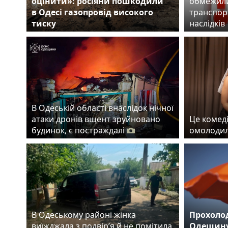
оцінити»: росіяни пошкодили
обмежили
в Одесі газопровід високого
транспорт
тиску
наслідків
В Одеській області внаслідок нічної
атаки дронів вщент зруйновано
Це комеді
будинок, є постраждалі
омолодил
В Одеському районі жінка
Прохолод
виїжджала з подвір’я й не помітила
Одещину