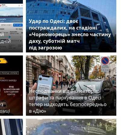
Удар по Одесі: двоє
постраждалих, на стадіоні
ий
«Чорноморець» знесло частину
ідній
даху, суботній матч
під загрозою
Несподіванки від інспекторів:
штрафи за паркування в Одесі
ез
тепер надходять безпосередньо
лами)
в «Дію»