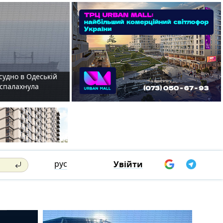
судно в Одеській
і спалахнула
рус
Увійти