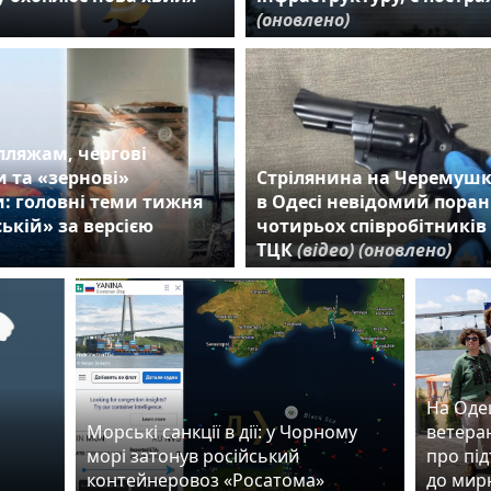
(оновлено)
пляжам, чергові
 та «зернові»
Стрілянина на Черемушк
: головні теми тижня
в Одесі невідомий пора
ькій» за версією
чотирьох співробітників
ТЦК
(відео)
(оновлено)
На Оде
Морські санкції в дії: у Чорному
ветера
морі затонув російський
про під
контейнеровоз «Росатома»
до мир