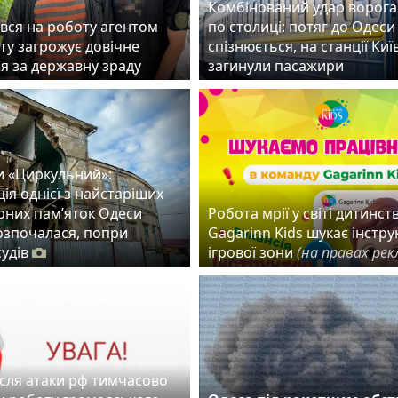
Комбінований удар ворога
вся на роботу агентом
по столиці: потяг до Одеси
ту загрожує довічне
спізнюється, на станції Ки
ня за державну зраду
загинули пасажири
и «Циркульний»:
ія однієї з найстаріших
рних пам’яток Одеси
Робота мрії у світі дитинств
розпочалася, попри
Gagarinn Kids шукає інстру
судів
ігрової зони
(на правах рек
ісля атаки рф тимчасово