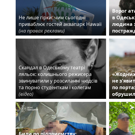
Ворог ат
Не лише гірки: чим сьогодні
в Одеськ
приваблює гостей аквапарк Hawaii
людина з
(на правах реклами)
постраж
Скандал в Одеському театрі
ляльок: колишнього режисера
«Жодних
звинуватили у розсиланні нюдсів
не з'яви
та порно студенткам і колегам
по порта
(відео)
обрушил
Били по підприємству: