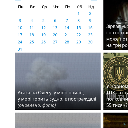
Пн
Вт
Ср
Чт
Пт
Сб
Нд
1
2
3
4
5
6
7
8
9
Зірвав у
10
11
12
13
14
15
16
і потопта
17
18
19
20
21
22
23
може пот
24
25
26
27
28
29
30
на три р
31
У Чорном
Атака на Одесу: у місті приліт,
ТЦК затр
у морі горить судно, є постраждалі
полковник
(оновлено, фото)
55 тисяч?