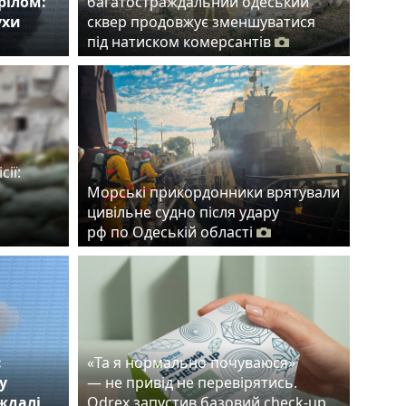
рілом:
багатостраждальний одеський
ухи
сквер продовжує зменшуватися
під натиском комерсантів
сії:
Морські прикордонники врятували
цивільне судно після удару
рф по Одеській області
:
«Та я нормально почуваюся»
у
— не привід не перевірятись.
аждалі
Odrex запустив базовий check-up