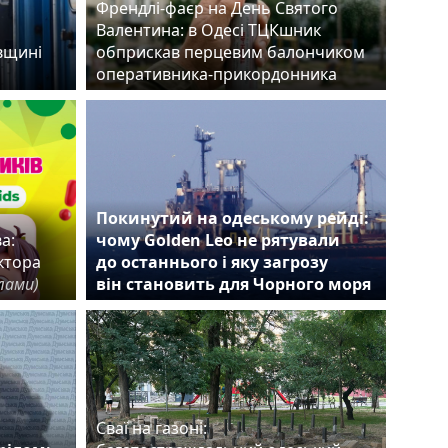
Френдлі-фаєр на День Святого
Валентина: в Одесі ТЦКшник
ївщині
обприскав перцевим балончиком
оперативника-прикордонника
Покинутий на одеському рейді:
а:
чому Golden Leo не рятували
ктора
до останнього і яку загрозу
лами)
він становить для Чорного моря
Сваї на газоні: