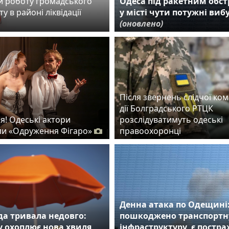
 роботу громадського
Одеса під ракетним обст
у в районі ліквідації
у місті чути потужні виб
(оновлено)
Після звернень слідчої комі
дії Болградського РТЦК
я! Одеські актори
розслідуватимуть одеські
и «Одруження Фігаро»
правоохоронці
Денна атака по Одещині
а тривала недовго:
пошкоджено транспортн
 охоплює нова хвиля
інфраструктуру, є постр