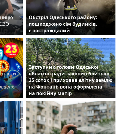
вницю
Обстріл Одеського району:
СІЗО
пошкоджено сім будинків,
ви
є постраждалий
є
Заступник голови Одеської
е трюки
обласної ради захопив близько
25 соток і приховав елітну землю
правах
на Фонтані: вона оформлена
на покійну матір