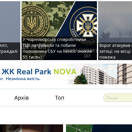
У Чорноморську співробітники
иліт,
ТЦК затримали та побили
Ворог атакував 
страждалі
полковника СБУ на пенсії: зникли
затоці: на місц
55 тисяч?
пожежа
Архів
Топ