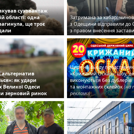
акував суховантаж
ій області: одна
Затримана за хабар: чино
агинула, ще троє
з Одещини відправили до 
дали
з правом внесення заста
Цирк на льоду представля
 альтернатив
«Крижаний Оскар»: шоу, д
ться»: як удари
виконуються без дублерів
х Великої Одеси
та монтажних склейок
(на 
и зерновий ринок
реклами)