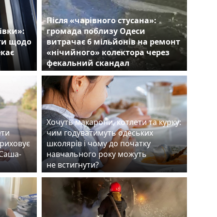
Після «чарівного стусана»:
івки»:
громада поблизу Одеси
ти щодо
витрачає 6 мільйонів на ремонт
екає
«нічийного» колектора через
фекальний скандал
Хочуть макарони, котлети та курку:
ати
чим годуватимуть одеських
приховує
школярів і чому до початку
«Саша-
навчального року можуть
не встигнути?