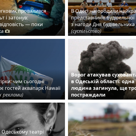
егковик провалився
В Одесі нагородили найкр
ьт і затонув:
представників будівельної 
 відповість — поки
з нагоди Дня будівельника
ка
(суспільство)
Ворог атакував сухован
ірки: чим сьогодні
в Одеській області: одна
є гостей аквапарк Hawaii
людина загинула, ще тр
х реклами)
постраждали
в Одеському театрі