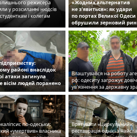
колишнього режисера
«Жодних альтернатив
ли у розсиланні нюдсів
не з'явиться»: як удари
студенткам і колегам
по портах Великої Одеси
обрушили зерновий рин
підприємству:
ому районі внаслідок
Влаштувався на роботу аг
ої атаки загинула
рф: одеситу загрожує дові
е вісім людей поранено
ув'язнення за державну з
каліпсис по-одеськи:
Врятувати «Циркульний»:
який «умертвив» власника
реставрація однієї з найст