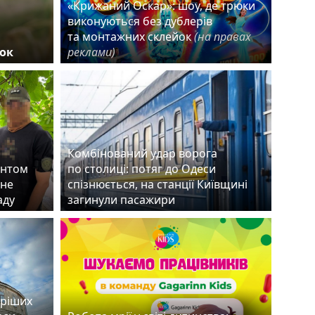
«Крижаний Оскар»: шоу, де трюки
виконуються без дублерів
та монтажних склейок
(на правах
ок
реклами)
Комбінований удар ворога
ентом
по столиці: потяг до Одеси
чне
спізнюється, на станції Київщині
раду
загинули пасажири
аріших