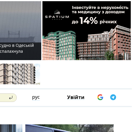
судно в Одеській
і спалахнула
рус
Увійти