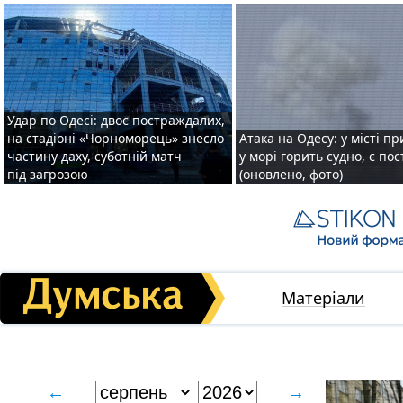
Удар по Одесі: двоє постраждалих,
на стадіоні «Чорноморець» знесло
Атака на Одесу: у місті пр
частину даху, суботній матч
у морі горить судно, є по
під загрозою
(оновлено, фото)
Матеріали
←
→