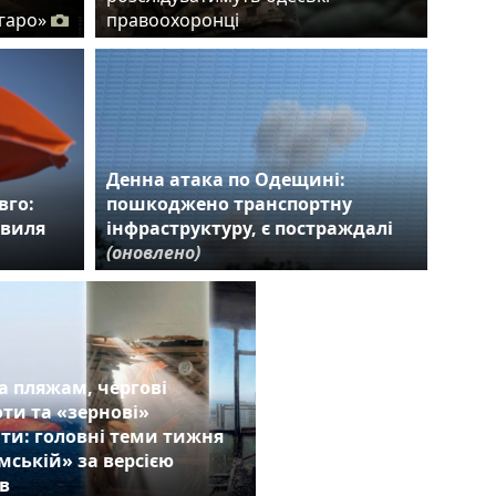
гаро»
правоохоронці
Денна атака по Одещині:
вго:
пошкоджено транспортну
хвиля
інфраструктуру, є постраждалі
(оновлено)
а пляжам, чергові
ти та «зернові»
ти: головні теми тижня
мській» за версією
в