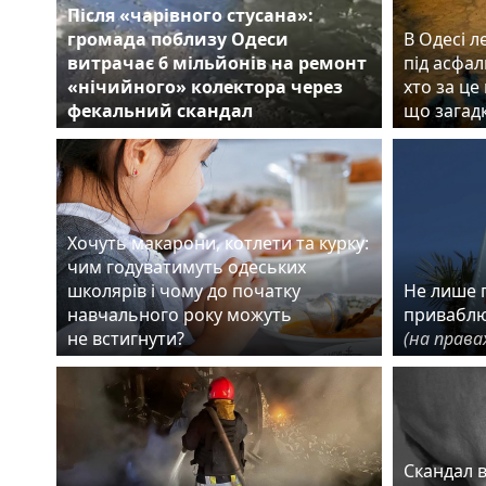
Після «чарівного стусана»:
громада поблизу Одеси
В Одесі л
витрачає 6 мільйонів на ремонт
під асфал
«нічийного» колектора через
хто за це
фекальний скандал
що загад
Хочуть макарони, котлети та курку:
чим годуватимуть одеських
школярів і чому до початку
Не лише г
навчального року можуть
приваблю
не встигнути?
(на права
Скандал 