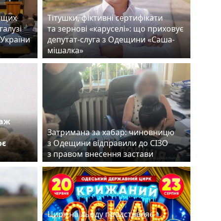
ащих
Тітушки, фіктивні сертифікати
галузі
та зернові «каруселі»: що приховує
 України
депутат-слуга з Одещини «Саша-
мішалка»
таж
Затримана за хабар: чиновницю
оє
з Одещини відправили до СІЗО
з правом внесення застави
Цирк на льоду представляє