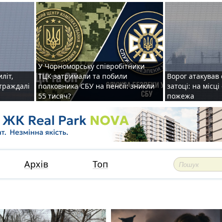
У Чорноморську співробітники
иліт,
ТЦК затримали та побили
Ворог атакував 
страждалі
полковника СБУ на пенсії: зникли
затоці: на місц
55 тисяч?
пожежа
Архів
Топ