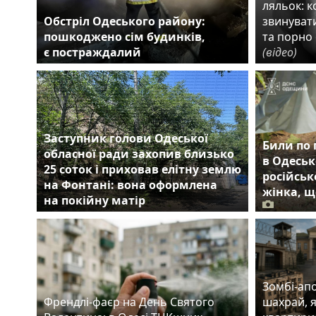
ляльок: 
Обстріл Одеського району:
звинувати
пошкоджено сім будинків,
та порно 
є постраждалий
(відео)
Заступник голови Одеської
Били по 
обласної ради захопив близько
в Одеськ
25 соток і приховав елітну землю
російськ
на Фонтані: вона оформлена
жінка, щ
на покійну матір
Зомбі-апо
Френдлі-фаєр на День Святого
шахрай, 