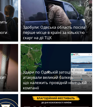
чить
Здобули: Одеська область посіла
воги
перше місце в країні за кількістю
скарг на дії ТЦК
Удари по Одеській затоці: шахеди
есит
атакували великий балкер,
що належить провідній німецькій
компанії