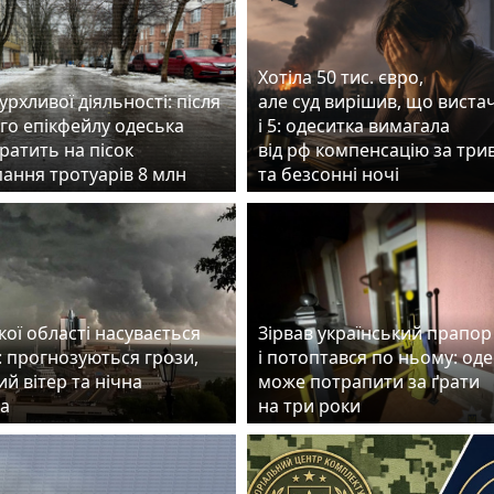
Хотіла 50 тис. євро,
бурхливої діяльності: після
але суд вирішив, що виста
го епікфейлу одеська
і 5: одеситка вимагала
ратить на пісок
від рф компенсацію за три
пання тротуарів 8 млн
та безсонні ночі
ої області насувається
Зірвав український прапор
: прогнозуються грози,
і потоптався по ньому: од
й вітер та нічна
може потрапити за ґрати
а
на три роки