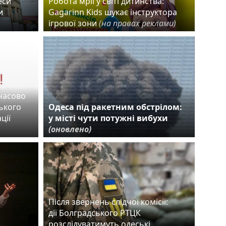
еси
Робота мрії у світі дитинства:
и
Gagarinn Kids шукає інструктора
ігрової зони
(на правах реклами)
мчасово
ького
Одеса під ракетним обстрілом:
ції
у місті чути потужні вибухи
(оновлено)
Після звернень слідчої комісії:
дії Болградського РТЦК
розслідуватимуть одеські