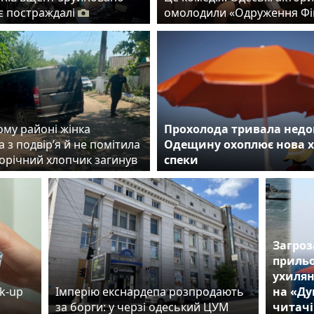
 є постраждалі
омолодили «Одруження Фі
ому районі жінка
Прохолода тривала недо
 з подвір’я й не помітила
Одещину охоплює нова 
норічний хлопчик загинув
спеки
Загроз
прильо
.
ухилян
k-up
Імперію екснардепа розпродають
на «Ду
за борги: у черзі одеський ЦУМ
читачі