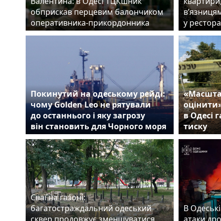
Валентина: в Одесі ТЦКшник
квартири
обприскав перцевим балончиком
в’язницям
оперативника-прикордонника
у рестора
Покинутий на одеському рейді:
«Масшта
чому Golden Leo не рятували
оцінити
до останнього і яку загрозу
в Одесі 
він становить для Чорного моря
тиску
Сваї на газоні:
багатостраждальний одеський
В Одеські
сквер продовжує зменшуватися
атаки др