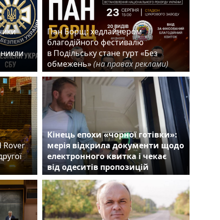
ники
Пан Борщ: хедлайнером
благодійного фестивалю
зникли
в Подільську стане гурт «Без
обмежень»
(на правах реклами)
Кінець епохи «чорної готівки»:
d Rover
мерія відкрила документи щодо
другої
електронного квитка і чекає
від одеситів пропозицій