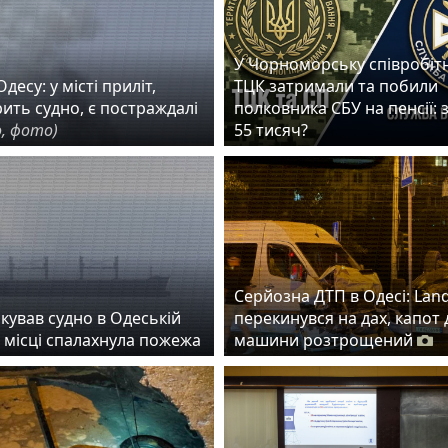
У Чорноморську співробіт
десу: у місті приліт,
ТЦК затримали та побили
рить судно, є постраждалі
полковника СБУ на пенсії: 
, фото)
55 тисяч?
Серйозна ДТП в Одесі: Lan
кував судно в Одеській
перекинувся на дах, капот 
а місці спалахнула пожежа
машини розтрощений