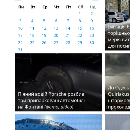
Пн
Вт
Ср
Чт
Пт
Сб
Нд
1
2
3
4
5
6
7
8
9
Імітація 
10
11
12
13
14
15
16
торішньо
17
18
19
20
21
22
23
мерія вит
24
25
26
27
28
29
30
для поси
31
До Одеськ
П'яний водій Porsche розбив
Quiriakus
три припарковані автомобілі
штормови
на Фонтані
(фото, відео)
прохолод