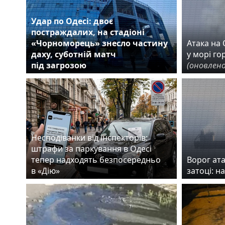
Удар по Одесі: двоє
постраждалих, на стадіоні
«Чорноморець» знесло частину
Атака на О
даху, суботній матч
у морі го
під загрозою
(оновлено
Несподіванки від інспекторів:
штрафи за паркування в Одесі
тепер надходять безпосередньо
Ворог ата
в «Дію»
затоці: н