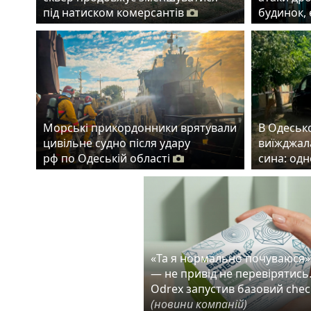
під натиском комерсантів
будинок,
Морські прикордонники врятували
В Одеськ
цивільне судно після удару
виїжджала
рф по Одеській області
сина: од
«Та я нормально почуваюся»
— не привід не перевірятись
Odrex запустив базовий chec
(новини компаній)