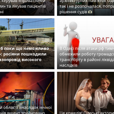
, керував «приватними
архітектурних пам’яток Од
и» та лікував пацієнтів
так і не розпочалася, попр
ні
рішення судів
б поки що неможливо
В Одесі після атаки рф ти
»: росіяни пошкодили
обмежили роботу громадс
газопровід високого
транспорту в районі ліквіда
наслідків
й області внаслідок нічної
онів вщент зруйновано
Це комедія! Одеські актори