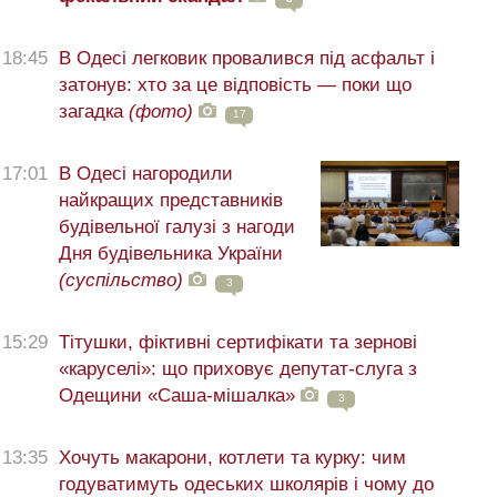
18:45
В Одесі легковик провалився під асфальт і
затонув: хто за це відповість — поки що
загадка
(фото)
17
17:01
В Одесі нагородили
найкращих представників
будівельної галузі з нагоди
Дня будівельника України
(суспільство)
3
15:29
Тітушки, фіктивні сертифікати та зернові
«каруселі»: що приховує депутат-слуга з
Одещини «Саша-мішалка»
3
13:35
Хочуть макарони, котлети та курку: чим
годуватимуть одеських школярів і чому до