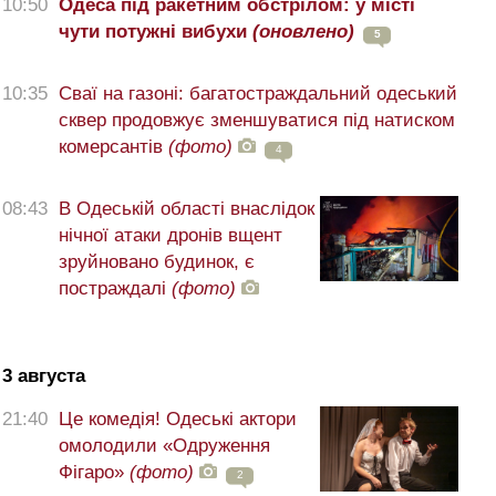
10:50
Одеса під ракетним обстрілом: у місті
чути потужні вибухи
(оновлено)
5
10:35
Сваї на газоні: багатостраждальний одеський
сквер продовжує зменшуватися під натиском
комерсантів
(фото)
4
08:43
В Одеській області внаслідок
нічної атаки дронів вщент
зруйновано будинок, є
постраждалі
(фото)
3 августа
21:40
Це комедія! Одеські актори
омолодили «Одруження
Фігаро»
(фото)
2