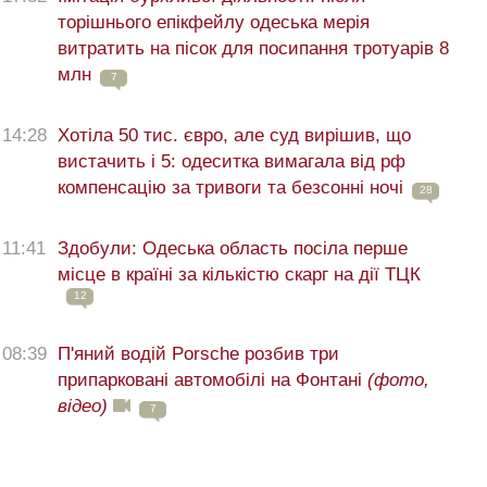
торішнього епікфейлу одеська мерія
витратить на пісок для посипання тротуарів 8
млн
7
14:28
Хотіла 50 тис. євро, але суд вирішив, що
вистачить і 5: одеситка вимагала від рф
компенсацію за тривоги та безсонні ночі
28
11:41
Здобули: Одеська область посіла перше
місце в країні за кількістю скарг на дії ТЦК
12
08:39
П'яний водій Porsche розбив три
припарковані автомобілі на Фонтані
(фото,
відео)
7