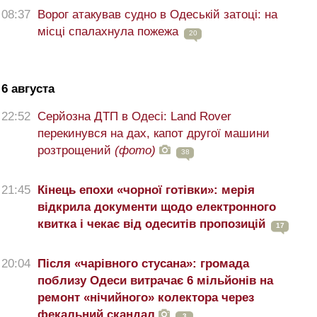
08:37
Ворог атакував судно в Одеській затоці: на
місці спалахнула пожежа
20
6 августа
22:52
Серйозна ДТП в Одесі: Land Rover
перекинувся на дах, капот другої машини
розтрощений
(фото)
38
21:45
Кінець епохи «чорної готівки»: мерія
відкрила документи щодо електронного
квитка і чекає від одеситів пропозицій
17
20:04
Після «чарівного стусана»: громада
поблизу Одеси витрачає 6 мільйонів на
ремонт «нічийного» колектора через
фекальний скандал
3