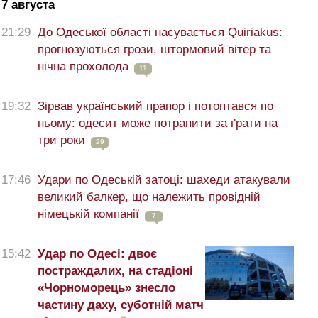
7 августа
21:29
До Одеської області насувається Quiriakus:
прогнозуються грози, штормовий вітер та
нічна прохолода
11
19:32
Зірвав український прапор і потоптався по
ньому: одесит може потрапити за ґрати на
три роки
29
17:46
Удари по Одеській затоці: шахеди атакували
великий балкер, що належить провідній
німецькій компанії
7
15:42
Удар по Одесі: двоє
постраждалих, на стадіоні
«Чорноморець» знесло
частину даху, суботній матч