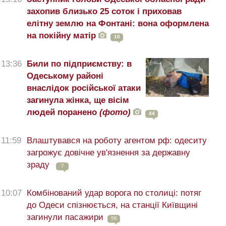
захопив близько 25 соток і приховав
елітну землю на Фонтані: вона оформлена
на покійну матір
10
13:36
Били по підприємству: в
Одеському районі
внаслідок російської атаки
загинула жінка, ще вісім
людей поранено
(фото)
44
11:59
Влаштувався на роботу агентом рф: одеситу
загрожує довічне ув'язнення за державну
зраду
7
10:07
Комбінований удар ворога по столиці: потяг
до Одеси спізнюється, на станції Київщині
загинули пасажири
56