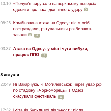
10:10
«Полум'я вирувало на верхньому поверсі»:
одесити про наслідки нічного удару
08:25
Комбінована атака на Одесу: вісім осіб
постраждали, рятувальники розбирають
завали
6
03:37
Атака на Одесу: у місті чути вибухи,
працює ППО
5
8 августа
20:49
Ні Вакарчука, ні Могилевської: через удар рф
по стадіону «Чорноморець» в Одесі
скасували фестиваль
11
17:32
Імітація бурхливої діяльності: після