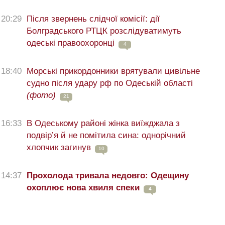
20:29
Після звернень слідчої комісії: дії
Болградського РТЦК розслідуватимуть
одеські правоохоронці
4
18:40
Морські прикордонники врятували цивільне
судно після удару рф по Одеській області
(фото)
21
16:33
В Одеському районі жінка виїжджала з
подвір’я й не помітила сина: однорічний
хлопчик загинув
10
14:37
Прохолода тривала недовго: Одещину
охоплює нова хвиля спеки
4