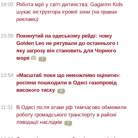
18:00
Робота мрії у світі дитинства: Gagarinn Kids
шукає інструктора ігрової зони
(на правах
реклами)
15:59
Покинутий на одеському рейді: чому
Golden Leo не рятували до останнього і
яку загрозу він становить для Чорного
моря
7
13:54
«Масштаб поки що неможливо оцінити»:
росіяни пошкодили в Одесі газопровід
високого тиску
5
11:51
В Одесі після атаки рф тимчасово обмежили
роботу громадського транспорту в районі
ліквідації наслідків
5