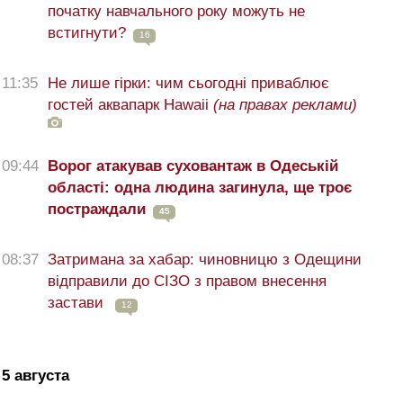
початку навчального року можуть не
встигнути?
16
11:35
Не лише гірки: чим сьогодні приваблює
гостей аквапарк Hawaii
(на правах реклами)
09:44
Ворог атакував суховантаж в Одеській
області: одна людина загинула, ще троє
постраждали
45
08:37
Затримана за хабар: чиновницю з Одещини
відправили до СІЗО з правом внесення
застави
12
5 августа