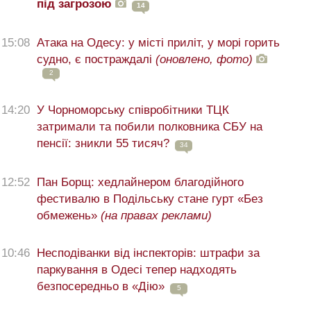
під загрозою
14
15:08
Атака на Одесу: у місті приліт, у морі горить
судно, є постраждалі
(оновлено, фото)
2
14:20
У Чорноморську співробітники ТЦК
затримали та побили полковника СБУ на
пенсії: зникли 55 тисяч?
34
12:52
Пан Борщ: хедлайнером благодійного
фестивалю в Подільську стане гурт «Без
обмежень»
(на правах реклами)
10:46
Несподіванки від інспекторів: штрафи за
паркування в Одесі тепер надходять
безпосередньо в «Дію»
5