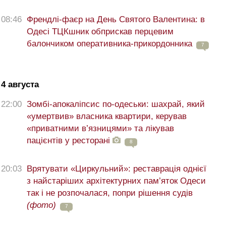
08:46
Френдлі-фаєр на День Святого Валентина: в
Одесі ТЦКшник обприскав перцевим
балончиком оперативника-прикордонника
7
4 августа
22:00
Зомбі-апокаліпсис по-одеськи: шахрай, який
«умертвив» власника квартири, керував
«приватними в’язницями» та лікував
пацієнтів у ресторані
8
20:03
Врятувати «Циркульний»: реставрація однієї
з найстаріших архітектурних пам’яток Одеси
так і не розпочалася, попри рішення судів
(фото)
7