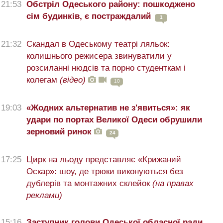
21:53
Обстріл Одеського району: пошкоджено
сім будинків, є постраждалий
1
21:32
Скандал в Одеському театрі ляльок:
колишнього режисера звинуватили у
розсиланні нюдсів та порно студенткам і
колегам
(відео)
10
19:03
«Жодних альтернатив не з'явиться»: як
удари по портах Великої Одеси обрушили
зерновий ринок
24
17:25
Цирк на льоду представляє «Крижаний
Оскар»: шоу, де трюки виконуються без
дублерів та монтажних склейок
(на правах
реклами)
15:16
Заступник голови Одеської обласної ради