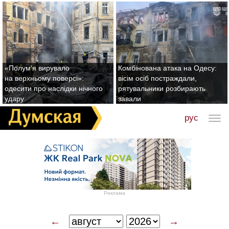
«Полум'я вирувало
Комбінована атака на Одесу:
на верхньому поверсі»:
вісім осіб постраждали,
одесити про наслідки нічного
рятувальники розбирають
удару
завали
рус
Реклама
←
→