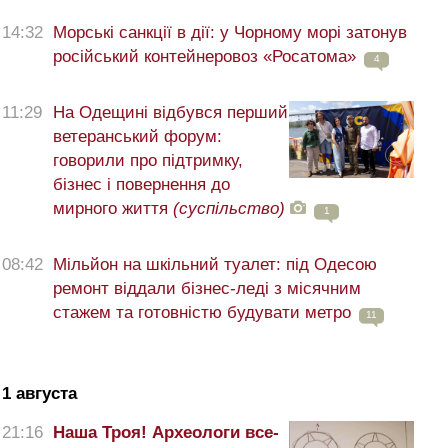
14:32
Морські санкції в дії: у Чорному морі затонув
російський контейнеровоз «Росатома»
4
11:29
На Одещині відбувся перший
ветеранський форум:
говорили про підтримку,
бізнес і повернення до
мирного життя
(суспільство)
1
08:42
Мільйон на шкільний туалет: під Одесою
ремонт віддали бізнес-леді з місячним
стажем та готовністю будувати метро
11
1 августа
21:16
Наша Троя! Археологи все-