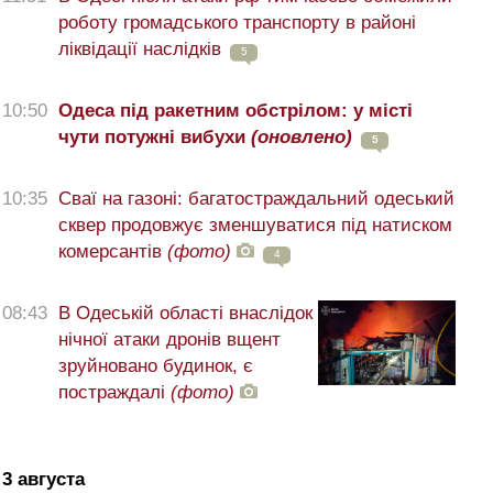
роботу громадського транспорту в районі
ліквідації наслідків
5
10:50
Одеса під ракетним обстрілом: у місті
чути потужні вибухи
(оновлено)
5
10:35
Сваї на газоні: багатостраждальний одеський
сквер продовжує зменшуватися під натиском
комерсантів
(фото)
4
08:43
В Одеській області внаслідок
нічної атаки дронів вщент
зруйновано будинок, є
постраждалі
(фото)
3 августа