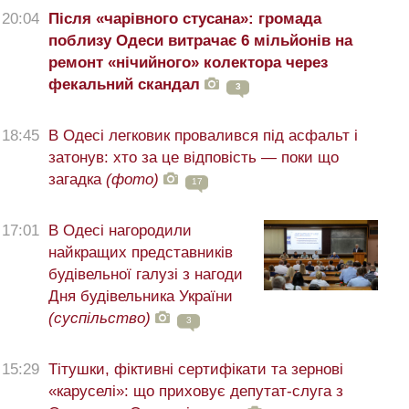
20:04
Після «чарівного стусана»: громада
поблизу Одеси витрачає 6 мільйонів на
ремонт «нічийного» колектора через
фекальний скандал
3
18:45
В Одесі легковик провалився під асфальт і
затонув: хто за це відповість — поки що
загадка
(фото)
17
17:01
В Одесі нагородили
найкращих представників
будівельної галузі з нагоди
Дня будівельника України
(суспільство)
3
15:29
Тітушки, фіктивні сертифікати та зернові
«каруселі»: що приховує депутат-слуга з