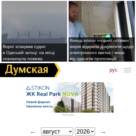
Кінець епохи «чорної готівки»:
Ворог атакував судно
мерія відкрила документи щодо
в Одеській затоці: на місці
електронного квитка і чекає
спалахнула пожежа
від одеситів пропозицій
рус
Реклама
←
→