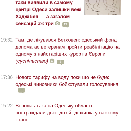
таки виявили в самому
центрі Одеси залишки вежі
Хаджібея — а загалом
сенсацій аж три
21
19:32
Там, де лікувався Бетховен: одеський фонд
допомагає ветеранам пройти реабілітацію на
одному з найстаріших курортів Європи
(суспільство)
1
17:36
Нового тарифу на воду поки що не буде:
одеські чиновники бойкотували голосування
8
15:22
Ворожа атака на Одеську область:
постраждали двоє дітей, дівчинка у важкому
стані