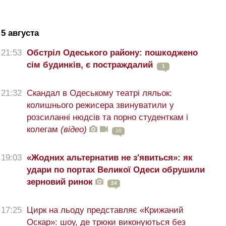
5 августа
21:53
Обстріл Одеського району: пошкоджено
сім будинків, є постраждалий
1
21:32
Скандал в Одеському театрі ляльок:
колишнього режисера звинуватили у
розсиланні нюдсів та порно студенткам і
колегам
(відео)
10
19:03
«Жодних альтернатив не з'явиться»: як
удари по портах Великої Одеси обрушили
зерновий ринок
24
17:25
Цирк на льоду представляє «Крижаний
Оскар»: шоу, де трюки виконуються без