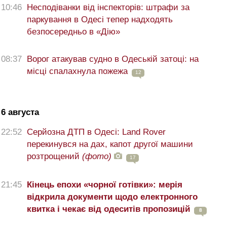
10:46
Несподіванки від інспекторів: штрафи за
паркування в Одесі тепер надходять
безпосередньо в «Дію»
08:37
Ворог атакував судно в Одеській затоці: на
місці спалахнула пожежа
12
6 августа
22:52
Серйозна ДТП в Одесі: Land Rover
перекинувся на дах, капот другої машини
розтрощений
(фото)
17
21:45
Кінець епохи «чорної готівки»: мерія
відкрила документи щодо електронного
квитка і чекає від одеситів пропозицій
8