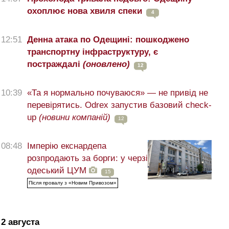
охоплює нова хвиля спеки
4
12:51
Денна атака по Одещині: пошкоджено
транспортну інфраструктуру, є
постраждалі
(оновлено)
12
10:39
«Та я нормально почуваюся» — не привід не
перевірятись. Odrex запустив базовий check-
up
(новини компаній)
12
08:48
Імперію екснардепа
розпродають за борги: у черзі
одеський ЦУМ
15
Після провалу з «Новим Привозом»
2 августа