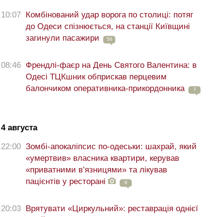
10:07
Комбінований удар ворога по столиці: потяг
до Одеси спізнюється, на станції Київщині
загинули пасажири
56
08:46
Френдлі-фаєр на День Святого Валентина: в
Одесі ТЦКшник обприскав перцевим
балончиком оперативника-прикордонника
7
4 августа
22:00
Зомбі-апокаліпсис по-одеськи: шахрай, який
«умертвив» власника квартири, керував
«приватними в’язницями» та лікував
пацієнтів у ресторані
8
20:03
Врятувати «Циркульний»: реставрація однієї