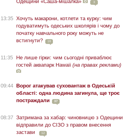
Одещини «Саша-мішалка»
3
13:35
Хочуть макарони, котлети та курку: чим
годуватимуть одеських школярів і чому до
початку навчального року можуть не
встигнути?
16
11:35
Не лише гірки: чим сьогодні приваблює
гостей аквапарк Hawaii
(на правах реклами)
09:44
Ворог атакував суховантаж в Одеській
області: одна людина загинула, ще троє
постраждали
37
08:37
Затримана за хабар: чиновницю з Одещини
відправили до СІЗО з правом внесення
застави
12