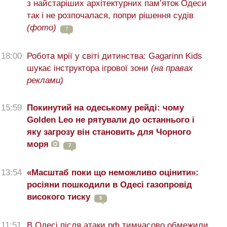
з найстаріших архітектурних пам’яток Одеси
так і не розпочалася, попри рішення судів
(фото)
7
18:00
Робота мрії у світі дитинства: Gagarinn Kids
шукає інструктора ігрової зони
(на правах
реклами)
15:59
Покинутий на одеському рейді: чому
Golden Leo не рятували до останнього і
яку загрозу він становить для Чорного
моря
7
13:54
«Масштаб поки що неможливо оцінити»:
росіяни пошкодили в Одесі газопровід
високого тиску
5
11:51
В Одесі після атаки рф тимчасово обмежили