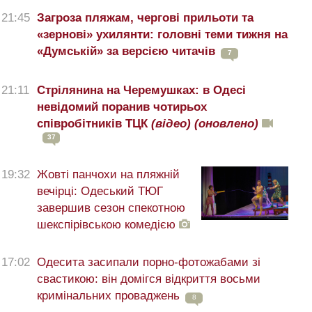
21:45
Загроза пляжам, чергові прильоти та
«зернові» ухилянти: головні теми тижня на
«Думській» за версією читачів
7
21:11
Стрілянина на Черемушках: в Одесі
невідомий поранив чотирьох
співробітників ТЦК
(відео)
(оновлено)
37
19:32
Жовті панчохи на пляжній
вечірці: Одеський ТЮГ
завершив сезон спекотною
шекспірівською комедією
17:02
Одесита засипали порно-фотожабами зі
свастикою: він домігся відкриття восьми
кримінальних проваджень
8