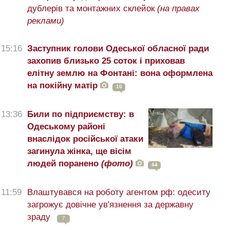
дублерів та монтажних склейок
(на правах
реклами)
15:16
Заступник голови Одеської обласної ради
захопив близько 25 соток і приховав
елітну землю на Фонтані: вона оформлена
на покійну матір
10
13:36
Били по підприємству: в
Одеському районі
внаслідок російської атаки
загинула жінка, ще вісім
людей поранено
(фото)
44
11:59
Влаштувався на роботу агентом рф: одеситу
загрожує довічне ув'язнення за державну
зраду
7