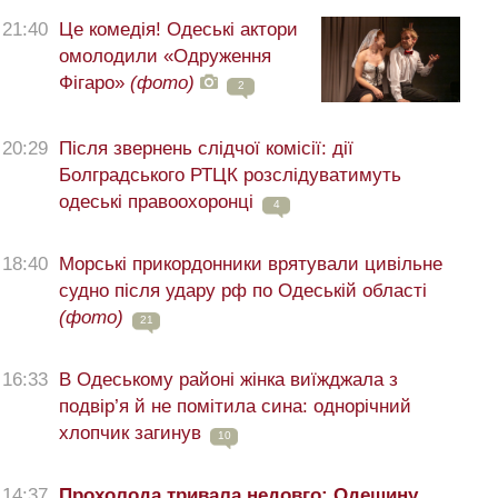
21:40
Це комедія! Одеські актори
омолодили «Одруження
Фігаро»
(фото)
2
20:29
Після звернень слідчої комісії: дії
Болградського РТЦК розслідуватимуть
одеські правоохоронці
4
18:40
Морські прикордонники врятували цивільне
судно після удару рф по Одеській області
(фото)
21
16:33
В Одеському районі жінка виїжджала з
подвір’я й не помітила сина: однорічний
хлопчик загинув
10
14:37
Прохолода тривала недовго: Одещину