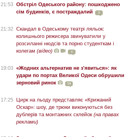
21:53
Обстріл Одеського району: пошкоджено
сім будинків, є постраждалий
1
21:32
Скандал в Одеському театрі ляльок:
колишнього режисера звинуватили у
розсиланні нюдсів та порно студенткам і
колегам
(відео)
4
19:03
«Жодних альтернатив не з'явиться»: як
удари по портах Великої Одеси обрушили
зерновий ринок
14
17:25
Цирк на льоду представляє «Крижаний
Оскар»: шоу, де трюки виконуються без
дублерів та монтажних склейок
(на правах
реклами)