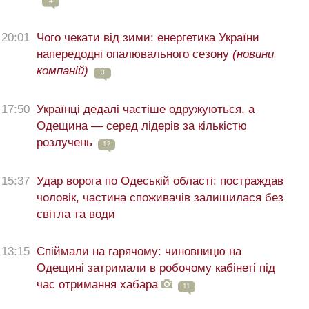
4
20:01
Чого чекати від зими: енергетика України
напередодні опалювального сезону
(новини
компаній)
3
17:50
Українці дедалі частіше одружуються, а
Одещина — серед лідерів за кількістю
розлучень
12
15:37
Удар ворога по Одеській області: постраждав
чоловік, частина споживачів залишилася без
світла та води
13:15
Спіймали на гарячому: чиновницю на
Одещині затримали в робочому кабінеті під
час отримання хабара
11