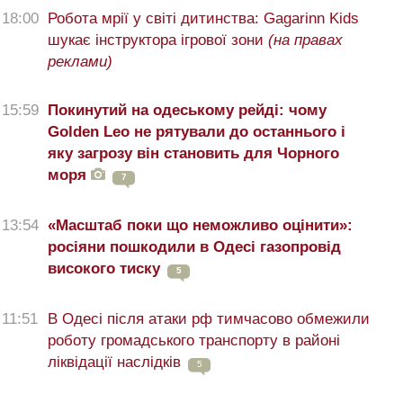
18:00
Робота мрії у світі дитинства: Gagarinn Kids
шукає інструктора ігрової зони
(на правах
реклами)
15:59
Покинутий на одеському рейді: чому
Golden Leo не рятували до останнього і
яку загрозу він становить для Чорного
моря
7
13:54
«Масштаб поки що неможливо оцінити»:
росіяни пошкодили в Одесі газопровід
високого тиску
5
11:51
В Одесі після атаки рф тимчасово обмежили
роботу громадського транспорту в районі
ліквідації наслідків
5