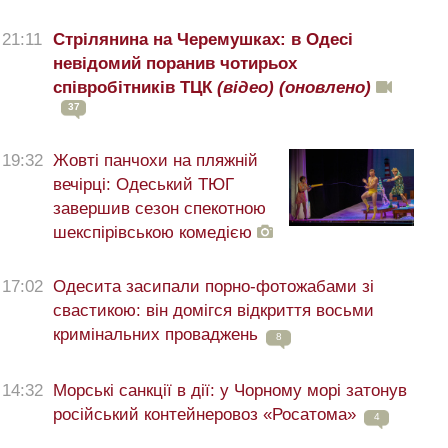
21:11
Стрілянина на Черемушках: в Одесі
невідомий поранив чотирьох
співробітників ТЦК
(відео)
(оновлено)
37
19:32
Жовті панчохи на пляжній
вечірці: Одеський ТЮГ
завершив сезон спекотною
шекспірівською комедією
17:02
Одесита засипали порно-фотожабами зі
свастикою: він домігся відкриття восьми
кримінальних проваджень
8
14:32
Морські санкції в дії: у Чорному морі затонув
російський контейнеровоз «Росатома»
4