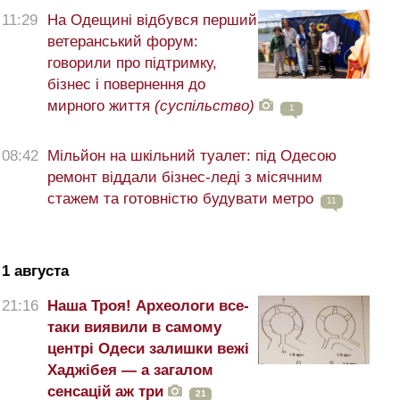
11:29
На Одещині відбувся перший
ветеранський форум:
говорили про підтримку,
бізнес і повернення до
мирного життя
(суспільство)
1
08:42
Мільйон на шкільний туалет: під Одесою
ремонт віддали бізнес-леді з місячним
стажем та готовністю будувати метро
11
1 августа
21:16
Наша Троя! Археологи все-
таки виявили в самому
центрі Одеси залишки вежі
Хаджібея — а загалом
сенсацій аж три
21