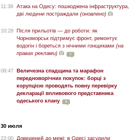
11:38
Атака на Одесу: пошкоджена інфраструктура,
дві людини постраждали
(оновлено)
10:28
Після прильотів — до роботи: як
Чорноморськ підтримує фронт, ремонтує
водогін і бореться з нічними гонщиками
(на
правах реклами)
2
08:47
Величезна спадщина та марафон
передноворічних покупок: борці з
корупцією проводять повну перевірку
декларації впливового представника
одеського клану
6
30 июля
22:00
Доведений до межі: в Одесі засудили