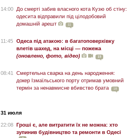
14:00
До смерті забив власного кота Кузю об стіну:
одесита відправили під цілодобовий
домашній арешт
11
11:45
Одеса під атакою: в багатоповерхівку
влетів шахед, на місці — пожежа
(оновлено, фото, відео)
15
08:41
Смертельна сварка на день народження:
докер Ізмаїльського порту отримав умовний
термін за ненавмисне вбивство брата
18
31 июля
22:08
Гроші є, але витратити їх не можна: хто
зупинив будівництво та ремонти в Одесі