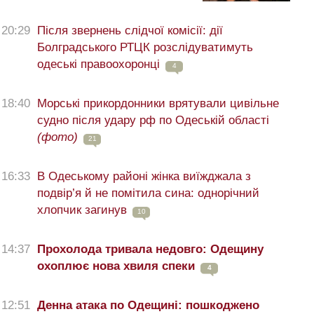
20:29
Після звернень слідчої комісії: дії
Болградського РТЦК розслідуватимуть
одеські правоохоронці
4
18:40
Морські прикордонники врятували цивільне
судно після удару рф по Одеській області
(фото)
21
16:33
В Одеському районі жінка виїжджала з
подвір’я й не помітила сина: однорічний
хлопчик загинув
10
14:37
Прохолода тривала недовго: Одещину
охоплює нова хвиля спеки
4
12:51
Денна атака по Одещині: пошкоджено