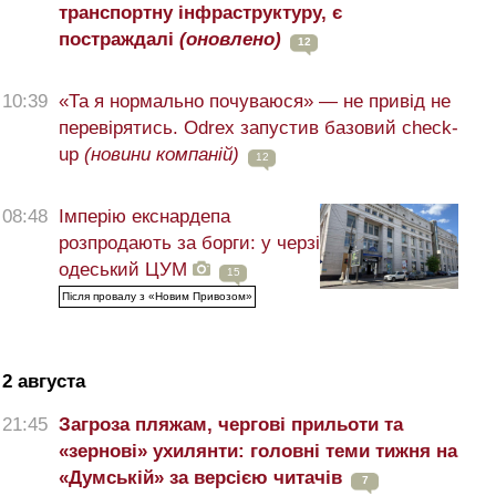
транспортну інфраструктуру, є
постраждалі
(оновлено)
12
10:39
«Та я нормально почуваюся» — не привід не
перевірятись. Odrex запустив базовий check-
up
(новини компаній)
12
08:48
Імперію екснардепа
розпродають за борги: у черзі
одеський ЦУМ
15
Після провалу з «Новим Привозом»
2 августа
21:45
Загроза пляжам, чергові прильоти та
«зернові» ухилянти: головні теми тижня на
«Думській» за версією читачів
7