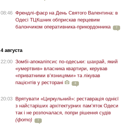
08:46
Френдлі-фаєр на День Святого Валентина: в
Одесі ТЦКшник обприскав перцевим
балончиком оперативника-прикордонника
7
4 августа
22:00
Зомбі-апокаліпсис по-одеськи: шахрай, який
«умертвив» власника квартири, керував
«приватними в’язницями» та лікував
пацієнтів у ресторані
8
20:03
Врятувати «Циркульний»: реставрація однієї
з найстаріших архітектурних пам’яток Одеси
так і не розпочалася, попри рішення судів
(фото)
7