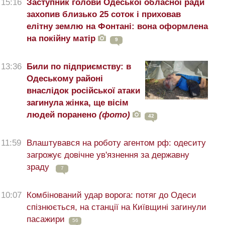
15:16
Заступник голови Одеської обласної ради
захопив близько 25 соток і приховав
елітну землю на Фонтані: вона оформлена
на покійну матір
9
13:36
Били по підприємству: в
Одеському районі
внаслідок російської атаки
загинула жінка, ще вісім
людей поранено
(фото)
42
11:59
Влаштувався на роботу агентом рф: одеситу
загрожує довічне ув'язнення за державну
зраду
7
10:07
Комбінований удар ворога: потяг до Одеси
спізнюється, на станції на Київщині загинули
пасажири
56