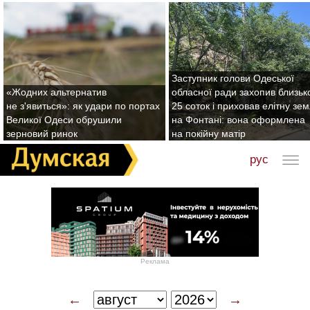
Заступник голови Одеської
«Жодних альтернатив
обласної ради захопив близьк
не з'явиться»: як удари по портах
25 соток і приховав елітну зе
Великої Одеси обрушили
на Фонтані: вона оформлена
зерновий ринок
на покійну матір
рус
Реклама
←
→