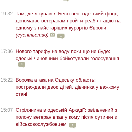
19:32
Там, де лікувався Бетховен: одеський фонд
допомагає ветеранам пройти реабілітацію на
одному з найстаріших курортів Європи
(суспільство)
1
17:36
Нового тарифу на воду поки що не буде:
одеські чиновники бойкотували голосування
8
15:22
Ворожа атака на Одеську область:
постраждали двоє дітей, дівчинка у важкому
стані
15:07
Стрілянина в одеській Аркадії: звільнений з
полону ветеран впав у кому після сутички з
військовослужбовцем
5