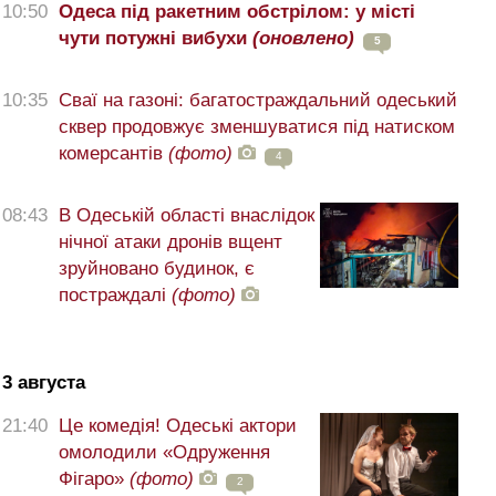
10:50
Одеса під ракетним обстрілом: у місті
чути потужні вибухи
(оновлено)
5
10:35
Сваї на газоні: багатостраждальний одеський
сквер продовжує зменшуватися під натиском
комерсантів
(фото)
4
08:43
В Одеській області внаслідок
нічної атаки дронів вщент
зруйновано будинок, є
постраждалі
(фото)
3 августа
21:40
Це комедія! Одеські актори
омолодили «Одруження
Фігаро»
(фото)
2