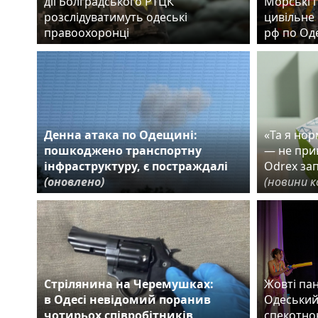
дії Болградського РТЦК
Морські 
розслідуватимуть одеські
цивільне 
правоохоронці
рф по Од
Денна атака по Одещині:
«Та я но
пошкоджено транспортну
— не прив
інфраструктуру, є постраждалі
Odrex за
(оновлено)
(новини к
Стрілянина на Черемушках:
Жовті пан
в Одесі невідомий поранив
Одеський
чотирьох співробітників
спекотно