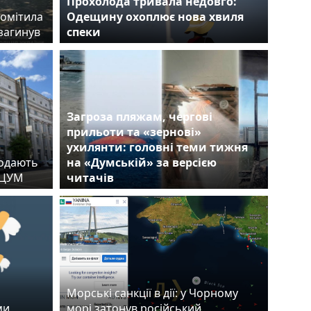
Прохолода тривала недовго:
помітила
Одещину охоплює нова хвиля
загинув
спеки
Загроза пляжам, чергові
прильоти та «зернові»
ухилянти: головні теми тижня
родають
на «Думській» за версією
й ЦУМ
читачів
Морські санкції в дії: у Чорному
ми
морі затонув російський