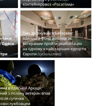
контейнеровоз «Росатома»
Там, де лікувався Бетховен:
е-таки
одеський фонд допомагає
і Одеси
ветеранам пройти реабілітацію
на одному з найстаріших курортів
 три
Європи
(суспільство)
ина в одеській Аркадії:
ений з полону ветеран впав
після сутички
ьковослужбовцем