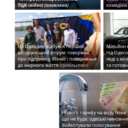
ТЦК
(відео)
(оновлено)
комедіє
На Одещині відбувся перший
Мільйон 
ветеранський форум: говорили
під Одесо
про підтримку, бізнес і повернення
леді з мі
до мирного життя
(суспільство)
та готовн
Нового тарифу на воду поки
що не буде: одеські чиновни
бойкотували голосування