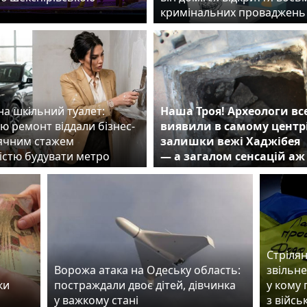
ю
кримінальних проваджень
на шкільний туалет:
Наша Троя! Археологи вс
ю ремонт віддали бізнес-
виявили в самому центр
сячним стажем
залишки вежі Хаджібея
істю будувати метро
— а загалом сенсацій аж
Стрілян
Ворожа атака на Одеську область:
звільн
ки
постраждали двоє дітей, дівчинка
у кому 
у важкому стані
з війс