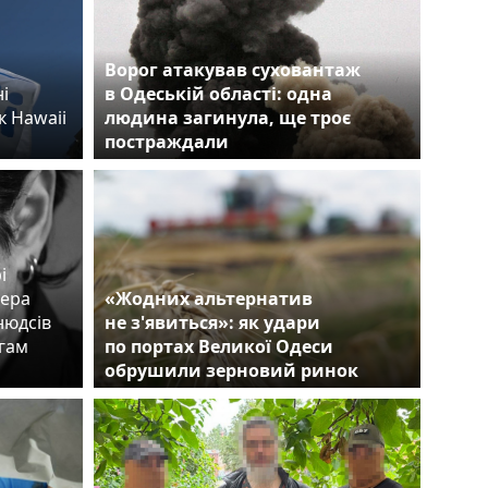
Ворог атакував суховантаж
і
в Одеській області: одна
к Hawaii
людина загинула, ще троє
постраждали
і
сера
«Жодних альтернатив
нюдсів
не з'явиться»: як удари
егам
по портах Великої Одеси
обрушили зерновий ринок