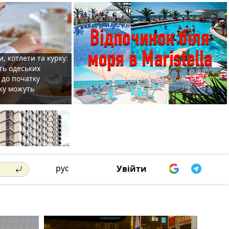
, котлети та курку:
ть одеських
 до початку
ку можуть
рус
Увійти