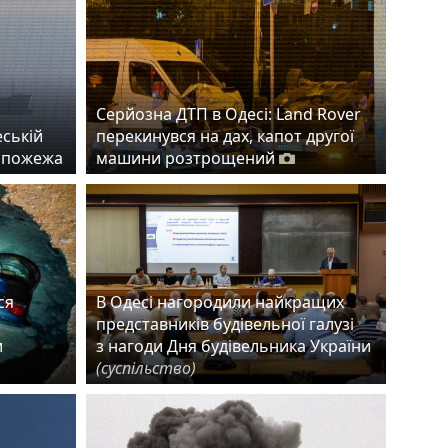
Серйозна ДТП в Одесі: Land Rover
еській
перекинувся на дах, капот другої
а пожежа
машини розтрощений
ся
В Одесі нагородили найкращих
представників будівельної галузі
и
з нагоди Дня будівельника України
(суспільство)