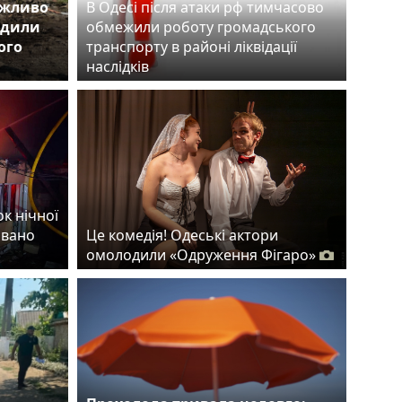
ожливо
В Одесі після атаки рф тимчасово
одили
обмежили роботу громадського
ого
транспорту в районі ліквідації
наслідків
ок нічної
овано
Це комедія! Одеські актори
омолодили «Одруження Фігаро»