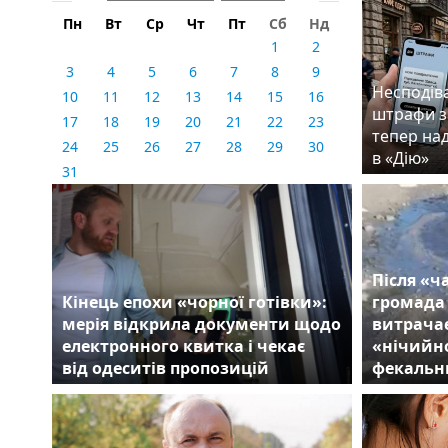
Пн
Вт
Ср
Чт
Пт
Сб
Нд
1
2
3
4
5
6
7
8
9
Несподіва
10
11
12
13
14
15
16
штрафи з
17
18
19
20
21
22
23
тепер на
24
25
26
27
28
29
30
в «Дію»
31
Після «ч
Кінець епохи «чорної готівки»:
громада
мерія відкрила документи щодо
витрачає
електронного квитка і чекає
«нічийно
від одеситів пропозицій
фекальн