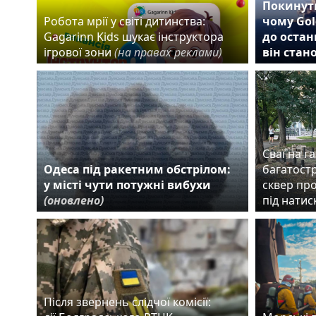
Покинути
Робота мрії у світі дитинства:
чому Gol
Gagarinn Kids шукає інструктора
до остан
ігрової зони
(на правах реклами)
він стан
Сваї на га
Одеса під ракетним обстрілом:
багатост
у місті чути потужні вибухи
сквер пр
(оновлено)
під нати
Після звернень слідчої комісії: