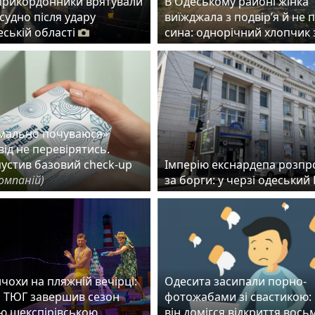
прикордонники врятували
В Одеському районі жінка
судно після удару
виїжджала з подвір’я й не 
еській області
сина: однорічний хлопчик 
рмально почуваюся»
ід не перевірятись.
пустив базовий check-up
Імперію екснардепа розп
омпаній)
за борги: у черзі одеськи
чохи на пляжній вечірці:
Одесита засипали порно-
 ТЮГ завершив сезон
фотожабами зі свастикою:
ю шекспірівською
він домігся відкриття вось