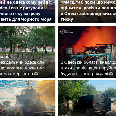
й на одеському рейді:
«Масштаб поки що нем
den Leo не рятували
оцінити»: росіяни пошк
нього і яку загрозу
в Одесі газопровід висок
овить для Чорного моря
тиску
зоні:
раждальний одеський
В Одеській області внаслід
одовжує зменшуватися
атаки дронів вщент зруйн
ском комерсантів
будинок, є постраждалі