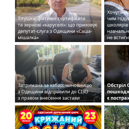
Хочуть ма
Тітушки, фіктивні сертифікати
чим году
та зернові «каруселі»: що приховує
школярів 
депутат-слуга з Одещини «Саша-
навчальн
мішалка»
не встигн
Затримана за хабар: чиновницю
Обстріл 
з Одещини відправили до СІЗО
пошкодж
з правом внесення застави
є постр