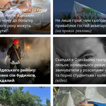
карони, котлети та курку:
ватимуть одеських
і чому до початку
Не лише гірки: чим сьогодн
ого року можуть
приваблює гостей аквапар
ути?
(на правах реклами)
Скандал в Одеському театр
ляльок: колишнього режи
Одеського району:
звинуватили у розсиланні 
ено сім будинків,
та порно студенткам і кол
аждалий
(відео)