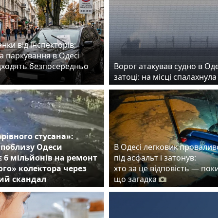
нки від інспекторів:
а паркування в Одесі
дходять безпосередньо
Ворог атакував судно в Од
затоці: на місці спалахнул
арівного стусана»:
 поблизу Одеси
В Одесі легковик провалив
 6 мільйонів на ремонт
під асфальт і затонув:
го» колектора через
хто за це відповість — пок
ий скандал
що загадка