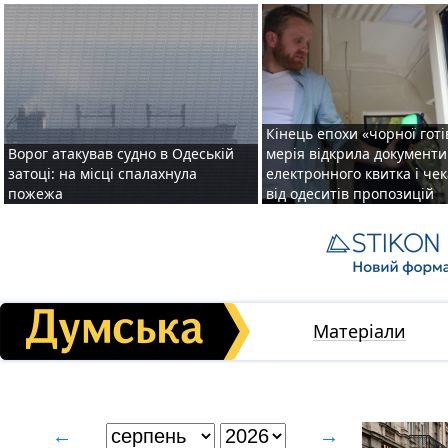
Кінець епохи «чорної готі
Ворог атакував судно в Одеській
мерія відкрила документ
затоці: на місці спалахнула
електронного квитка і чек
пожежа
від одеситів пропозицій
Матеріали
←
→