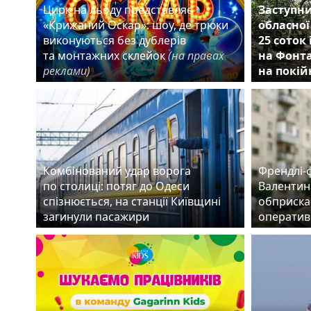
Цирк на льоду представляє
Заступни
«Крижаний Оскар»: шоу, де трюки
обласної
виконуються без дублерів
25 соток
та монтажних склейок
(на правах
на Фонта
реклами)
на покій
Комбінований удар ворога
Френдлі-
по столиці: потяг до Одеси
Валентин
спізнюється, на станції Київщині
обприска
загинули пасажири
оператив