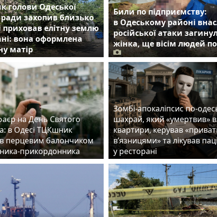
к голови Одеської
Били по підприємству:
 ради захопив близько
в Одеському районі внас
 і приховав елітну землю
російської атаки загину
ні: вона оформлена
жінка, ще вісім людей п
ну матір
Зомбі-апокаліпсис по-одес
фаєр на День Святого
шахрай, який «умертвив» 
а: в Одесі ТЦКшник
квартири, керував «прива
в перцевим балончиком
в’язницями» та лікував пац
ника-прикордонника
у ресторані