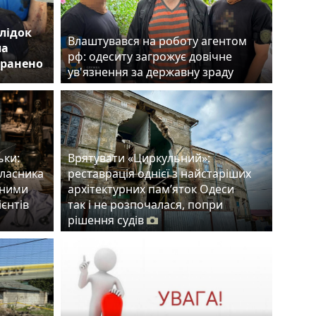
лідок
Влаштувався на роботу агентом
ла
рф: одеситу загрожує довічне
оранено
ув'язнення за державну зраду
ьки:
Врятувати «Циркульний»:
власника
реставрація однієї з найстаріших
тними
архітектурних пам’яток Одеси
ієнтів
так і не розпочалася, попри
рішення судів