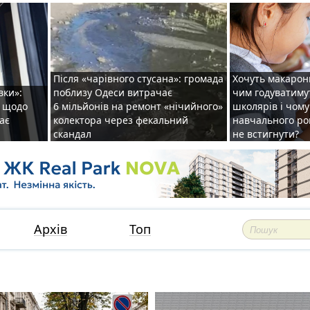
Після «чарівного стусана»: громада
Хочуть макарони
вки»:
поблизу Одеси витрачає
чим годуватиму
и щодо
6 мільйонів на ремонт «нічийного»
школярів і чому
ає
колектора через фекальний
навчального ро
скандал
не встигнути?
Архів
Топ