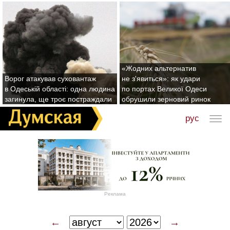
«Жодних альтернатив
Ворог атакував суховантаж
не з'явиться»: як удари
в Одеській області: одна людина
по портах Великої Одеси
загинула, ще троє постраждали
обрушили зерновий ринок
рус
Реклама
←
→