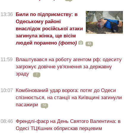
13:36
Били по підприємству: в
Одеському районі
внаслідок російської атаки
загинула жінка, ще вісім
людей поранено
(фото)
43
11:59
Влаштувався на роботу агентом рф: одеситу
загрожує довічне ув'язнення за державну
зраду
7
10:07
Комбінований удар ворога: потяг до Одеси
спізнюється, на станції на Київщині загинули
пасажири
56
08:46
Френдлі-фаєр на День Святого Валентина: в
Одесі ТЦКшник обприскав перцевим