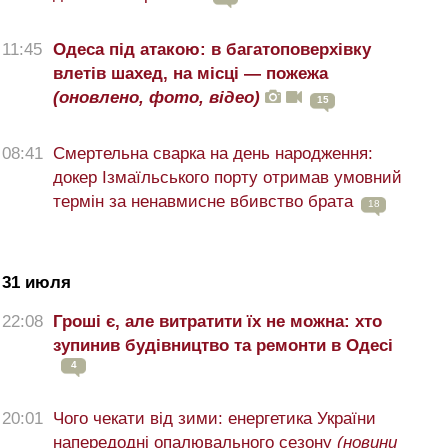
11:45
Одеса під атакою: в багатоповерхівку
влетів шахед, на місці — пожежа
(оновлено, фото, відео)
15
08:41
Смертельна сварка на день народження:
докер Ізмаїльського порту отримав умовний
термін за ненавмисне вбивство брата
18
31 июля
22:08
Гроші є, але витратити їх не можна: хто
зупинив будівництво та ремонти в Одесі
4
20:01
Чого чекати від зими: енергетика України
напередодні опалювального сезону
(новини