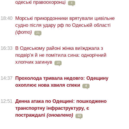
одеські правоохоронці
4
18:40
Морські прикордонники врятували цивільне
судно після удару рф по Одеській області
(фото)
21
16:33
В Одеському районі жінка виїжджала з
подвір’я й не помітила сина: однорічний
хлопчик загинув
10
14:37
Прохолода тривала недовго: Одещину
охоплює нова хвиля спеки
4
12:51
Денна атака по Одещині: пошкоджено
транспортну інфраструктуру, є
постраждалі
(оновлено)
12