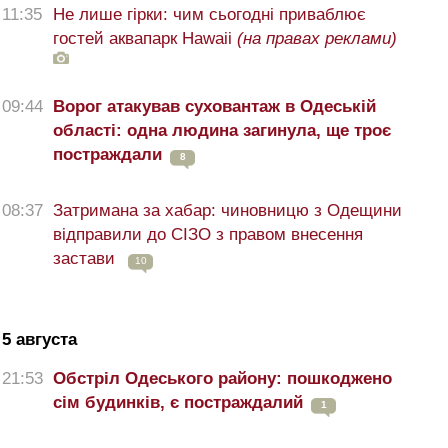
11:35
Не лише гірки: чим сьогодні приваблює
гостей аквапарк Hawaii
(на правах реклами)
09:44
Ворог атакував суховантаж в Одеській
області: одна людина загинула, ще троє
постраждали
8
08:37
Затримана за хабар: чиновницю з Одещини
відправили до СІЗО з правом внесення
застави
10
5 августа
21:53
Обстріл Одеського району: пошкоджено
сім будинків, є постраждалий
1