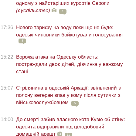
одному з найстаріших курортів Європи
(суспільство)
1
17:36
Нового тарифу на воду поки що не буде:
одеські чиновники бойкотували голосування
8
15:22
Ворожа атака на Одеську область:
постраждали двоє дітей, дівчинка у важкому
стані
15:07
Стрілянина в одеській Аркадії: звільнений з
полону ветеран впав у кому після сутички з
військовослужбовцем
5
14:00
До смерті забив власного кота Кузю об стіну:
одесита відправили під цілодобовий
домашній арешт
11