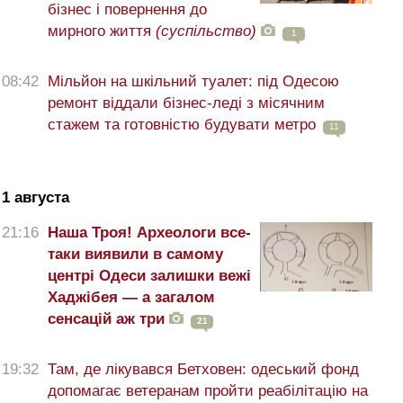
бізнес і повернення до
мирного життя
(суспільство)
1
08:42
Мільйон на шкільний туалет: під Одесою
ремонт віддали бізнес-леді з місячним
стажем та готовністю будувати метро
11
1 августа
21:16
Наша Троя! Археологи все-
таки виявили в самому
центрі Одеси залишки вежі
Хаджібея — а загалом
сенсацій аж три
21
19:32
Там, де лікувався Бетховен: одеський фонд
допомагає ветеранам пройти реабілітацію на