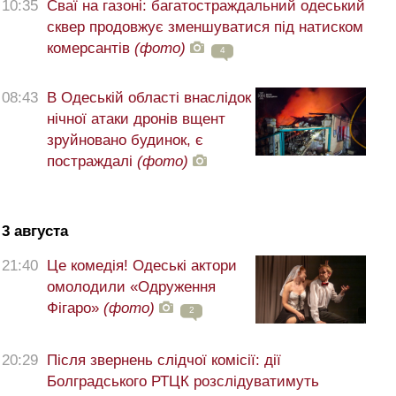
10:35
Сваї на газоні: багатостраждальний одеський
сквер продовжує зменшуватися під натиском
комерсантів
(фото)
4
08:43
В Одеській області внаслідок
нічної атаки дронів вщент
зруйновано будинок, є
постраждалі
(фото)
3 августа
21:40
Це комедія! Одеські актори
омолодили «Одруження
Фігаро»
(фото)
2
20:29
Після звернень слідчої комісії: дії
Болградського РТЦК розслідуватимуть