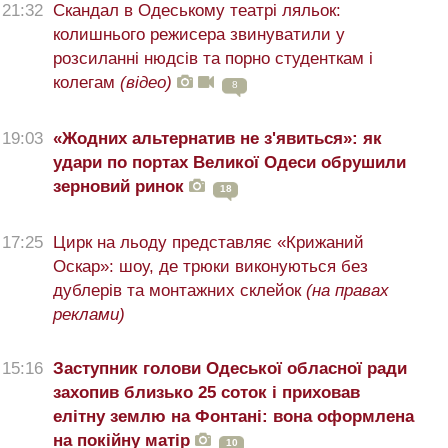
21:32
Скандал в Одеському театрі ляльок:
колишнього режисера звинуватили у
розсиланні нюдсів та порно студенткам і
колегам
(відео)
8
19:03
«Жодних альтернатив не з'явиться»: як
удари по портах Великої Одеси обрушили
зерновий ринок
18
17:25
Цирк на льоду представляє «Крижаний
Оскар»: шоу, де трюки виконуються без
дублерів та монтажних склейок
(на правах
реклами)
15:16
Заступник голови Одеської обласної ради
захопив близько 25 соток і приховав
елітну землю на Фонтані: вона оформлена
на покійну матір
10