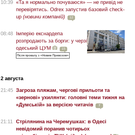
10:39
«Та я нормально почуваюся» — не привід не
перевірятись. Odrex запустив базовий check-
up
(новини компаній)
12
08:48
Імперію екснардепа
розпродають за борги: у черзі
одеський ЦУМ
15
Після провалу з «Новим Привозом»
2 августа
21:45
Загроза пляжам, чергові прильоти та
«зернові» ухилянти: головні теми тижня на
«Думській» за версією читачів
7
21:11
Стрілянина на Черемушках: в Одесі
невідомий поранив чотирьох