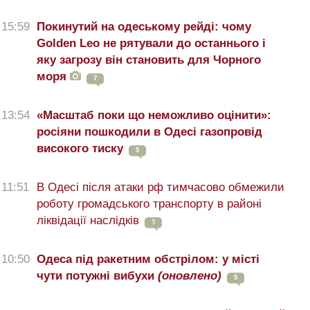
15:59
Покинутий на одеському рейді: чому
Golden Leo не рятували до останнього і
яку загрозу він становить для Чорного
моря
7
13:54
«Масштаб поки що неможливо оцінити»:
росіяни пошкодили в Одесі газопровід
високого тиску
5
11:51
В Одесі після атаки рф тимчасово обмежили
роботу громадського транспорту в районі
ліквідації наслідків
5
10:50
Одеса під ракетним обстрілом: у місті
чути потужні вибухи
(оновлено)
5