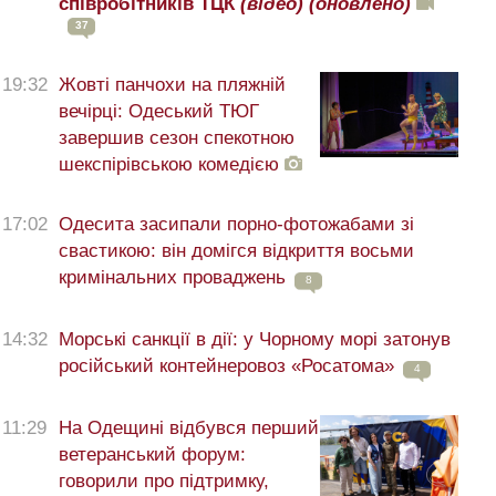
співробітників ТЦК
(відео)
(оновлено)
37
19:32
Жовті панчохи на пляжній
вечірці: Одеський ТЮГ
завершив сезон спекотною
шекспірівською комедією
17:02
Одесита засипали порно-фотожабами зі
свастикою: він домігся відкриття восьми
кримінальних проваджень
8
14:32
Морські санкції в дії: у Чорному морі затонув
російський контейнеровоз «Росатома»
4
11:29
На Одещині відбувся перший
ветеранський форум:
говорили про підтримку,