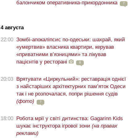
балончиком оперативника-прикордонника
7
4 августа
22:00
Зомбі-апокаліпсис по-одеськи: шахрай, який
«умертвив» власника квартири, керував
«приватними в’язницями» та лікував
пацієнтів у ресторані
8
20:03
Врятувати «Циркульний»: реставрація однієї
з найстаріших архітектурних пам’яток Одеси
так і не розпочалася, попри рішення судів
(фото)
7
18:00
Робота мрії у світі дитинства: Gagarinn Kids
шукає інструктора ігрової зони
(на правах
реклами)