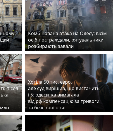
хньому
Комбінована атака на Одесу: вісім
ідки
осіб постраждали, рятувальники
розбирають завали
Хотіла 50 тис. євро,
ті: після
але суд вирішив, що вистачить
ська
і 5: одеситка вимагала
від рф компенсацію за тривоги
8 млн
та безсонні ночі