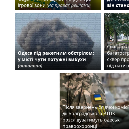
ігрової зони
(на правах реклами)
він стан
Сваї на га
Одеса під ракетним обстрілом:
багатост
у місті чути потужні вибухи
сквер пр
(оновлено)
під нати
Після звернень слідчої комісії
дії Болградського РТЦК
розслідуватимуть одеські
правоохоронці