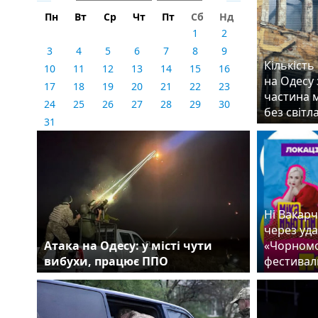
Пн
Вт
Ср
Чт
Пт
Сб
Нд
1
2
3
4
5
6
7
8
9
Кількість
10
11
12
13
14
15
16
на Одесу 
17
18
19
20
21
22
23
частина м
24
25
26
27
28
29
30
без світл
31
Ні Вакарч
через уда
Атака на Одесу: у місті чути
«Чорномо
вибухи, працює ППО
фестивал