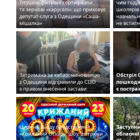
Тітушки, фіктивні сертифікати
чим году
та зернові «каруселі»: що приховує
школярів 
депутат-слуга з Одещини «Саша-
навчальн
мішалка»
не встигн
Затримана за хабар: чиновницю
Обстріл 
з Одещини відправили до СІЗО
пошкодж
з правом внесення застави
є постр
Цирк на льоду представляє
Заступни
«Крижаний Оскар»: шоу, де трюки
обласної