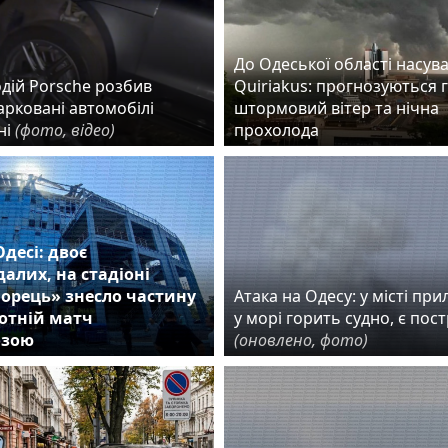
До Одеської області насув
дій Porsche розбив
Quiriakus: прогнозуються 
арковані автомобілі
штормовий вітер та нічна
ні
(фото, відео)
прохолода
Одесі: двоє
алих, на стадіоні
орець» знесло частину
Атака на Одесу: у місті прил
ботній матч
у морі горить судно, є пос
озою
(оновлено, фото)