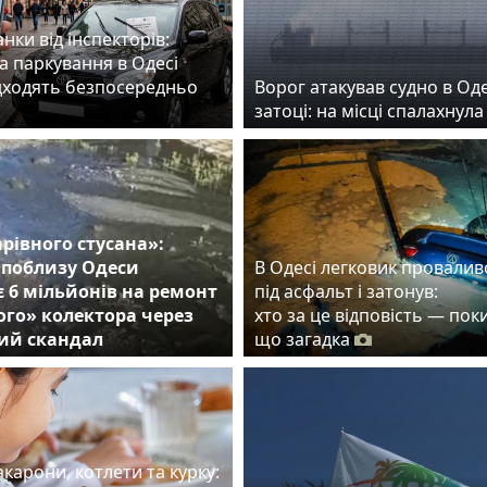
нки від інспекторів:
а паркування в Одесі
дходять безпосередньо
Ворог атакував судно в Од
затоці: на місці спалахнул
арівного стусана»:
 поблизу Одеси
В Одесі легковик провалив
 6 мільйонів на ремонт
під асфальт і затонув:
го» колектора через
хто за це відповість — пок
ий скандал
що загадка
карони, котлети та курку: