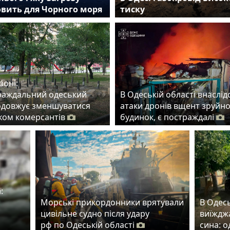
овить для Чорного моря
тиску
зоні:
раждальний одеський
В Одеській області внаслід
одовжує зменшуватися
атаки дронів вщент зруйн
ском комерсантів
будинок, є постраждалі
:
Морські прикордонники врятували
В Одес
цивільне судно після удару
виїжджа
рф по Одеській області
сина: 