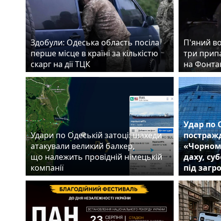
Здобули: Одеська область посіла
П'яний во
перше місце в країні за кількістю
три прип
скарг на дії ТЦК
на Фонта
Удар по 
Удари по Одеській затоці: шахеди
постражд
атакували великий балкер,
«Чорном
що належить провідній німецькій
даху, су
компанії
під загр