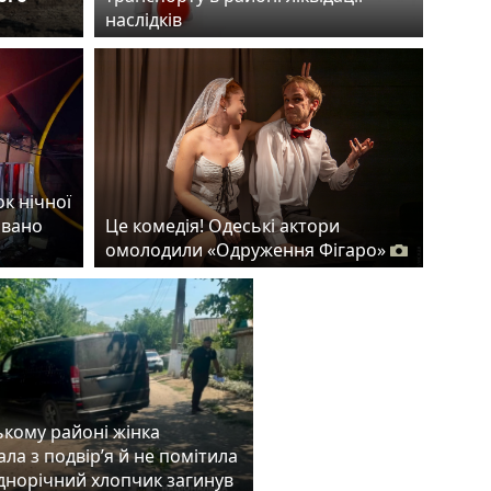
наслідків
ок нічної
овано
Це комедія! Одеські актори
омолодили «Одруження Фігаро»
ькому районі жінка
ла з подвір’я й не помітила
однорічний хлопчик загинув