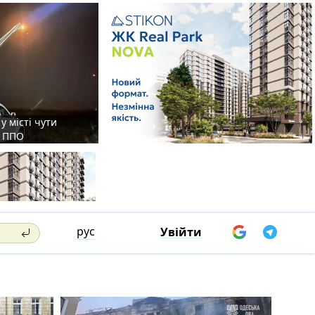
у місті чути
є ППО
рус
Увійти