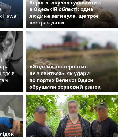
Ворог атакував суховантаж
і
в Одеській області: одна
к Hawaii
людина загинула, ще троє
постраждали
і
сера
«Жодних альтернатив
нюдсів
не з'явиться»: як удари
егам
по портах Великої Одеси
обрушили зерновий ринок
лідок