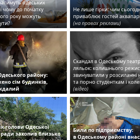
ватимуть одеських
і чому до початку
Не лише гірки: чим сьогодн
ого року можуть
приваблює гостей аквапар
ути?
(на правах реклами)
Скандал в Одеському театр
ляльок: колишнього режи
Одеського району:
звинуватили у розсиланні 
ено сім будинків,
та порно студенткам і кол
аждалий
(відео)
к голови Одеської
Били по підприємству:
 ради захопив близько
в Одеському районі внас