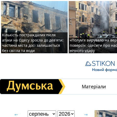
Кількість постраждалих після
атаки на Одесу зросла до дев'яти:
«Полум'я вирувало на ве
частина міста досі залишається
поверсі»: одесити про на
без світла та води
нічного удару
Матеріали
←
→