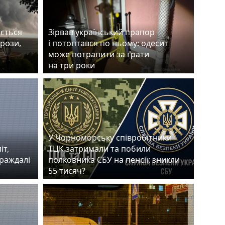
ається
Зірвав український прапор
грози,
і потоптався по ньому: одесит
може потрапити за ґрати
на три роки
У Чорноморську співробітники
іт,
ТЦК затримали та побили
траждалі
полковника СБУ на пенсії: зникли
55 тисяч?