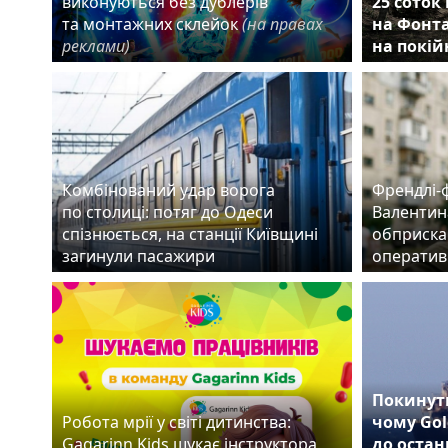
виконуються без дублерів
25 соток
та монтажних склейок
(на правах
на Фонта
реклами)
на покій
Комбінований удар ворога
Френдлі-
по столиці: потяг до Одеси
Валентин
спізнюється, на станції Київщині
обприска
загинули пасажири
оператив
Покинути
Робота мрії у світі дитинства:
чому Gol
Gagarinn Kids шукає інструктора
до остан