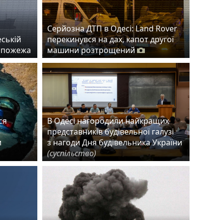
Серйозна ДТП в Одесі: Land Rover
еській
перекинувся на дах, капот другої
а пожежа
машини розтрощений
ся
В Одесі нагородили найкращих
представників будівельної галузі
и
з нагоди Дня будівельника України
(суспільство)