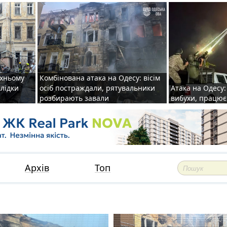
рхньому
Комбінована атака на Одесу: вісім
слідки
осіб постраждали, рятувальники
Атака на Одесу: 
розбирають завали
вибухи, працю
Архів
Топ