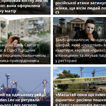
 і приховав елітну землю
російської атаки загину
ні: вона оформлена
жінка, ще вісім людей п
ну матір
Зомбі-апокаліпсис по-одес
фаєр на День Святого
шахрай, який «умертвив» 
а: в Одесі ТЦКшник
квартири, керував «прива
в перцевим балончиком
в’язницями» та лікував пац
ника-прикордонника
у ресторані
й на одеському рейді:
«Масштаб поки що нем
den Leo не рятували
оцінити»: росіяни пошк
нього і яку загрозу
в Одесі газопровід висок