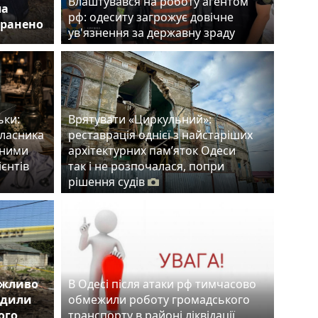
Влаштувався на роботу агентом
ла
рф: одеситу загрожує довічне
оранено
ув'язнення за державну зраду
ьки:
Врятувати «Циркульний»:
власника
реставрація однієї з найстаріших
тними
архітектурних пам’яток Одеси
ієнтів
так і не розпочалася, попри
рішення судів
ожливо
В Одесі після атаки рф тимчасово
одили
обмежили роботу громадського
ого
транспорту в районі ліквідації