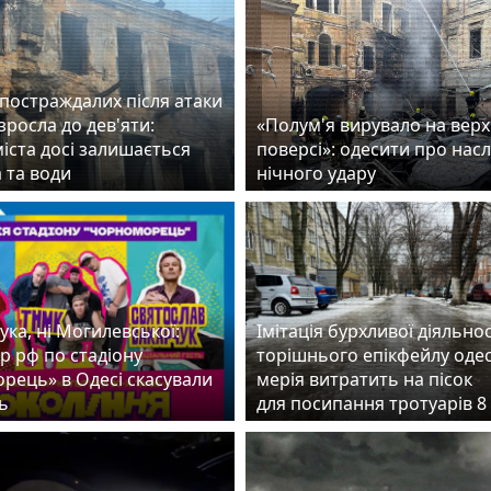
 постраждалих після атаки
зросла до дев'яти:
«Полум'я вирувало на вер
іста досі залишається
поверсі»: одесити про насл
а та води
нічного удару
ука, ні Могилевської:
Імітація бурхливої діяльнос
р рф по стадіону
торішнього епікфейлу оде
рець» в Одесі скасували
мерія витратить на пісок
ь
для посипання тротуарів 