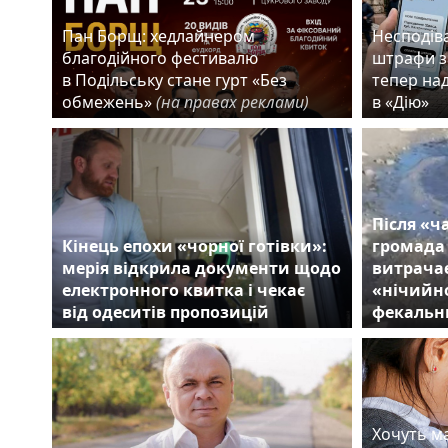
Пан Борщ: хедлайнером
Несподіва
благодійного фестивалю
штрафи з
в Подільську стане гурт «Без
тепер на
обмежень»
(на правах реклами)
в «Дію»
Після «ч
Кінець епохи «чорної готівки»:
громада
мерія відкрила документи щодо
витрачає
електронного квитка і чекає
«нічийно
від одеситів пропозицій
фекальн
Хочуть ма