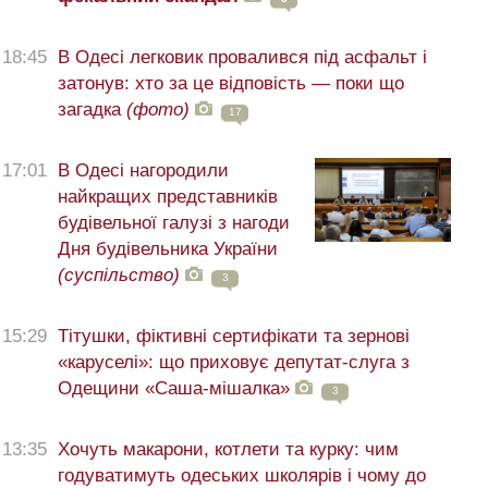
18:45
В Одесі легковик провалився під асфальт і
затонув: хто за це відповість — поки що
загадка
(фото)
17
17:01
В Одесі нагородили
найкращих представників
будівельної галузі з нагоди
Дня будівельника України
(суспільство)
3
15:29
Тітушки, фіктивні сертифікати та зернові
«каруселі»: що приховує депутат-слуга з
Одещини «Саша-мішалка»
3
13:35
Хочуть макарони, котлети та курку: чим
годуватимуть одеських школярів і чому до