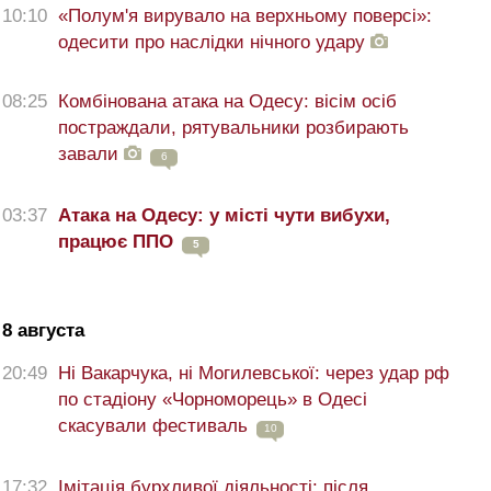
10:10
«Полум'я вирувало на верхньому поверсі»:
одесити про наслідки нічного удару
08:25
Комбінована атака на Одесу: вісім осіб
постраждали, рятувальники розбирають
завали
6
03:37
Атака на Одесу: у місті чути вибухи,
працює ППО
5
8 августа
20:49
Ні Вакарчука, ні Могилевської: через удар рф
по стадіону «Чорноморець» в Одесі
скасували фестиваль
10
17:32
Імітація бурхливої діяльності: після