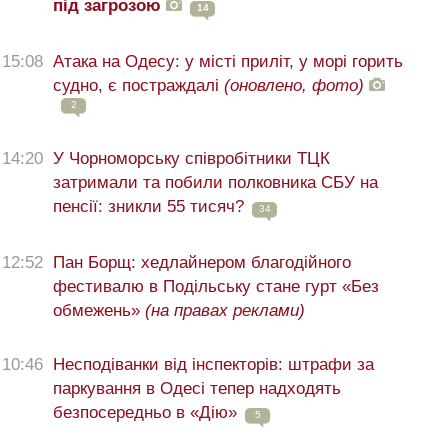
під загрозою
14
15:08
Атака на Одесу: у місті приліт, у морі горить
судно, є постраждалі
(оновлено, фото)
2
14:20
У Чорноморську співробітники ТЦК
затримали та побили полковника СБУ на
пенсії: зникли 55 тисяч?
34
12:52
Пан Борщ: хедлайнером благодійного
фестивалю в Подільську стане гурт «Без
обмежень»
(на правах реклами)
10:46
Несподіванки від інспекторів: штрафи за
паркування в Одесі тепер надходять
безпосередньо в «Дію»
5