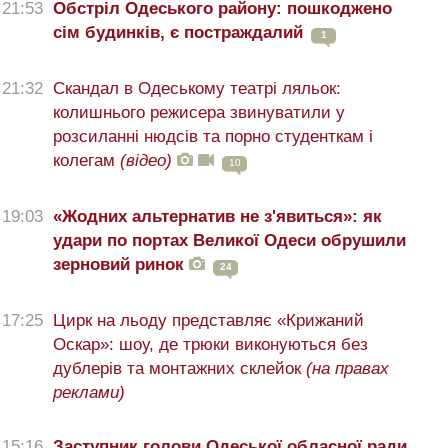
21:53
Обстріл Одеського району: пошкоджено
сім будинків, є постраждалий
1
21:32
Скандал в Одеському театрі ляльок:
колишнього режисера звинуватили у
розсиланні нюдсів та порно студенткам і
колегам
(відео)
10
19:03
«Жодних альтернатив не з'явиться»: як
удари по портах Великої Одеси обрушили
зерновий ринок
24
17:25
Цирк на льоду представляє «Крижаний
Оскар»: шоу, де трюки виконуються без
дублерів та монтажних склейок
(на правах
реклами)
15:16
Заступник голови Одеської обласної ради