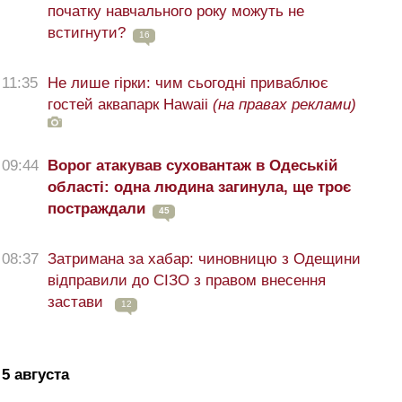
початку навчального року можуть не
встигнути?
16
11:35
Не лише гірки: чим сьогодні приваблює
гостей аквапарк Hawaii
(на правах реклами)
09:44
Ворог атакував суховантаж в Одеській
області: одна людина загинула, ще троє
постраждали
45
08:37
Затримана за хабар: чиновницю з Одещини
відправили до СІЗО з правом внесення
застави
12
5 августа