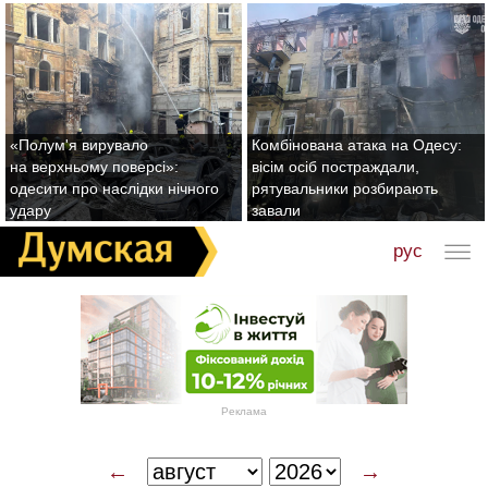
«Полум'я вирувало
Комбінована атака на Одесу:
на верхньому поверсі»:
вісім осіб постраждали,
одесити про наслідки нічного
рятувальники розбирають
удару
завали
рус
Реклама
←
→