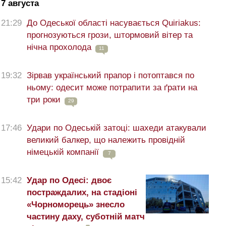
7 августа
21:29
До Одеської області насувається Quiriakus:
прогнозуються грози, штормовий вітер та
нічна прохолода
11
19:32
Зірвав український прапор і потоптався по
ньому: одесит може потрапити за ґрати на
три роки
29
17:46
Удари по Одеській затоці: шахеди атакували
великий балкер, що належить провідній
німецькій компанії
7
15:42
Удар по Одесі: двоє
постраждалих, на стадіоні
«Чорноморець» знесло
частину даху, суботній матч