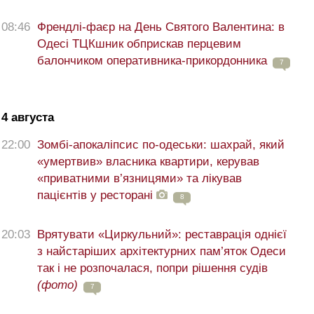
08:46
Френдлі-фаєр на День Святого Валентина: в
Одесі ТЦКшник обприскав перцевим
балончиком оперативника-прикордонника
7
4 августа
22:00
Зомбі-апокаліпсис по-одеськи: шахрай, який
«умертвив» власника квартири, керував
«приватними в’язницями» та лікував
пацієнтів у ресторані
8
20:03
Врятувати «Циркульний»: реставрація однієї
з найстаріших архітектурних пам’яток Одеси
так і не розпочалася, попри рішення судів
(фото)
7