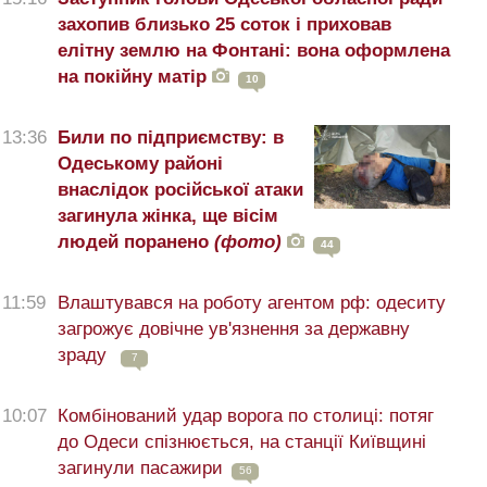
захопив близько 25 соток і приховав
елітну землю на Фонтані: вона оформлена
на покійну матір
10
13:36
Били по підприємству: в
Одеському районі
внаслідок російської атаки
загинула жінка, ще вісім
людей поранено
(фото)
44
11:59
Влаштувався на роботу агентом рф: одеситу
загрожує довічне ув'язнення за державну
зраду
7
10:07
Комбінований удар ворога по столиці: потяг
до Одеси спізнюється, на станції Київщині
загинули пасажири
56