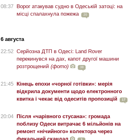
08:37
Ворог атакував судно в Одеській затоці: на
місці спалахнула пожежа
20
6 августа
22:52
Серйозна ДТП в Одесі: Land Rover
перекинувся на дах, капот другої машини
розтрощений
(фото)
38
21:45
Кінець епохи «чорної готівки»: мерія
відкрила документи щодо електронного
квитка і чекає від одеситів пропозицій
17
20:04
Після «чарівного стусана»: громада
поблизу Одеси витрачає 6 мільйонів на
ремонт «нічийного» колектора через
фекальний скандал
3