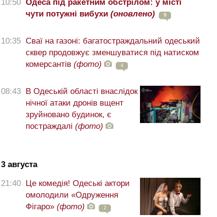
10:50
Одеса під ракетним обстрілом: у місті
чути потужні вибухи
(оновлено)
5
10:35
Сваї на газоні: багатостраждальний одеський
сквер продовжує зменшуватися під натиском
комерсантів
(фото)
4
08:43
В Одеській області внаслідок
нічної атаки дронів вщент
зруйновано будинок, є
постраждалі
(фото)
3 августа
21:40
Це комедія! Одеські актори
омолодили «Одруження
Фігаро»
(фото)
2