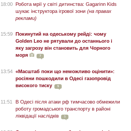
18:00
Робота мрії у світі дитинства: Gagarinn Kids
шукає інструктора ігрової зони
(на правах
реклами)
15:59
Покинутий на одеському рейді: чому
Golden Leo не рятували до останнього і
яку загрозу він становить для Чорного
моря
7
13:54
«Масштаб поки що неможливо оцінити»:
росіяни пошкодили в Одесі газопровід
високого тиску
5
11:51
В Одесі після атаки рф тимчасово обмежили
роботу громадського транспорту в районі
ліквідації наслідків
5