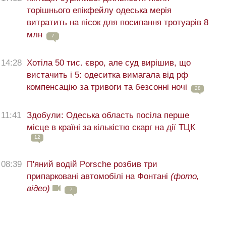
торішнього епікфейлу одеська мерія
витратить на пісок для посипання тротуарів 8
млн
7
14:28
Хотіла 50 тис. євро, але суд вирішив, що
вистачить і 5: одеситка вимагала від рф
компенсацію за тривоги та безсонні ночі
28
11:41
Здобули: Одеська область посіла перше
місце в країні за кількістю скарг на дії ТЦК
12
08:39
П'яний водій Porsche розбив три
припарковані автомобілі на Фонтані
(фото,
відео)
7