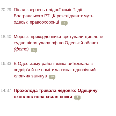
20:29
Після звернень слідчої комісії: дії
Болградського РТЦК розслідуватимуть
одеські правоохоронці
4
18:40
Морські прикордонники врятували цивільне
судно після удару рф по Одеській області
(фото)
21
16:33
В Одеському районі жінка виїжджала з
подвір’я й не помітила сина: однорічний
хлопчик загинув
10
14:37
Прохолода тривала недовго: Одещину
охоплює нова хвиля спеки
4