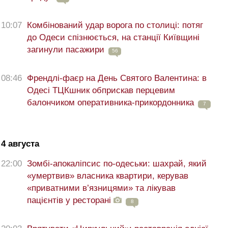
10:07
Комбінований удар ворога по столиці: потяг
до Одеси спізнюється, на станції Київщині
загинули пасажири
56
08:46
Френдлі-фаєр на День Святого Валентина: в
Одесі ТЦКшник обприскав перцевим
балончиком оперативника-прикордонника
7
4 августа
22:00
Зомбі-апокаліпсис по-одеськи: шахрай, який
«умертвив» власника квартири, керував
«приватними в’язницями» та лікував
пацієнтів у ресторані
8