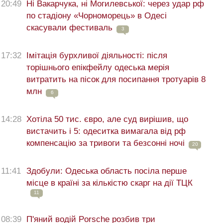
20:49
Ні Вакарчука, ні Могилевської: через удар рф
по стадіону «Чорноморець» в Одесі
скасували фестиваль
3
17:32
Імітація бурхливої діяльності: після
торішнього епікфейлу одеська мерія
витратить на пісок для посипання тротуарів 8
млн
6
14:28
Хотіла 50 тис. євро, але суд вирішив, що
вистачить і 5: одеситка вимагала від рф
компенсацію за тривоги та безсонні ночі
20
11:41
Здобули: Одеська область посіла перше
місце в країні за кількістю скарг на дії ТЦК
11
08:39
П'яний водій Porsche розбив три