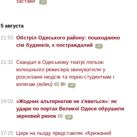
застави
12
5 августа
21:53
Обстріл Одеського району: пошкоджено
сім будинків, є постраждалий
1
21:32
Скандал в Одеському театрі ляльок:
колишнього режисера звинуватили у
розсиланні нюдсів та порно студенткам і
колегам
(відео)
10
19:03
«Жодних альтернатив не з'явиться»: як
удари по портах Великої Одеси обрушили
зерновий ринок
24
17:25
Цирк на льоду представляє «Крижаний