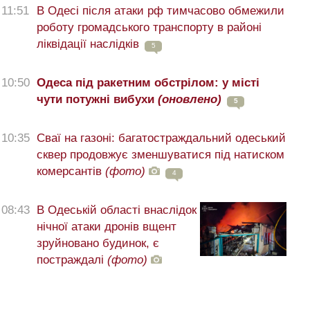
11:51
В Одесі після атаки рф тимчасово обмежили
роботу громадського транспорту в районі
ліквідації наслідків
5
10:50
Одеса під ракетним обстрілом: у місті
чути потужні вибухи
(оновлено)
5
10:35
Сваї на газоні: багатостраждальний одеський
сквер продовжує зменшуватися під натиском
комерсантів
(фото)
4
08:43
В Одеській області внаслідок
нічної атаки дронів вщент
зруйновано будинок, є
постраждалі
(фото)