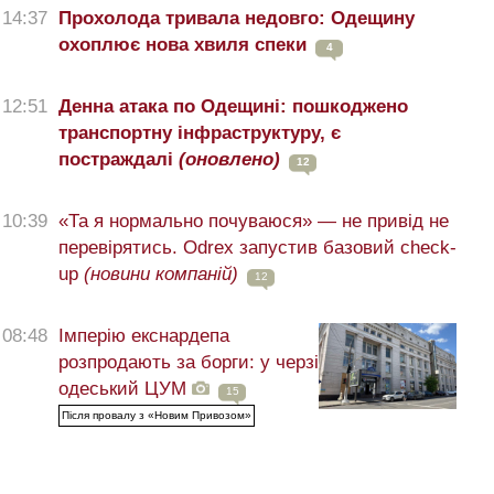
14:37
Прохолода тривала недовго: Одещину
охоплює нова хвиля спеки
4
12:51
Денна атака по Одещині: пошкоджено
транспортну інфраструктуру, є
постраждалі
(оновлено)
12
10:39
«Та я нормально почуваюся» — не привід не
перевірятись. Odrex запустив базовий check-
up
(новини компаній)
12
08:48
Імперію екснардепа
розпродають за борги: у черзі
одеський ЦУМ
15
Після провалу з «Новим Привозом»