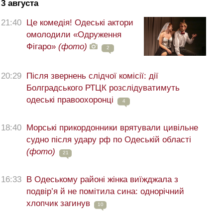
3 августа
21:40
Це комедія! Одеські актори
омолодили «Одруження
Фігаро»
(фото)
2
20:29
Після звернень слідчої комісії: дії
Болградського РТЦК розслідуватимуть
одеські правоохоронці
4
18:40
Морські прикордонники врятували цивільне
судно після удару рф по Одеській області
(фото)
21
16:33
В Одеському районі жінка виїжджала з
подвір’я й не помітила сина: однорічний
хлопчик загинув
10