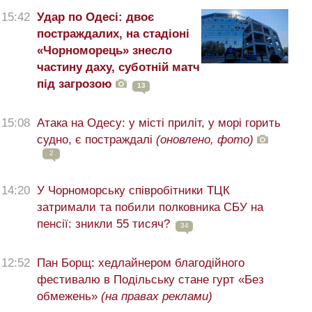
15:42
Удар по Одесі: двоє
постраждалих, на стадіоні
«Чорноморець» знесло
частину даху, суботній матч
під загрозою
13
15:08
Атака на Одесу: у місті приліт, у морі горить
судно, є постраждалі
(оновлено, фото)
2
14:20
У Чорноморську співробітники ТЦК
затримали та побили полковника СБУ на
пенсії: зникли 55 тисяч?
34
12:52
Пан Борщ: хедлайнером благодійного
фестивалю в Подільську стане гурт «Без
обмежень»
(на правах реклами)