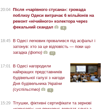
20:04
Після «чарівного стусана»: громада
поблизу Одеси витрачає 6 мільйонів на
ремонт «нічийного» колектора через
фекальний скандал
3
18:45
В Одесі легковик провалився під асфальт і
затонув: хто за це відповість — поки що
загадка
(фото)
17
17:01
В Одесі нагородили
найкращих представників
будівельної галузі з нагоди
Дня будівельника України
(суспільство)
3
15:29
Тітушки, фіктивні сертифікати та зернові
«каруселі»: що приховує депутат-слуга з