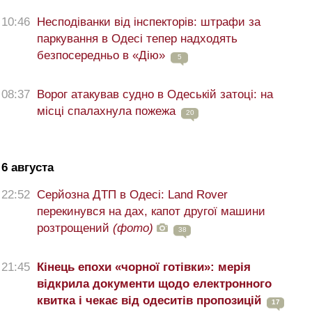
10:46
Несподіванки від інспекторів: штрафи за
паркування в Одесі тепер надходять
безпосередньо в «Дію»
5
08:37
Ворог атакував судно в Одеській затоці: на
місці спалахнула пожежа
20
6 августа
22:52
Серйозна ДТП в Одесі: Land Rover
перекинувся на дах, капот другої машини
розтрощений
(фото)
38
21:45
Кінець епохи «чорної готівки»: мерія
відкрила документи щодо електронного
квитка і чекає від одеситів пропозицій
17