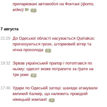
припарковані автомобілі на Фонтані
(фото,
відео)
7
7 августа
21:29
До Одеської області насувається Quiriakus:
прогнозуються грози, штормовий вітер та
нічна прохолода
11
19:32
Зірвав український прапор і потоптався по
ньому: одесит може потрапити за ґрати на
три роки
29
17:46
Удари по Одеській затоці: шахеди атакували
великий балкер, що належить провідній
німецькій компанії
7