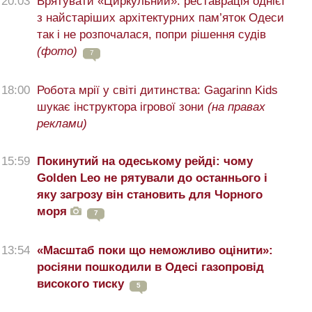
20:03
Врятувати «Циркульний»: реставрація однієї
з найстаріших архітектурних пам’яток Одеси
так і не розпочалася, попри рішення судів
(фото)
7
18:00
Робота мрії у світі дитинства: Gagarinn Kids
шукає інструктора ігрової зони
(на правах
реклами)
15:59
Покинутий на одеському рейді: чому
Golden Leo не рятували до останнього і
яку загрозу він становить для Чорного
моря
7
13:54
«Масштаб поки що неможливо оцінити»:
росіяни пошкодили в Одесі газопровід
високого тиску
5