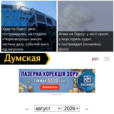
Удар по Одесі: двоє
постраждалих, на стадіоні
Атака на Одесу: у місті приліт,
«Чорноморець» знесло
у морі горить судно,
частину даху, суботній матч
є постраждалі (оновлено,
під загрозою
фото)
рус
Реклама
←
→