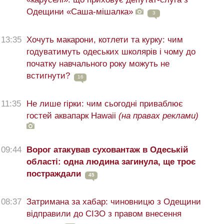
Одещини «Саша-мішалка»
3
13:35
Хочуть макарони, котлети та курку: чим
годуватимуть одеських школярів і чому до
початку навчального року можуть не
встигнути?
16
11:35
Не лише гірки: чим сьогодні приваблює
гостей аквапарк Hawaii
(на правах реклами)
09:44
Ворог атакував суховантаж в Одеській
області: одна людина загинула, ще троє
постраждали
45
08:37
Затримана за хабар: чиновницю з Одещини
відправили до СІЗО з правом внесення