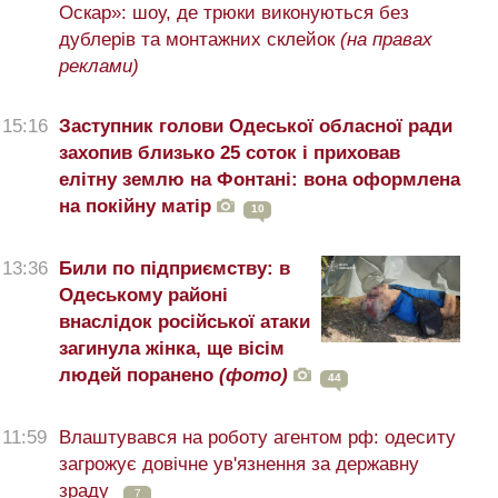
Оскар»: шоу, де трюки виконуються без
дублерів та монтажних склейок
(на правах
реклами)
15:16
Заступник голови Одеської обласної ради
захопив близько 25 соток і приховав
елітну землю на Фонтані: вона оформлена
на покійну матір
10
13:36
Били по підприємству: в
Одеському районі
внаслідок російської атаки
загинула жінка, ще вісім
людей поранено
(фото)
44
11:59
Влаштувався на роботу агентом рф: одеситу
загрожує довічне ув'язнення за державну
зраду
7