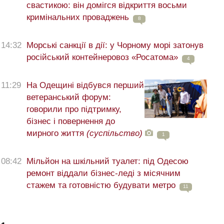
свастикою: він домігся відкриття восьми
кримінальних проваджень
8
14:32
Морські санкції в дії: у Чорному морі затонув
російський контейнеровоз «Росатома»
4
11:29
На Одещині відбувся перший
ветеранський форум:
говорили про підтримку,
бізнес і повернення до
мирного життя
(суспільство)
1
08:42
Мільйон на шкільний туалет: під Одесою
ремонт віддали бізнес-леді з місячним
стажем та готовністю будувати метро
11