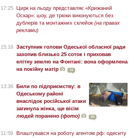
17:25
Цирк на льоду представляє «Крижаний
Оскар»: шоу, де трюки виконуються без
дублерів та монтажних склейок
(на правах
реклами)
15:16
Заступник голови Одеської обласної ради
захопив близько 25 соток і приховав
елітну землю на Фонтані: вона оформлена
на покійну матір
10
13:36
Били по підприємству: в
Одеському районі
внаслідок російської атаки
загинула жінка, ще вісім
людей поранено
(фото)
43
11:59
Влаштувався на роботу агентом рф: одеситу