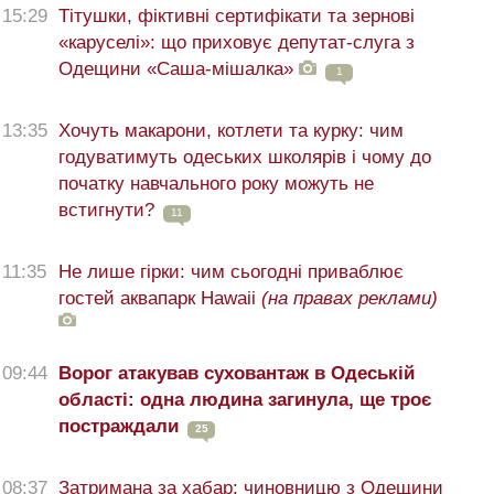
15:29
Тітушки, фіктивні сертифікати та зернові
«каруселі»: що приховує депутат-слуга з
Одещини «Саша-мішалка»
1
13:35
Хочуть макарони, котлети та курку: чим
годуватимуть одеських школярів і чому до
початку навчального року можуть не
встигнути?
11
11:35
Не лише гірки: чим сьогодні приваблює
гостей аквапарк Hawaii
(на правах реклами)
09:44
Ворог атакував суховантаж в Одеській
області: одна людина загинула, ще троє
постраждали
25
08:37
Затримана за хабар: чиновницю з Одещини