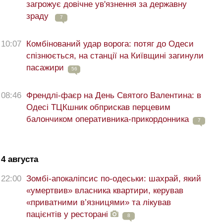
загрожує довічне ув'язнення за державну
зраду
7
10:07
Комбінований удар ворога: потяг до Одеси
спізнюється, на станції на Київщині загинули
пасажири
56
08:46
Френдлі-фаєр на День Святого Валентина: в
Одесі ТЦКшник обприскав перцевим
балончиком оперативника-прикордонника
7
4 августа
22:00
Зомбі-апокаліпсис по-одеськи: шахрай, який
«умертвив» власника квартири, керував
«приватними в’язницями» та лікував
пацієнтів у ресторані
8