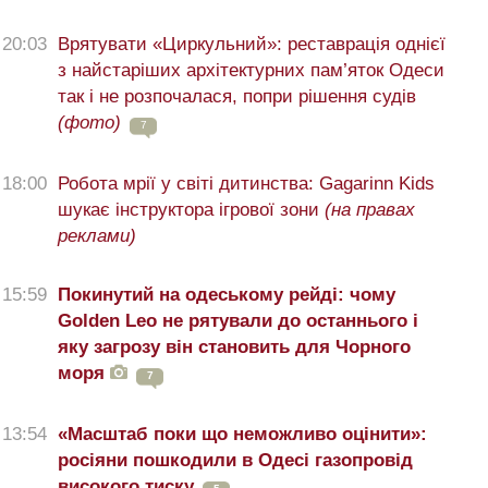
20:03
Врятувати «Циркульний»: реставрація однієї
з найстаріших архітектурних пам’яток Одеси
так і не розпочалася, попри рішення судів
(фото)
7
18:00
Робота мрії у світі дитинства: Gagarinn Kids
шукає інструктора ігрової зони
(на правах
реклами)
15:59
Покинутий на одеському рейді: чому
Golden Leo не рятували до останнього і
яку загрозу він становить для Чорного
моря
7
13:54
«Масштаб поки що неможливо оцінити»:
росіяни пошкодили в Одесі газопровід
високого тиску