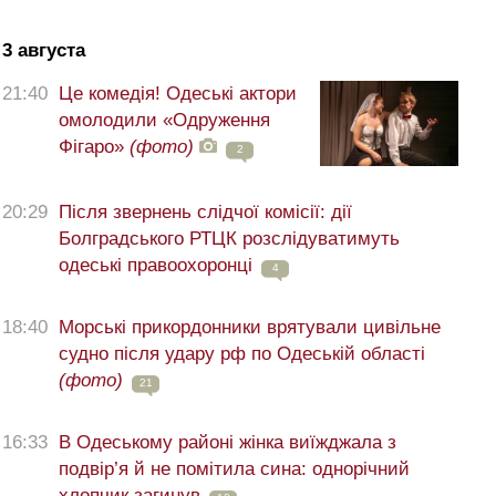
3 августа
21:40
Це комедія! Одеські актори
омолодили «Одруження
Фігаро»
(фото)
2
20:29
Після звернень слідчої комісії: дії
Болградського РТЦК розслідуватимуть
одеські правоохоронці
4
18:40
Морські прикордонники врятували цивільне
судно після удару рф по Одеській області
(фото)
21
16:33
В Одеському районі жінка виїжджала з
подвір’я й не помітила сина: однорічний
хлопчик загинув