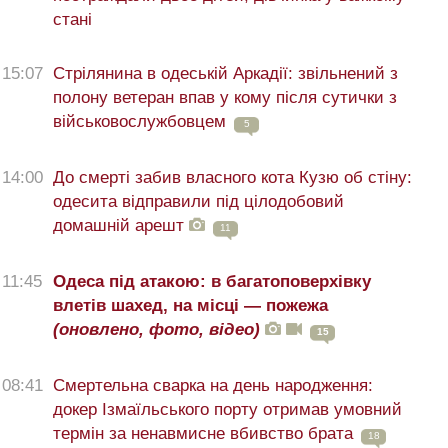
стані
15:07
Стрілянина в одеській Аркадії: звільнений з
полону ветеран впав у кому після сутички з
військовослужбовцем
5
14:00
До смерті забив власного кота Кузю об стіну:
одесита відправили під цілодобовий
домашній арешт
11
11:45
Одеса під атакою: в багатоповерхівку
влетів шахед, на місці — пожежа
(оновлено, фото, відео)
15
08:41
Смертельна сварка на день народження:
докер Ізмаїльського порту отримав умовний
термін за ненавмисне вбивство брата
18