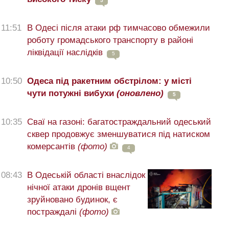
5
11:51
В Одесі після атаки рф тимчасово обмежили
роботу громадського транспорту в районі
ліквідації наслідків
5
10:50
Одеса під ракетним обстрілом: у місті
чути потужні вибухи
(оновлено)
5
10:35
Сваї на газоні: багатостраждальний одеський
сквер продовжує зменшуватися під натиском
комерсантів
(фото)
4
08:43
В Одеській області внаслідок
нічної атаки дронів вщент
зруйновано будинок, є
постраждалі
(фото)