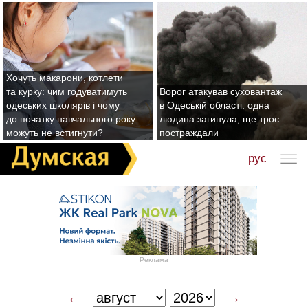
Хочуть макарони, котлети
та курку: чим годуватимуть
Ворог атакував суховантаж
одеських школярів і чому
в Одеській області: одна
до початку навчального року
людина загинула, ще троє
можуть не встигнути?
постраждали
рус
Реклама
←
→