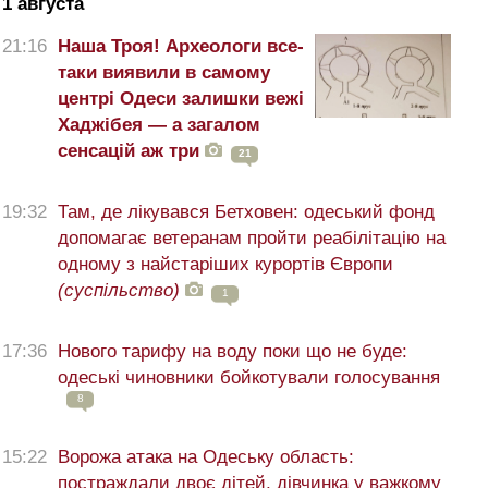
1 августа
21:16
Наша Троя! Археологи все-
таки виявили в самому
центрі Одеси залишки вежі
Хаджібея — а загалом
сенсацій аж три
21
19:32
Там, де лікувався Бетховен: одеський фонд
допомагає ветеранам пройти реабілітацію на
одному з найстаріших курортів Європи
(суспільство)
1
17:36
Нового тарифу на воду поки що не буде:
одеські чиновники бойкотували голосування
8
15:22
Ворожа атака на Одеську область:
постраждали двоє дітей, дівчинка у важкому