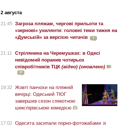
2 августа
21:45
Загроза пляжам, чергові прильоти та
«зернові» ухилянти: головні теми тижня на
«Думській» за версією читачів
7
21:11
Стрілянина на Черемушках: в Одесі
невідомий поранив чотирьох
співробітників ТЦК
(відео)
(оновлено)
37
19:32
Жовті панчохи на пляжній
вечірці: Одеський ТЮГ
завершив сезон спекотною
шекспірівською комедією
17:02
Одесита засипали порно-фотожабами зі