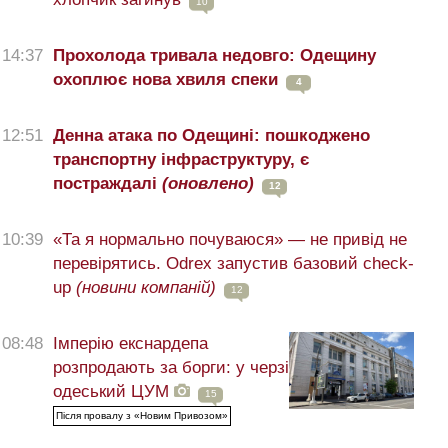
10
14:37
Прохолода тривала недовго: Одещину
охоплює нова хвиля спеки
4
12:51
Денна атака по Одещині: пошкоджено
транспортну інфраструктуру, є
постраждалі
(оновлено)
12
10:39
«Та я нормально почуваюся» — не привід не
перевірятись. Odrex запустив базовий check-
up
(новини компаній)
12
08:48
Імперію екснардепа
розпродають за борги: у черзі
одеський ЦУМ
15
Після провалу з «Новим Привозом»