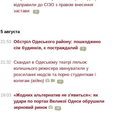
відправили до СІЗО з правом внесення
застави
11
5 августа
21:53
Обстріл Одеського району: пошкоджено
сім будинків, є постраждалий
1
21:32
Скандал в Одеському театрі ляльок:
колишнього режисера звинуватили у
розсиланні нюдсів та порно студенткам і
колегам
(відео)
9
19:03
«Жодних альтернатив не з'явиться»: як
удари по портах Великої Одеси обрушили
зерновий ринок
18