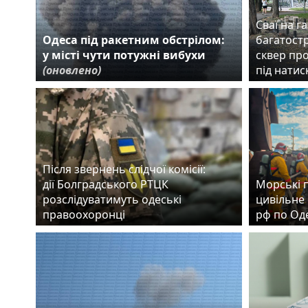
Сваї на га
Одеса під ракетним обстрілом:
багатост
у місті чути потужні вибухи
сквер пр
(оновлено)
під нати
Після звернень слідчої комісії:
дії Болградського РТЦК
Морські 
розслідуватимуть одеські
цивільне 
правоохоронці
рф по Од