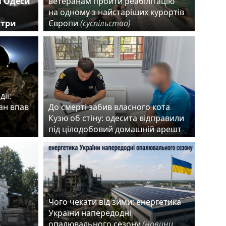
і Одеси
ветеранам пройти реабілітацію
на одному з найстаріших курортів
 три
Європи
(суспільство)
ії:
ан впав
До смерті забив власного кота
Кузю об стіну: одесита відправили
під цілодобовий домашній арешт
Чого чекати від зими: енергетика
України напередодні
в
опалювального сезону
(новини