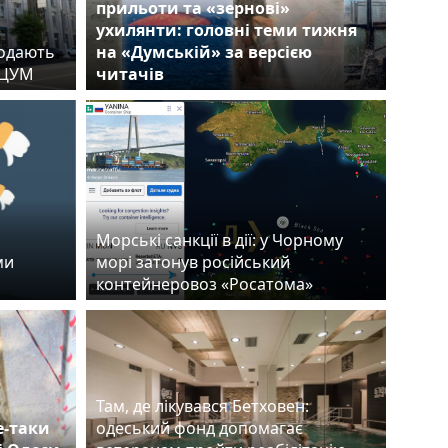
прильоти та «зернові»
ухилянти: головні теми тижня
родають
на «Думській» за версією
й ЦУМ
читачів
Морські санкції в дії: у Чорному
ми
морі затонув російський
контейнеровоз «Росатома»
Там, де лікувався Бетховен:
е-таки
одеський фонд допомагає