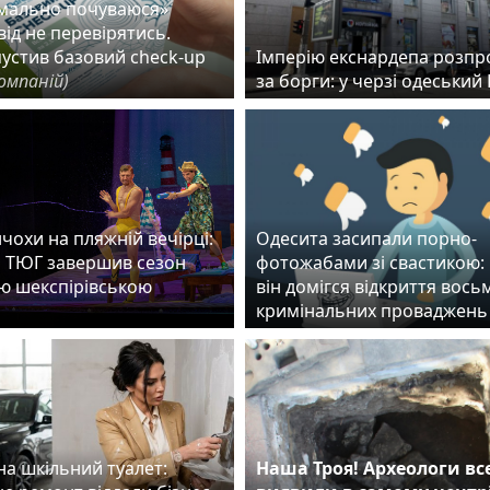
рмально почуваюся»
ід не перевірятись.
пустив базовий check-up
Імперію екснардепа розп
омпаній)
за борги: у черзі одеськи
чохи на пляжній вечірці:
Одесита засипали порно-
 ТЮГ завершив сезон
фотожабами зі свастикою:
ю шекспірівською
він домігся відкриття вось
ю
кримінальних проваджень
на шкільний туалет:
Наша Троя! Археологи вс