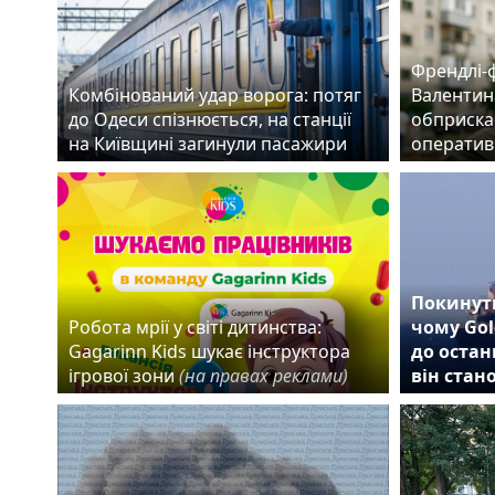
Френдлі-
Комбінований удар ворога: потяг
Валентин
до Одеси спізнюється, на станції
обприска
на Київщині загинули пасажири
оператив
Покинути
Робота мрії у світі дитинства:
чому Gol
Gagarinn Kids шукає інструктора
до остан
ігрової зони
(на правах реклами)
він стан