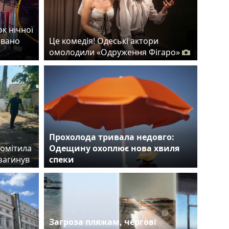
ок нічної
овано
Це комедія! Одеські актори
омолодили «Одруження Фігаро»
Прохолода тривала недовго:
помітила
Одещину охоплює нова хвиля
загинув
спеки
Загроза пляжам, чергові