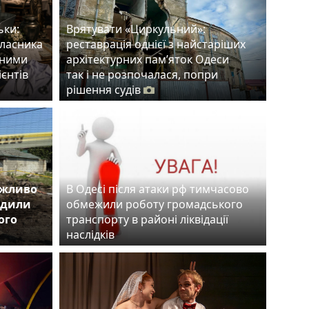
ьки:
Врятувати «Циркульний»:
власника
реставрація однієї з найстаріших
тними
архітектурних пам’яток Одеси
ієнтів
так і не розпочалася, попри
рішення судів
ожливо
В Одесі після атаки рф тимчасово
одили
обмежили роботу громадського
ого
транспорту в районі ліквідації
наслідків