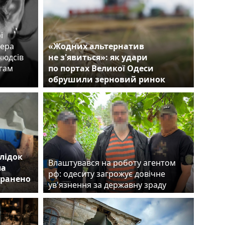
і
сера
«Жодних альтернатив
нюдсів
не з'явиться»: як удари
егам
по портах Великої Одеси
обрушили зерновий ринок
лідок
Влаштувався на роботу агентом
ла
рф: одеситу загрожує довічне
оранено
ув'язнення за державну зраду