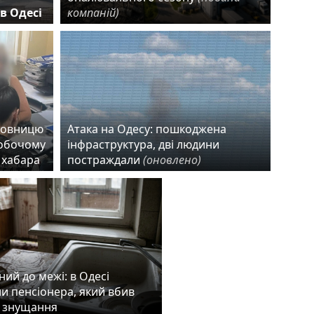
в Одесі
компаній)
новницю
Атака на Одесу: пошкоджена
робочому
інфраструктура, дві людини
 хабара
постраждали
(оновлено)
ий до межі: в Одесі
и пенсіонера, який вбив
а знущання