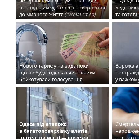
ветеранський форум: говорили
під Одесо
про підтримку, бізнес і повернення
леді з мі
до мирного життя
(суспільство)
та готовн
Нового тарифу на воду поки
Ворожа а
що не буде: одеські чиновники
постражда
бойкотували голосування
у важком
Одеса під атакою:
Смертель
в багатоповерхівку влетів
народжен
шахед, на місці — пожежа
порту от