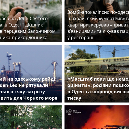
Зомбі-апокаліпсис по-одес
фаєр на День Святого
шахрай, який «умертвив» 
а: в Одесі ТЦКшник
квартири, керував «прива
в перцевим балончиком
в’язницями» та лікував пац
ника-прикордонника
у ресторані
й на одеському рейді:
«Масштаб поки що нем
den Leo не рятували
оцінити»: росіяни пошк
нього і яку загрозу
в Одесі газопровід висок
овить для Чорного моря
тиску