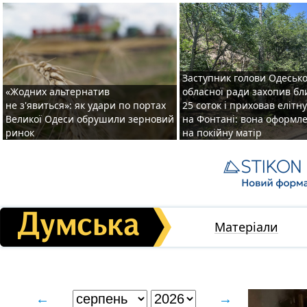
Заступник голови Одесько
«Жодних альтернатив
обласної ради захопив бл
не з'явиться»: як удари по портах
25 соток і приховав елітн
Великої Одеси обрушили зерновий
на Фонтані: вона оформл
ринок
на покійну матір
Матеріали
←
→