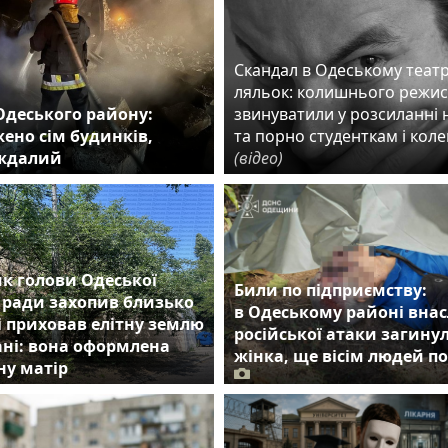
Скандал в Одеському театр
ляльок: колишнього режи
Одеського району:
звинуватили у розсиланні 
ено сім будинків,
та порно студенткам і кол
аждалий
(відео)
к голови Одеської
Били по підприємству:
 ради захопив близько
в Одеському районі внас
 і приховав елітну землю
російської атаки загину
ні: вона оформлена
жінка, ще вісім людей п
ну матір