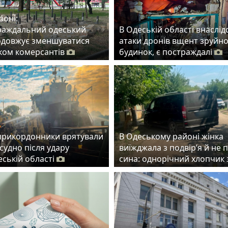
зоні:
раждальний одеський
В Одеській області внаслід
одовжує зменшуватися
атаки дронів вщент зруйн
ском комерсантів
будинок, є постраждалі
прикордонники врятували
В Одеському районі жінка
судно після удару
виїжджала з подвір’я й не 
еській області
сина: однорічний хлопчик 