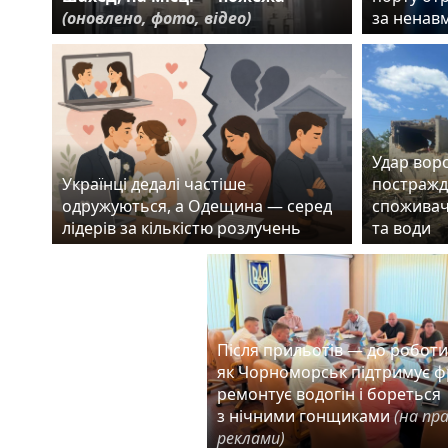
(оновлено, фото, відео)
за ненав
Удар воро
Українці дедалі частіше
постражд
одружуються, а Одещина — серед
споживач
лідерів за кількістю розлучень
та води
Після прильотів — до роботи
як Чорноморськ підтримує ф
ремонтує водогін і бореться
з нічними гонщиками
(на пр
реклами)