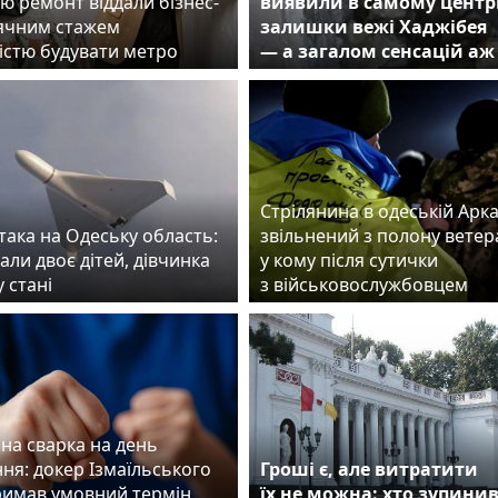
ю ремонт віддали бізнес-
виявили в самому центр
сячним стажем
залишки вежі Хаджібея
істю будувати метро
— а загалом сенсацій аж
Стрілянина в одеській Аркад
така на Одеську область:
звільнений з полону ветер
ли двоє дітей, дівчинка
у кому після сутички
у стані
з військовослужбовцем
на сварка на день
ня: докер Ізмаїльського
Гроші є, але витратити
римав умовний термін
їх не можна: хто зупини