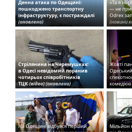
Денна атака по Одещині:
«Та я но
пошкоджено транспортну
— не прив
інфраструктуру, є постраждалі
Odrex за
(оновлено)
(новини к
Стрілянина на Черемушках:
Жовті пан
в Одесі невідомий поранив
Одеський
чотирьох співробітників
спекотно
ТЦК
(відео)
(оновлено)
комедіє
На Одещині відбувся перший
Мільйон 