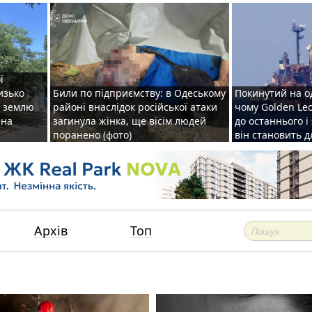
ї
изько
Били по підприємству: в Одеському
Покинутий на о
у землю
районі внаслідок російської атаки
чому Golden Le
ена
загинула жінка, ще вісім людей
до останнього і
поранено (фото)
він становить 
Архів
Топ