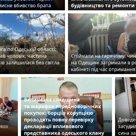
мисне вбивство брата
будівництво та ремонти 
га по Одеській області:
ав чоловік, частина
Спіймали на гарячому: чи
ів залишилася без світла
на Одещині затримали в 
кабінеті під час отримання
Величезна спадщина
:
та марафон передноворічних
ронт,
покупок: борці з корупцією
проводять повну перевірку
Доведен
авах
декларації впливового
засудил
представника одеського клану
сина з