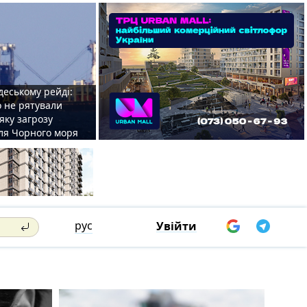
деському рейді:
o не рятували
 яку загрозу
для Чорного моря
рус
Увійти