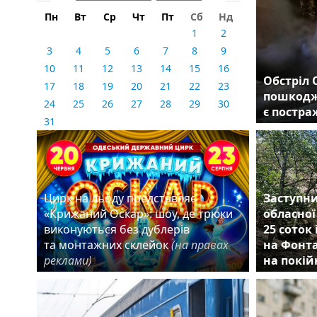
Пн
Вт
Ср
Чт
Пт
Сб
Нд
1
2
3
4
5
6
7
8
9
10
11
12
13
14
15
16
Обстріл 
17
18
19
20
21
22
23
пошкодж
24
25
26
27
28
29
30
є постр
31
Цирк на льоду представляє
Заступни
«Крижаний Оскар»: шоу, де трюки
обласної
виконуються без дублерів
25 соток
та монтажних склейок
(на правах
на Фонта
реклами)
на покій