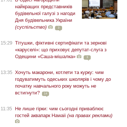
найкращих представників
будівельної галузі з нагоди
Дня будівельника України
(суспільство)
3
15:29
Тітушки, фіктивні сертифікати та зернові
«каруселі»: що приховує депутат-слуга з
Одещини «Саша-мішалка»
3
13:35
Хочуть макарони, котлети та курку: чим
годуватимуть одеських школярів і чому до
початку навчального року можуть не
встигнути?
14
11:35
Не лише гірки: чим сьогодні приваблює
гостей аквапарк Hawaii
(на правах реклами)