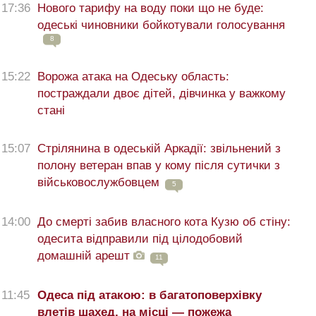
17:36
Нового тарифу на воду поки що не буде:
одеські чиновники бойкотували голосування
8
15:22
Ворожа атака на Одеську область:
постраждали двоє дітей, дівчинка у важкому
стані
15:07
Стрілянина в одеській Аркадії: звільнений з
полону ветеран впав у кому після сутички з
військовослужбовцем
5
14:00
До смерті забив власного кота Кузю об стіну:
одесита відправили під цілодобовий
домашній арешт
11
11:45
Одеса під атакою: в багатоповерхівку
влетів шахед, на місці — пожежа