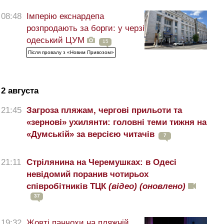
08:48
Імперію екснардепа
розпродають за борги: у черзі
одеський ЦУМ
15
Після провалу з «Новим Привозом»
2 августа
21:45
Загроза пляжам, чергові прильоти та
«зернові» ухилянти: головні теми тижня на
«Думській» за версією читачів
7
21:11
Стрілянина на Черемушках: в Одесі
невідомий поранив чотирьох
співробітників ТЦК
(відео)
(оновлено)
37
19:32
Жовті панчохи на пляжній