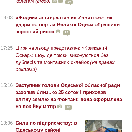
колегам
(відео)
10
19:03
«Жодних альтернатив не з'явиться»: як
удари по портах Великої Одеси обрушили
зерновий ринок
23
17:25
Цирк на льоду представляє «Крижаний
Оскар»: шоу, де трюки виконуються без
дублерів та монтажних склейок
(на правах
реклами)
15:16
Заступник голови Одеської обласної ради
захопив близько 25 соток і приховав
елітну землю на Фонтані: вона оформлена
на покійну матір
10
13:36
Били по підприємству: в
Одеському районі