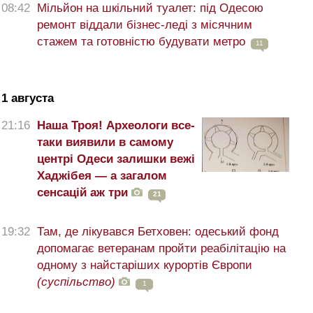
08:42
Мільйон на шкільний туалет: під Одесою
ремонт віддали бізнес-леді з місячним
стажем та готовністю будувати метро
11
1 августа
21:16
Наша Троя! Археологи все-
таки виявили в самому
центрі Одеси залишки вежі
Хаджібея — а загалом
сенсацій аж три
21
19:32
Там, де лікувався Бетховен: одеський фонд
допомагає ветеранам пройти реабілітацію на
одному з найстаріших курортів Європи
(суспільство)
1