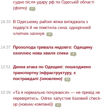
судно після удару рф по Одеській області
(фото)
21
16:33
В Одеському районі жінка виїжджала з
подвір’я й не помітила сина: однорічний
хлопчик загинув
10
14:37
Прохолода тривала недовго: Одещину
охоплює нова хвиля спеки
4
12:51
Денна атака по Одещині: пошкоджено
транспортну інфраструктуру, є
постраждалі
(оновлено)
12
10:39
«Та я нормально почуваюся» — не привід не
перевірятись. Odrex запустив базовий check-
up
(новини компаній)
12