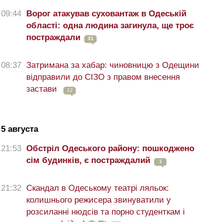
09:44
Ворог атакував суховантаж в Одеській
області: одна людина загинула, ще троє
постраждали
31
08:37
Затримана за хабар: чиновницю з Одещини
відправили до СІЗО з правом внесення
застави
12
5 августа
21:53
Обстріл Одеського району: пошкоджено
сім будинків, є постраждалий
1
21:32
Скандал в Одеському театрі ляльок:
колишнього режисера звинуватили у
розсиланні нюдсів та порно студенткам і