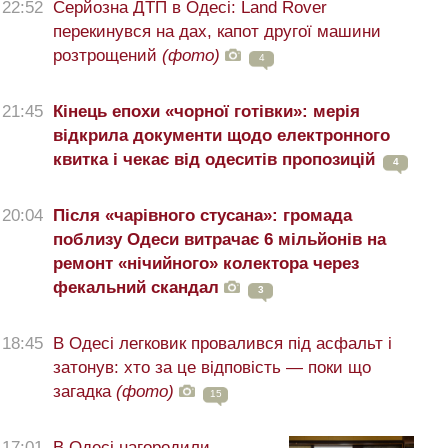
22:52
Серйозна ДТП в Одесі: Land Rover
перекинувся на дах, капот другої машини
розтрощений
(фото)
4
21:45
Кінець епохи «чорної готівки»: мерія
відкрила документи щодо електронного
квитка і чекає від одеситів пропозицій
4
20:04
Після «чарівного стусана»: громада
поблизу Одеси витрачає 6 мільйонів на
ремонт «нічийного» колектора через
фекальний скандал
3
18:45
В Одесі легковик провалився під асфальт і
затонув: хто за це відповість — поки що
загадка
(фото)
15
17:01
В Одесі нагородили