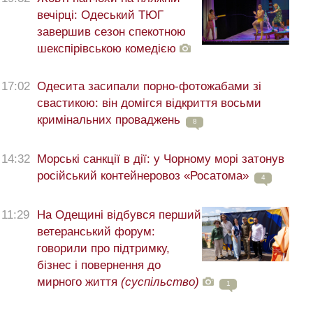
вечірці: Одеський ТЮГ
завершив сезон спекотною
шекспірівською комедією
17:02
Одесита засипали порно-фотожабами зі
свастикою: він домігся відкриття восьми
кримінальних проваджень
8
14:32
Морські санкції в дії: у Чорному морі затонув
російський контейнеровоз «Росатома»
4
11:29
На Одещині відбувся перший
ветеранський форум:
говорили про підтримку,
бізнес і повернення до
мирного життя
(суспільство)
1