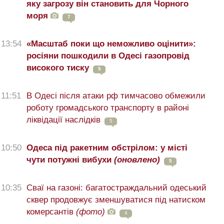
яку загрозу він становить для Чорного
моря
7
13:54
«Масштаб поки що неможливо оцінити»:
росіяни пошкодили в Одесі газопровід
високого тиску
5
11:51
В Одесі після атаки рф тимчасово обмежили
роботу громадського транспорту в районі
ліквідації наслідків
5
10:50
Одеса під ракетним обстрілом: у місті
чути потужні вибухи
(оновлено)
5
10:35
Сваї на газоні: багатостраждальний одеський
сквер продовжує зменшуватися під натиском
комерсантів
(фото)
4