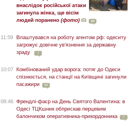
внаслідок російської атаки
загинула жінка, ще вісім
людей поранено
(фото)
44
11:59
Влаштувався на роботу агентом рф: одеситу
загрожує довічне ув'язнення за державну
зраду
7
10:07
Комбінований удар ворога: потяг до Одеси
спізнюється, на станції на Київщині загинули
пасажири
56
08:46
Френдлі-фаєр на День Святого Валентина: в
Одесі ТЦКшник обприскав перцевим
балончиком оперативника-прикордонника
7