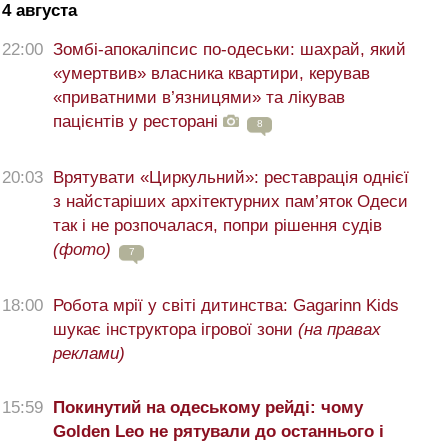
4 августа
22:00
Зомбі-апокаліпсис по-одеськи: шахрай, який
«умертвив» власника квартири, керував
«приватними в’язницями» та лікував
пацієнтів у ресторані
8
20:03
Врятувати «Циркульний»: реставрація однієї
з найстаріших архітектурних пам’яток Одеси
так і не розпочалася, попри рішення судів
(фото)
7
18:00
Робота мрії у світі дитинства: Gagarinn Kids
шукає інструктора ігрової зони
(на правах
реклами)
15:59
Покинутий на одеському рейді: чому
Golden Leo не рятували до останнього і