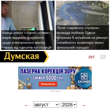
Після «чарівного стусана»:
Кінець епохи «чорної готівки»:
громада поблизу Одеси
мерія відкрила документи
витрачає 6 мільйонів на ремонт
щодо електронного квитка
«нічийного» колектора через
і чекає від одеситів пропозицій
фекальний скандал
рус
Реклама
←
→