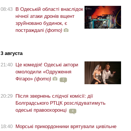
08:43
В Одеській області внаслідок
нічної атаки дронів вщент
зруйновано будинок, є
постраждалі
(фото)
3 августа
21:40
Це комедія! Одеські актори
омолодили «Одруження
Фігаро»
(фото)
2
20:29
Після звернень слідчої комісії: дії
Болградського РТЦК розслідуватимуть
одеські правоохоронці
4
18:40
Морські прикордонники врятували цивільне