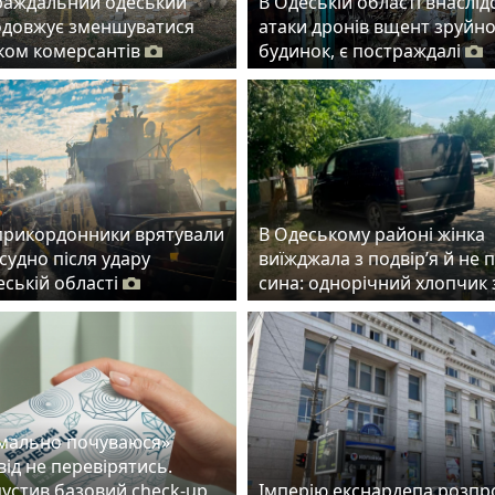
раждальний одеський
В Одеській області внаслід
одовжує зменшуватися
атаки дронів вщент зруйн
ском комерсантів
будинок, є постраждалі
прикордонники врятували
В Одеському районі жінка
судно після удару
виїжджала з подвір’я й не 
еській області
сина: однорічний хлопчик 
рмально почуваюся»
ід не перевірятись.
пустив базовий check-up
Імперію екснардепа розп