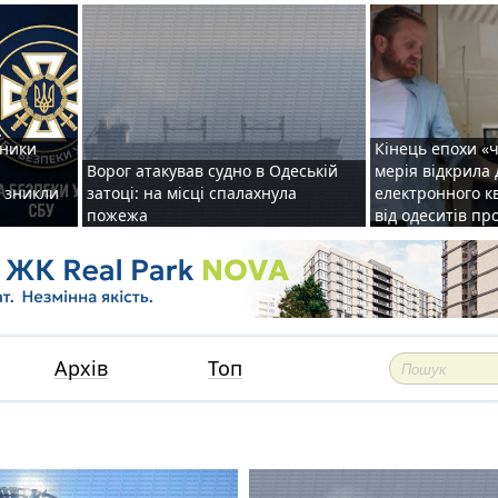
тники
Кінець епохи «ч
Ворог атакував судно в Одеській
мерія відкрила
: зникли
затоці: на місці спалахнула
електронного кв
пожежа
від одеситів пр
Архів
Топ