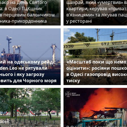
фаєр на День Святого
шахрай, який «умертвив» 
а: в Одесі ТЦКшник
квартири, керував «прива
в перцевим балончиком
в’язницями» та лікував пац
ника-прикордонника
у ресторані
й на одеському рейді:
«Масштаб поки що нем
den Leo не рятували
оцінити»: росіяни пошк
нього і яку загрозу
в Одесі газопровід висок
овить для Чорного моря
тиску
зоні: