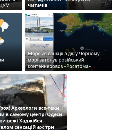
й ЦУМ
читачів
Морські санкції в дії: у Чорному
ми
морі затонув російський
контейнеровоз «Росатома»
роя! Археологи все-таки
и в самому центрі Одеси
и вежі Хаджібея
галом сенсацій аж три