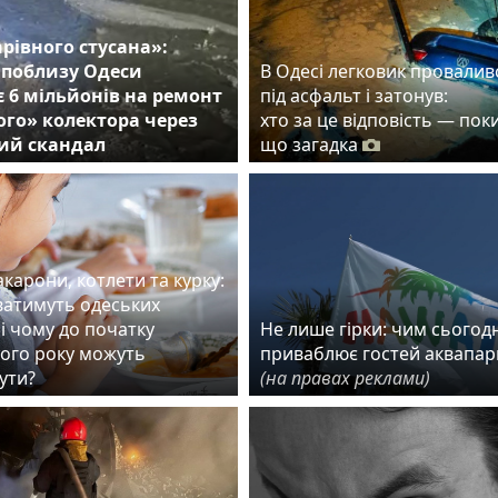
арівного стусана»:
 поблизу Одеси
В Одесі легковик провалив
 6 мільйонів на ремонт
під асфальт і затонув:
го» колектора через
хто за це відповість — пок
ий скандал
що загадка
карони, котлети та курку:
ватимуть одеських
і чому до початку
Не лише гірки: чим сьогодн
ого року можуть
приваблює гостей аквапар
ути?
(на правах реклами)