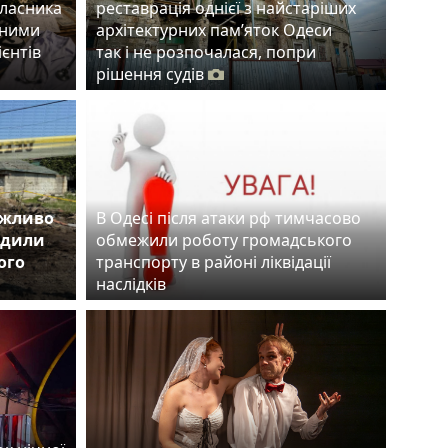
власника
реставрація однієї з найстаріших
тними
архітектурних пам’яток Одеси
ієнтів
так і не розпочалася, попри
рішення судів
ожливо
В Одесі після атаки рф тимчасово
одили
обмежили роботу громадського
ого
транспорту в районі ліквідації
наслідків