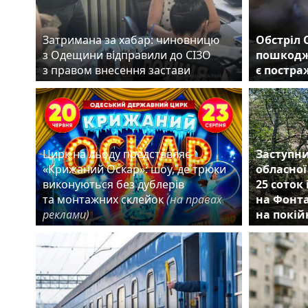
Затримана за хабар: чиновницю
Обстріл 
з Одещини відправили до СІЗО
пошкодж
з правом внесення застави
є постр
Цирк на льоду представляє
Заступни
«Крижаний Оскар»: шоу, де трюки
обласної
виконуються без дублерів
25 соток
та монтажних склейок
(на правах
на Фонта
реклами)
на покій