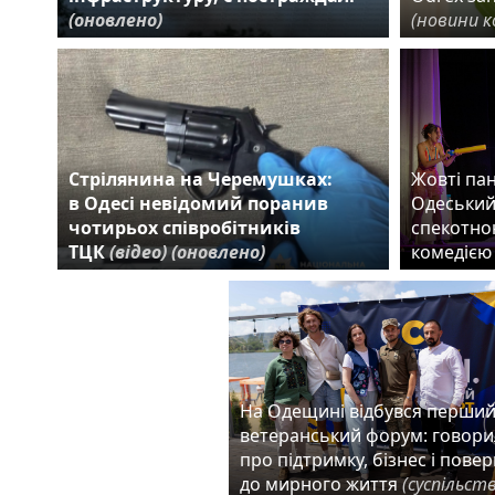
(оновлено)
(новини к
Стрілянина на Черемушках:
Жовті пан
в Одесі невідомий поранив
Одеський
чотирьох співробітників
спекотно
ТЦК
(відео)
(оновлено)
комедіє
На Одещині відбувся перши
ветеранський форум: говор
про підтримку, бізнес і пове
до мирного життя
(суспільст