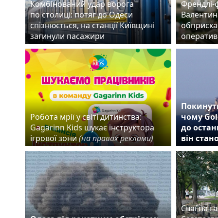
Комбінований удар ворога
Френдлі-
по столиці: потяг до Одеси
Валентин
спізнюється, на станції Київщині
обприска
загинули пасажири
оператив
Покинути
Робота мрії у світі дитинства:
чому Gol
Gagarinn Kids шукає інструктора
до остан
ігрової зони
(на правах реклами)
він стан
Сваї на га