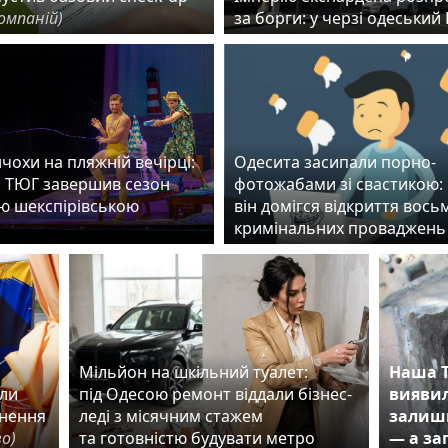
омпаній)
за борги: у черзі одеськи
чохи на пляжній вечірці:
Одесита засипали порно-
 ТЮГ завершив сезон
фотожабами зі свастикою:
ю шекспірівською
він домігся відкриття вось
ю
кримінальних проваджень
й
Мільйон на шкільний туалет:
Наша Т
или
під Одесою ремонт віддали бізнес-
виявил
рнення
леді з місячним стажем
залишк
во)
та готовністю будувати метро
— а за