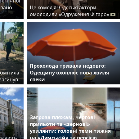
ок нічної
овано
Це комедія! Одеські актори
омолодили «Одруження Фігаро»
Прохолода тривала недовго:
помітила
Одещину охоплює нова хвиля
загинув
спеки
Загроза пляжам, чергові
прильоти та «зернові»
ухилянти: головні теми тижня
родають
на «Думській» за версією