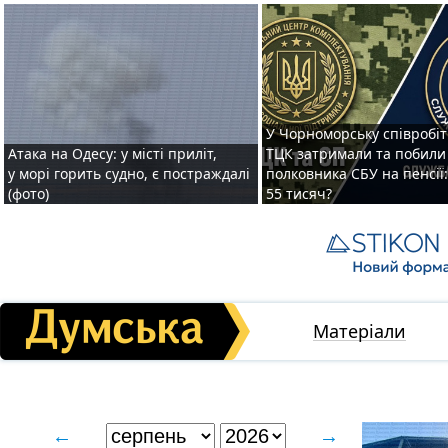
У Чорноморську співробі
Атака на Одесу: у місті приліт,
ТЦК затримали та побили
у морі горить судно, є постраждалі
полковника СБУ на пенсії
(фото)
55 тисяч?
Матеріали
←
→