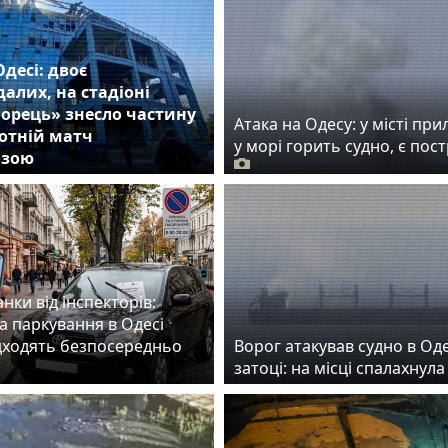
Одесі: двоє
алих, на стадіоні
орець» знесло частину
Атака на Одесу: у місті прил
ботній матч
у морі горить судно, є пос
озою
нки від інспекторів:
а паркування в Одесі
дходять безпосередньо
Ворог атакував судно в Од
затоці: на місці спалахнул