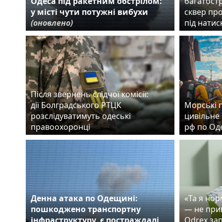
Одеса під ракетним обстрілом:
багатост
у місті чути потужні вибухи
сквер пр
(оновлено)
під нати
Після звернень слідчої комісії:
дії Болградського РТЦК
Морські 
розслідуватимуть одеські
цивільне 
правоохоронці
рф по Од
Денна атака по Одещині:
«Та я но
пошкоджено транспортну
— не прив
інфраструктуру, є постраждалі
Odrex за