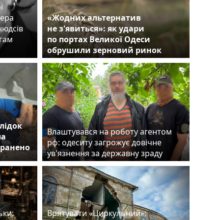
і
сера
«Жодних альтернатив
нюдсів
не з'явиться»: як удари
егам
по портах Великої Одеси
обрушили зерновий ринок
лідок
Влаштувався на роботу агентом
ла
рф: одеситу загрожує довічне
оранено
ув'язнення за державну зраду
ьки:
Врятувати «Циркульний»: