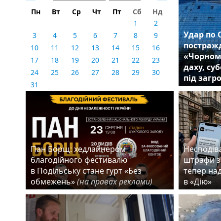
Пн
Вт
Ср
Чт
Пт
Сб
Нд
1
2
Удар по 
3
4
5
6
7
8
9
постражд
10
11
12
13
14
15
16
«Чорном
17
18
19
20
21
22
23
даху, су
24
25
26
27
28
29
30
під загр
31
Пан Борщ: хедлайнером
Несподіва
благодійного фестивалю
штрафи з
в Подільську стане гурт «Без
тепер на
обмежень»
(на правах реклами)
в «Дію»