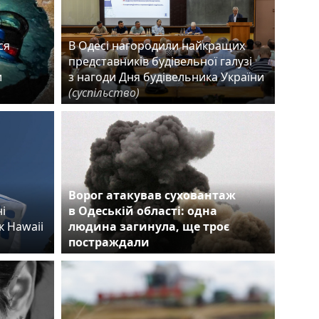
ся
В Одесі нагородили найкращих
представників будівельної галузі
и
з нагоди Дня будівельника України
(суспільство)
Ворог атакував суховантаж
і
в Одеській області: одна
к Hawaii
людина загинула, ще троє
постраждали