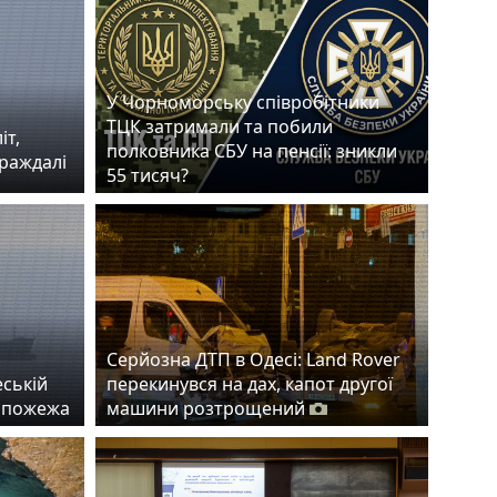
У Чорноморську співробітники
ТЦК затримали та побили
іт,
полковника СБУ на пенсії: зникли
траждалі
55 тисяч?
Серйозна ДТП в Одесі: Land Rover
еській
перекинувся на дах, капот другої
а пожежа
машини розтрощений