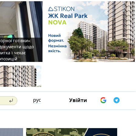
орної готівки»:
 документи щодо
итка і чекає
опозицій
рус
Увійти