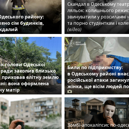
Скандал в Одеському театр
ляльок: колишнього режи
Одеського району:
звинуватили у розсиланні 
ено сім будинків,
та порно студенткам і кол
аждалий
(відео)
к голови Одеської
Били по підприємству:
 ради захопив близько
в Одеському районі внас
 і приховав елітну землю
російської атаки загину
ні: вона оформлена
жінка, ще вісім людей п
ну матір
Зомбі-апокаліпсис по-одес