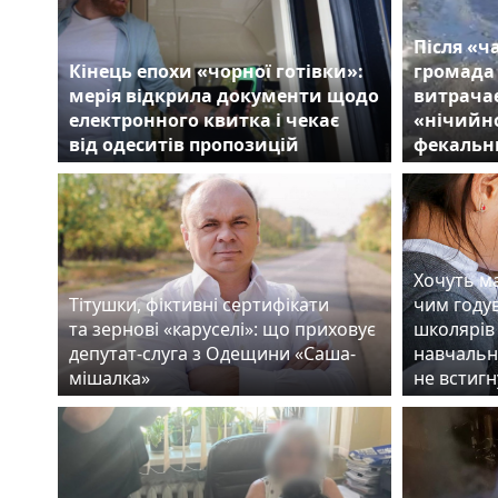
Після «ч
Кінець епохи «чорної готівки»:
громада
мерія відкрила документи щодо
витрачає
електронного квитка і чекає
«нічийно
від одеситів пропозицій
фекальн
Хочуть ма
Тітушки, фіктивні сертифікати
чим году
та зернові «каруселі»: що приховує
школярів 
депутат-слуга з Одещини «Саша-
навчальн
мішалка»
не встигн