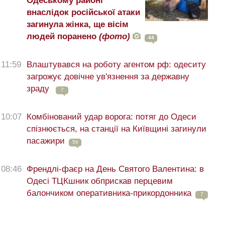
Одеському районі
внаслідок російської атаки
загинула жінка, ще вісім
людей поранено
(фото)
44
11:59
Влаштувався на роботу агентом рф: одеситу
загрожує довічне ув'язнення за державну
зраду
7
10:07
Комбінований удар ворога: потяг до Одеси
спізнюється, на станції на Київщині загинули
пасажири
56
08:46
Френдлі-фаєр на День Святого Валентина: в
Одесі ТЦКшник обприскав перцевим
балончиком оперативника-прикордонника
7