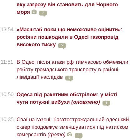
яку загрозу він становить для Чорного
моря
7
13:54
«Масштаб поки що неможливо оцінити»:
росіяни пошкодили в Одесі газопровід
високого тиску
5
11:51
В Одесі після атаки рф тимчасово обмежили
роботу громадського транспорту в районі
ліквідації наслідків
5
10:50
Одеса під ракетним обстрілом: у місті
чути потужні вибухи
(оновлено)
5
10:35
Сваї на газоні: багатостраждальний одеський
сквер продовжує зменшуватися під натиском
комерсантів
(фото)
4