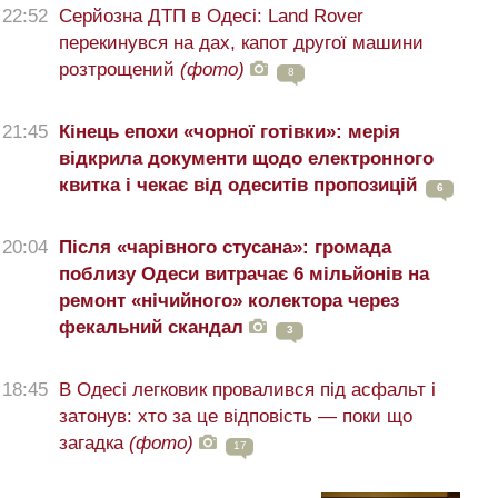
22:52
Серйозна ДТП в Одесі: Land Rover
перекинувся на дах, капот другої машини
розтрощений
(фото)
8
21:45
Кінець епохи «чорної готівки»: мерія
відкрила документи щодо електронного
квитка і чекає від одеситів пропозицій
6
20:04
Після «чарівного стусана»: громада
поблизу Одеси витрачає 6 мільйонів на
ремонт «нічийного» колектора через
фекальний скандал
3
18:45
В Одесі легковик провалився під асфальт і
затонув: хто за це відповість — поки що
загадка
(фото)
17