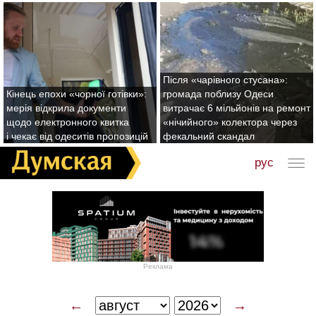
Після «чарівного стусана»:
Кінець епохи «чорної готівки»:
громада поблизу Одеси
мерія відкрила документи
витрачає 6 мільйонів на ремонт
щодо електронного квитка
«нічийного» колектора через
і чекає від одеситів пропозицій
фекальний скандал
рус
Реклама
←
→