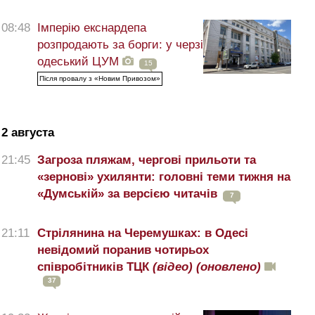
08:48
Імперію екснардепа
розпродають за борги: у черзі
одеський ЦУМ
15
Після провалу з «Новим Привозом»
2 августа
21:45
Загроза пляжам, чергові прильоти та
«зернові» ухилянти: головні теми тижня на
«Думській» за версією читачів
7
21:11
Стрілянина на Черемушках: в Одесі
невідомий поранив чотирьох
співробітників ТЦК
(відео)
(оновлено)
37