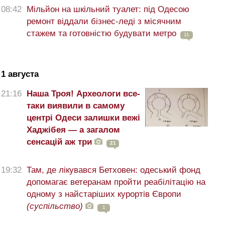
08:42
Мільйон на шкільний туалет: під Одесою
ремонт віддали бізнес-леді з місячним
стажем та готовністю будувати метро
11
1 августа
21:16
Наша Троя! Археологи все-
таки виявили в самому
центрі Одеси залишки вежі
Хаджібея — а загалом
сенсацій аж три
21
19:32
Там, де лікувався Бетховен: одеський фонд
допомагає ветеранам пройти реабілітацію на
одному з найстаріших курортів Європи
(суспільство)
1