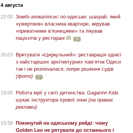
4 августа
22:00
Зомбі-апокаліпсис по-одеськи: шахрай, який
«умертвив» власника квартири, керував
«приватними в’язницями» та лікував
пацієнтів у ресторані
8
20:03
Врятувати «Циркульний»: реставрація однієї
з найстаріших архітектурних пам’яток Одеси
так і не розпочалася, попри рішення судів
(фото)
7
18:00
Робота мрії у світі дитинства: Gagarinn Kids
шукає інструктора ігрової зони
(на правах
реклами)
15:59
Покинутий на одеському рейді: чому
Golden Leo не рятували до останнього і