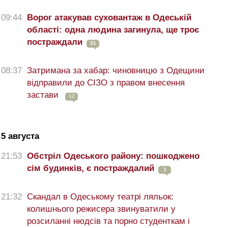
09:44
Ворог атакував суховантаж в Одеській
області: одна людина загинула, ще троє
постраждали
31
08:37
Затримана за хабар: чиновницю з Одещини
відправили до СІЗО з правом внесення
застави
12
5 августа
21:53
Обстріл Одеського району: пошкоджено
сім будинків, є постраждалий
1
21:32
Скандал в Одеському театрі ляльок:
колишнього режисера звинуватили у
розсиланні нюдсів та порно студенткам і