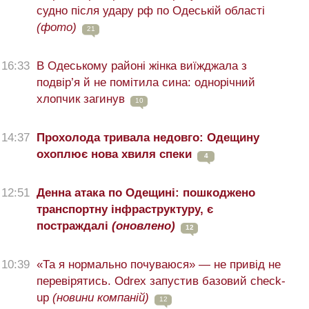
судно після удару рф по Одеській області
(фото)
21
16:33
В Одеському районі жінка виїжджала з
подвір’я й не помітила сина: однорічний
хлопчик загинув
10
14:37
Прохолода тривала недовго: Одещину
охоплює нова хвиля спеки
4
12:51
Денна атака по Одещині: пошкоджено
транспортну інфраструктуру, є
постраждалі
(оновлено)
12
10:39
«Та я нормально почуваюся» — не привід не
перевірятись. Odrex запустив базовий check-
up
(новини компаній)
12