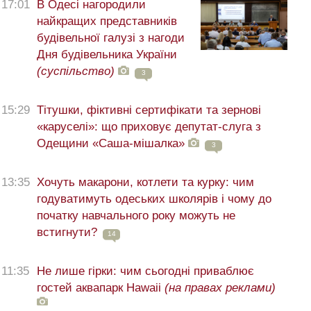
17:01
В Одесі нагородили
найкращих представників
будівельної галузі з нагоди
Дня будівельника України
(суспільство)
3
15:29
Тітушки, фіктивні сертифікати та зернові
«каруселі»: що приховує депутат-слуга з
Одещини «Саша-мішалка»
3
13:35
Хочуть макарони, котлети та курку: чим
годуватимуть одеських школярів і чому до
початку навчального року можуть не
встигнути?
14
11:35
Не лише гірки: чим сьогодні приваблює
гостей аквапарк Hawaii
(на правах реклами)