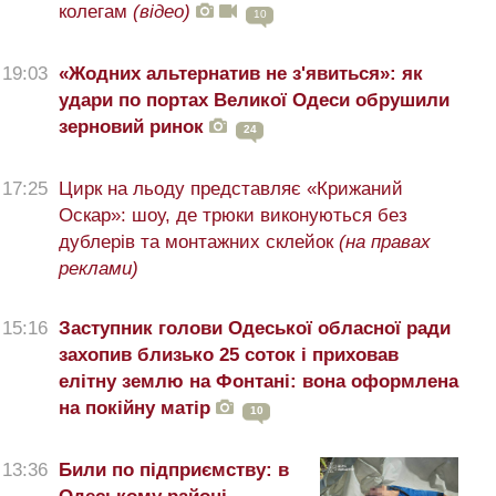
колегам
(відео)
10
19:03
«Жодних альтернатив не з'явиться»: як
удари по портах Великої Одеси обрушили
зерновий ринок
24
17:25
Цирк на льоду представляє «Крижаний
Оскар»: шоу, де трюки виконуються без
дублерів та монтажних склейок
(на правах
реклами)
15:16
Заступник голови Одеської обласної ради
захопив близько 25 соток і приховав
елітну землю на Фонтані: вона оформлена
на покійну матір
10
13:36
Били по підприємству: в