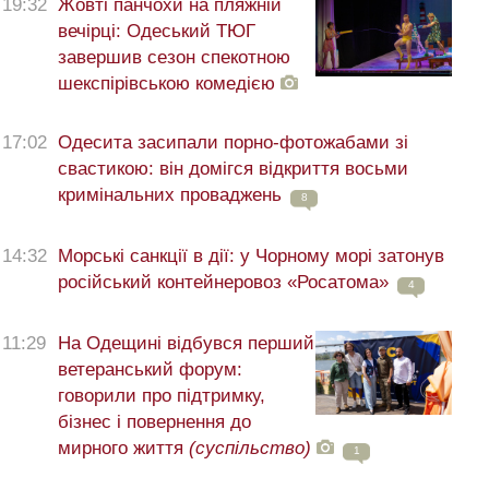
19:32
Жовті панчохи на пляжній
вечірці: Одеський ТЮГ
завершив сезон спекотною
шекспірівською комедією
17:02
Одесита засипали порно-фотожабами зі
свастикою: він домігся відкриття восьми
кримінальних проваджень
8
14:32
Морські санкції в дії: у Чорному морі затонув
російський контейнеровоз «Росатома»
4
11:29
На Одещині відбувся перший
ветеранський форум:
говорили про підтримку,
бізнес і повернення до
мирного життя
(суспільство)
1