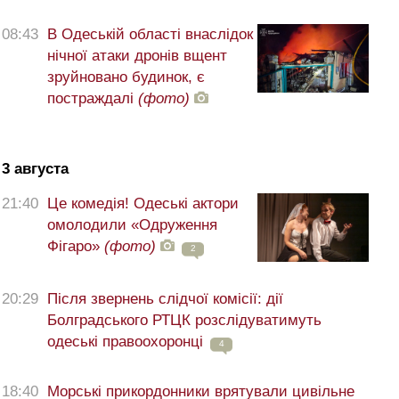
08:43
В Одеській області внаслідок
нічної атаки дронів вщент
зруйновано будинок, є
постраждалі
(фото)
3 августа
21:40
Це комедія! Одеські актори
омолодили «Одруження
Фігаро»
(фото)
2
20:29
Після звернень слідчої комісії: дії
Болградського РТЦК розслідуватимуть
одеські правоохоронці
4
18:40
Морські прикордонники врятували цивільне