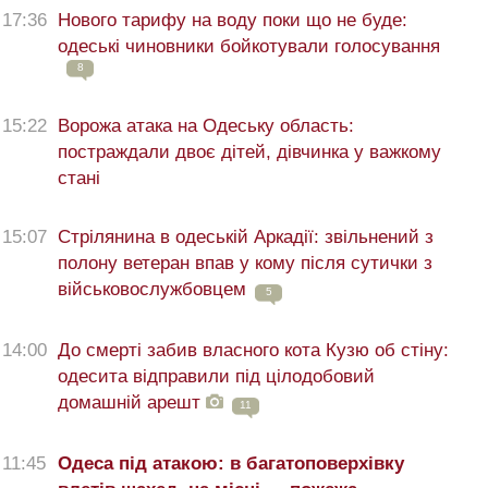
17:36
Нового тарифу на воду поки що не буде:
одеські чиновники бойкотували голосування
8
15:22
Ворожа атака на Одеську область:
постраждали двоє дітей, дівчинка у важкому
стані
15:07
Стрілянина в одеській Аркадії: звільнений з
полону ветеран впав у кому після сутички з
військовослужбовцем
5
14:00
До смерті забив власного кота Кузю об стіну:
одесита відправили під цілодобовий
домашній арешт
11
11:45
Одеса під атакою: в багатоповерхівку