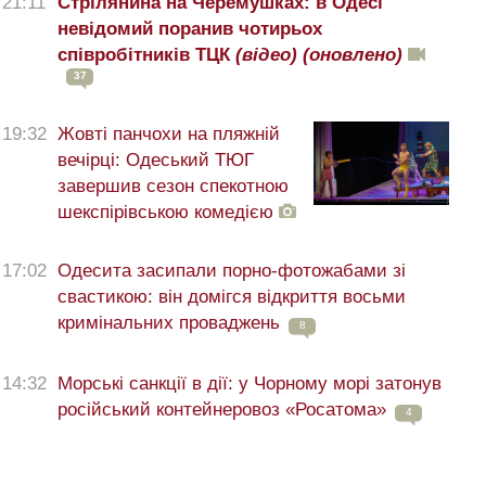
21:11
Стрілянина на Черемушках: в Одесі
невідомий поранив чотирьох
співробітників ТЦК
(відео)
(оновлено)
37
19:32
Жовті панчохи на пляжній
вечірці: Одеський ТЮГ
завершив сезон спекотною
шекспірівською комедією
17:02
Одесита засипали порно-фотожабами зі
свастикою: він домігся відкриття восьми
кримінальних проваджень
8
14:32
Морські санкції в дії: у Чорному морі затонув
російський контейнеровоз «Росатома»
4