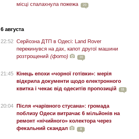
місці спалахнула пожежа
20
6 августа
22:52
Серйозна ДТП в Одесі: Land Rover
перекинувся на дах, капот другої машини
розтрощений
(фото)
36
21:45
Кінець епохи «чорної готівки»: мерія
відкрила документи щодо електронного
квитка і чекає від одеситів пропозицій
11
20:04
Після «чарівного стусана»: громада
поблизу Одеси витрачає 6 мільйонів на
ремонт «нічийного» колектора через
фекальний скандал
3