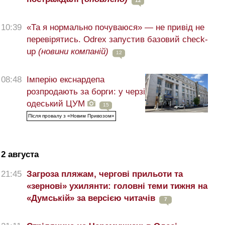
12
10:39
«Та я нормально почуваюся» — не привід не
перевірятись. Odrex запустив базовий check-
up
(новини компаній)
12
08:48
Імперію екснардепа
розпродають за борги: у черзі
одеський ЦУМ
15
Після провалу з «Новим Привозом»
2 августа
21:45
Загроза пляжам, чергові прильоти та
«зернові» ухилянти: головні теми тижня на
«Думській» за версією читачів
7