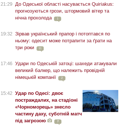
21:29
До Одеської області насувається Quiriakus:
прогнозуються грози, штормовий вітер та
нічна прохолода
1
19:32
Зірвав український прапор і потоптався по
ньому: одесит може потрапити за ґрати на
три роки
11
17:46
Удари по Одеській затоці: шахеди атакували
великий балкер, що належить провідній
німецькій компанії
2
15:42
Удар по Одесі: двоє
постраждалих, на стадіоні
«Чорноморець» знесло
частину даху, суботній матч
під загрозою
7