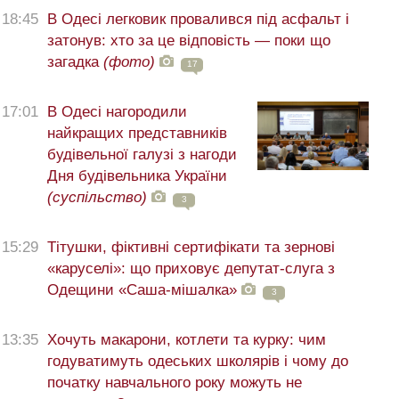
18:45
В Одесі легковик провалився під асфальт і
затонув: хто за це відповість — поки що
загадка
(фото)
17
17:01
В Одесі нагородили
найкращих представників
будівельної галузі з нагоди
Дня будівельника України
(суспільство)
3
15:29
Тітушки, фіктивні сертифікати та зернові
«каруселі»: що приховує депутат-слуга з
Одещини «Саша-мішалка»
3
13:35
Хочуть макарони, котлети та курку: чим
годуватимуть одеських школярів і чому до
початку навчального року можуть не