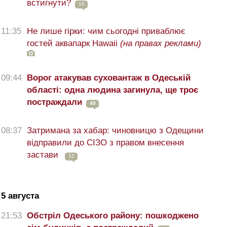
встигнути?
16
11:35
Не лише гірки: чим сьогодні приваблює
гостей аквапарк Hawaii
(на правах реклами)
09:44
Ворог атакував суховантаж в Одеській
області: одна людина загинула, ще троє
постраждали
40
08:37
Затримана за хабар: чиновницю з Одещини
відправили до СІЗО з правом внесення
застави
12
5 августа
21:53
Обстріл Одеського району: пошкоджено