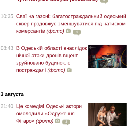
10:35
Сваї на газоні: багатостраждальний одеський
сквер продовжує зменшуватися під натиском
комерсантів
(фото)
4
08:43
В Одеській області внаслідок
нічної атаки дронів вщент
зруйновано будинок, є
постраждалі
(фото)
3 августа
21:40
Це комедія! Одеські актори
омолодили «Одруження
Фігаро»
(фото)
2