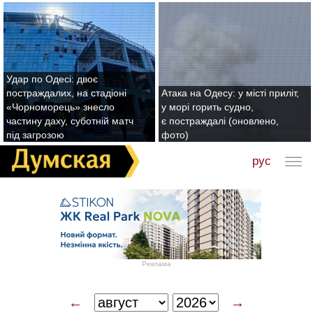
Удар по Одесі: двоє
постраждалих, на стадіоні
Атака на Одесу: у місті приліт,
«Чорноморець» знесло
у морі горить судно,
частину даху, суботній матч
є постраждалі (оновлено,
під загрозою
фото)
рус
Реклама
←
→