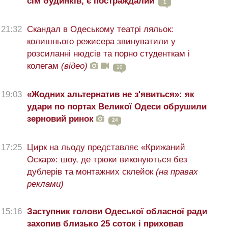
сім будинків, є постраждалий
1
21:32
Скандал в Одеському театрі ляльок:
колишнього режисера звинуватили у
розсиланні нюдсів та порно студенткам і
колегам
(відео)
10
19:03
«Жодних альтернатив не з'явиться»: як
удари по портах Великої Одеси обрушили
зерновий ринок
24
17:25
Цирк на льоду представляє «Крижаний
Оскар»: шоу, де трюки виконуються без
дублерів та монтажних склейок
(на правах
реклами)
15:16
Заступник голови Одеської обласної ради
захопив близько 25 соток і приховав