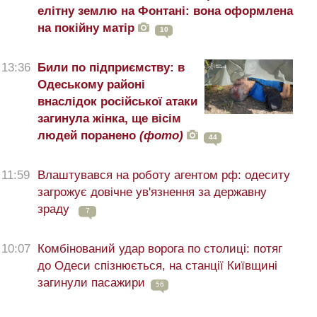
елітну землю на Фонтані: вона оформлена
на покійну матір
10
13:36
Били по підприємству: в
Одеському районі
внаслідок російської атаки
загинула жінка, ще вісім
людей поранено
(фото)
44
11:59
Влаштувався на роботу агентом рф: одеситу
загрожує довічне ув'язнення за державну
зраду
7
10:07
Комбінований удар ворога по столиці: потяг
до Одеси спізнюється, на станції Київщині
загинули пасажири
56