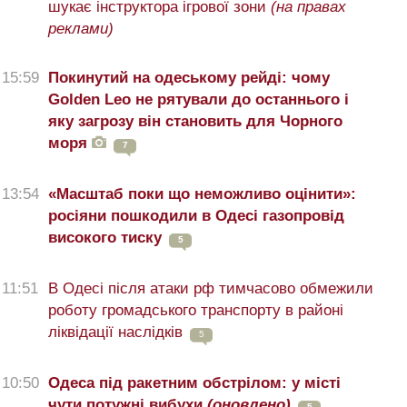
шукає інструктора ігрової зони
(на правах
реклами)
15:59
Покинутий на одеському рейді: чому
Golden Leo не рятували до останнього і
яку загрозу він становить для Чорного
моря
7
13:54
«Масштаб поки що неможливо оцінити»:
росіяни пошкодили в Одесі газопровід
високого тиску
5
11:51
В Одесі після атаки рф тимчасово обмежили
роботу громадського транспорту в районі
ліквідації наслідків
5
10:50
Одеса під ракетним обстрілом: у місті
чути потужні вибухи
(оновлено)
5