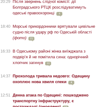
20:29
Після звернень слідчої комісії: дії
Болградського РТЦК розслідуватимуть
одеські правоохоронці
4
18:40
Морські прикордонники врятували цивільне
судно після удару рф по Одеській області
(фото)
21
16:33
В Одеському районі жінка виїжджала з
подвір’я й не помітила сина: однорічний
хлопчик загинув
10
14:37
Прохолода тривала недовго: Одещину
охоплює нова хвиля спеки
4
12:51
Денна атака по Одещині: пошкоджено
транспортну інфраструктуру, є
постраждалі
(оновлено)