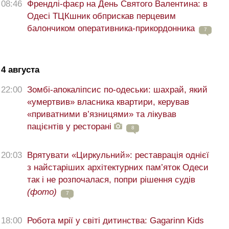
08:46
Френдлі-фаєр на День Святого Валентина: в
Одесі ТЦКшник обприскав перцевим
балончиком оперативника-прикордонника
7
4 августа
22:00
Зомбі-апокаліпсис по-одеськи: шахрай, який
«умертвив» власника квартири, керував
«приватними в’язницями» та лікував
пацієнтів у ресторані
8
20:03
Врятувати «Циркульний»: реставрація однієї
з найстаріших архітектурних пам’яток Одеси
так і не розпочалася, попри рішення судів
(фото)
7
18:00
Робота мрії у світі дитинства: Gagarinn Kids