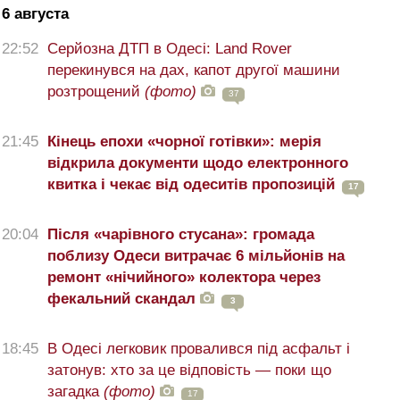
6 августа
22:52
Серйозна ДТП в Одесі: Land Rover
перекинувся на дах, капот другої машини
розтрощений
(фото)
37
21:45
Кінець епохи «чорної готівки»: мерія
відкрила документи щодо електронного
квитка і чекає від одеситів пропозицій
17
20:04
Після «чарівного стусана»: громада
поблизу Одеси витрачає 6 мільйонів на
ремонт «нічийного» колектора через
фекальний скандал
3
18:45
В Одесі легковик провалився під асфальт і
затонув: хто за це відповість — поки що
загадка
(фото)
17