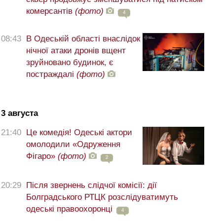
комерсантів
(фото)
4
08:43
В Одеській області внаслідок
нічної атаки дронів вщент
зруйновано будинок, є
постраждалі
(фото)
3 августа
21:40
Це комедія! Одеські актори
омолодили «Одруження
Фігаро»
(фото)
2
20:29
Після звернень слідчої комісії: дії
Болградського РТЦК розслідуватимуть
одеські правоохоронці
4