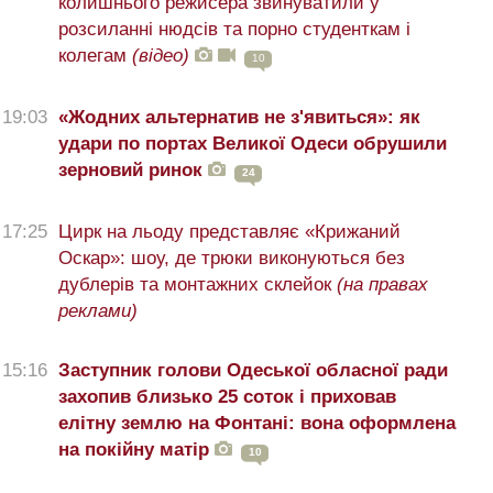
колишнього режисера звинуватили у
розсиланні нюдсів та порно студенткам і
колегам
(відео)
10
19:03
«Жодних альтернатив не з'явиться»: як
удари по портах Великої Одеси обрушили
зерновий ринок
24
17:25
Цирк на льоду представляє «Крижаний
Оскар»: шоу, де трюки виконуються без
дублерів та монтажних склейок
(на правах
реклами)
15:16
Заступник голови Одеської обласної ради
захопив близько 25 соток і приховав
елітну землю на Фонтані: вона оформлена
на покійну матір
10