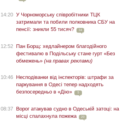
14:20
У Чорноморську співробітники ТЦК
затримали та побили полковника СБУ на
пенсії: зникли 55 тисяч?
34
12:52
Пан Борщ: хедлайнером благодійного
фестивалю в Подільську стане гурт «Без
обмежень»
(на правах реклами)
10:46
Несподіванки від інспекторів: штрафи за
паркування в Одесі тепер надходять
безпосередньо в «Дію»
5
08:37
Ворог атакував судно в Одеській затоці: на
місці спалахнула пожежа
20