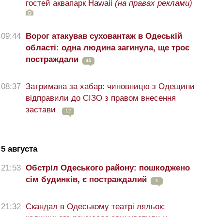
гостей аквапарк Hawaii
(на правах реклами)
09:44
Ворог атакував суховантаж в Одеській
області: одна людина загинула, ще троє
постраждали
45
08:37
Затримана за хабар: чиновницю з Одещини
відправили до СІЗО з правом внесення
застави
12
5 августа
21:53
Обстріл Одеського району: пошкоджено
сім будинків, є постраждалий
1
21:32
Скандал в Одеському театрі ляльок: