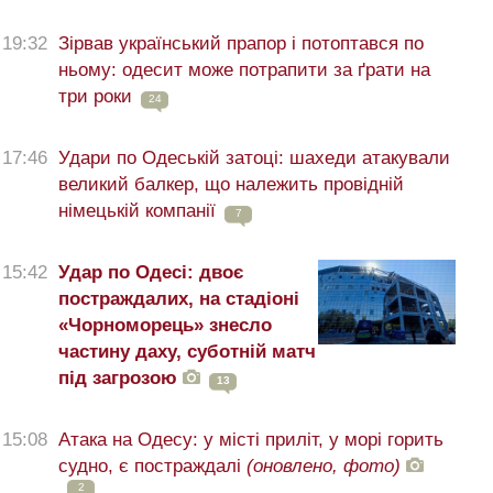
19:32
Зірвав український прапор і потоптався по
ньому: одесит може потрапити за ґрати на
три роки
24
17:46
Удари по Одеській затоці: шахеди атакували
великий балкер, що належить провідній
німецькій компанії
7
15:42
Удар по Одесі: двоє
постраждалих, на стадіоні
«Чорноморець» знесло
частину даху, суботній матч
під загрозою
13
15:08
Атака на Одесу: у місті приліт, у морі горить
судно, є постраждалі
(оновлено, фото)
2