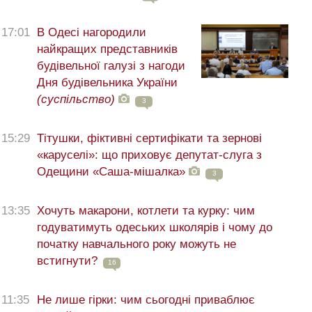
17:01
В Одесі нагородили
найкращих представників
будівельної галузі з нагоди
Дня будівельника України
(суспільство)
3
15:29
Тітушки, фіктивні сертифікати та зернові
«каруселі»: що приховує депутат-слуга з
Одещини «Саша-мішалка»
3
13:35
Хочуть макарони, котлети та курку: чим
годуватимуть одеських школярів і чому до
початку навчального року можуть не
встигнути?
16
11:35
Не лише гірки: чим сьогодні приваблює