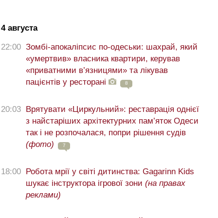
4 августа
22:00
Зомбі-апокаліпсис по-одеськи: шахрай, який
«умертвив» власника квартири, керував
«приватними в’язницями» та лікував
пацієнтів у ресторані
8
20:03
Врятувати «Циркульний»: реставрація однієї
з найстаріших архітектурних пам’яток Одеси
так і не розпочалася, попри рішення судів
(фото)
7
18:00
Робота мрії у світі дитинства: Gagarinn Kids
шукає інструктора ігрової зони
(на правах
реклами)