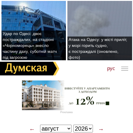
Удар по Одесі: двоє
постраждалих, на стадіоні
Атака на Одесу: у місті приліт,
«Чорноморець» знесло
у морі горить судно,
частину даху, суботній матч
є постраждалі (оновлено,
під загрозою
фото)
рус
Реклама
←
→