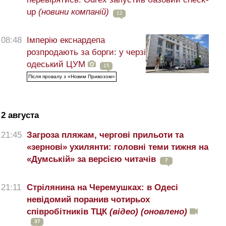
up
(новини компаній)
12
08:48
Імперію екснардепа
розпродають за борги: у черзі
одеський ЦУМ
15
Після провалу з «Новим Привозом»
2 августа
21:45
Загроза пляжам, чергові прильоти та
«зернові» ухилянти: головні теми тижня на
«Думській» за версією читачів
7
21:11
Стрілянина на Черемушках: в Одесі
невідомий поранив чотирьох
співробітників ТЦК
(відео)
(оновлено)
37