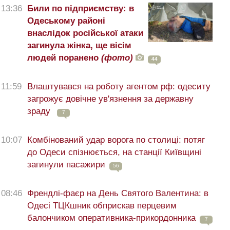
13:36
Били по підприємству: в
Одеському районі
внаслідок російської атаки
загинула жінка, ще вісім
людей поранено
(фото)
44
11:59
Влаштувався на роботу агентом рф: одеситу
загрожує довічне ув'язнення за державну
зраду
7
10:07
Комбінований удар ворога по столиці: потяг
до Одеси спізнюється, на станції Київщині
загинули пасажири
56
08:46
Френдлі-фаєр на День Святого Валентина: в
Одесі ТЦКшник обприскав перцевим
балончиком оперативника-прикордонника
7