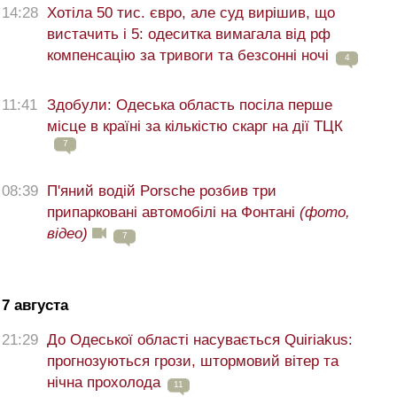
14:28
Хотіла 50 тис. євро, але суд вирішив, що
вистачить і 5: одеситка вимагала від рф
компенсацію за тривоги та безсонні ночі
4
11:41
Здобули: Одеська область посіла перше
місце в країні за кількістю скарг на дії ТЦК
7
08:39
П'яний водій Porsche розбив три
припарковані автомобілі на Фонтані
(фото,
відео)
7
7 августа
21:29
До Одеської області насувається Quiriakus:
прогнозуються грози, штормовий вітер та
нічна прохолода
11