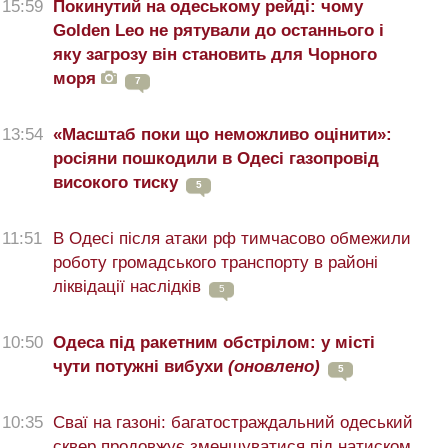
15:59
Покинутий на одеському рейді: чому
Golden Leo не рятували до останнього і
яку загрозу він становить для Чорного
моря
7
13:54
«Масштаб поки що неможливо оцінити»:
росіяни пошкодили в Одесі газопровід
високого тиску
5
11:51
В Одесі після атаки рф тимчасово обмежили
роботу громадського транспорту в районі
ліквідації наслідків
5
10:50
Одеса під ракетним обстрілом: у місті
чути потужні вибухи
(оновлено)
5
10:35
Сваї на газоні: багатостраждальний одеський
сквер продовжує зменшуватися під натиском