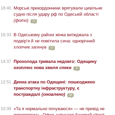
18:40
Морські прикордонники врятували цивільне
судно після удару рф по Одеській області
(фото)
21
16:33
В Одеському районі жінка виїжджала з
подвір’я й не помітила сина: однорічний
хлопчик загинув
10
14:37
Прохолода тривала недовго: Одещину
охоплює нова хвиля спеки
4
12:51
Денна атака по Одещині: пошкоджено
транспортну інфраструктуру, є
постраждалі
(оновлено)
12
10:39
«Та я нормально почуваюся» — не привід не
перевірятись. Odrex запустив базовий check-