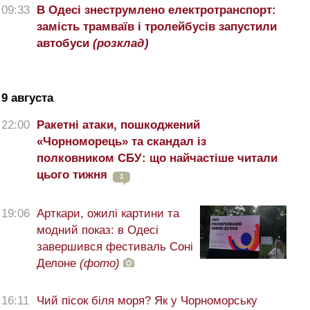
09:33
В Одесі знеструмлено електротранспорт:
замість трамваїв і тролейбусів запустили
автобуси
(розклад)
9 августа
22:00
Ракетні атаки, пошкоджений
«Чорноморець» та скандал із
полковником СБУ: що найчастіше читали
цього тижня
1
19:06
Арткари, ожилі картини та
модний показ: в Одесі
завершився фестиваль Соні
Делоне
(фото)
16:11
Чий пісок біля моря? Як у Чорноморську