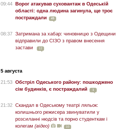
09:44
Ворог атакував суховантаж в Одеській
області: одна людина загинула, ще троє
постраждали
45
08:37
Затримана за хабар: чиновницю з Одещини
відправили до СІЗО з правом внесення
застави
12
5 августа
21:53
Обстріл Одеського району: пошкоджено
сім будинків, є постраждалий
1
21:32
Скандал в Одеському театрі ляльок:
колишнього режисера звинуватили у
розсиланні нюдсів та порно студенткам і
колегам
(відео)
10