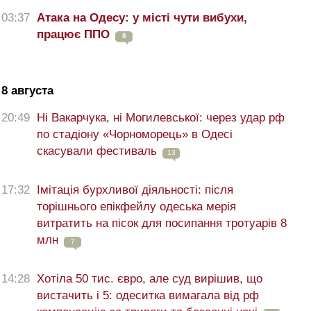
03:37
Атака на Одесу: у місті чути вибухи,
працює ППО
8
8 августа
20:49
Ні Вакарчука, ні Могилевської: через удар рф
по стадіону «Чорноморець» в Одесі
скасували фестиваль
13
17:32
Імітація бурхливої діяльності: після
торішнього епікфейлу одеська мерія
витратить на пісок для посипання тротуарів 8
млн
7
14:28
Хотіла 50 тис. євро, але суд вирішив, що
вистачить і 5: одеситка вимагала від рф