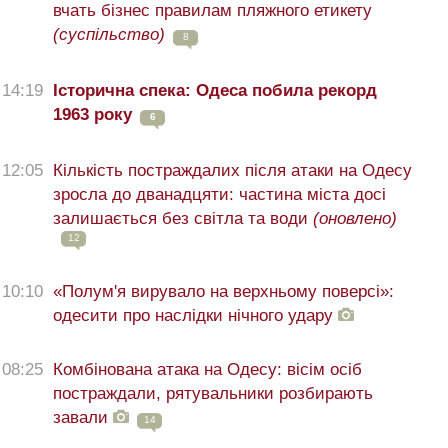
вчать бізнес правилам пляжного етикету
(суспільство)
8
14:19
Історична спека: Одеса побила рекорд
1963 року
6
12:05
Кількість постраждалих після атаки на Одесу
зросла до дванадцяти: частина міста досі
залишається без світла та води
(оновлено)
12
10:10
«Полум'я вирувало на верхньому поверсі»:
одесити про наслідки нічного удару
08:25
Комбінована атака на Одесу: вісім осіб
постраждали, рятувальники розбирають
завали
14