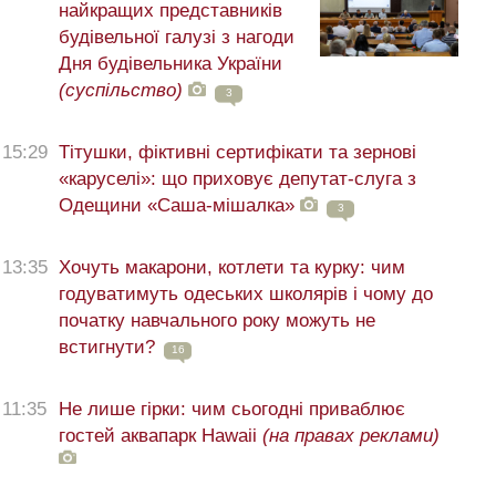
найкращих представників
будівельної галузі з нагоди
Дня будівельника України
(суспільство)
3
15:29
Тітушки, фіктивні сертифікати та зернові
«каруселі»: що приховує депутат-слуга з
Одещини «Саша-мішалка»
3
13:35
Хочуть макарони, котлети та курку: чим
годуватимуть одеських школярів і чому до
початку навчального року можуть не
встигнути?
16
11:35
Не лише гірки: чим сьогодні приваблює
гостей аквапарк Hawaii
(на правах реклами)