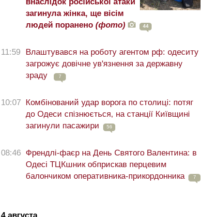
внаслідок російської атаки
загинула жінка, ще вісім
людей поранено
(фото)
44
11:59
Влаштувався на роботу агентом рф: одеситу
загрожує довічне ув'язнення за державну
зраду
7
10:07
Комбінований удар ворога по столиці: потяг
до Одеси спізнюється, на станції Київщині
загинули пасажири
56
08:46
Френдлі-фаєр на День Святого Валентина: в
Одесі ТЦКшник обприскав перцевим
балончиком оперативника-прикордонника
7
4 августа