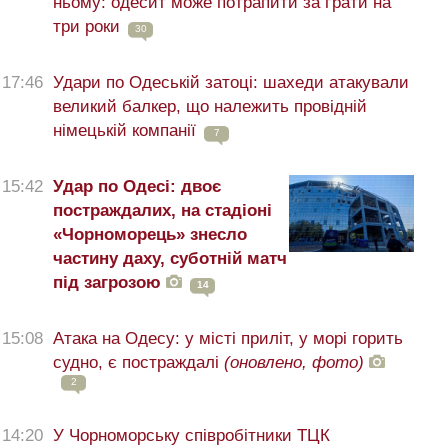
ньому: одесит може потрапити за ґрати на
три роки
30
17:46
Удари по Одеській затоці: шахеди атакували
великий балкер, що належить провідній
німецькій компанії
7
15:42
Удар по Одесі: двоє
постраждалих, на стадіоні
«Чорноморець» знесло
частину даху, суботній матч
під загрозою
14
15:08
Атака на Одесу: у місті приліт, у морі горить
судно, є постраждалі
(оновлено, фото)
2
14:20
У Чорноморську співробітники ТЦК