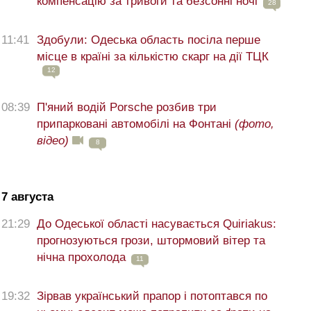
компенсацію за тривоги та безсонні ночі
28
11:41
Здобули: Одеська область посіла перше
місце в країні за кількістю скарг на дії ТЦК
12
08:39
П'яний водій Porsche розбив три
припарковані автомобілі на Фонтані
(фото,
відео)
8
7 августа
21:29
До Одеської області насувається Quiriakus:
прогнозуються грози, штормовий вітер та
нічна прохолода
11
19:32
Зірвав український прапор і потоптався по