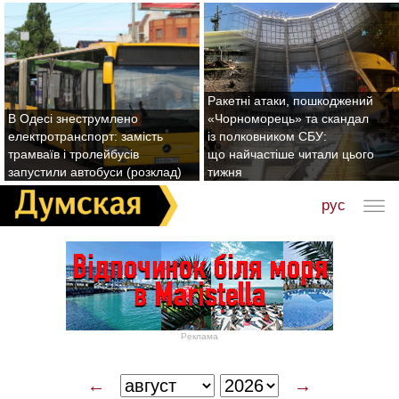
Ракетні атаки, пошкоджений
В Одесі знеструмлено
«Чорноморець» та скандал
електротранспорт: замість
із полковником СБУ:
трамваїв і тролейбусів
що найчастіше читали цього
запустили автобуси (розклад)
тижня
рус
Реклама
←
→