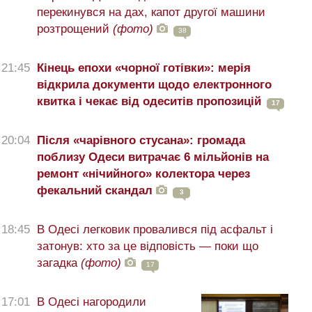
перекинувся на дах, капот другої машини
розтрощений
(фото)
38
21:45
Кінець епохи «чорної готівки»: мерія
відкрила документи щодо електронного
квитка і чекає від одеситів пропозицій
17
20:04
Після «чарівного стусана»: громада
поблизу Одеси витрачає 6 мільйонів на
ремонт «нічийного» колектора через
фекальний скандал
3
18:45
В Одесі легковик провалився під асфальт і
затонув: хто за це відповість — поки що
загадка
(фото)
17
17:01
В Одесі нагородили