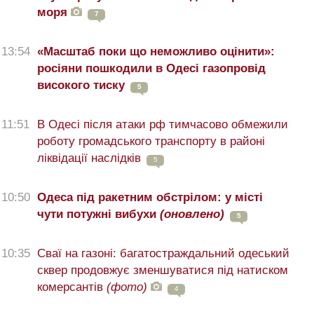
моря
7
13:54
«Масштаб поки що неможливо оцінити»:
росіяни пошкодили в Одесі газопровід
високого тиску
5
11:51
В Одесі після атаки рф тимчасово обмежили
роботу громадського транспорту в районі
ліквідації наслідків
5
10:50
Одеса під ракетним обстрілом: у місті
чути потужні вибухи
(оновлено)
5
10:35
Сваї на газоні: багатостраждальний одеський
сквер продовжує зменшуватися під натиском
комерсантів
(фото)
4