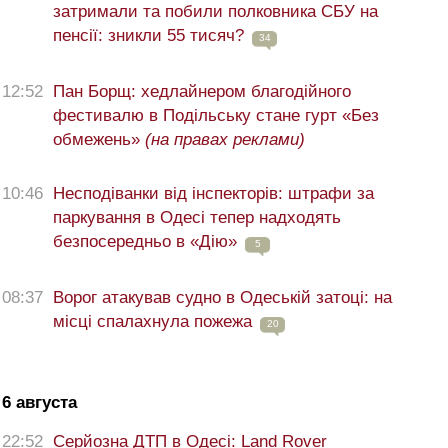
затримали та побили полковника СБУ на
пенсії: зникли 55 тисяч?
34
12:52
Пан Борщ: хедлайнером благодійного
фестивалю в Подільську стане гурт «Без
обмежень»
(на правах реклами)
10:46
Несподіванки від інспекторів: штрафи за
паркування в Одесі тепер надходять
безпосередньо в «Дію»
5
08:37
Ворог атакував судно в Одеській затоці: на
місці спалахнула пожежа
20
6 августа
22:52
Серйозна ДТП в Одесі: Land Rover