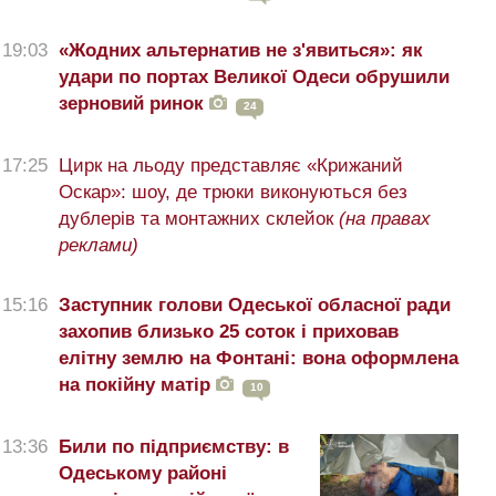
19:03
«Жодних альтернатив не з'явиться»: як
удари по портах Великої Одеси обрушили
зерновий ринок
24
17:25
Цирк на льоду представляє «Крижаний
Оскар»: шоу, де трюки виконуються без
дублерів та монтажних склейок
(на правах
реклами)
15:16
Заступник голови Одеської обласної ради
захопив близько 25 соток і приховав
елітну землю на Фонтані: вона оформлена
на покійну матір
10
13:36
Били по підприємству: в
Одеському районі