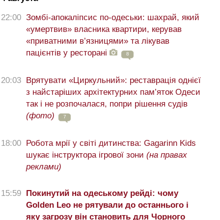
22:00
Зомбі-апокаліпсис по-одеськи: шахрай, який
«умертвив» власника квартири, керував
«приватними в’язницями» та лікував
пацієнтів у ресторані
8
20:03
Врятувати «Циркульний»: реставрація однієї
з найстаріших архітектурних пам’яток Одеси
так і не розпочалася, попри рішення судів
(фото)
7
18:00
Робота мрії у світі дитинства: Gagarinn Kids
шукає інструктора ігрової зони
(на правах
реклами)
15:59
Покинутий на одеському рейді: чому
Golden Leo не рятували до останнього і
яку загрозу він становить для Чорного